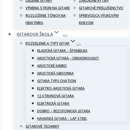
LADENIE GITARY
ZÁKLADNÉ RYTMY
VÝMENA STRÚN NA GITARE
GITAROVÉ PRÍSLUŠENSTVO
ROZLOŽENIE TÓNOV NA
SPRIEVODCA VÝUKOVÝM
HMATNÍKU
KURZOM
GITAROVÁ ŠKOLA
ROZDELENIE A TYPY GITAR
KLASICKÁ GITARA – ŠPANIELKA
AKUSTICKÁ GITARA – DREADNOUGHT
AKUSTICKÉ JUMBO
AKUSTICKÁ GIBSONKA
GITARA TYPU OVATION
ELEKTRO-AKUSTICKÁ GITARA
12.STRUNOVÁ GITARA
ELEKTRICKÁ GITARA
DOBRO – REZOFONICKÁ GITARA
HAVAJSKÁ GITARA – LAP STEEL
GITAROVÉ TECHNIKY