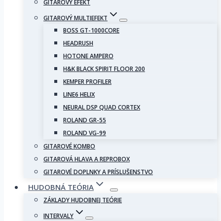
GITAROVÝ EFEKT
GITAROVÝ MULTIEFEKT
BOSS GT-1000CORE
HEADRUSH
HOTONE AMPERO
H&K BLACK SPIRIT FLOOR 200
KEMPER PROFILER
LINE6 HELIX
NEURAL DSP QUAD CORTEX
ROLAND GR-55
ROLAND VG-99
GITAROVÉ KOMBO
GITAROVÁ HLAVA A REPROBOX
GITAROVÉ DOPLNKY A PRÍSLUŠENSTVO
HUDOBNÁ TEÓRIA
ZÁKLADY HUDOBNEJ TEÓRIE
INTERVALY