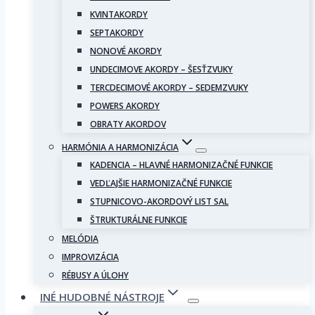
KVINTAKORDY
SEPTAKORDY
NONOVÉ AKORDY
UNDECIMOVE AKORDY – ŠESŤZVUKY
TERCDECIMOVÉ AKORDY – SEDEMZVUKY
POWERS AKORDY
OBRATY AKORDOV
HARMÓNIA A HARMONIZÁCIA
KADENCIA – HLAVNÉ HARMONIZAČNÉ FUNKCIE
VEDĽAJŠIE HARMONIZAČNÉ FUNKCIE
STUPNICOVO-AKORDOVÝ LIST SAL
ŠTRUKTURÁLNE FUNKCIE
MELÓDIA
IMPROVIZÁCIA
RÉBUSY A ÚLOHY
INÉ HUDOBNÉ NÁSTROJE