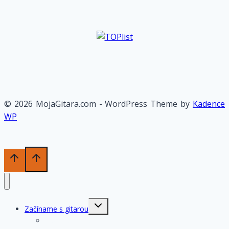
© 2026 MojaGitara.com - WordPress Theme by
Kadence
WP
Toggle
Začíname s gitarou
child
menu
História gitary