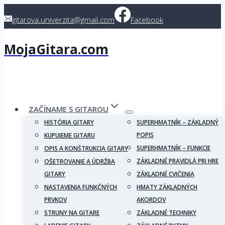
Skip
gitarova.univerzita@gmail.com
Facebook
to
content
MojaGitara.com
ZAČÍNAME S GITAROU
HISTÓRIA GITARY
SUPERHMATNÍK – ZÁKLADNÝ
POPIS
KUPUJEME GITARU
SUPERHMATNÍK – FUNKCIE
OPIS A KONŠTRUKCIA GITARY
ZÁKLADNÉ PRAVIDLÁ PRI HRE
OŠETROVANIE A ÚDRŽBA
GITARY
ZÁKLADNÉ CVIČENIA
NASTAVENIA FUNKČNÝCH
HMATY ZÁKLADNÝCH
PRVKOV
AKORDOV
STRUNY NA GITARE
ZÁKLADNÉ TECHNIKY