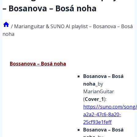
– Bosanova – Bosá noha
/
Marianguitar & SUNO AI playlist – Bosanova – Bosá
noha
Bossanova – Bosá noha
Bosanova – Bosá
noha
_by
MarianGuitar
(
Cover_1
):
https://suno.com/song
a2a2-47c6-8a20-
25cf93e1feff
Bosanova – Bosá