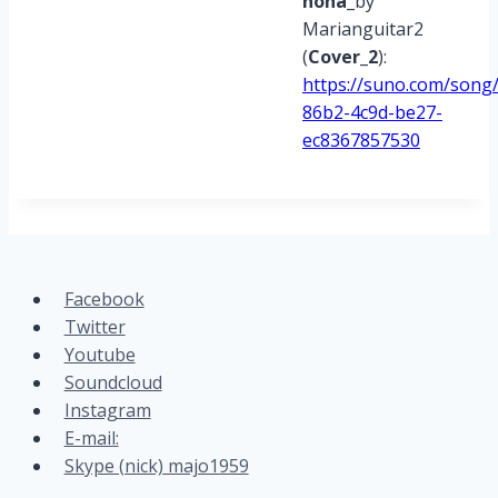
noha
_by
Marianguitar2
(
Cover_2
):
https://suno.com/song
86b2-4c9d-be27-
ec8367857530
Facebook
Twitter
Youtube
Soundcloud
Instagram
E-mail:
Skype (nick) majo1959