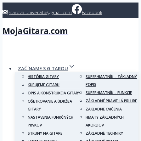
Skip
gitarova.univerzita@gmail.com
Facebook
to
content
MojaGitara.com
ZAČÍNAME S GITAROU
HISTÓRIA GITARY
SUPERHMATNÍK – ZÁKLADNÝ
POPIS
KUPUJEME GITARU
SUPERHMATNÍK – FUNKCIE
OPIS A KONŠTRUKCIA GITARY
ZÁKLADNÉ PRAVIDLÁ PRI HRE
OŠETROVANIE A ÚDRŽBA
GITARY
ZÁKLADNÉ CVIČENIA
NASTAVENIA FUNKČNÝCH
HMATY ZÁKLADNÝCH
PRVKOV
AKORDOV
STRUNY NA GITARE
ZÁKLADNÉ TECHNIKY