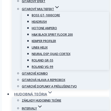
GITAROVÝ EFEKT
GITAROVÝ MULTIEFEKT
BOSS GT-1000CORE
HEADRUSH
HOTONE AMPERO
H&K BLACK SPIRIT FLOOR 200
KEMPER PROFILER
LINE6 HELIX
NEURAL DSP QUAD CORTEX
ROLAND GR-55
ROLAND VG-99
GITAROVÉ KOMBO
GITAROVÁ HLAVA A REPROBOX
GITAROVÉ DOPLNKY A PRÍSLUŠENSTVO
HUDOBNÁ TEÓRIA
ZÁKLADY HUDOBNEJ TEÓRIE
INTERVALY