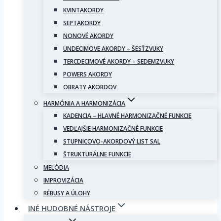
KVINTAKORDY
SEPTAKORDY
NONOVÉ AKORDY
UNDECIMOVE AKORDY – ŠESŤZVUKY
TERCDECIMOVÉ AKORDY – SEDEMZVUKY
POWERS AKORDY
OBRATY AKORDOV
HARMÓNIA A HARMONIZÁCIA
KADENCIA – HLAVNÉ HARMONIZAČNÉ FUNKCIE
VEDĽAJŠIE HARMONIZAČNÉ FUNKCIE
STUPNICOVO-AKORDOVÝ LIST SAL
ŠTRUKTURÁLNE FUNKCIE
MELÓDIA
IMPROVIZÁCIA
RÉBUSY A ÚLOHY
INÉ HUDOBNÉ NÁSTROJE