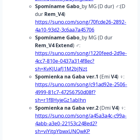
Spomíname Gabo
_by MG (D dur) ♂:(D
dur
Rem_V4
)
https://suno.com/song/70fcde26-2892-
4a10-93d2-3c6aa7a45706
Spomíname Gabo
_by MG (D dur
Rem_V4 Extend
) ♂:
https://suno.com/song/1220feed-2d9e-
4cc7-810e-0437a314f8ec?
sh=KvKJUafJ1M2bJNzt
Spomienka na Gaba ver.1
(Emi
V4
) ♀:
https://suno.com/song/c91ad92e-2506-
4999-81c7-47256750d08f?
sh=r1f8HyjeGz1abIhn
Spomienka na Gaba ver.2
(Dmi
V4
) ♀:
https://suno.com/song/a45a3a4c-c99a-
4abb-a3e0-22153c248ed2?
sh=viYitpYbwxUNQwKP