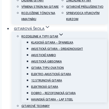
LADENIE GITARY
ZÁKLADNÉ RYTMY
VÝMENA STRÚN NA GITARE
GITAROVÉ PRÍSLUŠENSTVO
ROZLOŽENIE TÓNOV NA
SPRIEVODCA VÝUKOVÝM
HMATNÍKU
KURZOM
GITAROVÁ ŠKOLA
ROZDELENIE A TYPY GITAR
KLASICKÁ GITARA – ŠPANIELKA
AKUSTICKÁ GITARA – DREADNOUGHT
AKUSTICKÉ JUMBO
AKUSTICKÁ GIBSONKA
GITARA TYPU OVATION
ELEKTRO-AKUSTICKÁ GITARA
12.STRUNOVÁ GITARA
ELEKTRICKÁ GITARA
DOBRO – REZOFONICKÁ GITARA
HAVAJSKÁ GITARA – LAP STEEL
GITAROVÉ TECHNIKY