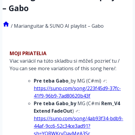
– Gabo
/
Marianguitar & SUNO AI playlist – Gabo
MOJI PRIATELIA
Viac variácií na túto skladbu si môžeš pozrieť tu /
You can see more variations of this song here/:
Pre teba Gabo
_by MG (C#mi) ♂:
https://suno.com/song/223f45d9-37fc-
41f9-96b9-7ad80620b43f
Pre teba Gabo_by
MG (C#mi
Rem_V4
Extend FadeOut
) ♂:
https://suno.com/song/4ab93f34-bdb9-
44af-9cc6-52c34ce3ad91?
sh=YQRWKryDayMgA3Sr