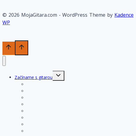
© 2026 MojaGitara.com - WordPress Theme by
Kadence
WP
Toggle
Začíname s gitarou
child
menu
História gitary
Kupujeme gitaru
Opis a konštrukcia gitary
Ošetrovanie a údržba gitary
Nastavenia funkčných prvkov
Struny na gitare
Ladenie gitary
Výmena strún na gitare