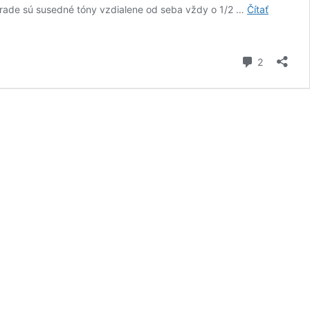
j rade sú susedné tóny vzdialene od seba vždy o 1/2 …
Čítať
komentár
2