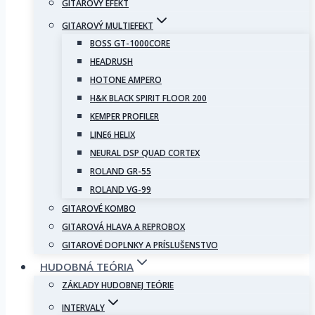
GITAROVÝ EFEKT
GITAROVÝ MULTIEFEKT
BOSS GT-1000CORE
HEADRUSH
HOTONE AMPERO
H&K BLACK SPIRIT FLOOR 200
KEMPER PROFILER
LINE6 HELIX
NEURAL DSP QUAD CORTEX
ROLAND GR-55
ROLAND VG-99
GITAROVÉ KOMBO
GITAROVÁ HLAVA A REPROBOX
GITAROVÉ DOPLNKY A PRÍSLUŠENSTVO
HUDOBNÁ TEÓRIA
ZÁKLADY HUDOBNEJ TEÓRIE
INTERVALY