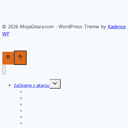
© 2026 MojaGitara.com - WordPress Theme by
Kadence
WP
Toggle
Začíname s gitarou
child
menu
História gitary
Kupujeme gitaru
Opis a konštrukcia gitary
Ošetrovanie a údržba gitary
Nastavenia funkčných prvkov
Struny na gitare