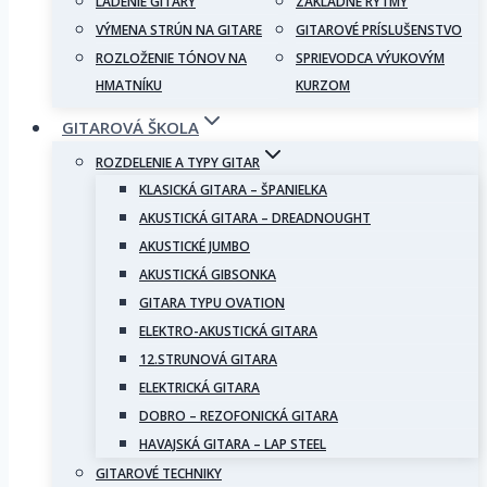
LADENIE GITARY
ZÁKLADNÉ RYTMY
VÝMENA STRÚN NA GITARE
GITAROVÉ PRÍSLUŠENSTVO
ROZLOŽENIE TÓNOV NA
SPRIEVODCA VÝUKOVÝM
HMATNÍKU
KURZOM
GITAROVÁ ŠKOLA
ROZDELENIE A TYPY GITAR
KLASICKÁ GITARA – ŠPANIELKA
AKUSTICKÁ GITARA – DREADNOUGHT
AKUSTICKÉ JUMBO
AKUSTICKÁ GIBSONKA
GITARA TYPU OVATION
ELEKTRO-AKUSTICKÁ GITARA
12.STRUNOVÁ GITARA
ELEKTRICKÁ GITARA
DOBRO – REZOFONICKÁ GITARA
HAVAJSKÁ GITARA – LAP STEEL
GITAROVÉ TECHNIKY