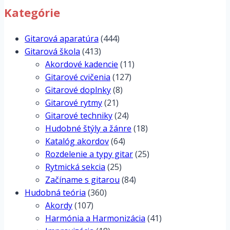
Kategórie
Gitarová aparatúra
(444)
Gitarová škola
(413)
Akordové kadencie
(11)
Gitarové cvičenia
(127)
Gitarové doplnky
(8)
Gitarové rytmy
(21)
Gitarové techniky
(24)
Hudobné štýly a žánre
(18)
Katalóg akordov
(64)
Rozdelenie a typy gitar
(25)
Rytmická sekcia
(25)
Začíname s gitarou
(84)
Hudobná teória
(360)
Akordy
(107)
Harmónia a Harmonizácia
(41)