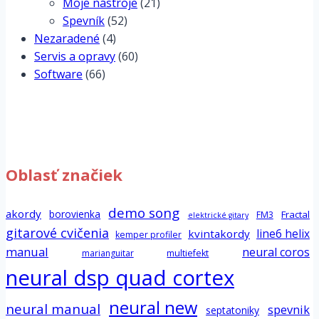
Moje nástroje
(21)
Spevník
(52)
Nezaradené
(4)
Servis a opravy
(60)
Software
(66)
Oblasť značiek
demo song
akordy
borovienka
Fractal
FM3
elektrické gitary
gitarové cvičenia
line6 helix
kvintakordy
kemper profiler
manual
neural coros
marianguitar
multiefekt
neural dsp quad cortex
neural new
neural manual
spevnik
septatoniky