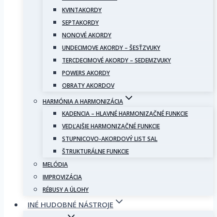
KVINTAKORDY
SEPTAKORDY
NONOVÉ AKORDY
UNDECIMOVE AKORDY – ŠESŤZVUKY
TERCDECIMOVÉ AKORDY – SEDEMZVUKY
POWERS AKORDY
OBRATY AKORDOV
HARMÓNIA A HARMONIZÁCIA
KADENCIA – HLAVNÉ HARMONIZAČNÉ FUNKCIE
VEDĽAJŠIE HARMONIZAČNÉ FUNKCIE
STUPNICOVO-AKORDOVÝ LIST SAL
ŠTRUKTURÁLNE FUNKCIE
MELÓDIA
IMPROVIZÁCIA
RÉBUSY A ÚLOHY
INÉ HUDOBNÉ NÁSTROJE