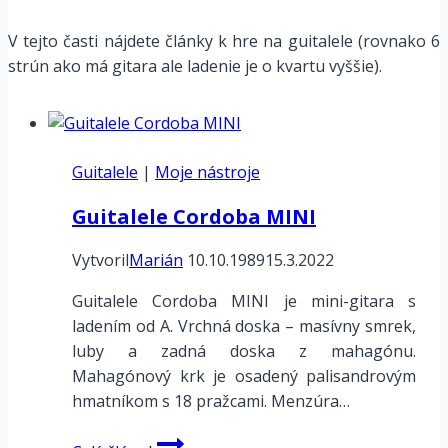
V tejto časti nájdete články k hre na guitalele (rovnako 6
strún ako má gitara ale ladenie je o kvartu vyššie).
Guitalele
|
Moje nástroje
Guitalele Cordoba MINI
Vytvoril
Marián
10.10.1989
15.3.2022
Guitalele Cordoba MINI je mini-gitara s
ladením od A. Vrchná doska – masívny smrek,
luby a zadná doska z mahagónu.
Mahagónový krk je osadený palisandrovým
hmatníkom s 18 pražcami. Menzúra…
Guitalele