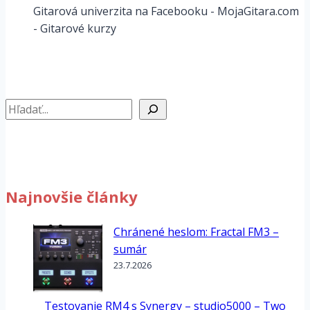
Gitarová univerzita na Facebooku - MojaGitara.com
- Gitarové kurzy
Hľadať
Najnovšie články
Chránené heslom: Fractal FM3 –
sumár
23.7.2026
Testovanie RM4 s Synergy – studio5000 – Two