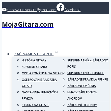
Skip
gitarova.univerzita@gmail.com
Facebook
to
content
MojaGitara.com
ZAČÍNAME S GITAROU
HISTÓRIA GITARY
SUPERHMATNÍK – ZÁKLADNÝ
POPIS
KUPUJEME GITARU
SUPERHMATNÍK – FUNKCIE
OPIS A KONŠTRUKCIA GITARY
ZÁKLADNÉ PRAVIDLÁ PRI HRE
OŠETROVANIE A ÚDRŽBA
GITARY
ZÁKLADNÉ CVIČENIA
NASTAVENIA FUNKČNÝCH
HMATY ZÁKLADNÝCH
PRVKOV
AKORDOV
STRUNY NA GITARE
ZÁKLADNÉ TECHNIKY