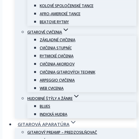
KOLOVÉ SPOLOČENSKÉ TANCE
AFRO-AMERICKÉ TANCE
BEATOVE RYTMY
GITAROVÉ CVIČENIA
ZÁKLADNÉ CVIČENIA
CVIČENIA STUPNÍC
RYTMICKÉ CVIČENIA
CVIČENIA AKORDOV
CVIČENIA GITAROVÝCH TECHNIK
ARPEGGIO CVIČENIA
WEB CVICENIA
HUDOBNÉ ŠTÝLY A ŽÁNRE
BLUES
INDICKÁ HUDBA
GITAROVÁ APARATÚRA
GITAROVÝ PREAMP – PREDZOSILŇOVAČ