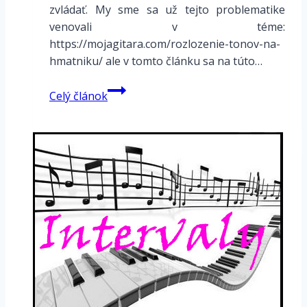
zvládať. My sme sa už tejto problematike
venovali v téme:
https://mojagitara.com/rozlozenie-tonov-na-
hmatniku/ ale v tomto článku sa na túto…
Horizontálne
Celý článok
rozloženie
intervalov
na
hmatníku
gitary