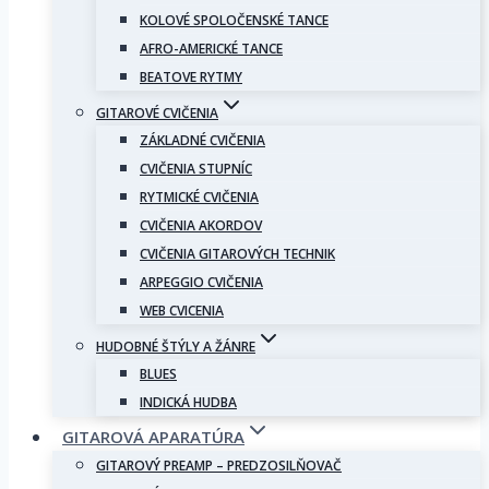
KOLOVÉ SPOLOČENSKÉ TANCE
AFRO-AMERICKÉ TANCE
BEATOVE RYTMY
GITAROVÉ CVIČENIA
ZÁKLADNÉ CVIČENIA
CVIČENIA STUPNÍC
RYTMICKÉ CVIČENIA
CVIČENIA AKORDOV
CVIČENIA GITAROVÝCH TECHNIK
ARPEGGIO CVIČENIA
WEB CVICENIA
HUDOBNÉ ŠTÝLY A ŽÁNRE
BLUES
INDICKÁ HUDBA
GITAROVÁ APARATÚRA
GITAROVÝ PREAMP – PREDZOSILŇOVAČ