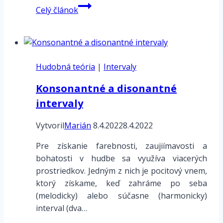
Úloha
Celý článok
–
intervaly
od
F
Hudobná teória
|
Intervaly
Konsonantné a disonantné
intervaly
Vytvoril
Marián
8.4.2022
8.4.2022
Pre získanie farebnosti, zaujiímavosti a
bohatosti v hudbe sa využíva viacerých
prostriedkov. Jedným z nich je pocitový vnem,
ktorý získame, keď zahráme po seba
(melodicky) alebo súčasne (harmonicky)
interval (dva…