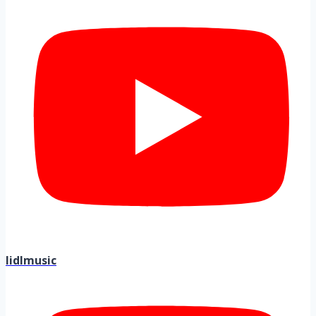
lidlmusic