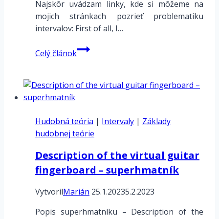
Najskôr uvádzam linky, kde si môžeme na
mojich stránkach pozrieť problematiku
intervalov: First of all, I…
Intervaly
Celý článok
do
hĺbky
–
príklady
–
Hudobná teória
odvodenia
|
Intervaly
|
Základy
hudobnej teórie
Description of the virtual guitar
fingerboard – superhmatník
Vytvoril
Marián
25.1.2023
5.2.2023
Popis superhmatníku – Description of the