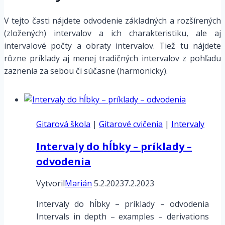
V tejto časti nájdete odvodenie základných a rozšírených
(zložených) intervalov a ich charakteristiku, ale aj
intervalové počty a obraty intervalov. Tiež tu nájdete
rôzne príklady aj menej tradičných intervalov z pohľadu
zaznenia za sebou či súčasne (harmonicky).
Gitarová škola
|
Gitarové cvičenia
|
Intervaly
Intervaly do hĺbky – príklady –
odvodenia
Vytvoril
Marián
5.2.2023
7.2.2023
Intervaly do hĺbky – príklady – odvodenia
Intervals in depth – examples – derivations