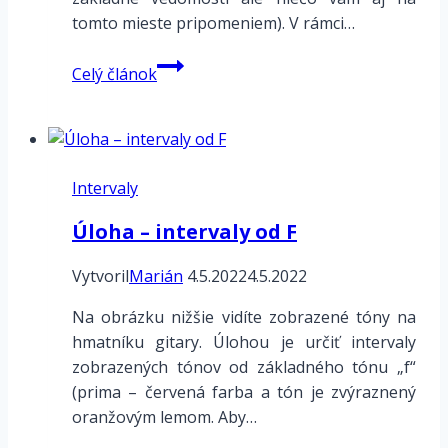
tomto mieste pripomeniem). V rámci…
Komplexná
Celý článok
tabuľka
C
diatonická
dur
Intervaly
–
intervaly
Úloha – intervaly od F
–
akordy
Vytvoril
Marián
4.5.2022
4.5.2022
–
harmonizácia
Na obrázku nižšie vidíte zobrazené tóny na
hmatníku gitary. Úlohou je určiť intervaly
zobrazených tónov od základného tónu „f“
(prima – červená farba a tón je zvýraznený
oranžovým lemom. Aby…