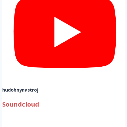
hudobnynastroj
Soundcloud