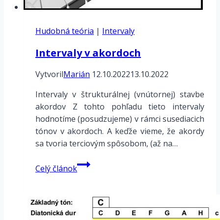
Hudobná teória
|
Intervaly
Intervaly v akordoch
Vytvoril
Marián
12.10.2022
13.10.2022
Intervaly v štrukturálnej (vnútornej) stavbe
akordov Z tohto pohľadu tieto intervaly
hodnotíme (posudzujeme) v rámci susediacich
tónov v akordoch. A keďže vieme, že akordy
sa tvoria terciovým spôsobom, (až na…
Intervaly
Celý článok
v
akordoch