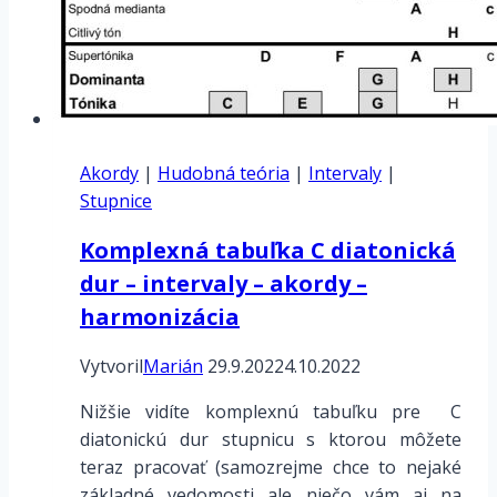
Akordy
|
Hudobná teória
|
Intervaly
|
Stupnice
Komplexná tabuľka C diatonická
dur – intervaly – akordy –
harmonizácia
Vytvoril
Marián
29.9.2022
4.10.2022
Nižšie vidíte komplexnú tabuľku pre C
diatonickú dur stupnicu s ktorou môžete
teraz pracovať (samozrejme chce to nejaké
základné vedomosti ale niečo vám aj na