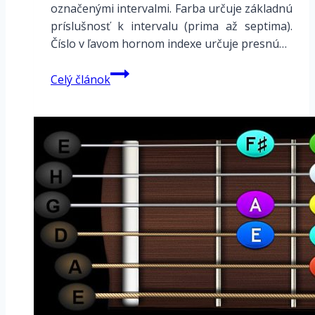
označenými intervalmi. Farba určuje základnú
príslušnosť k intervalu (prima až septima).
Číslo v ľavom hornom indexe určuje presnú…
G
Celý článok
dur
ionska
–
intervaly
v
prstokladoch