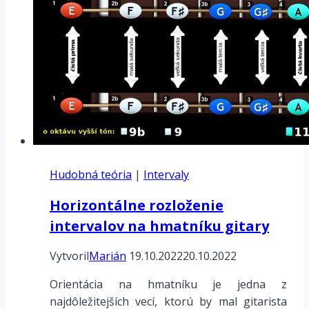
Hudobná teória
|
Intervaly
Horizontálne rozloženie
intervalov na hmatníku gitary
Vytvoril
Marián
19.10.2022
20.10.2022
Orientácia na hmatníku je jedna z
najdôležitejších vecí, ktorú by mal gitarista