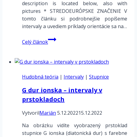
description is located below, also with
pictures * STREDOEURÓPSKE ZNAČENIE V
tomto článku si podrobnejšie popíšeme
intervaly a uvediem príklady orientácie sa na…
Chromatická
Celý článok
a
diatonická
rada
–
Hudobná teória
intervaly
|
Intervaly
|
Stupnice
–
G dur ionska – intervaly v
príklady
prstokladoch
Vytvoril
Marián
5.12.2022
15.12.2022
Na obrázku vidíte vyobrazený prstoklad
stupnice G ionska (diatonická dur) s farebne