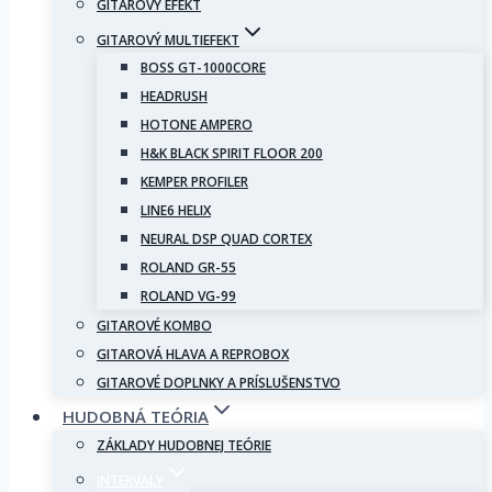
GITAROVÝ EFEKT
GITAROVÝ MULTIEFEKT
BOSS GT-1000CORE
HEADRUSH
HOTONE AMPERO
H&K BLACK SPIRIT FLOOR 200
KEMPER PROFILER
LINE6 HELIX
NEURAL DSP QUAD CORTEX
ROLAND GR-55
ROLAND VG-99
GITAROVÉ KOMBO
GITAROVÁ HLAVA A REPROBOX
GITAROVÉ DOPLNKY A PRÍSLUŠENSTVO
HUDOBNÁ TEÓRIA
ZÁKLADY HUDOBNEJ TEÓRIE
INTERVALY