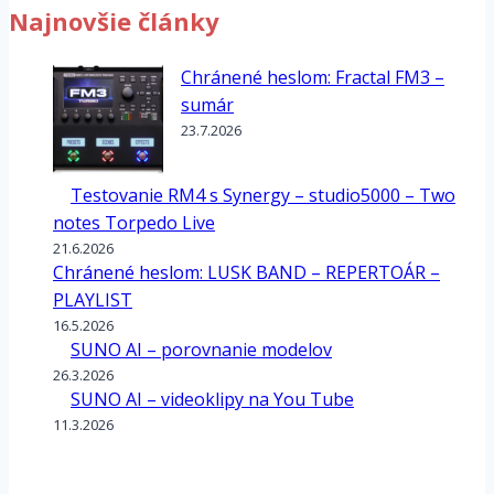
Najnovšie články
Chránené heslom: Fractal FM3 –
sumár
23.7.2026
Testovanie RM4 s Synergy – studio5000 – Two
notes Torpedo Live
21.6.2026
Chránené heslom: LUSK BAND – REPERTOÁR –
PLAYLIST
16.5.2026
SUNO AI – porovnanie modelov
26.3.2026
SUNO AI – videoklipy na You Tube
11.3.2026