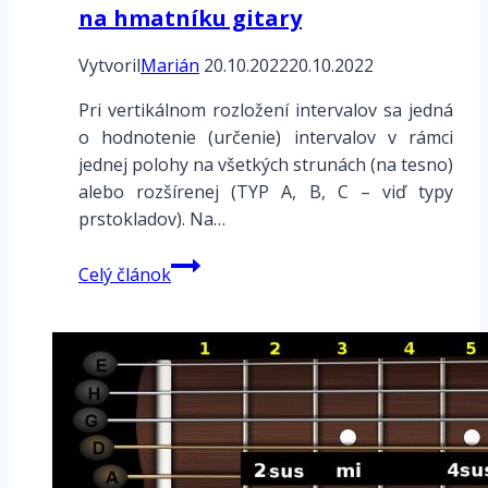
na hmatníku gitary
Vytvoril
Marián
20.10.2022
20.10.2022
Pri vertikálnom rozložení intervalov sa jedná
o hodnotenie (určenie) intervalov v rámci
jednej polohy na všetkých strunách (na tesno)
alebo rozšírenej (TYP A, B, C – viď typy
prstokladov). Na…
Vertikálne
Celý článok
rozloženie
intervalov
na
hmatníku
gitary