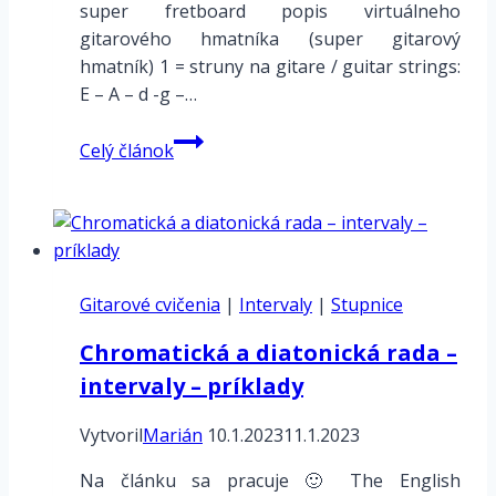
super fretboard popis virtuálneho
gitarového hmatníka (super gitarový
hmatník) 1 = struny na gitare / guitar strings:
E – A – d -g –…
Description
Celý článok
of
the
virtual
guitar
fingerboard
Gitarové cvičenia
–
|
Intervaly
|
Stupnice
superhmatník
Chromatická a diatonická rada –
intervaly – príklady
Vytvoril
Marián
10.1.2023
11.1.2023
Na článku sa pracuje 🙂 The English