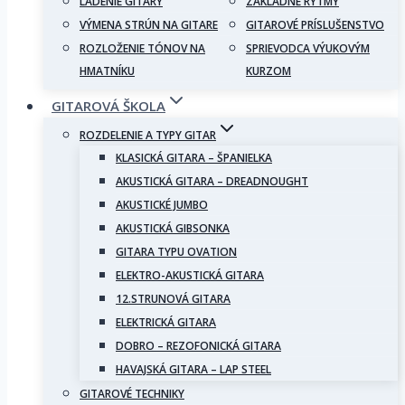
LADENIE GITARY
ZÁKLADNÉ RYTMY
VÝMENA STRÚN NA GITARE
GITAROVÉ PRÍSLUŠENSTVO
ROZLOŽENIE TÓNOV NA
SPRIEVODCA VÝUKOVÝM
HMATNÍKU
KURZOM
GITAROVÁ ŠKOLA
ROZDELENIE A TYPY GITAR
KLASICKÁ GITARA – ŠPANIELKA
AKUSTICKÁ GITARA – DREADNOUGHT
AKUSTICKÉ JUMBO
AKUSTICKÁ GIBSONKA
GITARA TYPU OVATION
ELEKTRO-AKUSTICKÁ GITARA
12.STRUNOVÁ GITARA
ELEKTRICKÁ GITARA
DOBRO – REZOFONICKÁ GITARA
HAVAJSKÁ GITARA – LAP STEEL
GITAROVÉ TECHNIKY