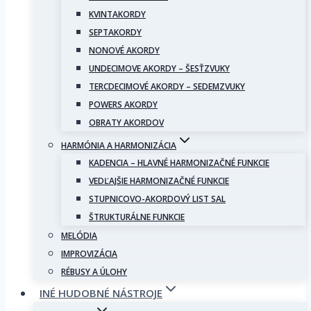
KVINTAKORDY
SEPTAKORDY
NONOVÉ AKORDY
UNDECIMOVE AKORDY – ŠESŤZVUKY
TERCDECIMOVÉ AKORDY – SEDEMZVUKY
POWERS AKORDY
OBRATY AKORDOV
HARMÓNIA A HARMONIZÁCIA
KADENCIA – HLAVNÉ HARMONIZAČNÉ FUNKCIE
VEDĽAJŠIE HARMONIZAČNÉ FUNKCIE
STUPNICOVO-AKORDOVÝ LIST SAL
ŠTRUKTURÁLNE FUNKCIE
MELÓDIA
IMPROVIZÁCIA
RÉBUSY A ÚLOHY
INÉ HUDOBNÉ NÁSTROJE