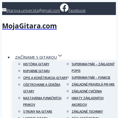
Skip
gitarova.univerzita@gmail.com
Facebook
to
content
MojaGitara.com
ZAČÍNAME S GITAROU
HISTÓRIA GITARY
SUPERHMATNÍK – ZÁKLADNÝ
POPIS
KUPUJEME GITARU
SUPERHMATNÍK – FUNKCIE
OPIS A KONŠTRUKCIA GITARY
ZÁKLADNÉ PRAVIDLÁ PRI HRE
OŠETROVANIE A ÚDRŽBA
GITARY
ZÁKLADNÉ CVIČENIA
NASTAVENIA FUNKČNÝCH
HMATY ZÁKLADNÝCH
PRVKOV
AKORDOV
STRUNY NA GITARE
ZÁKLADNÉ TECHNIKY