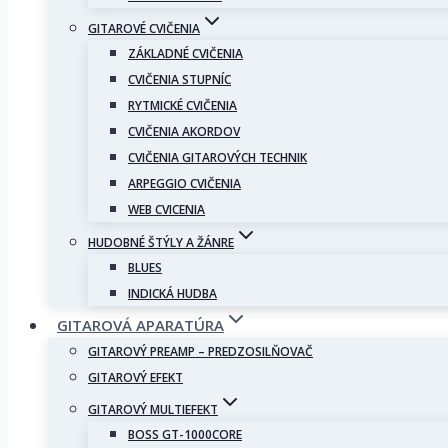
GITAROVÉ CVIČENIA
ZÁKLADNÉ CVIČENIA
CVIČENIA STUPNÍC
RYTMICKÉ CVIČENIA
CVIČENIA AKORDOV
CVIČENIA GITAROVÝCH TECHNIK
ARPEGGIO CVIČENIA
WEB CVICENIA
HUDOBNÉ ŠTÝLY A ŽÁNRE
BLUES
INDICKÁ HUDBA
GITAROVÁ APARATÚRA
GITAROVÝ PREAMP – PREDZOSILŇOVAČ
GITAROVÝ EFEKT
GITAROVÝ MULTIEFEKT
BOSS GT-1000CORE