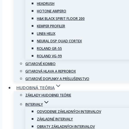
HEADRUSH
HOTONE AMPERO
H&K BLACK SPIRIT FLOOR 200
KEMPER PROFILER
LINE6 HELIX
NEURAL DSP QUAD CORTEX
ROLAND GR-55
ROLAND VG-99
GITAROVÉ KOMBO
GITAROVÁ HLAVA A REPROBOX
GITAROVÉ DOPLNKY A PRÍSLUŠENSTVO
HUDOBNÁ TEÓRIA
ZÁKLADY HUDOBNEJ TEÓRIE
INTERVALY
ODVODENIE ZÁKLADNÝCH INTERVALOV
ZÁKLADNÉ INTERVALY
OBRATY ZÁKLADNÝCH INTERVALOV