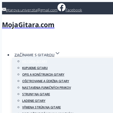
Skip
gitarova.univerzita@gmail.com
Facebook
to
content
MojaGitara.com
ZAČÍNAME S GITAROU
HISTÓRIA GITARY
KUPUJEME GITARU
OPIS A KONŠTRUKCIA GITARY
OŠETROVANIE A ÚDRŽBA GITARY
NASTAVENIA FUNKČNÝCH PRVKOV
STRUNY NA GITARE
LADENIE GITARY
VÝMENA STRÚN NA GITARE