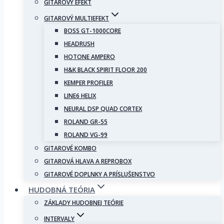
GITAROVÝ EFEKT
GITAROVÝ MULTIEFEKT
BOSS GT-1000CORE
HEADRUSH
HOTONE AMPERO
H&K BLACK SPIRIT FLOOR 200
KEMPER PROFILER
LINE6 HELIX
NEURAL DSP QUAD CORTEX
ROLAND GR-55
ROLAND VG-99
GITAROVÉ KOMBO
GITAROVÁ HLAVA A REPROBOX
GITAROVÉ DOPLNKY A PRÍSLUŠENSTVO
HUDOBNÁ TEÓRIA
ZÁKLADY HUDOBNEJ TEÓRIE
INTERVALY