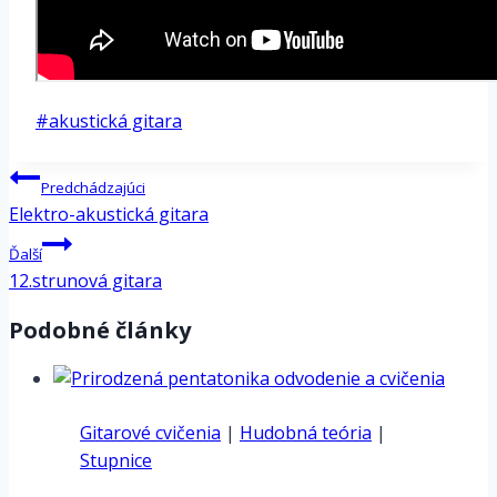
Post
#
akustická gitara
Tags:
Navigácia
Predchádzajúci
v
Elektro-akustická gitara
článku
Ďalší
12.strunová gitara
Podobné články
Gitarové cvičenia
|
Hudobná teória
|
Stupnice