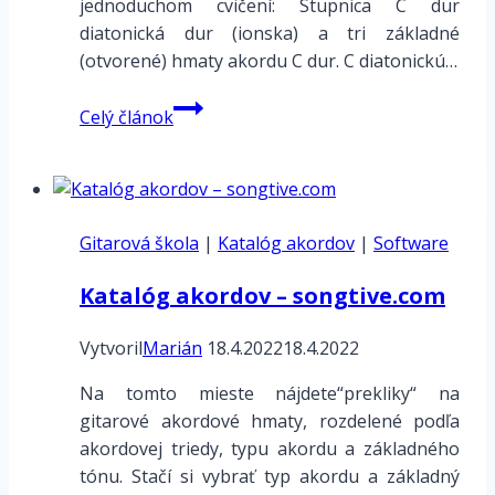
jednoduchom cvičení: Stupnica C dur
diatonická dur (ionska) a tri základné
(otvorené) hmaty akordu C dur. C diatonickú…
Diatonicka
Celý článok
C
dur
a
základný
Gitarová škola
akord
|
Katalóg akordov
|
Software
–
Katalóg akordov – songtive.com
Tonika
C
Vytvoril
Marián
18.4.2022
18.4.2022
dur
Na tomto mieste nájdete“prekliky“ na
gitarové akordové hmaty, rozdelené podľa
akordovej triedy, typu akordu a základného
tónu. Stačí si vybrať typ akordu a základný