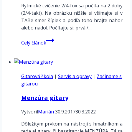
Rytmické cvičenie 2/4-fox sa počíta na 2 doby
(2/4-takt). Na obrázku nižšie si všímajte si v
TABe smer šípiek a podľa toho hrajte nahor
alebo nadol. Počítajte si: prvá /…
Rytmus
Celý článok
–
2/4
Fox
Gitarová škola
|
Servis a opravy
|
Začíname s
gitarou
Menzúra gitary
Vytvoril
Marián
30.9.2017
30.3.2022
Dôležitým prvkom na nástroji s hmatníkom a
teda aj gitary, či basgitary je MENZÚRA. Tá sa