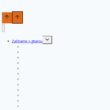
Toggle
Začíname s gitarou
child
menu
História gitary
Kupujeme gitaru
Opis a konštrukcia gitary
Ošetrovanie a údržba gitary
Nastavenia funkčných prvkov
Struny na gitare
Ladenie gitary
Výmena strún na gitare
Rozloženie tónov na hmatníku
Superhmatník – základný popis
Superhmatník – funkcie
Základné pravidlá pri hre