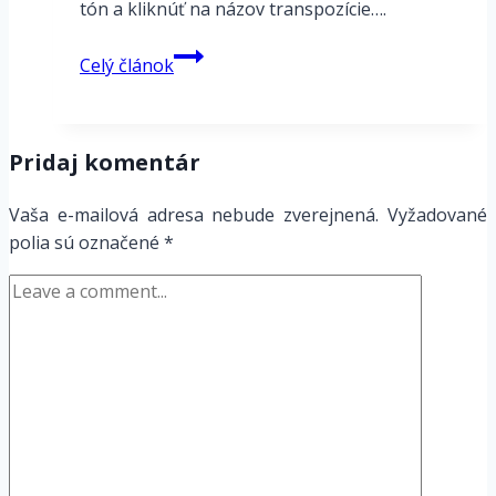
tón a kliknúť na názov transpozície….
Katalóg
Celý článok
akordov
–
songtive.com
Pridaj komentár
Vaša e-mailová adresa nebude zverejnená.
Vyžadované
polia sú označené
*