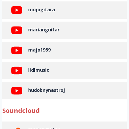
mojagitara
marianguitar
majo1959
lidlmusic
hudobnynastroj
Soundcloud