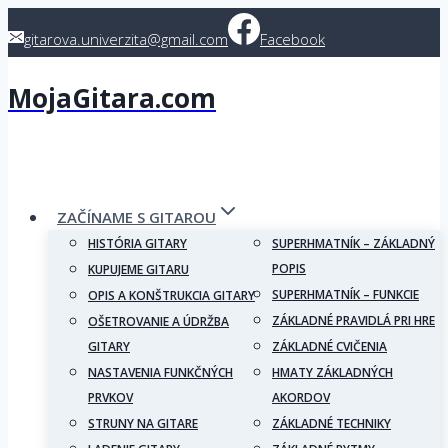
Skip
gitarova.univerzita@gmail.com
Facebook
to
content
MojaGitara.com
ZAČÍNAME S GITAROU
HISTÓRIA GITARY
SUPERHMATNÍK – ZÁKLADNÝ
POPIS
KUPUJEME GITARU
SUPERHMATNÍK – FUNKCIE
OPIS A KONŠTRUKCIA GITARY
ZÁKLADNÉ PRAVIDLÁ PRI HRE
OŠETROVANIE A ÚDRŽBA
GITARY
ZÁKLADNÉ CVIČENIA
NASTAVENIA FUNKČNÝCH
HMATY ZÁKLADNÝCH
PRVKOV
AKORDOV
STRUNY NA GITARE
ZÁKLADNÉ TECHNIKY