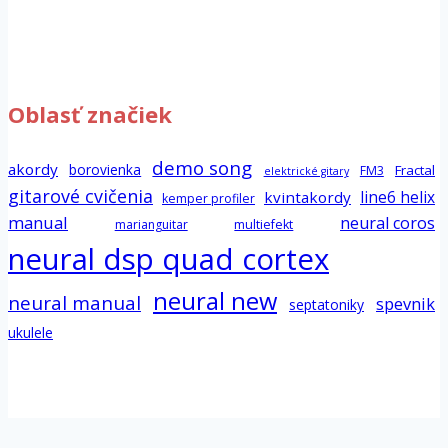
Oblasť značiek
demo song
akordy
borovienka
Fractal
FM3
elektrické gitary
gitarové cvičenia
line6 helix
kvintakordy
kemper profiler
manual
neural coros
marianguitar
multiefekt
neural dsp quad cortex
neural new
neural manual
spevnik
septatoniky
ukulele