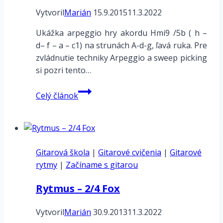
Vytvoril
Marián
15.9.2015
11.3.2022
Ukážka arpeggio hry akordu Hmi9 /5b ( h –
d– f – a – c1) na strunách A-d-g, ľavá ruka. Pre
zvládnutie techniky Arpeggio a sweep picking
si pozri tento…
Arpeggio
Celý článok
Hmi9/5b
na
strunách
A-
Gitarová škola
d-
|
Gitarové cvičenia
|
Gitarové
rytmy
|
Začíname s gitarou
g
Rytmus – 2/4 Fox
Vytvoril
Marián
30.9.2013
11.3.2022