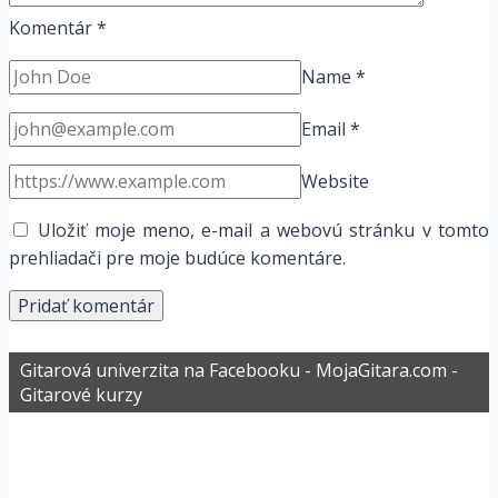
Komentár
*
Name
*
Email
*
Website
Uložiť moje meno, e-mail a webovú stránku v tomto
prehliadači pre moje budúce komentáre.
Gitarová univerzita na Facebooku - MojaGitara.com -
Gitarové kurzy