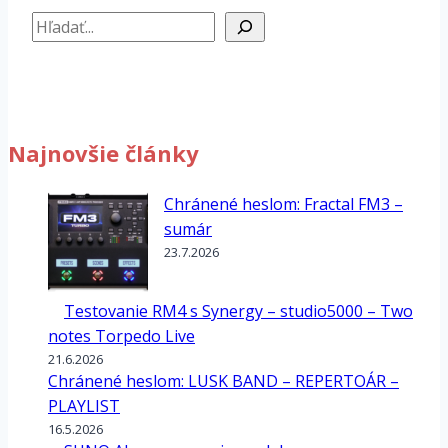
Hľadať
Najnovšie články
Chránené heslom: Fractal FM3 –
sumár
23.7.2026
Testovanie RM4 s Synergy – studio5000 – Two
notes Torpedo Live
21.6.2026
Chránené heslom: LUSK BAND – REPERTOÁR –
PLAYLIST
16.5.2026