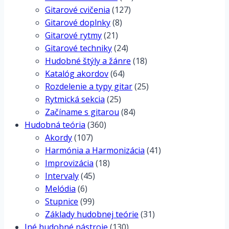
Gitarové cvičenia
(127)
Gitarové doplnky
(8)
Gitarové rytmy
(21)
Gitarové techniky
(24)
Hudobné štýly a žánre
(18)
Katalóg akordov
(64)
Rozdelenie a typy gitar
(25)
Rytmická sekcia
(25)
Začíname s gitarou
(84)
Hudobná teória
(360)
Akordy
(107)
Harmónia a Harmonizácia
(41)
Improvizácia
(18)
Intervaly
(45)
Melódia
(6)
Stupnice
(99)
Základy hudobnej teórie
(31)
Iné hudobné nástroje
(130)