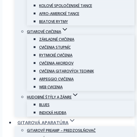
KOLOVÉ SPOLOČENSKÉ TANCE
AFRO-AMERICKÉ TANCE
BEATOVE RYTMY
GITAROVÉ CVIČENIA
ZÁKLADNÉ CVIČENIA
CVIČENIA STUPNÍC
RYTMICKÉ CVIČENIA
CVIČENIA AKORDOV
CVIČENIA GITAROVÝCH TECHNIK
ARPEGGIO CVIČENIA
WEB CVICENIA
HUDOBNÉ ŠTÝLY A ŽÁNRE
BLUES
INDICKÁ HUDBA
GITAROVÁ APARATÚRA
GITAROVÝ PREAMP – PREDZOSILŇOVAČ