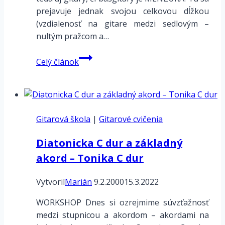
prejavuje jednak svojou celkovou dĺžkou
(vzdialenosť na gitare medzi sedlovým –
nultým pražcom a…
Menzúra
Celý článok
gitary
Gitarová škola
|
Gitarové cvičenia
Diatonicka C dur a základný
akord – Tonika C dur
Vytvoril
Marián
9.2.2000
15.3.2022
WORKSHOP Dnes si ozrejmime súvzťažnosť
medzi stupnicou a akordom – akordami na