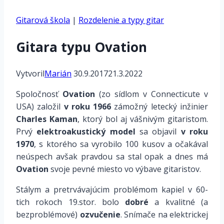
Gitarová škola
|
Rozdelenie a typy gitar
Gitara typu Ovation
Vytvoril
Marián
30.9.2017
21.3.2022
Spoločnosť
Ovation
(zo sídlom v Connecticute v
USA) založil
v roku 1966
zámožný letecký inžinier
Charles Kaman
, ktorý bol aj vášnivým gitaristom.
Prvý
elektroakustický model
sa objavil
v roku
1970
, s ktorého sa vyrobilo 100 kusov a očakával
neúspech avšak pravdou sa stal opak a dnes má
Ovation
svoje pevné miesto vo výbave gitaristov.
Stálym a pretrvávajúcim problémom kapiel v 60-
tich rokoch 19.stor. bolo
dobré
a kvalitné (a
bezproblémové)
ozvučenie
. Snímače na elektrickej