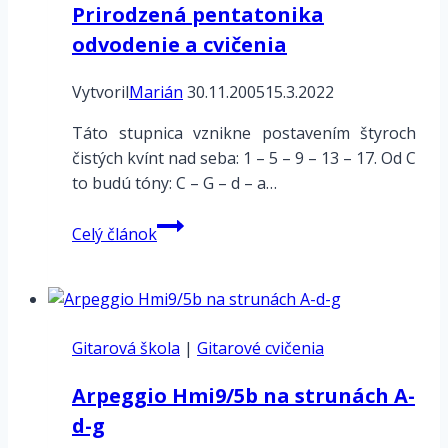
Prirodzená pentatonika
odvodenie a cvičenia
Vytvoril
Marián
30.11.2005
15.3.2022
Táto stupnica vznikne postavením štyroch
čistých kvínt nad seba: 1 – 5 – 9 – 13 – 17. Od C
to budú tóny: C – G – d – a…
Prirodzená
Celý článok
pentatonika
odvodenie
a
cvičenia
Gitarová škola
|
Gitarové cvičenia
Arpeggio Hmi9/5b na strunách A-
d-g