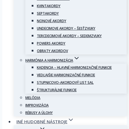
KVINTAKORDY
SEPTAKORDY
NONOVÉ AKORDY
UNDECIMOVE AKORDY – ŠESŤZVUKY
TERCDECIMOVÉ AKORDY – SEDEMZVUKY
POWERS AKORDY
OBRATY AKORDOV
HARMÓNIA A HARMONIZÁCIA
KADENCIA – HLAVNÉ HARMONIZAČNÉ FUNKCIE
VEDĽAJŠIE HARMONIZAČNÉ FUNKCIE
STUPNICOVO-AKORDOVÝ LIST SAL
ŠTRUKTURÁLNE FUNKCIE
MELÓDIA
IMPROVIZÁCIA
RÉBUSY A ÚLOHY
INÉ HUDOBNÉ NÁSTROJE