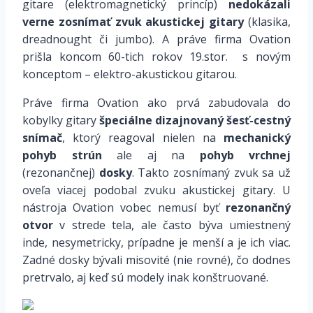
gitare (elektromagnetický princíp)
nedokázali
verne zosnímať zvuk akustickej gitary
(klasika,
dreadnought či jumbo). A práve firma Ovation
prišla koncom 60-tich rokov 19.stor. s novým
konceptom – elektro-akustickou gitarou.
Práve firma Ovation ako prvá zabudovala do
kobylky gitary
špeciálne dizajnovaný šesť-cestný
snímač
, ktorý reagoval nielen na
mechanický
pohyb strún
ale aj na
pohyb vrchnej
(rezonančnej)
dosky
. Takto zosnímaný zvuk sa už
oveľa viacej podobal zvuku akustickej gitary. U
nástroja Ovation vobec nemusí byť
rezonančný
otvor
v strede tela, ale často býva umiestnený
inde, nesymetricky, prípadne je menší a je ich viac.
Zadné dosky bývali misovité (nie rovné), čo dodnes
pretrvalo, aj keď sú modely inak konštruované.