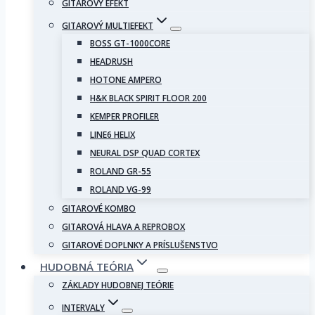
GITAROVÝ EFEKT
GITAROVÝ MULTIEFEKT
BOSS GT-1000CORE
HEADRUSH
HOTONE AMPERO
H&K BLACK SPIRIT FLOOR 200
KEMPER PROFILER
LINE6 HELIX
NEURAL DSP QUAD CORTEX
ROLAND GR-55
ROLAND VG-99
GITAROVÉ KOMBO
GITAROVÁ HLAVA A REPROBOX
GITAROVÉ DOPLNKY A PRÍSLUŠENSTVO
HUDOBNÁ TEÓRIA
ZÁKLADY HUDOBNEJ TEÓRIE
INTERVALY