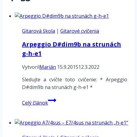
Gitarová škola
|
Gitarové cvičenia
Arpeggio D#dim9b na strunách
g-h-e1
Vytvoril
Marián
15.9.2015
12.3.2022
Sledujte a cvičte toto cvičenie: * Arpeggio
D#dim9b na strunách g-h-e1 *
Arpeggio
Celý článok
D#dim9b
na
strunách
g-