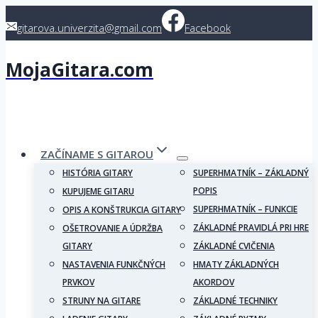
Skip
gitarova.univerzita@gmail.com
Facebook
to
content
MojaGitara.com
ZAČÍNAME S GITAROU
HISTÓRIA GITARY
SUPERHMATNÍK – ZÁKLADNÝ
POPIS
KUPUJEME GITARU
SUPERHMATNÍK – FUNKCIE
OPIS A KONŠTRUKCIA GITARY
ZÁKLADNÉ PRAVIDLÁ PRI HRE
OŠETROVANIE A ÚDRŽBA
GITARY
ZÁKLADNÉ CVIČENIA
NASTAVENIA FUNKČNÝCH
HMATY ZÁKLADNÝCH
PRVKOV
AKORDOV
STRUNY NA GITARE
ZÁKLADNÉ TECHNIKY