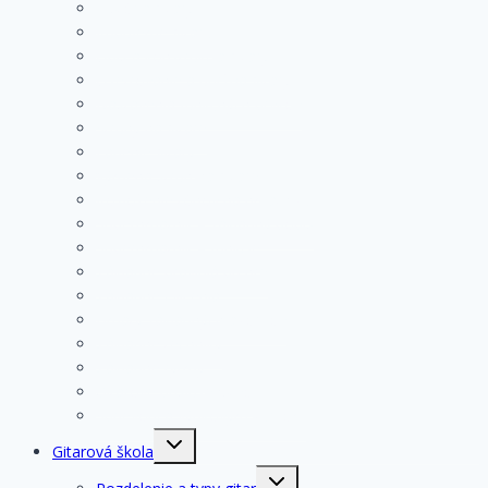
menu
História gitary
Kupujeme gitaru
Opis a konštrukcia gitary
Ošetrovanie a údržba gitary
Nastavenia funkčných prvkov
Struny na gitare
Ladenie gitary
Výmena strún na gitare
Rozloženie tónov na hmatníku
Superhmatník – základný popis
Superhmatník – funkcie
Základné pravidlá pri hre
Základné cvičenia
Hmaty základných akordov
Základné techniky
Základné rytmy
Gitarové príslušenstvo
Sprievodca výukovým kurzom
Toggle
Gitarová škola
child
menu
Toggle