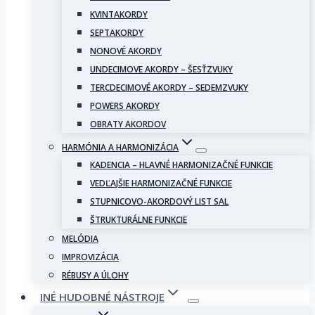
KVINTAKORDY
SEPTAKORDY
NONOVÉ AKORDY
UNDECIMOVE AKORDY – ŠESŤZVUKY
TERCDECIMOVÉ AKORDY – SEDEMZVUKY
POWERS AKORDY
OBRATY AKORDOV
HARMÓNIA A HARMONIZÁCIA
KADENCIA – HLAVNÉ HARMONIZAČNÉ FUNKCIE
VEDĽAJŠIE HARMONIZAČNÉ FUNKCIE
STUPNICOVO-AKORDOVÝ LIST SAL
ŠTRUKTURÁLNE FUNKCIE
MELÓDIA
IMPROVIZÁCIA
RÉBUSY A ÚLOHY
INÉ HUDOBNÉ NÁSTROJE