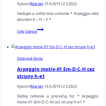
Vytvoril
Marián
15.9.2015
12.3.2022
Sledujte a cvičte toto cvičenie: * Arpeggio sled
akordov A – H – E *
Arpeggio
Celý článok
sled
akordov
A
–
Gitarová škola
H
–
Arpeggio motiv-01 Em-D-C-H cez
E
struny h-e1
Vytvoril
Marián
15.9.2015
12.3.2022
Sleduj cvičenie a precvičuj ho: * Arpeggio
motiv-01 (Em-D-C-H) cez struny h-e1 *