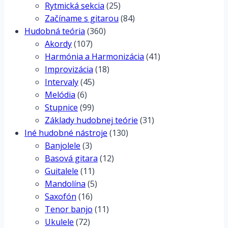
Rytmická sekcia
(25)
Začíname s gitarou
(84)
Hudobná teória
(360)
Akordy
(107)
Harmónia a Harmonizácia
(41)
Improvizácia
(18)
Intervaly
(45)
Melódia
(6)
Stupnice
(99)
Základy hudobnej teórie
(31)
Iné hudobné nástroje
(130)
Banjolele
(3)
Basová gitara
(12)
Guitalele
(11)
Mandolína
(5)
Saxofón
(16)
Tenor banjo
(11)
Ukulele
(72)