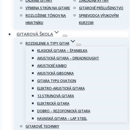
LADENIE GITARY
ZÁKLADNÉ RYTMY
VÝMENA STRÚN NA GITARE
GITAROVÉ PRÍSLUŠENSTVO
ROZLOŽENIE TÓNOV NA
SPRIEVODCA VÝUKOVÝM
HMATNÍKU
KURZOM
GITAROVÁ ŠKOLA
ROZDELENIE A TYPY GITAR
KLASICKÁ GITARA – ŠPANIELKA
AKUSTICKÁ GITARA – DREADNOUGHT
AKUSTICKÉ JUMBO
AKUSTICKÁ GIBSONKA
GITARA TYPU OVATION
ELEKTRO-AKUSTICKÁ GITARA
12.STRUNOVÁ GITARA
ELEKTRICKÁ GITARA
DOBRO – REZOFONICKÁ GITARA
HAVAJSKÁ GITARA – LAP STEEL
GITAROVÉ TECHNIKY