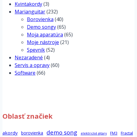
Kvintakordy
(3)
Marianguitar
(232)
Borovienka
(40)
Demo songy
(65)
Moja aparatúra
(65)
Moje nástroje
(21)
Spevník
(52)
Nezaradené
(4)
Servis a opravy
(60)
Software
(66)
Oblasť značiek
demo song
akordy
borovienka
Fractal
FM3
elektrické gitary