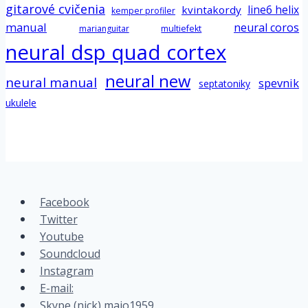
gitarové cvičenia
line6 helix
kvintakordy
kemper profiler
manual
neural coros
marianguitar
multiefekt
neural dsp quad cortex
neural new
neural manual
spevnik
septatoniky
ukulele
Facebook
Twitter
Youtube
Soundcloud
Instagram
E-mail:
Skype (nick) majo1959