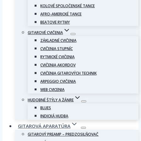
KOLOVÉ SPOLOČENSKÉ TANCE
AFRO-AMERICKÉ TANCE
BEATOVE RYTMY
GITAROVÉ CVIČENIA
ZÁKLADNÉ CVIČENIA
CVIČENIA STUPNÍC
RYTMICKÉ CVIČENIA
CVIČENIA AKORDOV
CVIČENIA GITAROVÝCH TECHNIK
ARPEGGIO CVIČENIA
WEB CVICENIA
HUDOBNÉ ŠTÝLY A ŽÁNRE
BLUES
INDICKÁ HUDBA
GITAROVÁ APARATÚRA
GITAROVÝ PREAMP – PREDZOSILŇOVAČ