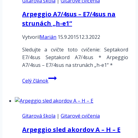
Gitarová škola
h-
|
Gitarové cvičenia
e1
Arpeggio A7/4sus – E7/4sus na
strunách „h-e1“
Vytvoril
Marián
15.9.2015
12.3.2022
Sledujte a cvičte toto cvičenie: Septakord
E7/4sus Septakord A7/4sus * Arpeggio
A7/4sus – E7/4sus na strunách „h-e1“ *
Arpeggio
Celý článok
A7/4sus
–
E7/4sus
na
Gitarová škola
strunách
|
Gitarové cvičenia
„h-
Arpeggio sled akordov A – H – E
e1“