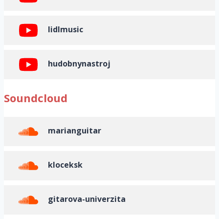
lidlmusic
hudobnynastroj
Soundcloud
marianguitar
kloceksk
gitarova-univerzita