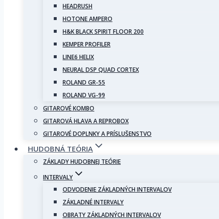
HEADRUSH
HOTONE AMPERO
H&K BLACK SPIRIT FLOOR 200
KEMPER PROFILER
LINE6 HELIX
NEURAL DSP QUAD CORTEX
ROLAND GR-55
ROLAND VG-99
GITAROVÉ KOMBO
GITAROVÁ HLAVA A REPROBOX
GITAROVÉ DOPLNKY A PRÍSLUŠENSTVO
HUDOBNÁ TEÓRIA
ZÁKLADY HUDOBNEJ TEÓRIE
INTERVALY
ODVODENIE ZÁKLADNÝCH INTERVALOV
ZÁKLADNÉ INTERVALY
OBRATY ZÁKLADNÝCH INTERVALOV