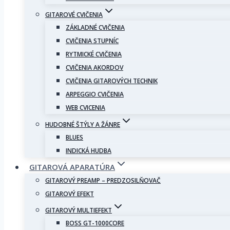
GITAROVÉ CVIČENIA
ZÁKLADNÉ CVIČENIA
CVIČENIA STUPNÍC
RYTMICKÉ CVIČENIA
CVIČENIA AKORDOV
CVIČENIA GITAROVÝCH TECHNIK
ARPEGGIO CVIČENIA
WEB CVICENIA
HUDOBNÉ ŠTÝLY A ŽÁNRE
BLUES
INDICKÁ HUDBA
GITAROVÁ APARATÚRA
GITAROVÝ PREAMP – PREDZOSILŇOVAČ
GITAROVÝ EFEKT
GITAROVÝ MULTIEFEKT
BOSS GT-1000CORE