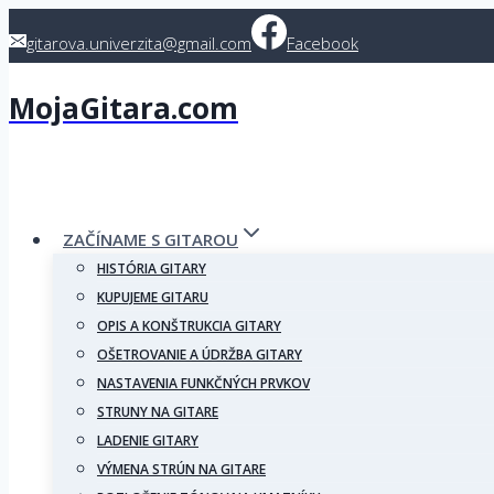
Skip
gitarova.univerzita@gmail.com
Facebook
to
content
MojaGitara.com
ZAČÍNAME S GITAROU
HISTÓRIA GITARY
KUPUJEME GITARU
OPIS A KONŠTRUKCIA GITARY
OŠETROVANIE A ÚDRŽBA GITARY
NASTAVENIA FUNKČNÝCH PRVKOV
STRUNY NA GITARE
LADENIE GITARY
VÝMENA STRÚN NA GITARE