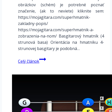
obrázkov (schém) je potrebné poznať
značenie, (ak to neviete) kliknite sem:
https://mojagitara.com/superhmatnik-
zakladny-popis/
https://mojagitara.com/superhmatnik-a-
zobrazenia-na-nom/ Basgitarový hmatník (4
strunová basa) Orientácia na hmatníku 4-
strunovej basgitary je podobná…
Basové
Celý článok
figúry
–
Valčík