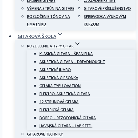
LADENIE GITARY
ZÁKLADNÉ RYTMY
VÝMENA STRÚN NA GITARE
GITAROVÉ PRÍSLUŠENSTVO
ROZLOŽENIE TÓNOV NA
SPRIEVODCA VÝUKOVÝM
HMATNÍKU
KURZOM
GITAROVÁ ŠKOLA
ROZDELENIE A TYPY GITAR
KLASICKÁ GITARA – ŠPANIELKA
AKUSTICKÁ GITARA – DREADNOUGHT
AKUSTICKÉ JUMBO
AKUSTICKÁ GIBSONKA
GITARA TYPU OVATION
ELEKTRO-AKUSTICKÁ GITARA
12.STRUNOVÁ GITARA
ELEKTRICKÁ GITARA
DOBRO – REZOFONICKÁ GITARA
HAVAJSKÁ GITARA – LAP STEEL
GITAROVÉ TECHNIKY