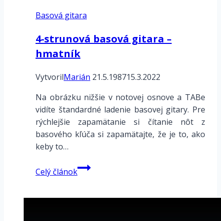
Basová gitara
4-strunová basová gitara –
hmatník
Vytvoril
Marián
21.5.1987
15.3.2022
Na obrázku nižšie v notovej osnove a TABe
vidíte štandardné ladenie basovej gitary. Pre
rýchlejšie zapamätanie si čítanie nôt z
basového kľúča si zapamätajte, že je to, ako
keby to…
4-
Celý článok
strunová
basová
gitara
–