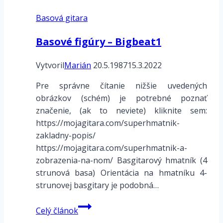
Basová gitara
Basové figúry – Bigbeat1
Vytvoril
Marián
20.5.1987
15.3.2022
Pre správne čítanie nižšie uvedených
obrázkov (schém) je potrebné poznať
značenie, (ak to neviete) kliknite sem:
https://mojagitara.com/superhmatnik-
zakladny-popis/
https://mojagitara.com/superhmatnik-a-
zobrazenia-na-nom/ Basgitarový hmatník (4
strunová basa) Orientácia na hmatníku 4-
strunovej basgitary je podobná…
Basové
Celý článok
figúry