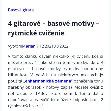
Basová gitara
4 gitarové – basové motívy –
rytmické cvičenie
Vytvoril
Marián
7.12.2021
9.3.2022
V tomto článku dávam niekoľko (4) cvičení, kde si
môžete precvičiť ako ste na tom rytmicky. Ide o 4
gitarovo – basové motívy rytmicky podporené
HiHat-kou. V notách na niektorých miestach je
použitá „
enharmonická zámena
“ označenia tónu
(farebný obrázok / notový zápis). Môžete cvičiť z
nôt alebo z TABov, ktoré som k tomu dal a
napočúvať a nacvičiť to môžete odposluchom 2
rýchlostných verzií: