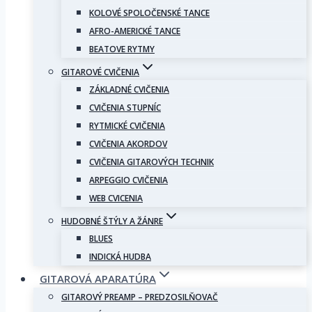
KOLOVÉ SPOLOČENSKÉ TANCE
AFRO-AMERICKÉ TANCE
BEATOVE RYTMY
GITAROVÉ CVIČENIA
ZÁKLADNÉ CVIČENIA
CVIČENIA STUPNÍC
RYTMICKÉ CVIČENIA
CVIČENIA AKORDOV
CVIČENIA GITAROVÝCH TECHNIK
ARPEGGIO CVIČENIA
WEB CVICENIA
HUDOBNÉ ŠTÝLY A ŽÁNRE
BLUES
INDICKÁ HUDBA
GITAROVÁ APARATÚRA
GITAROVÝ PREAMP – PREDZOSILŇOVAČ