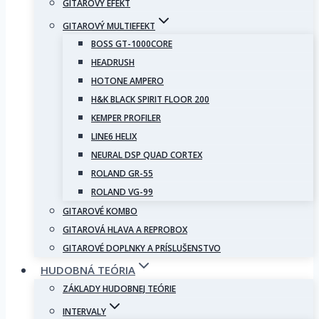
GITAROVÝ EFEKT
GITAROVÝ MULTIEFEKT
BOSS GT-1000CORE
HEADRUSH
HOTONE AMPERO
H&K BLACK SPIRIT FLOOR 200
KEMPER PROFILER
LINE6 HELIX
NEURAL DSP QUAD CORTEX
ROLAND GR-55
ROLAND VG-99
GITAROVÉ KOMBO
GITAROVÁ HLAVA A REPROBOX
GITAROVÉ DOPLNKY A PRÍSLUŠENSTVO
HUDOBNÁ TEÓRIA
ZÁKLADY HUDOBNEJ TEÓRIE
INTERVALY