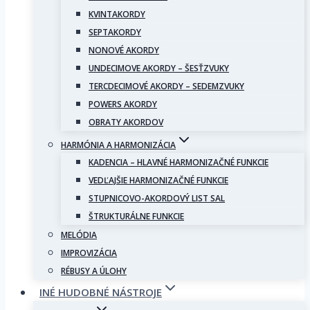
KVINTAKORDY
SEPTAKORDY
NONOVÉ AKORDY
UNDECIMOVE AKORDY – ŠESŤZVUKY
TERCDECIMOVÉ AKORDY – SEDEMZVUKY
POWERS AKORDY
OBRATY AKORDOV
HARMÓNIA A HARMONIZÁCIA
KADENCIA – HLAVNÉ HARMONIZAČNÉ FUNKCIE
VEDĽAJŠIE HARMONIZAČNÉ FUNKCIE
STUPNICOVO-AKORDOVÝ LIST SAL
ŠTRUKTURÁLNE FUNKCIE
MELÓDIA
IMPROVIZÁCIA
RÉBUSY A ÚLOHY
INÉ HUDOBNÉ NÁSTROJE