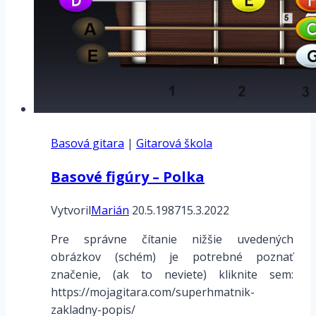
Basová gitara
|
Gitarová škola
Basové figúry – Polka
Vytvoril
Marián
20.5.1987
15.3.2022
Pre správne čítanie nižšie uvedených
obrázkov (schém) je potrebné poznať
značenie, (ak to neviete) kliknite sem:
https://mojagitara.com/superhmatnik-
zakladny-popis/