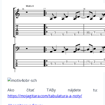
Ako čítať TABy nájdete tu:
https://mojagitara.com/tabulatura-a-noty/