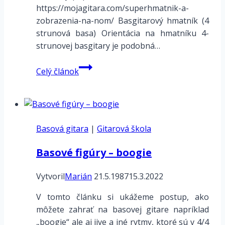
https://mojagitara.com/superhmatnik-a-
zobrazenia-na-nom/ Basgitarový hmatník (4
strunová basa) Orientácia na hmatníku 4-
strunovej basgitary je podobná…
Basové
Celý článok
figúry
–
Polka
Basová gitara
|
Gitarová škola
Basové figúry – boogie
Vytvoril
Marián
21.5.1987
15.3.2022
V tomto článku si ukážeme postup, ako
môžete zahrať na basovej gitare napríklad
„boogie“ ale aj jive a iné rytmy, ktoré sú v 4/4