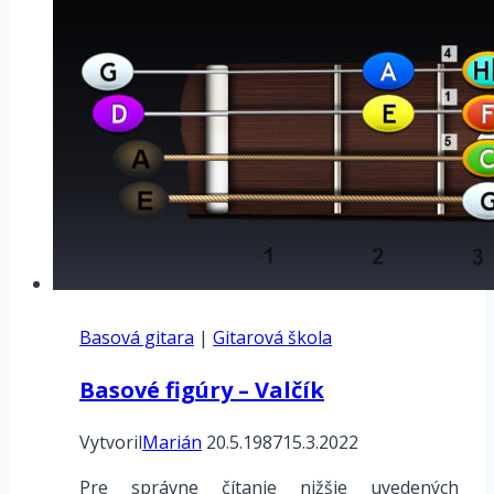
hmatník
Basová gitara
|
Gitarová škola
Basové figúry – Valčík
Vytvoril
Marián
20.5.1987
15.3.2022
Pre správne čítanie nižšie uvedených