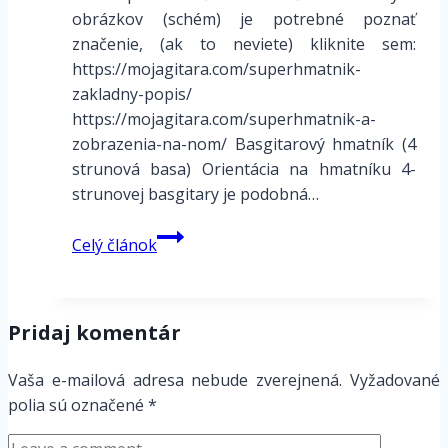
obrázkov (schém) je potrebné poznať
značenie, (ak to neviete) kliknite sem:
https://mojagitara.com/superhmatnik-
zakladny-popis/
https://mojagitara.com/superhmatnik-a-
zobrazenia-na-nom/ Basgitarový hmatník (4
strunová basa) Orientácia na hmatníku 4-
strunovej basgitary je podobná…
Basové
Celý článok
figúry
–
Beat
Pridaj komentár
Vaša e-mailová adresa nebude zverejnená.
Vyžadované
polia sú označené
*