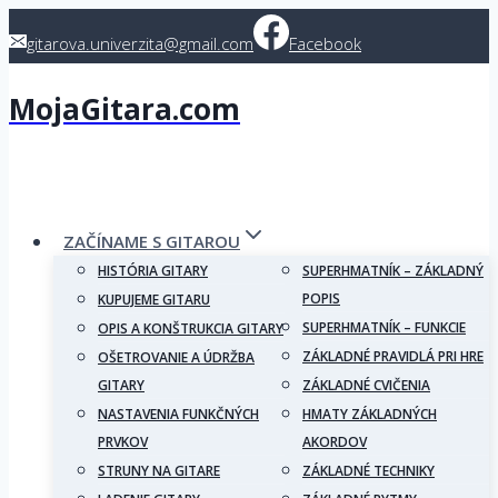
Skip
gitarova.univerzita@gmail.com
Facebook
to
content
MojaGitara.com
ZAČÍNAME S GITAROU
HISTÓRIA GITARY
SUPERHMATNÍK – ZÁKLADNÝ
POPIS
KUPUJEME GITARU
SUPERHMATNÍK – FUNKCIE
OPIS A KONŠTRUKCIA GITARY
ZÁKLADNÉ PRAVIDLÁ PRI HRE
OŠETROVANIE A ÚDRŽBA
GITARY
ZÁKLADNÉ CVIČENIA
NASTAVENIA FUNKČNÝCH
HMATY ZÁKLADNÝCH
PRVKOV
AKORDOV
STRUNY NA GITARE
ZÁKLADNÉ TECHNIKY