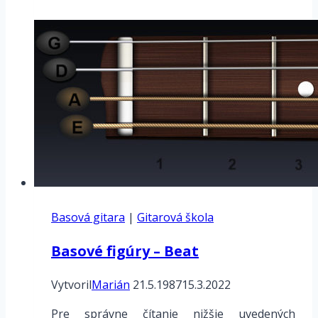
–
Bigbeat1
Basová gitara
|
Gitarová škola
Basové figúry – Beat
Vytvoril
Marián
21.5.1987
15.3.2022
Pre správne čítanie nižšie uvedených