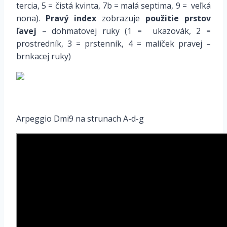
tercia, 5 = čistá kvinta, 7b = malá septima, 9 = veľká
nona).
Pravý index
zobrazuje
použitie prstov
ľavej
– dohmatovej ruky (1 = ukazovák, 2 =
prostredník, 3 = prstenník, 4 = malíček pravej –
brnkacej ruky)
*
Arpeggio Dmi9 na strunach A-d-g