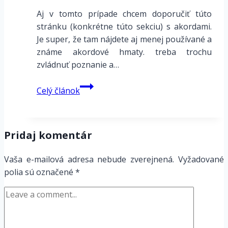
Aj v tomto prípade chcem doporučiť túto
stránku (konkrétne túto sekciu) s akordami.
Je super, že tam nájdete aj menej používané a
známe akordové hmaty. treba trochu
zvládnuť poznanie a…
Guitar
Celý článok
Chord
Chart
–
Pridaj komentár
hlbšie
do
Vaša e-mailová adresa nebude zverejnená.
Vyžadované
akordových
polia sú označené
*
hmatov