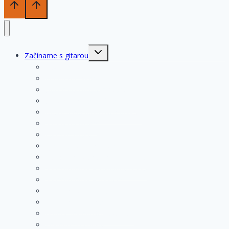
Toggle
Začíname s gitarou
child
menu
História gitary
Kupujeme gitaru
Opis a konštrukcia gitary
Ošetrovanie a údržba gitary
Nastavenia funkčných prvkov
Struny na gitare
Ladenie gitary
Výmena strún na gitare
Rozloženie tónov na hmatníku
Superhmatník – základný popis
Superhmatník – funkcie
Základné pravidlá pri hre
Základné cvičenia
Hmaty základných akordov
Základné techniky