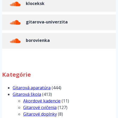
kloceksk
gitarova-univerzita
borovienka
Kategórie
Gitarová aparatúra
(444)
Gitarová škola
(413)
Akordové kadencie
(11)
Gitarové cvičenia
(127)
Gitarové doplnky
(8)