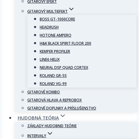
GITAROVÝ EFEKT
GITAROVÝ MULTIEFEKT
BOSS GT-1000CORE
HEADRUSH
HOTONE AMPERO
H&K BLACK SPIRIT FLOOR 200
KEMPER PROFILER
LINE6 HELIX
NEURAL DSP QUAD CORTEX
ROLAND GR-55
ROLAND VG-99
GITAROVÉ KOMBO
GITAROVÁ HLAVA A REPROBOX
GITAROVÉ DOPLNKY A PRÍSLUŠENSTVO
HUDOBNÁ TEÓRIA
ZÁKLADY HUDOBNEJ TEÓRIE
INTERVALY