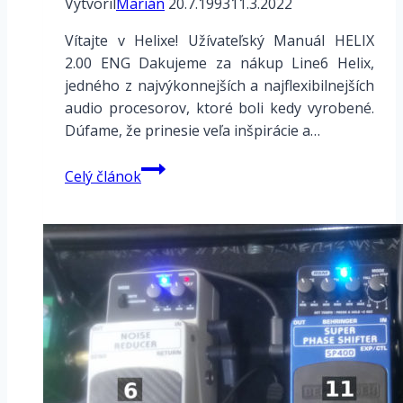
Vytvoril
Marián
20.7.1993
11.3.2022
Vítajte v Helixe! Užívateľský Manuál HELIX
2.00 ENG Dakujeme za nákup Line6 Helix,
jedného z najvýkonnejších a najflexibilnejších
audio procesorov, ktoré boli kedy vyrobené.
Dúfame, že prinesie veľa inšpirácie a…
Line6
Celý článok
HELIX
–
Úvod
a
Základné
pojmy