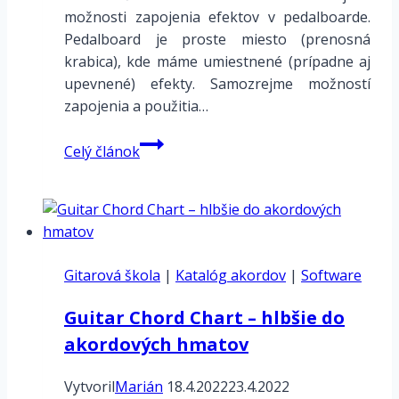
možnosti zapojenia efektov v pedalboarde.
Pedalboard je proste miesto (prenosná
krabica), kde máme umiestnené (prípadne aj
upevnené) efekty. Samozrejme možností
zapojenia a použitia…
Efekty
Celý článok
v
pedalboarde
–
zapojenie
–
Gitarová škola
možnosti
|
Katalóg akordov
|
Software
Guitar Chord Chart – hlbšie do
akordových hmatov
Vytvoril
Marián
18.4.2022
23.4.2022