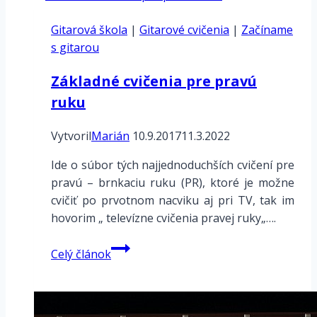
Gitarová škola
|
Gitarové cvičenia
|
Začíname
s gitarou
Základné cvičenia pre pravú
ruku
Vytvoril
Marián
10.9.2017
11.3.2022
Ide o súbor tých najjednoduchších cvičení pre
pravú – brnkaciu ruku (PR), ktoré je možne
cvičiť po prvotnom nacviku aj pri TV, tak im
hovorim „ televízne cvičenia pravej ruky„….
Základné
Celý článok
cvičenia
pre
pravú