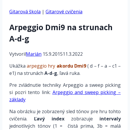
Gitarová škola
|
Gitarové cvičenia
Arpeggio Dmi9 na strunach
A-d-g
Vytvoril
Marián
15.9.2015
11.3.2022
Ukážka
arpeggio hry
akordu Dmi9
( d – f – a – c1 –
e1) na strunách
A-d-g
, ľavá ruka.
Pre zvládnutie techniky Arpeggio a sweep picking
si pozri tento link:
Arpeggio and sweep picking –
základy
Na obrázku je zobrazený sled tónov pre hru tohto
cvičenia.
Ľavý index
zobrazuje
intervaly
jednotlivých tónov (1 = čistá prima, 3b = malá