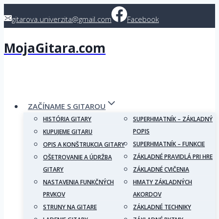
Skip
gitarova.univerzita@gmail.com
Facebook
to
content
MojaGitara.com
ZAČÍNAME S GITAROU
HISTÓRIA GITARY
SUPERHMATNÍK – ZÁKLADNÝ
POPIS
KUPUJEME GITARU
SUPERHMATNÍK – FUNKCIE
OPIS A KONŠTRUKCIA GITARY
ZÁKLADNÉ PRAVIDLÁ PRI HRE
OŠETROVANIE A ÚDRŽBA
GITARY
ZÁKLADNÉ CVIČENIA
NASTAVENIA FUNKČNÝCH
HMATY ZÁKLADNÝCH
PRVKOV
AKORDOV
STRUNY NA GITARE
ZÁKLADNÉ TECHNIKY