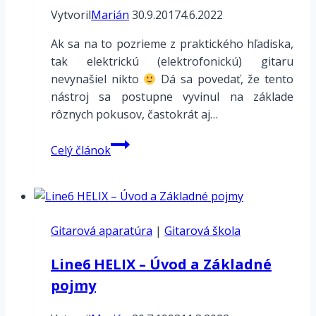
Vytvoril
Marián
30.9.2017
4.6.2022
Ak sa na to pozrieme z praktického hľadiska,
tak elektrickú (elektrofonickú) gitaru
nevynašiel nikto
Dá sa povedať, že tento
nástroj sa postupne vyvinul na základe
rôznych pokusov, častokrát aj…
Elektrická
Celý článok
gitara
Gitarová aparatúra
|
Gitarová škola
Line6 HELIX – Úvod a Základné
pojmy