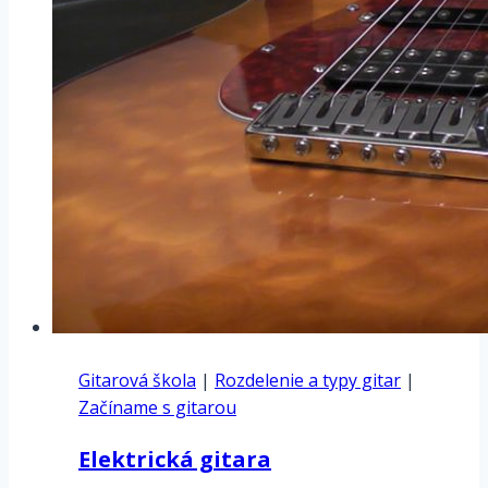
A-
d-
g
/
d-
g-
h
Gitarová škola
|
Rozdelenie a typy gitar
|
Začíname s gitarou
Elektrická gitara