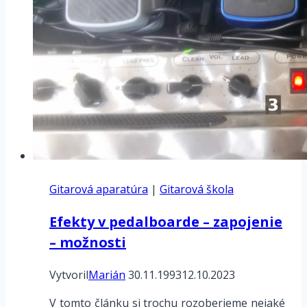
Gitarová aparatúra
|
Gitarová škola
Efekty v pedalboarde – zapojenie
– možnosti
Vytvoril
Marián
30.11.1993
12.10.2023
V tomto článku si trochu rozoberieme nejaké