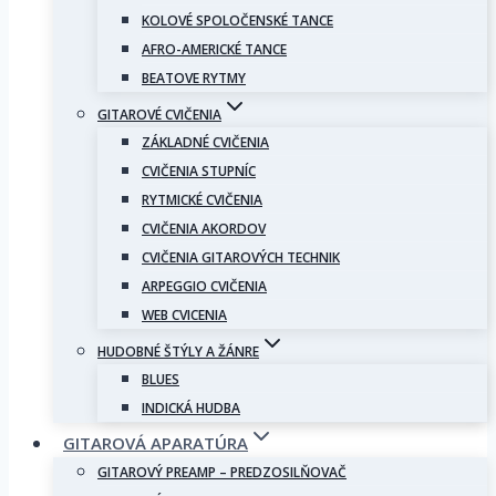
KOLOVÉ SPOLOČENSKÉ TANCE
AFRO-AMERICKÉ TANCE
BEATOVE RYTMY
GITAROVÉ CVIČENIA
ZÁKLADNÉ CVIČENIA
CVIČENIA STUPNÍC
RYTMICKÉ CVIČENIA
CVIČENIA AKORDOV
CVIČENIA GITAROVÝCH TECHNIK
ARPEGGIO CVIČENIA
WEB CVICENIA
HUDOBNÉ ŠTÝLY A ŽÁNRE
BLUES
INDICKÁ HUDBA
GITAROVÁ APARATÚRA
GITAROVÝ PREAMP – PREDZOSILŇOVAČ