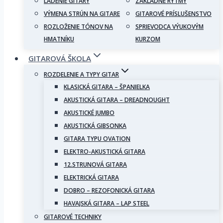
LADENIE GITARY
ZÁKLADNÉ RYTMY
VÝMENA STRÚN NA GITARE
GITAROVÉ PRÍSLUŠENSTVO
ROZLOŽENIE TÓNOV NA
SPRIEVODCA VÝUKOVÝM
HMATNÍKU
KURZOM
GITAROVÁ ŠKOLA
ROZDELENIE A TYPY GITAR
KLASICKÁ GITARA – ŠPANIELKA
AKUSTICKÁ GITARA – DREADNOUGHT
AKUSTICKÉ JUMBO
AKUSTICKÁ GIBSONKA
GITARA TYPU OVATION
ELEKTRO-AKUSTICKÁ GITARA
12.STRUNOVÁ GITARA
ELEKTRICKÁ GITARA
DOBRO – REZOFONICKÁ GITARA
HAVAJSKÁ GITARA – LAP STEEL
GITAROVÉ TECHNIKY