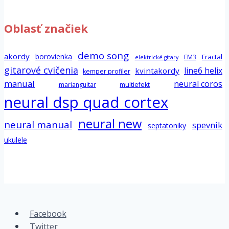
Oblasť značiek
demo song
akordy
borovienka
Fractal
FM3
elektrické gitary
gitarové cvičenia
line6 helix
kvintakordy
kemper profiler
manual
neural coros
marianguitar
multiefekt
neural dsp quad cortex
neural new
neural manual
spevnik
septatoniky
ukulele
Facebook
Twitter