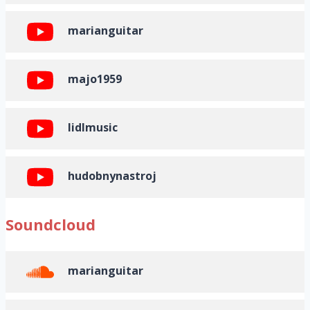
marianguitar
majo1959
lidlmusic
hudobnynastroj
Soundcloud
marianguitar