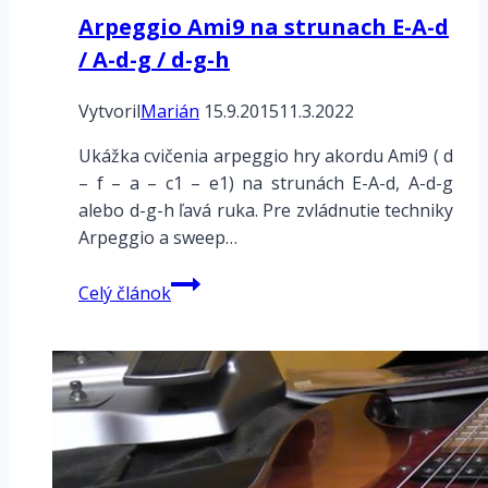
Arpeggio Ami9 na strunach E-A-d
/ A-d-g / d-g-h
Vytvoril
Marián
15.9.2015
11.3.2022
Ukážka cvičenia arpeggio hry akordu Ami9 ( d
– f – a – c1 – e1) na strunách E-A-d, A-d-g
alebo d-g-h ľavá ruka. Pre zvládnutie techniky
Arpeggio a sweep…
Arpeggio
Celý článok
Ami9
na
strunach
E-
A-
d
/