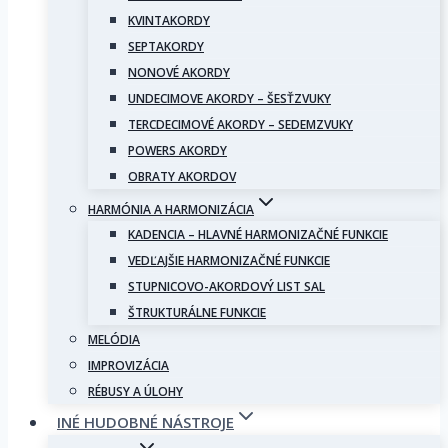
KVINTAKORDY
SEPTAKORDY
NONOVÉ AKORDY
UNDECIMOVE AKORDY – ŠESŤZVUKY
TERCDECIMOVÉ AKORDY – SEDEMZVUKY
POWERS AKORDY
OBRATY AKORDOV
HARMÓNIA A HARMONIZÁCIA
KADENCIA – HLAVNÉ HARMONIZAČNÉ FUNKCIE
VEDĽAJŠIE HARMONIZAČNÉ FUNKCIE
STUPNICOVO-AKORDOVÝ LIST SAL
ŠTRUKTURÁLNE FUNKCIE
MELÓDIA
IMPROVIZÁCIA
RÉBUSY A ÚLOHY
INÉ HUDOBNÉ NÁSTROJE