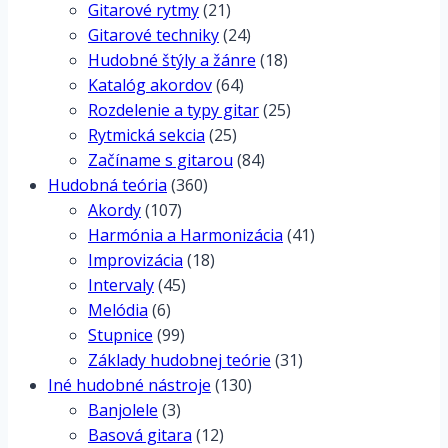
Gitarové rytmy
(21)
Gitarové techniky
(24)
Hudobné štýly a žánre
(18)
Katalóg akordov
(64)
Rozdelenie a typy gitar
(25)
Rytmická sekcia
(25)
Začíname s gitarou
(84)
Hudobná teória
(360)
Akordy
(107)
Harmónia a Harmonizácia
(41)
Improvizácia
(18)
Intervaly
(45)
Melódia
(6)
Stupnice
(99)
Základy hudobnej teórie
(31)
Iné hudobné nástroje
(130)
Banjolele
(3)
Basová gitara
(12)