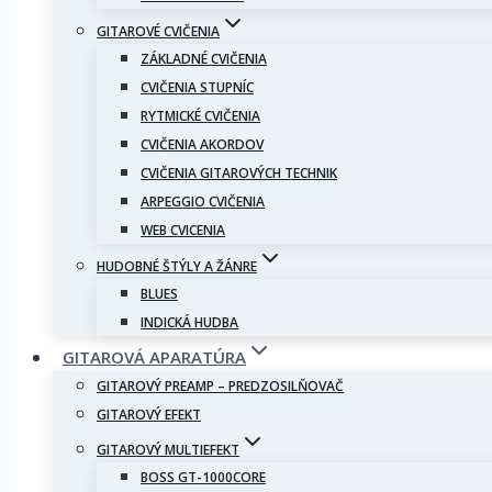
GITAROVÉ CVIČENIA
ZÁKLADNÉ CVIČENIA
CVIČENIA STUPNÍC
RYTMICKÉ CVIČENIA
CVIČENIA AKORDOV
CVIČENIA GITAROVÝCH TECHNIK
ARPEGGIO CVIČENIA
WEB CVICENIA
HUDOBNÉ ŠTÝLY A ŽÁNRE
BLUES
INDICKÁ HUDBA
GITAROVÁ APARATÚRA
GITAROVÝ PREAMP – PREDZOSILŇOVAČ
GITAROVÝ EFEKT
GITAROVÝ MULTIEFEKT
BOSS GT-1000CORE