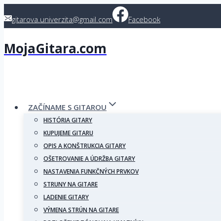
Skip
gitarova.univerzita@gmail.com
Facebook
to
content
MojaGitara.com
ZAČÍNAME S GITAROU
HISTÓRIA GITARY
KUPUJEME GITARU
OPIS A KONŠTRUKCIA GITARY
OŠETROVANIE A ÚDRŽBA GITARY
NASTAVENIA FUNKČNÝCH PRVKOV
STRUNY NA GITARE
LADENIE GITARY
VÝMENA STRÚN NA GITARE