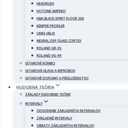
HEADRUSH
HOTONE AMPERO
H&K BLACK SPIRIT FLOOR 200
KEMPER PROFILER
LINE6 HELIX
NEURAL DSP QUAD CORTEX
ROLAND GR-55
ROLAND VG-99
GITAROVÉ KOMBO
GITAROVÁ HLAVA A REPROBOX
GITAROVÉ DOPLNKY A PRÍSLUŠENSTVO
HUDOBNÁ TEÓRIA
ZÁKLADY HUDOBNEJ TEÓRIE
INTERVALY
ODVODENIE ZÁKLADNÝCH INTERVALOV
ZÁKLADNÉ INTERVALY
OBRATY ZÁKLADNÝCH INTERVALOV