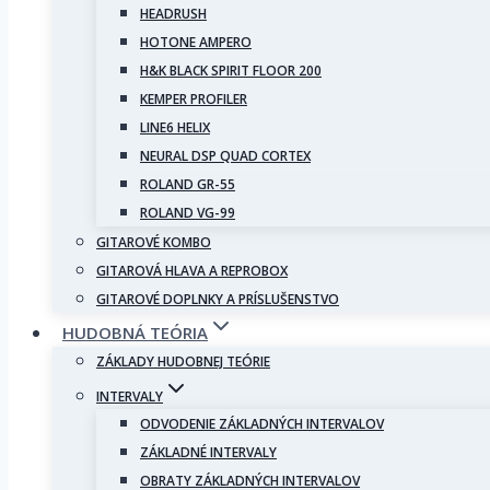
HEADRUSH
HOTONE AMPERO
H&K BLACK SPIRIT FLOOR 200
KEMPER PROFILER
LINE6 HELIX
NEURAL DSP QUAD CORTEX
ROLAND GR-55
ROLAND VG-99
GITAROVÉ KOMBO
GITAROVÁ HLAVA A REPROBOX
GITAROVÉ DOPLNKY A PRÍSLUŠENSTVO
HUDOBNÁ TEÓRIA
ZÁKLADY HUDOBNEJ TEÓRIE
INTERVALY
ODVODENIE ZÁKLADNÝCH INTERVALOV
ZÁKLADNÉ INTERVALY
OBRATY ZÁKLADNÝCH INTERVALOV