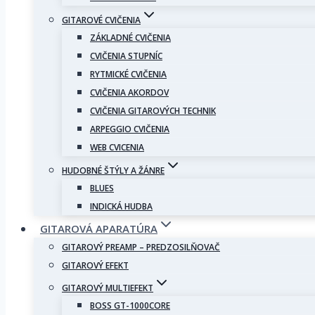
GITAROVÉ CVIČENIA
ZÁKLADNÉ CVIČENIA
CVIČENIA STUPNÍC
RYTMICKÉ CVIČENIA
CVIČENIA AKORDOV
CVIČENIA GITAROVÝCH TECHNIK
ARPEGGIO CVIČENIA
WEB CVICENIA
HUDOBNÉ ŠTÝLY A ŽÁNRE
BLUES
INDICKÁ HUDBA
GITAROVÁ APARATÚRA
GITAROVÝ PREAMP – PREDZOSILŇOVAČ
GITAROVÝ EFEKT
GITAROVÝ MULTIEFEKT
BOSS GT-1000CORE