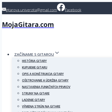
Skip
gitarova.univerzita@gmail.com
Facebook
to
content
MojaGitara.com
ZAČÍNAME S GITAROU
HISTÓRIA GITARY
KUPUJEME GITARU
OPIS A KONŠTRUKCIA GITARY
OŠETROVANIE A ÚDRŽBA GITARY
NASTAVENIA FUNKČNÝCH PRVKOV
STRUNY NA GITARE
LADENIE GITARY
VÝMENA STRÚN NA GITARE