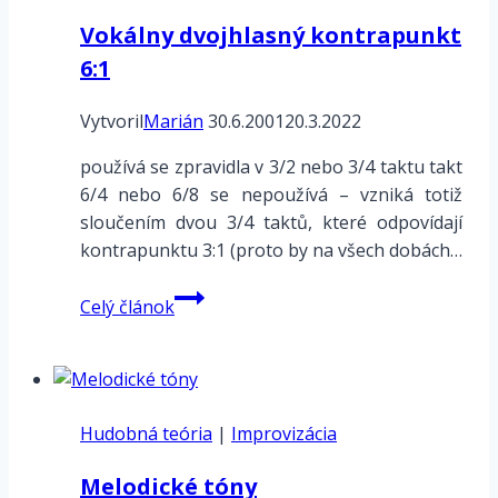
Vokálny dvojhlasný kontrapunkt
6:1
Vytvoril
Marián
30.6.2001
20.3.2022
používá se zpravidla v 3/2 nebo 3/4 taktu takt
6/4 nebo 6/8 se nepoužívá – vzniká totiž
sloučením dvou 3/4 taktů, které odpovídají
kontrapunktu 3:1 (proto by na všech dobách…
Vokálny
Celý článok
dvojhlasný
kontrapunkt
6:1
Hudobná teória
|
Improvizácia
Melodické tóny