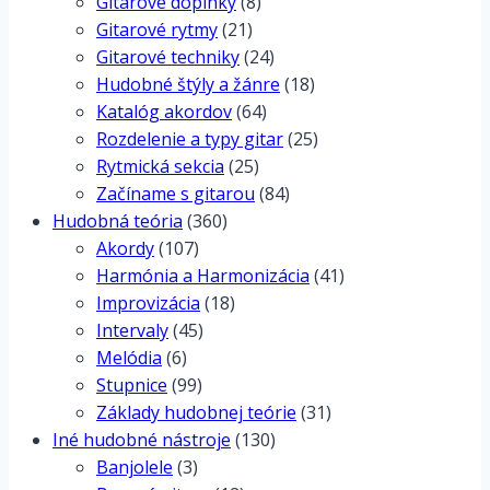
Gitarové doplnky
(8)
Gitarové rytmy
(21)
Gitarové techniky
(24)
Hudobné štýly a žánre
(18)
Katalóg akordov
(64)
Rozdelenie a typy gitar
(25)
Rytmická sekcia
(25)
Začíname s gitarou
(84)
Hudobná teória
(360)
Akordy
(107)
Harmónia a Harmonizácia
(41)
Improvizácia
(18)
Intervaly
(45)
Melódia
(6)
Stupnice
(99)
Základy hudobnej teórie
(31)
Iné hudobné nástroje
(130)
Banjolele
(3)