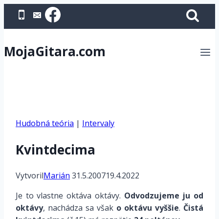
Skip
to
content
MojaGitara.com
Hudobná teória
|
Intervaly
Kvintdecima
Vytvoril
Marián
31.5.2007
19.4.2022
Je to vlastne oktáva oktávy.
Odvodzujeme ju
od
oktávy
, nachádza sa však
o oktávu vyššie
.
Čistá