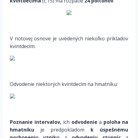
kvintdecima
(č.15) má rozpätie
24 poltónov
.
V notovej osnove je uvedených
niekoľko príkladov
kvintdecím:
Odvodenie niektorých kvintdecím
na hmatníku
:
Poznanie intervalov,
ich
odvodenie
a
poloha na
hmatníku
je
predpokladom
k úspešnému
pochopeniu vzniku
a
odvodeniu stupníc
a