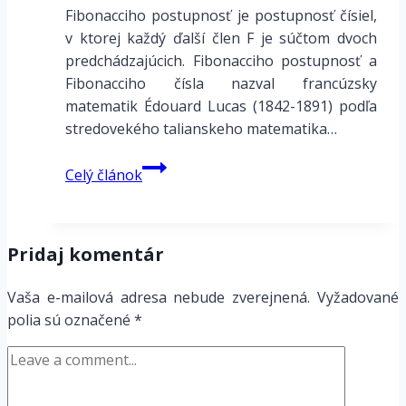
Fibonacciho postupnosť je postupnosť čísiel,
v ktorej každý ďalší člen F je súčtom dvoch
predchádzajúcich. Fibonacciho postupnosť a
Fibonacciho čísla nazval francúzsky
matematik Édouard Lucas (1842-1891) podľa
stredovekého talianskeho matematika…
Fibonacciho
Celý článok
sekvencia
–
postupnosť
Pridaj komentár
v
hudbe
Vaša e-mailová adresa nebude zverejnená.
Vyžadované
polia sú označené
*