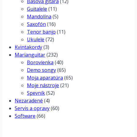
Basová gitara
(12)
Guitalele
(11)
Mandolína
(5)
Saxofón
(16)
Tenor banjo
(11)
Ukulele
(72)
Kvintakordy
(3)
Marianguitar
(232)
Borovienka
(40)
Demo songy
(65)
Moja aparatúra
(65)
Moje nástroje
(21)
Spevník
(52)
Nezaradené
(4)
Servis a opravy
(60)
Software
(66)