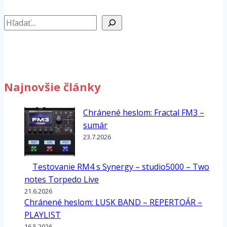
Hľadať
Najnovšie články
Chránené heslom: Fractal FM3 –
sumár
23.7.2026
Testovanie RM4 s Synergy – studio5000 – Two
notes Torpedo Live
21.6.2026
Chránené heslom: LUSK BAND – REPERTOÁR –
PLAYLIST
16.5.2026