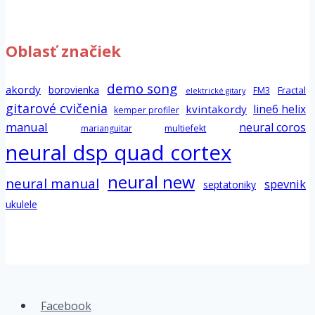
Oblasť značiek
demo song
akordy
borovienka
Fractal
FM3
elektrické gitary
gitarové cvičenia
line6 helix
kvintakordy
kemper profiler
manual
neural coros
marianguitar
multiefekt
neural dsp quad cortex
neural new
neural manual
spevnik
septatoniky
ukulele
Facebook