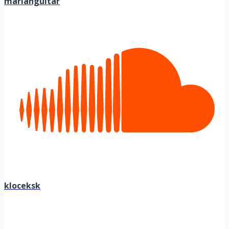
marianguitar
kloceksk