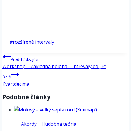
*
Post
#
rozšírené intervaly
Tags:
Navigácia
Predchádzajúci
v
Workshop – Základná poloha – Intrevaly od „E“
článku
Ďalší
Kvartdecima
Podobné články
Akordy
|
Hudobná teória