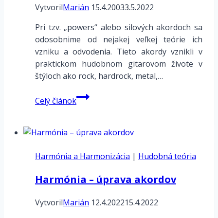
Vytvoril
Marián
15.4.2003
3.5.2022
Pri tzv. „powers“ alebo silových akordoch sa
odosobnime od nejakej veľkej teórie ich
vzniku a odvodenia. Tieto akordy vznikli v
praktickom hudobnom gitarovom živote v
štýloch ako rock, hardrock, metal,…
Powers
Celý článok
akordy
Harmónia a Harmonizácia
|
Hudobná teória
Harmónia – úprava akordov
Vytvoril
Marián
12.4.2022
15.4.2022