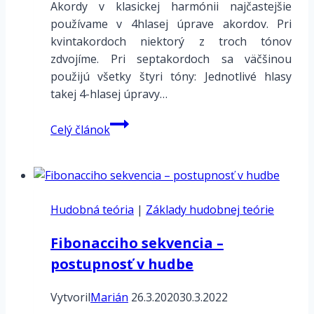
Akordy v klasickej harmónii najčastejšie
používame v 4hlasej úprave akordov. Pri
kvintakordoch niektorý z troch tónov
zdvojíme. Pri septakordoch sa väčšinou
použijú všetky štyri tóny: Jednotlivé hlasy
takej 4-hlasej úpravy…
Harmónia
Celý článok
–
úprava
akordov
Hudobná teória
|
Základy hudobnej teórie
Fibonacciho sekvencia –
postupnosť v hudbe
Vytvoril
Marián
26.3.2020
30.3.2022