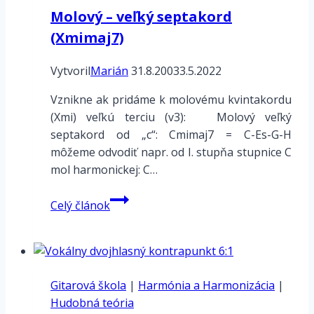
Molový – veľký septakord
(Xmimaj7)
Vytvoril
Marián
31.8.2003
3.5.2022
Vznikne ak pridáme k molovému kvintakordu
(Xmi) veľkú terciu (v3): Molový veľký
septakord od „c“: Cmimaj7 = C-Es-G-H
môžeme odvodiť napr. od I. stupňa stupnice C
mol harmonickej: C…
Molový
Celý článok
–
veľký
septakord
(Xmimaj7)
Gitarová škola
|
Harmónia a Harmonizácia
|
Hudobná teória