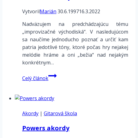
Vytvoril
Marián
30.6.1997
16.3.2022
Nadväzujem na predchádzajúcu tému
„improvizačné východiská“. V nasledujúcom
sa naučíme jednoducho poznať a určiť kam
patria jedotlivé tóny, ktoré počas hry nejakej
melódie hráme a oni „bežia“ nad nejakým
konkrétnym…
Melodické
Celý článok
tóny
Akordy
|
Gitarová škola
Powers akordy