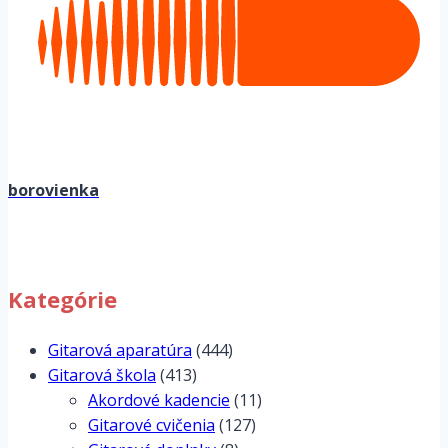
borovienka
Kategórie
Gitarová aparatúra
(444)
Gitarová škola
(413)
Akordové kadencie
(11)
Gitarové cvičenia
(127)