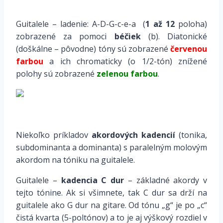
*
Guitalele – ladenie: A-D-G-c-e-a (
1 až 12
poloha)
zobrazené za pomoci
béčiek
(b). Diatonické
(doškálne – pôvodne) tóny sú zobrazené
červenou
farbou
a ich chromaticky (o 1/2-tón) znížené
polohy sú zobrazené
zelenou farbou
.
*
Niekoľko príkladov
akordových kadencií
(tonika,
subdominanta a dominanta) s paralelným molovým
akordom na tóniku na guitalele.
Guitalele –
kadencia C dur
– základné akordy v
tejto tónine. Ak si všimnete, tak C dur sa drží na
guitalele ako G dur na gitare. Od tónu „g“ je po „c“
čistá kvarta (5-poltónov) a to je aj výškový rozdiel v