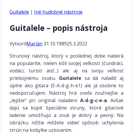
Guitalele
|
Iné hudobné nástroje
Guitalele – popis nástroja
Vytvoril
Marián
31.10.1989
25.3.2022
Strunový nástroj, ktorý v poslednej dobe naberá
na popularite, nielen kôli svojej veľkosti (čundráci,
vodáci, turisti atď…) ale aj na svoju veľkosť
priebojnému zvuku.
Guitalele
sa dá naladiť aj
úplne ako gitara (E-A-d-g-h-e1) ale já osobne to
nedoporučujem. Nástroj hrá oveľa zvučnejšie a
„lepšie“ pri originál naladení
A-d-g-c-e-a
. Avšak
dajú sa kúpiť špeciálne struny, ktoré gitarové
ladenie umožňujú a zvuk je dobrý a pevný. Na
obrázku nižšie môžete vidieť spôsob uchytenia
strún na kobylke uzlovaním.