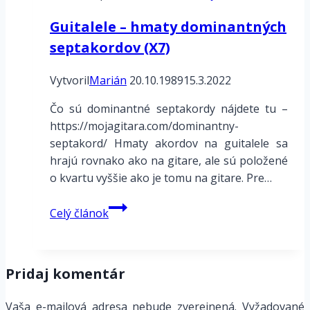
Guitalele – hmaty dominantných
septakordov (X7)
Vytvoril
Marián
20.10.1989
15.3.2022
Čo sú dominantné septakordy nájdete tu –
https://mojagitara.com/dominantny-
septakord/ Hmaty akordov na guitalele sa
hrajú rovnako ako na gitare, ale sú položené
o kvartu vyššie ako je tomu na gitare. Pre…
Guitalele
Celý článok
–
hmaty
dominantných
Pridaj komentár
septakordov
(X7)
Vaša e-mailová adresa nebude zverejnená.
Vyžadované