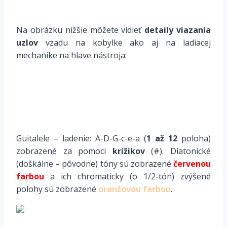
*
Na obrázku nižšie môžete vidieť
detaily viazania
uzlov
vzadu na kobylke ako aj na ladiacej
mechanike na hlave nástroja:
*
Guitalele – ladenie: A-D-G-c-e-a (
1 až 12
poloha)
zobrazené za pomoci
krížikov
(#). Diatonické
(doškálne – pôvodne) tóny sú zobrazené
červenou
farbou
a ich chromaticky (o 1/2-tón) zvýšené
polohy sú zobrazené
oranžovou farbou
.