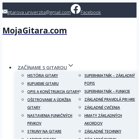
Skip
gitarova.univerzita@gmail.com
Facebook
to
content
MojaGitara.com
ZAČÍNAME S GITAROU
HISTÓRIA GITARY
SUPERHMATNÍK – ZÁKLADNÝ
POPIS
KUPUJEME GITARU
SUPERHMATNÍK – FUNKCIE
OPIS A KONŠTRUKCIA GITARY
ZÁKLADNÉ PRAVIDLÁ PRI HRE
OŠETROVANIE A ÚDRŽBA
GITARY
ZÁKLADNÉ CVIČENIA
NASTAVENIA FUNKČNÝCH
HMATY ZÁKLADNÝCH
PRVKOV
AKORDOV
STRUNY NA GITARE
ZÁKLADNÉ TECHNIKY