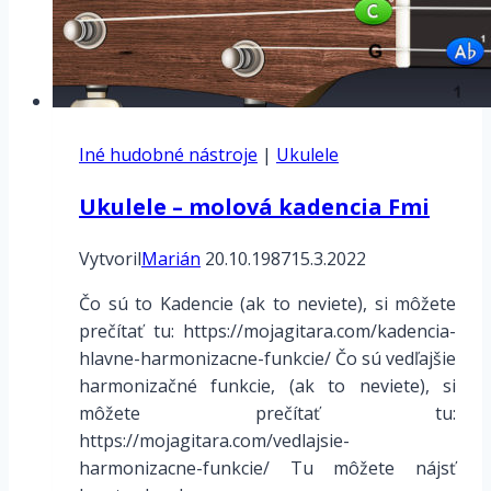
C-
E-
A)
Iné hudobné nástroje
|
Ukulele
Ukulele – molová kadencia Fmi
Vytvoril
Marián
20.10.1987
15.3.2022
Čo sú to Kadencie (ak to neviete), si môžete
prečítať tu: https://mojagitara.com/kadencia-
hlavne-harmonizacne-funkcie/ Čo sú vedľajšie
harmonizačné funkcie, (ak to neviete), si
môžete prečítať tu:
https://mojagitara.com/vedlajsie-
harmonizacne-funkcie/ Tu môžete nájsť