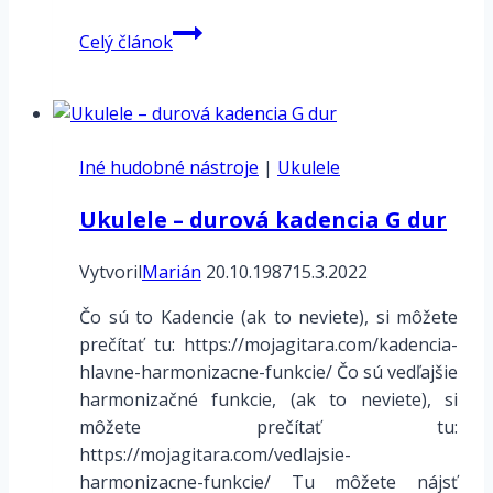
Tenor
Celý článok
banjo
–
kadencia
G
Iné hudobné nástroje
dur
|
Ukulele
(G-
Ukulele – durová kadencia G dur
C-
D)
Vytvoril
Marián
20.10.1987
15.3.2022
Čo sú to Kadencie (ak to neviete), si môžete
prečítať tu: https://mojagitara.com/kadencia-
hlavne-harmonizacne-funkcie/ Čo sú vedľajšie
harmonizačné funkcie, (ak to neviete), si
môžete prečítať tu:
https://mojagitara.com/vedlajsie-
harmonizacne-funkcie/ Tu môžete nájsť