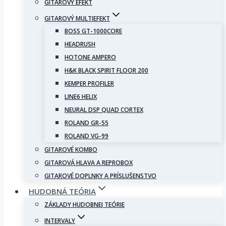
GITAROVÝ EFEKT
GITAROVÝ MULTIEFEKT
BOSS GT-1000CORE
HEADRUSH
HOTONE AMPERO
H&K BLACK SPIRIT FLOOR 200
KEMPER PROFILER
LINE6 HELIX
NEURAL DSP QUAD CORTEX
ROLAND GR-55
ROLAND VG-99
GITAROVÉ KOMBO
GITAROVÁ HLAVA A REPROBOX
GITAROVÉ DOPLNKY A PRÍSLUŠENSTVO
HUDOBNÁ TEÓRIA
ZÁKLADY HUDOBNEJ TEÓRIE
INTERVALY