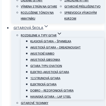
LADENIE GITARY
ZÁKLADNÉ RYTMY
VÝMENA STRÚN NA GITARE
GITAROVÉ PRÍSLUŠENSTVO
ROZLOŽENIE TÓNOV NA
SPRIEVODCA VÝUKOVÝM
HMATNÍKU
KURZOM
GITAROVÁ ŠKOLA
ROZDELENIE A TYPY GITAR
KLASICKÁ GITARA – ŠPANIELKA
AKUSTICKÁ GITARA – DREADNOUGHT
AKUSTICKÉ JUMBO
AKUSTICKÁ GIBSONKA
GITARA TYPU OVATION
ELEKTRO-AKUSTICKÁ GITARA
12.STRUNOVÁ GITARA
ELEKTRICKÁ GITARA
DOBRO – REZOFONICKÁ GITARA
HAVAJSKÁ GITARA – LAP STEEL
GITAROVÉ TECHNIKY