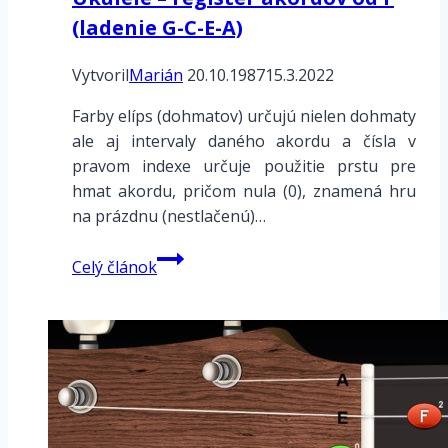
(ladenie G-C-E-A)
Vytvoril
Marián
20.10.1987
15.3.2022
Farby elíps (dohmatov) určujú nielen dohmaty
ale aj intervaly daného akordu a čísla v
pravom indexe určuje použitie prstu pre
hmat akordu, pričom nula (0), znamená hru
na prázdnu (nestlačenú)…
Ukulele
Celý článok
–
register
akordov
od
F
(ladenie
G-