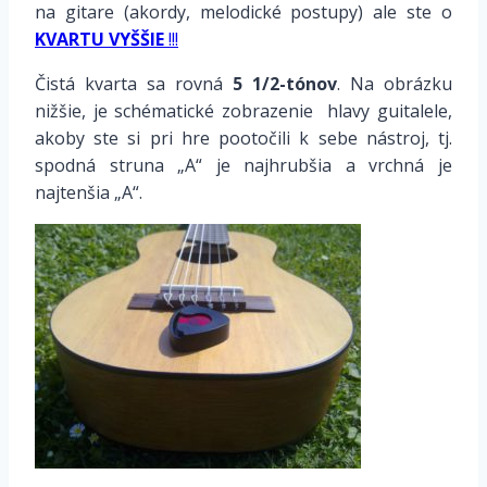
na gitare (akordy, melodické postupy) ale ste o
KVARTU VYŠŠIE
!!!
Čistá kvarta sa rovná
5 1/2-tónov
. Na obrázku
nižšie, je schématické zobrazenie hlavy guitalele,
akoby ste si pri hre pootočili k sebe nástroj, tj.
spodná struna „A“ je najhrubšia a vrchná je
najtenšia „A“.