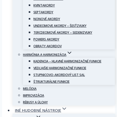
KVINTAKORDY
SEPTAKORDY
NONOVÉ AKORDY
UNDECIMOVE AKORDY – ŠESŤZVUKY
TERCDECIMOVÉ AKORDY – SEDEMZVUKY
POWERS AKORDY
OBRATY AKORDOV
HARMÓNIA A HARMONIZÁCIA
KADENCIA – HLAVNÉ HARMONIZAČNÉ FUNKCIE
VEDĽAJŠIE HARMONIZAČNÉ FUNKCIE
STUPNICOVO-AKORDOVÝ LIST SAL
ŠTRUKTURÁLNE FUNKCIE
MELÓDIA
IMPROVIZÁCIA
RÉBUSY A ÚLOHY
INÉ HUDOBNÉ NÁSTROJE