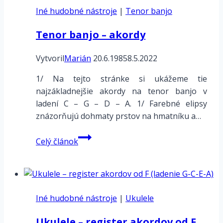
Iné hudobné nástroje
|
Tenor banjo
Tenor banjo – akordy
Vytvoril
Marián
20.6.1985
8.5.2022
1/ Na tejto stránke si ukážeme tie
najzákladnejšie akordy na tenor banjo v
ladení C – G – D – A. 1/ Farebné elipsy
znázorňujú dohmaty prstov na hmatníku a…
Tenor
Celý článok
banjo
–
akordy
Iné hudobné nástroje
|
Ukulele
Ukulele – register akordov od F