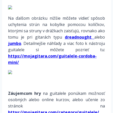
Na ďalšom obrázku nižšie môžete vidieť spôsob
uchytenia strún na kobylke pomocou kolíčkov,
ktorými sa struny v drážkach zaisťujú, rovnako ako
tomu je pri gitarách typu
dreadnought
alebo
jumbo
. Detailnejšie náhľady a viac foto k nástroju
guitalele si môžete pozrieť tu:
https://mojagitara.com/guitalele-cordoba-
mini/
*
Záujemcom hry
na guitalele ponúkam možnosť
osobných alebo online kurzov, alebo učenie zo
stránok na
https://mojagitara.com/category/guitalele/
.