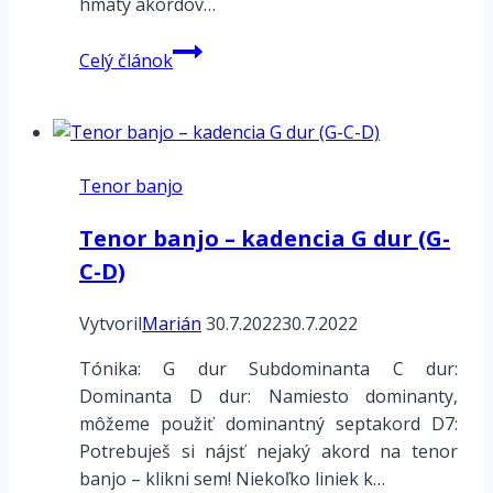
hmaty akordov…
Ukulele
Celý článok
–
molová
kadencia
Fmi
Tenor banjo
Tenor banjo – kadencia G dur (G-
C-D)
Vytvoril
Marián
30.7.2022
30.7.2022
Tónika: G dur Subdominanta C dur:
Dominanta D dur: Namiesto dominanty,
môžeme použiť dominantný septakord D7:
Potrebuješ si nájsť nejaký akord na tenor
banjo – klikni sem! Niekoľko liniek k…