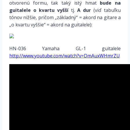
otvorenú formu, tak taký istý hmat
bude na
guitalele o kvartu vyšší
tj.
A dur
(viď tabuľku
tónov nižšie, pričom „základný“ = akord na gitare a
„o kvartu vyššie“ = akord na guitalele):
HN-036 Yamaha GL-1 guitalele
http://www.youtube.com/watch?v=DmAuxWHmrZU