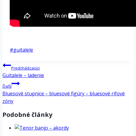
*
Post
#
guitalele
Tags:
Navigácia
Predchádzajúci
v
Guitalele – ladenie
článku
Ďalší
Bluesové stupnice – bluesové figúry – bluesové rifové
zóny
Podobné články