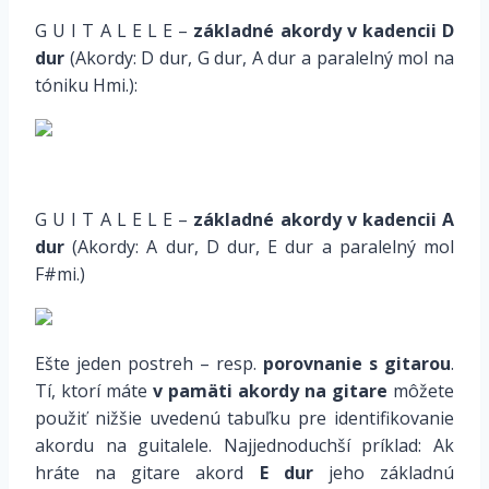
G U I T A L E L E –
základné akordy v kadencii D
dur
(Akordy: D dur, G dur, A dur a paralelný mol na
tóniku Hmi.):
*
G U I T A L E L E –
základné akordy v kadencii A
dur
(Akordy: A dur, D dur, E dur a paralelný mol
F#mi.)
Ešte jeden postreh – resp.
porovnanie s gitarou
.
Tí, ktorí máte
v pamäti akordy na gitare
môžete
použiť nižšie uvedenú tabuľku pre identifikovanie
akordu na guitalele. Najjednoduchší príklad: Ak
hráte na gitare akord
E dur
jeho základnú