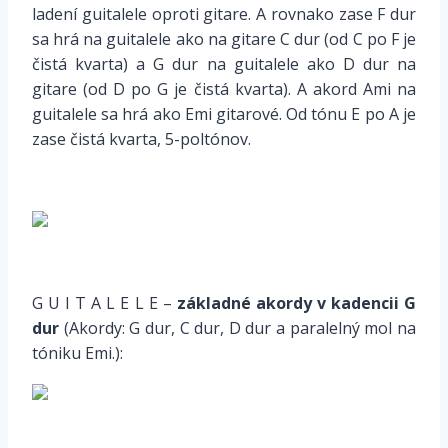
ladení guitalele oproti gitare. A rovnako zase F dur
sa hrá na guitalele ako na gitare C dur (od C po F je
čistá kvarta) a G dur na guitalele ako D dur na
gitare (od D po G je čistá kvarta). A akord Ami na
guitalele sa hrá ako Emi gitarové. Od tónu E po A je
zase čistá kvarta, 5-poltónov.
*
*
G U I T A L E L E –
základné akordy v kadencii G
dur
(Akordy: G dur, C dur, D dur a paralelný mol na
tóniku Emi.):
*