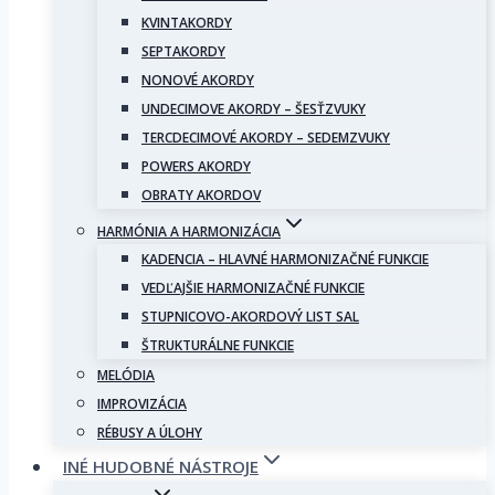
KVINTAKORDY
SEPTAKORDY
NONOVÉ AKORDY
UNDECIMOVE AKORDY – ŠESŤZVUKY
TERCDECIMOVÉ AKORDY – SEDEMZVUKY
POWERS AKORDY
OBRATY AKORDOV
HARMÓNIA A HARMONIZÁCIA
KADENCIA – HLAVNÉ HARMONIZAČNÉ FUNKCIE
VEDĽAJŠIE HARMONIZAČNÉ FUNKCIE
STUPNICOVO-AKORDOVÝ LIST SAL
ŠTRUKTURÁLNE FUNKCIE
MELÓDIA
IMPROVIZÁCIA
RÉBUSY A ÚLOHY
INÉ HUDOBNÉ NÁSTROJE