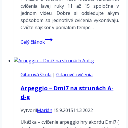
cvičenia ľavej ruky 11 až 15 spoločne v
jednom videu. Dobre si odsledujte akým
spôsobom sa jednotlivé cvičenia vykonávajú.
Cvičte najskôr v pomalom tempe…
Základné
Celý článok
cvičenia
11
až
15
Gitarová škola
spoločné
|
Gitarové cvičenia
video
Arpeggio – Dmi7 na strunách A-
d-g
Vytvoril
Marián
15.9.2015
11.3.2022
Ukážka – cvičenie arpeggio hry akordu Dmi7 (