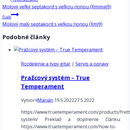
v
Molový veľký septakord s veľkou nonou (Xmimaj9)
článku
Ďalší
Molový malý septakord s veľkou nonou (Xmi9)
Podobné články
Rozdelenie a typy gitar
|
Servis a opravy
Pražcový systém – True
Temperament
Vytvoril
Marián
19.5.2022
27.5.2022
https://www.truetemperament.com/products/frett
system/ Preklad a doplnenie článku:
https://www.truetemperament.com/how-to-