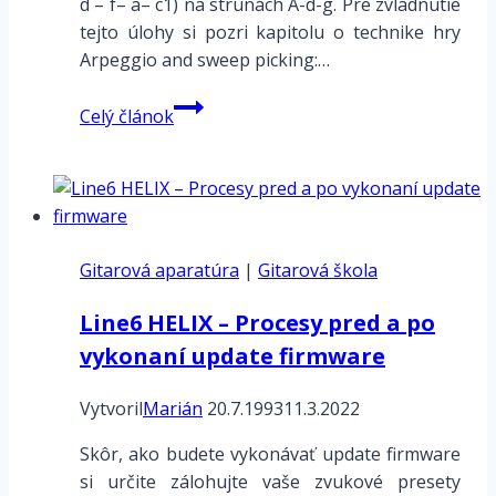
d – f– a– c1) na strunách A-d-g. Pre zvládnutie
tejto úlohy si pozri kapitolu o technike hry
Arpeggio and sweep picking:…
Arpeggio
Celý článok
–
Dmi7
na
strunách
A-
Gitarová aparatúra
d-
|
Gitarová škola
g
Line6 HELIX – Procesy pred a po
vykonaní update firmware
Vytvoril
Marián
20.7.1993
11.3.2022
Skôr, ako budete vykonávať update firmware
si určite zálohujte vaše zvukové presety