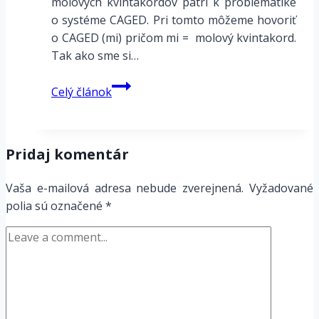
molových kvintakordov patrí k problematike
o systéme CAGED. Pri tomto môžeme hovoriť
o CAGED (mi) pričom mi = molový kvintakord.
Tak ako sme si…
Polohy
Celý článok
molových
kvintakordov
CAGED
Pridaj komentár
Vaša e-mailová adresa nebude zverejnená.
Vyžadované
polia sú označené
*