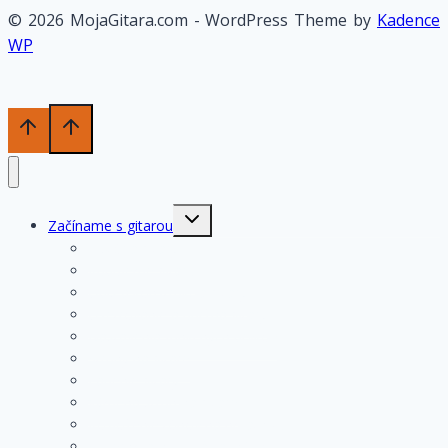
© 2026 MojaGitara.com - WordPress Theme by
Kadence
WP
Toggle
Začíname s gitarou
child
menu
História gitary
Kupujeme gitaru
Opis a konštrukcia gitary
Ošetrovanie a údržba gitary
Nastavenia funkčných prvkov
Struny na gitare
Ladenie gitary
Výmena strún na gitare
Rozloženie tónov na hmatníku
Superhmatník – základný popis