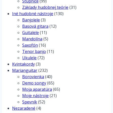
Stupnice
(99)
Základy hudobnej teórie
(31)
Iné hudobné nástroje
(130)
Banjolele
(3)
Basová gitara
(12)
Guitalele
(11)
Mandolína
(5)
Saxofón
(16)
Tenor banjo
(11)
Ukulele
(72)
Kvintakordy
(3)
Marianguitar
(232)
Borovienka
(40)
Demo songy
(65)
Moja aparatúra
(65)
Moje nástroje
(21)
Spevník
(52)
Nezaradené
(4)