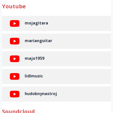
Youtube
mojagitara
marianguitar
majo1959
lidlmusic
hudobnynastroj
Soundcloud