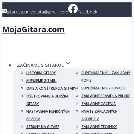
Skip
gitarova.univerzita@gmail.com
Facebook
to
content
MojaGitara.com
ZAČÍNAME S GITAROU
HISTÓRIA GITARY
SUPERHMATNÍK – ZÁKLADNÝ
POPIS
KUPUJEME GITARU
SUPERHMATNÍK – FUNKCIE
OPIS A KONŠTRUKCIA GITARY
ZÁKLADNÉ PRAVIDLÁ PRI HRE
OŠETROVANIE A ÚDRŽBA
GITARY
ZÁKLADNÉ CVIČENIA
NASTAVENIA FUNKČNÝCH
HMATY ZÁKLADNÝCH
PRVKOV
AKORDOV
STRUNY NA GITARE
ZÁKLADNÉ TECHNIKY