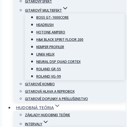
GITAROVÝ EFEKT
GITAROVÝ MULTIEFEKT
BOSS GT-1000CORE
HEADRUSH
HOTONE AMPERO
H&K BLACK SPIRIT FLOOR 200
KEMPER PROFILER
LINE6 HELIX
NEURAL DSP QUAD CORTEX
ROLAND GR-55
ROLAND VG-99
GITAROVÉ KOMBO
GITAROVÁ HLAVA A REPROBOX
GITAROVÉ DOPLNKY A PRÍSLUŠENSTVO
HUDOBNÁ TEÓRIA
ZÁKLADY HUDOBNEJ TEÓRIE
INTERVALY