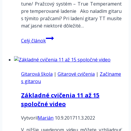
tune/ Pražcový systém – True Temperament
pre temperované ladenie Ako naladím gitaru
s týmito pražcami? Pri ladení gitary TT musíte
mať jasné niektoré dôležité…
Pražcový
Celý článok
systém
–
True
Temperament
Gitarová škola
|
Gitarové cvičenia
|
Začíname
s gitarou
Základné cvičenia 11 až 15
spoločné video
Vytvoril
Marián
10.9.2017
11.3.2022
V nižšie uvedenom videu môžete vzhliadnuť