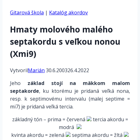
Gitarová škola
|
Katalóg akordov
Hmaty molového malého
septakordu s veľkou nonou
(Xmi9)
Vytvoril
Marián
30.6.2003
26.4.2022
Jeho
základ stojí na mäkkom malom
septakorde
, ku ktorému je pridaná veľká nona,
resp. k septimovému intervalu (malej septime =
mi7) je pridaná veľká tercia.
základný tón – prima
= červená
tercia akordu
=
modrá
kvinta akordu
= zelená
septima akordu
= žltá