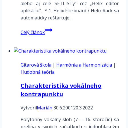
alebo aj celé SETLISTy“ cez „Helix editor
aplikáciu“. * 1. Helix Florboard / Helix Rack sa
automaticky reštartuje…
Line6
Celý článok
HELIX
–
Procesy
pred
Gitarová škola
a
|
Harmónia a Harmonizácia
|
Hudobná teória
po
vykonaní
Charakteristika vokálneho
update
kontrapunktu
firmware
Vytvoril
Marián
30.6.2001
20.3.2022
Polyfónny vokálny sloh (7. – 16. storočie) sa
prelína v svojich začiatkoch s jednohlasným