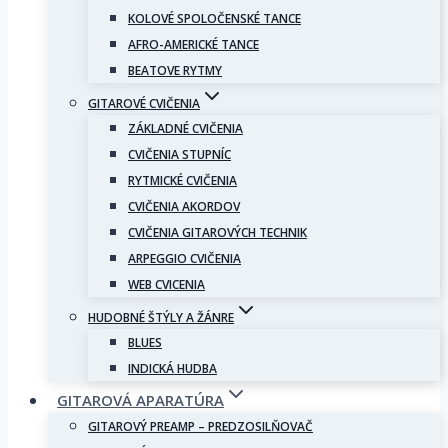
KOLOVÉ SPOLOČENSKÉ TANCE
AFRO-AMERICKÉ TANCE
BEATOVE RYTMY
GITAROVÉ CVIČENIA
ZÁKLADNÉ CVIČENIA
CVIČENIA STUPNÍC
RYTMICKÉ CVIČENIA
CVIČENIA AKORDOV
CVIČENIA GITAROVÝCH TECHNIK
ARPEGGIO CVIČENIA
WEB CVICENIA
HUDOBNÉ ŠTÝLY A ŽÁNRE
BLUES
INDICKÁ HUDBA
GITAROVÁ APARATÚRA
GITAROVÝ PREAMP – PREDZOSILŇOVAČ