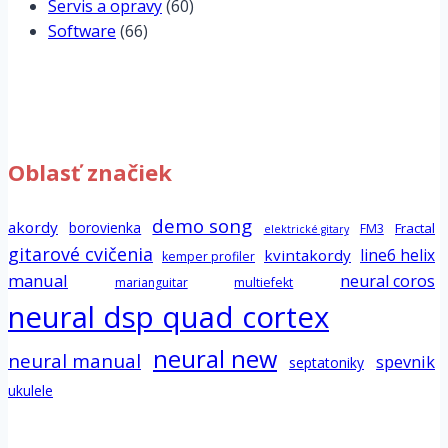
Servis a opravy
(60)
Software
(66)
Oblasť značiek
demo song
akordy
borovienka
Fractal
FM3
elektrické gitary
gitarové cvičenia
line6 helix
kvintakordy
kemper profiler
manual
neural coros
marianguitar
multiefekt
neural dsp quad cortex
neural new
neural manual
spevnik
septatoniky
ukulele