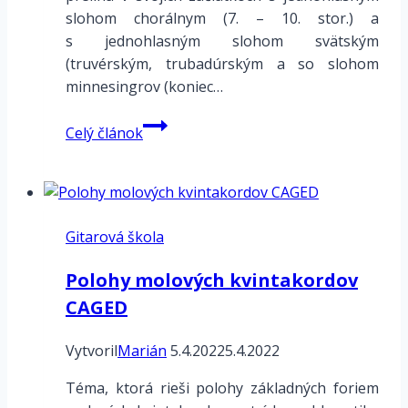
slohom chorálnym (7. – 10. stor.) a
s jednohlasným slohom svätským
(truvérským, trubadúrským a so slohom
minnesingrov (koniec…
Charakteristika
Celý článok
vokálneho
kontrapunktu
Gitarová škola
Polohy molových kvintakordov
CAGED
Vytvoril
Marián
5.4.2022
5.4.2022
Téma, ktorá rieši polohy základných foriem