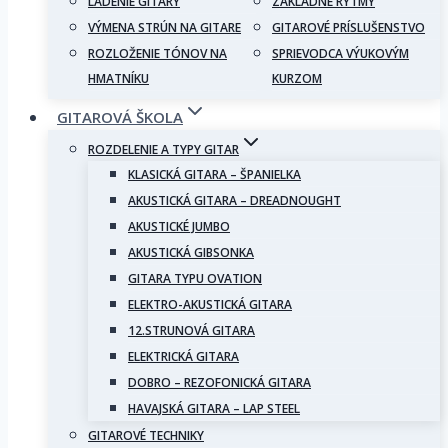
LADENIE GITARY
ZÁKLADNÉ RYTMY
VÝMENA STRÚN NA GITARE
GITAROVÉ PRÍSLUŠENSTVO
ROZLOŽENIE TÓNOV NA
SPRIEVODCA VÝUKOVÝM
HMATNÍKU
KURZOM
GITAROVÁ ŠKOLA
ROZDELENIE A TYPY GITAR
KLASICKÁ GITARA – ŠPANIELKA
AKUSTICKÁ GITARA – DREADNOUGHT
AKUSTICKÉ JUMBO
AKUSTICKÁ GIBSONKA
GITARA TYPU OVATION
ELEKTRO-AKUSTICKÁ GITARA
12.STRUNOVÁ GITARA
ELEKTRICKÁ GITARA
DOBRO – REZOFONICKÁ GITARA
HAVAJSKÁ GITARA – LAP STEEL
GITAROVÉ TECHNIKY