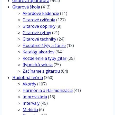
Gitarová aparatúra
(444)
Gitarová škola
(413)
Akordové kadencie
(11)
Gitarové cvičenia
(127)
Gitarové doplnky
(8)
Gitarové rytmy
(21)
Gitarové techniky
(24)
Hudobné štýly a žánre
(18)
Katalóg akordov
(64)
Rozdelenie a typy gitar
(25)
Rytmická sekcia
(25)
Začíname s gitarou
(84)
Hudobná teória
(360)
Akordy
(107)
Harmónia a Harmonizácia
(41)
Improvizácia
(18)
Intervaly
(45)
Melódia
(6)