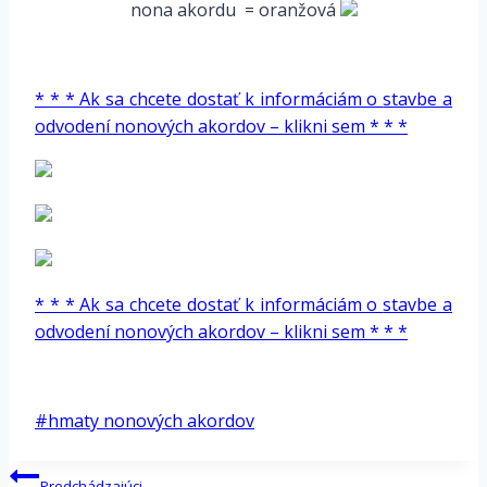
nona akordu = oranžová
*
* * * Ak sa chcete dostať k informáciám o
stavbe a
odvodení nonových akordov
– klikni sem * * *
* * * Ak sa chcete dostať k informáciám o
stavbe a
odvodení nonových akordov
– klikni sem * * *
*
Post
#
hmaty nonových akordov
Tags:
Navigácia
Predchádzajúci