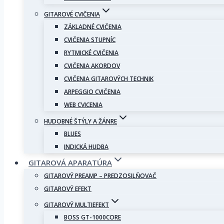
GITAROVÉ CVIČENIA
ZÁKLADNÉ CVIČENIA
CVIČENIA STUPNÍC
RYTMICKÉ CVIČENIA
CVIČENIA AKORDOV
CVIČENIA GITAROVÝCH TECHNIK
ARPEGGIO CVIČENIA
WEB CVICENIA
HUDOBNÉ ŠTÝLY A ŽÁNRE
BLUES
INDICKÁ HUDBA
GITAROVÁ APARATÚRA
GITAROVÝ PREAMP – PREDZOSILŇOVAČ
GITAROVÝ EFEKT
GITAROVÝ MULTIEFEKT
BOSS GT-1000CORE