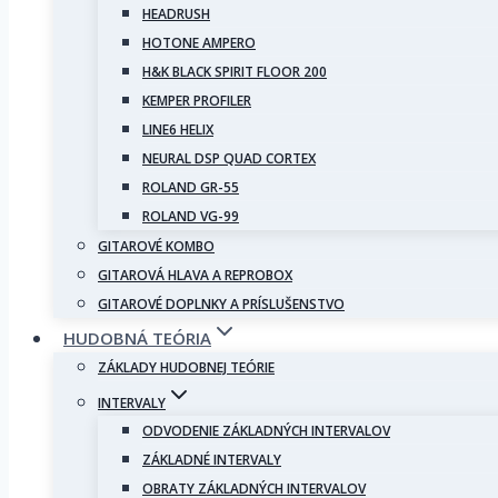
HEADRUSH
HOTONE AMPERO
H&K BLACK SPIRIT FLOOR 200
KEMPER PROFILER
LINE6 HELIX
NEURAL DSP QUAD CORTEX
ROLAND GR-55
ROLAND VG-99
GITAROVÉ KOMBO
GITAROVÁ HLAVA A REPROBOX
GITAROVÉ DOPLNKY A PRÍSLUŠENSTVO
HUDOBNÁ TEÓRIA
ZÁKLADY HUDOBNEJ TEÓRIE
INTERVALY
ODVODENIE ZÁKLADNÝCH INTERVALOV
ZÁKLADNÉ INTERVALY
OBRATY ZÁKLADNÝCH INTERVALOV