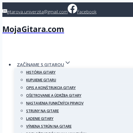
Skip
gitarova.univerzita@gmail.com
Facebook
to
content
MojaGitara.com
ZAČÍNAME S GITAROU
HISTÓRIA GITARY
KUPUJEME GITARU
OPIS A KONŠTRUKCIA GITARY
OŠETROVANIE A ÚDRŽBA GITARY
NASTAVENIA FUNKČNÝCH PRVKOV
STRUNY NA GITARE
LADENIE GITARY
VÝMENA STRÚN NA GITARE