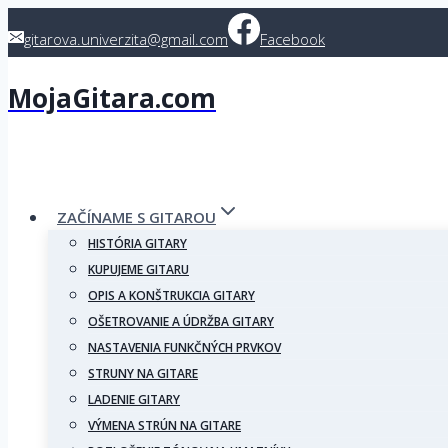
Skip
gitarova.univerzita@gmail.com
Facebook
to
content
MojaGitara.com
ZAČÍNAME S GITAROU
HISTÓRIA GITARY
KUPUJEME GITARU
OPIS A KONŠTRUKCIA GITARY
OŠETROVANIE A ÚDRŽBA GITARY
NASTAVENIA FUNKČNÝCH PRVKOV
STRUNY NA GITARE
LADENIE GITARY
VÝMENA STRÚN NA GITARE