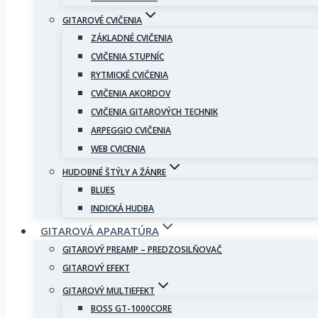
GITAROVÉ CVIČENIA
ZÁKLADNÉ CVIČENIA
CVIČENIA STUPNÍC
RYTMICKÉ CVIČENIA
CVIČENIA AKORDOV
CVIČENIA GITAROVÝCH TECHNIK
ARPEGGIO CVIČENIA
WEB CVICENIA
HUDOBNÉ ŠTÝLY A ŽÁNRE
BLUES
INDICKÁ HUDBA
GITAROVÁ APARATÚRA
GITAROVÝ PREAMP – PREDZOSILŇOVAČ
GITAROVÝ EFEKT
GITAROVÝ MULTIEFEKT
BOSS GT-1000CORE