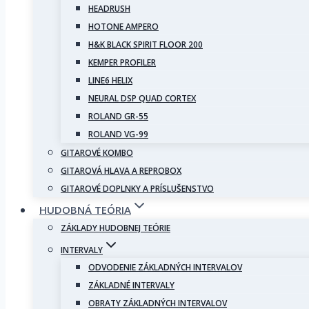
HEADRUSH
HOTONE AMPERO
H&K BLACK SPIRIT FLOOR 200
KEMPER PROFILER
LINE6 HELIX
NEURAL DSP QUAD CORTEX
ROLAND GR-55
ROLAND VG-99
GITAROVÉ KOMBO
GITAROVÁ HLAVA A REPROBOX
GITAROVÉ DOPLNKY A PRÍSLUŠENSTVO
HUDOBNÁ TEÓRIA
ZÁKLADY HUDOBNEJ TEÓRIE
INTERVALY
ODVODENIE ZÁKLADNÝCH INTERVALOV
ZÁKLADNÉ INTERVALY
OBRATY ZÁKLADNÝCH INTERVALOV