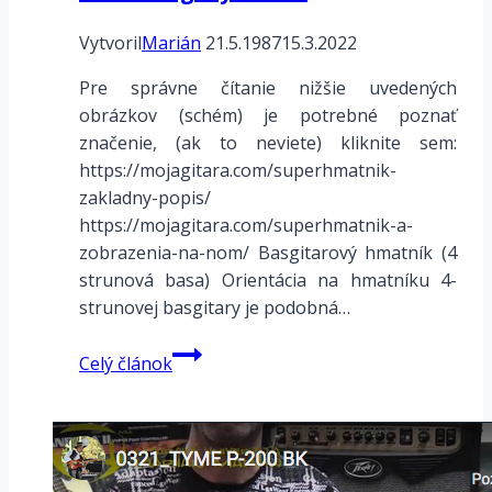
Vytvoril
Marián
21.5.1987
15.3.2022
Pre správne čítanie nižšie uvedených
obrázkov (schém) je potrebné poznať
značenie, (ak to neviete) kliknite sem:
https://mojagitara.com/superhmatnik-
zakladny-popis/
https://mojagitara.com/superhmatnik-a-
zobrazenia-na-nom/ Basgitarový hmatník (4
strunová basa) Orientácia na hmatníku 4-
strunovej basgitary je podobná…
Basové
Celý článok
figúry
–
Beat