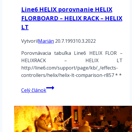
Line6 HELIX porovnanie HELIX
FLORBOARD – HELIX RACK – HELIX
LT
Vytvoril
Marián
20.7.1993
10.3.2022
Porovnávacia tabuľka Line6 HELIX FLOR –
HELIXRACK – HELIX LT
http://line6.com/support/page/kb/_/effects-
controllers/helix/helix-lt-comparison-r857 * *
Line6
Celý článok
HELIX
porovnanie
HELIX
FLORBOARD
–
HELIX