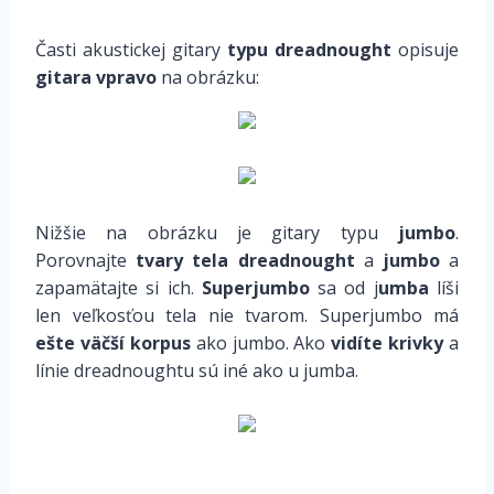
*
Časti akustickej gitary
typu dreadnought
opisuje
gitara vpravo
na obrázku:
*
*
Nižšie na obrázku je gitary typu
jumbo
.
Porovnajte
tvary tela dreadnought
a
jumbo
a
zapamätajte si ich.
Superjumbo
sa od j
umba
líši
len veľkosťou tela nie tvarom. Superjumbo má
ešte väčší korpus
ako jumbo. Ako
vidíte krivky
a
línie dreadnoughtu sú iné ako u jumba.
*
*