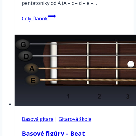
pentatoniky od A (A – c – d – e –…
Blues
Celý článok
–
backtrack
–
Blues
v
Ami
Basová gitara
|
Gitarová škola
Basové figúry – Beat