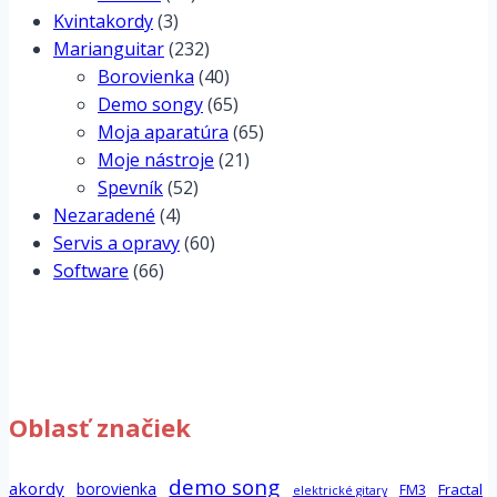
Kvintakordy
(3)
Marianguitar
(232)
Borovienka
(40)
Demo songy
(65)
Moja aparatúra
(65)
Moje nástroje
(21)
Spevník
(52)
Nezaradené
(4)
Servis a opravy
(60)
Software
(66)
Oblasť značiek
demo song
akordy
borovienka
Fractal
FM3
elektrické gitary