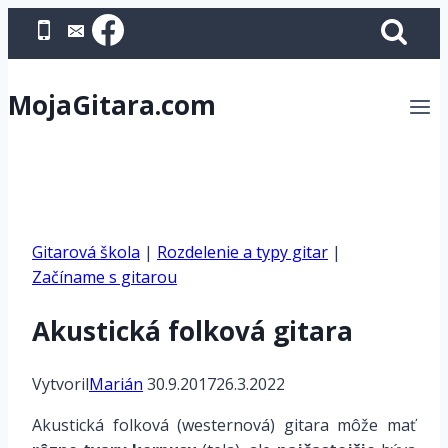
Skip
to
content
MojaGitara.com
Gitarová škola
|
Rozdelenie a typy gitar
|
Začíname s gitarou
Akustická folková gitara
Vytvoril
Marián
30.9.2017
26.3.2022
Akustická folková (westernová) gitara môže mať