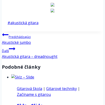
*
Post
#
akustická gitara
Tags:
Navigácia
Predchádzajúci
v
Akustické jumbo
článku
Ďalší
Akustická gitara – dreadnought
Podobné články
Gitarová škola
|
Gitarové techniky
|
Začíname s gitarou