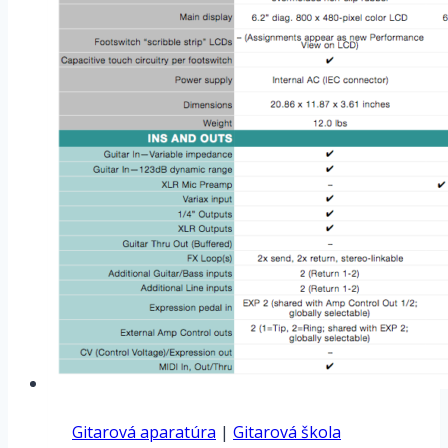
Gitarová aparatúra
|
Gitarová škola