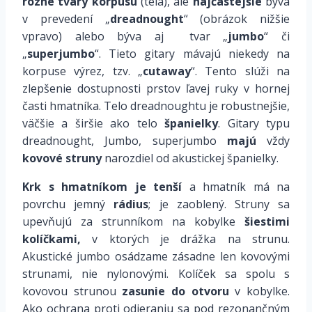
rôzne tvary korpusu
(tela), ale
najčastejšie
býva
v prevedení „
dreadnought
“ (obrázok nižšie
vpravo) alebo býva aj tvar „
jumbo
“ či
„
superjumbo
“. Tieto gitary mávajú niekedy na
korpuse výrez, tzv. „
cutaway
“. Tento slúži na
zlepšenie dostupnosti prstov ľavej ruky v hornej
časti hmatníka. Telo dreadnoughtu je
robustnejšie
,
väčšie a širšie ako telo
španielky
. Gitary typu
dreadnought, Jumbo, superjumbo
majú
vždy
kovové struny
narozdiel od akustickej španielky.
Krk s hmatníkom je tenší
a hmatník má na
povrchu jemný
rádius
; je zaoblený. Struny sa
upevňujú za strunníkom na kobylke
šiestimi
kolíčkami
,
v ktorých je drážka na strunu.
Akustické jumbo osádzame zásadne len
kovovými
strunami
, nie nylonovými. Kolíček sa spolu s
kovovou strunou
zasunie do otvoru
v kobylke.
Ako ochrana proti odieraniu sa pod rezonančným