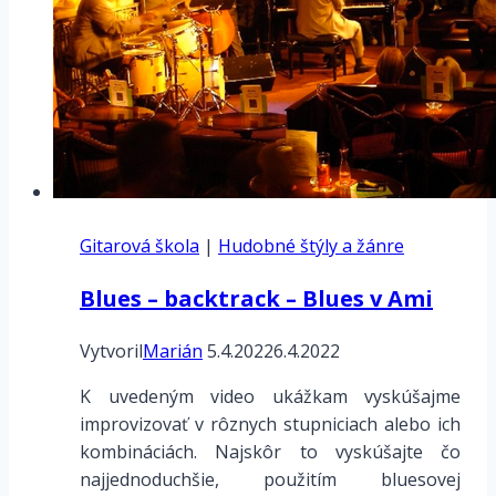
RACK
–
HELIX
LT
Gitarová škola
|
Hudobné štýly a žánre
Blues – backtrack – Blues v Ami
Vytvoril
Marián
5.4.2022
6.4.2022
K uvedeným video ukážkam vyskúšajme
improvizovať v rôznych stupniciach alebo ich
kombináciách. Najskôr to vyskúšajte čo
najjednoduchšie, použitím bluesovej