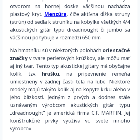
otvorom na hornej doske väčšinou nachádza
plastový kryt.
Menzúra
, čiže aktívna dĺžka struny
(strún) od sedla k struníku na kobylke všetkých 4/4
akustických gitár typu dreadnought či jumbo sa
väčšinou pohybuje v rozmedzí 650 mm.
Na hmatníku sú v niektorých polohách
orientačné
značky
v tvare
perleťových krúžkov
, ale môžu mať
aj iný tvar. Tento typ akustickej gitary má obyčajne
kolík, tzv.
hrušku
, na pripevnenie remeňa
umiestnený v zadnej časti tela na lube. Niektoré
modely majú takýto kolík aj na kopyte krku alebo v
jeho blízkosti. Jedným z prvých a dodnes stále
uznávaným výrobcom akustických gitár typu
„dreadnought“ je americká firma C.F. MARTIN. Jej
konštrukčné prvky využíva vo svete mnoho
výrobcov.