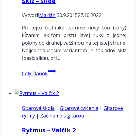
Sklz – Slide
Vytvoril
Marián
30.9.2015
27.10.2022
Pri tejto technike tvoríme nový tón (tóny)
kĺzaním, sklzom prstu ľavej ruky z jednej
polohy do druhej, väčšinou na tej istej strune.
Najjednoduchším variantom je základný sklz
(basic slide), pri…
Sklz
Celý článok
–
Slide
Gitarová škola
|
Gitarové cvičenia
|
Gitarové
rytmy
|
Začíname s gitarou
Rytmus – Valčík 2