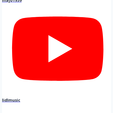
majo1959
lidlmusic