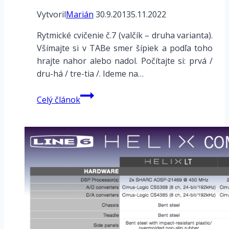
Vytvoril
Marián
30.9.2013
5.11.2022
Rytmické cvičenie č.7 (valčík – druha varianta).
Všímajte si v TABe smer šípiek a podľa toho
hrajte nahor alebo nadol. Počítajte si: prvá /
dru-há / tre-tia /. Ideme na…
Rytmus
Celý článok
–
Valčík
2