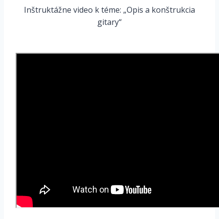
Inštruktážne video k téme: „Opis a konštrukcia
gitary“
*
*
*