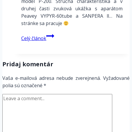
model P-200. Stručná charakteristika a v
druhej časti zvuková ukážka s aparátom
Peavey VYPYR-60tube a SANPERA ll… Na
stránke sa pracuje
Elektrické
Celý článok
gitary
–
TIME
Pridaj komentár
Vaša e-mailová adresa nebude zverejnená.
Vyžadované
polia sú označené
*