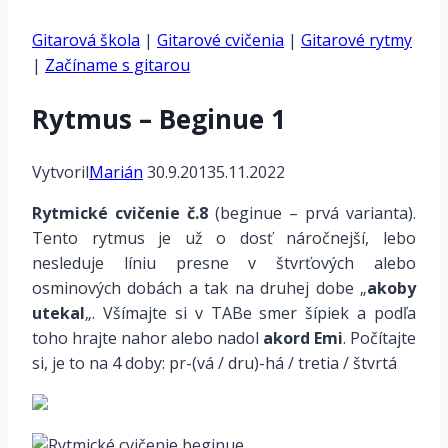
Gitarová škola
|
Gitarové cvičenia
|
Gitarové rytmy
|
Začíname s gitarou
Rytmus – Beginue 1
Vytvoril
Marián
30.9.2013
5.11.2022
Rytmické cvičenie č.8
(
beginue – prvá varianta
).
Tento rytmus je už o dosť náročnejší, lebo
nesleduje líniu presne v štvrťových alebo
osminových dobách a tak
na druhej dobe
„
akoby
utekal
„. Všímajte si v TABe smer šípiek a podľa
toho hrajte nahor alebo nadol
akord Emi
. Počítajte
si, je to na 4 doby: pr-(vá / dru)-há / tretia / štvrtá