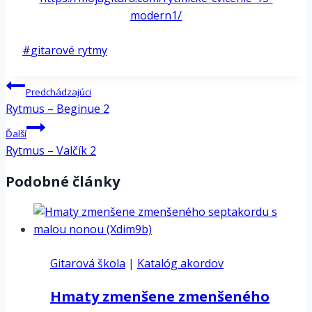
modern1/
*
Post
#
gitarové rytmy
Tags:
Navigácia
Predchádzajúci
v
Rytmus – Beginue 2
článku
Ďalší
Rytmus – Valčík 2
Podobné články
Gitarová škola
|
Katalóg akordov
Hmaty zmenšene zmenšeného