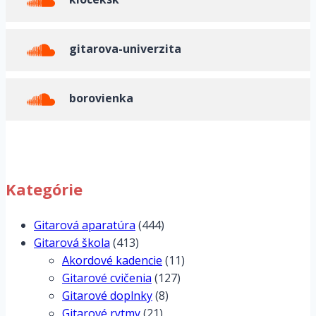
gitarova-univerzita
borovienka
Kategórie
Gitarová aparatúra
(444)
Gitarová škola
(413)
Akordové kadencie
(11)
Gitarové cvičenia
(127)
Gitarové doplnky
(8)
Gitarové rytmy
(21)