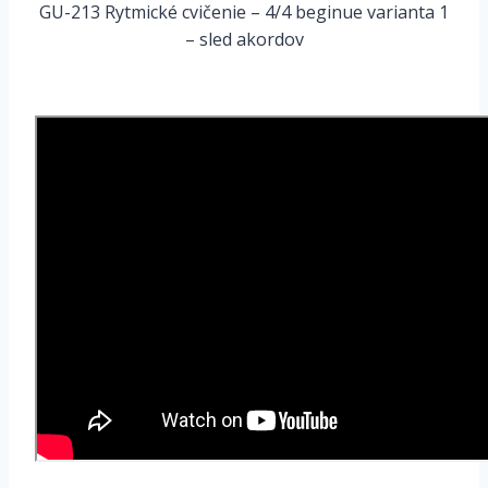
GU-213 Rytmické cvičenie – 4/4 beginue varianta 1
– sled akordov
*