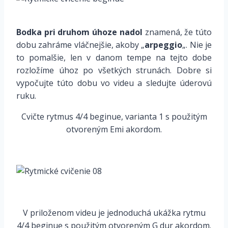
Bodka pri druhom úhoze
nadol
znamená, že túto
dobu
zahráme vláčnejšie
, akoby „
arpeggio
„.
Nie je
to pomalšie
, len v danom tempe na tejto dobe
rozložíme úhoz po všetkých strunách. Dobre si
vypočujte túto dobu vo videu a sledujte úderovú
ruku.
Cvičte rytmus 4/4 beginue, varianta 1 s použitým
otvoreným Emi akordom.
V priloženom videu je jednoduchá ukážka rytmu
4/4 beginue s použitým otvoreným G dur akordom.