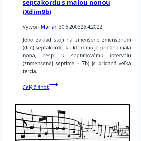
septakordu s malou nonou
(Xdim9b)
Vytvoril
Marián
30.6.2003
26.4.2022
Jeho základ stojí na zmenšene zmenšenom
(dim) septakorde, ku ktorému je pridaná malá
nona, resp. k septimovému intervalu
(znmenšenej septime = 7b) je pridaná veľká
tercia.
Hmaty
Celý článok
zmenšene
zmenšeného
septakordu
s
malou
nonou
(Xdim9b)