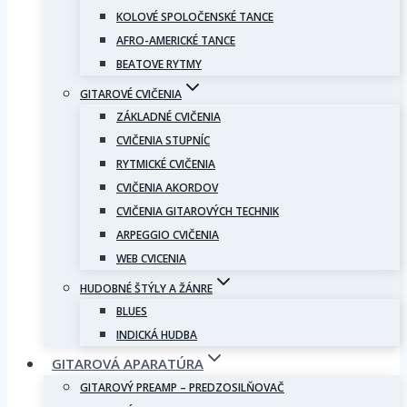
KOLOVÉ SPOLOČENSKÉ TANCE
AFRO-AMERICKÉ TANCE
BEATOVE RYTMY
GITAROVÉ CVIČENIA
ZÁKLADNÉ CVIČENIA
CVIČENIA STUPNÍC
RYTMICKÉ CVIČENIA
CVIČENIA AKORDOV
CVIČENIA GITAROVÝCH TECHNIK
ARPEGGIO CVIČENIA
WEB CVICENIA
HUDOBNÉ ŠTÝLY A ŽÁNRE
BLUES
INDICKÁ HUDBA
GITAROVÁ APARATÚRA
GITAROVÝ PREAMP – PREDZOSILŇOVAČ