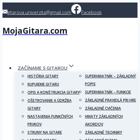
Skip
gitarova.univerzita@gmail.com
Facebook
to
content
MojaGitara.com
ZAČÍNAME S GITAROU
HISTÓRIA GITARY
SUPERHMATNÍK – ZÁKLADNÝ
POPIS
KUPUJEME GITARU
SUPERHMATNÍK – FUNKCIE
OPIS A KONŠTRUKCIA GITARY
ZÁKLADNÉ PRAVIDLÁ PRI HRE
OŠETROVANIE A ÚDRŽBA
GITARY
ZÁKLADNÉ CVIČENIA
NASTAVENIA FUNKČNÝCH
HMATY ZÁKLADNÝCH
PRVKOV
AKORDOV
STRUNY NA GITARE
ZÁKLADNÉ TECHNIKY