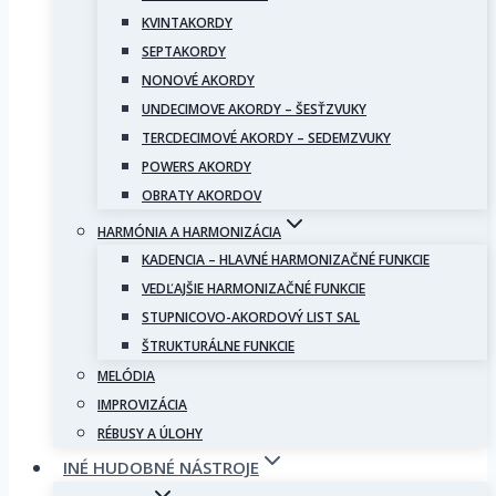
KVINTAKORDY
SEPTAKORDY
NONOVÉ AKORDY
UNDECIMOVE AKORDY – ŠESŤZVUKY
TERCDECIMOVÉ AKORDY – SEDEMZVUKY
POWERS AKORDY
OBRATY AKORDOV
HARMÓNIA A HARMONIZÁCIA
KADENCIA – HLAVNÉ HARMONIZAČNÉ FUNKCIE
VEDĽAJŠIE HARMONIZAČNÉ FUNKCIE
STUPNICOVO-AKORDOVÝ LIST SAL
ŠTRUKTURÁLNE FUNKCIE
MELÓDIA
IMPROVIZÁCIA
RÉBUSY A ÚLOHY
INÉ HUDOBNÉ NÁSTROJE