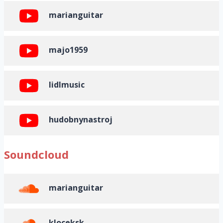
marianguitar
majo1959
lidlmusic
hudobnynastroj
Soundcloud
marianguitar
kloceksk