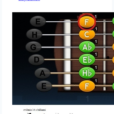
gitary
–
Schecter