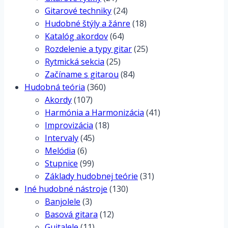
Gitarové techniky
(24)
Hudobné štýly a žánre
(18)
Katalóg akordov
(64)
Rozdelenie a typy gitar
(25)
Rytmická sekcia
(25)
Začíname s gitarou
(84)
Hudobná teória
(360)
Akordy
(107)
Harmónia a Harmonizácia
(41)
Improvizácia
(18)
Intervaly
(45)
Melódia
(6)
Stupnice
(99)
Základy hudobnej teórie
(31)
Iné hudobné nástroje
(130)
Banjolele
(3)
Basová gitara
(12)
Guitalele
(11)