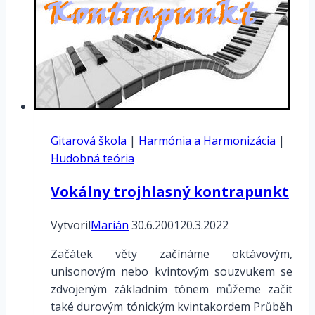
Gitarová škola
|
Harmónia a Harmonizácia
|
Hudobná teória
Vokálny trojhlasný kontrapunkt
Vytvoril
Marián
30.6.2001
20.3.2022
Začátek věty začínáme oktávovým,
unisonovým nebo kvintovým souzvukem se
zdvojeným základním tónem můžeme začít
také durovým tónickým kvintakordem Průběh