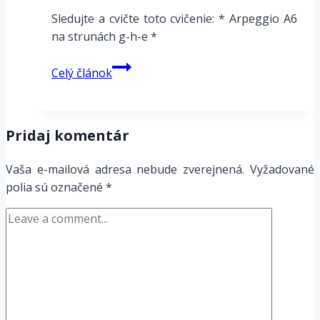
Sledujte a cvičte toto cvičenie: * Arpeggio A6
na strunách g-h-e *
Arpeggio
Celý článok
A6
na
strunách
Pridaj komentár
g-
h-
Vaša e-mailová adresa nebude zverejnená.
Vyžadované
e1
polia sú označené
*