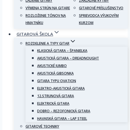
LADENIE GITARY
ZÁKLADNÉ RYTMY
VÝMENA STRÚN NA GITARE
GITAROVÉ PRÍSLUŠENSTVO
ROZLOŽENIE TÓNOV NA
SPRIEVODCA VÝUKOVÝM
HMATNÍKU
KURZOM
GITAROVÁ ŠKOLA
ROZDELENIE A TYPY GITAR
KLASICKÁ GITARA – ŠPANIELKA
AKUSTICKÁ GITARA – DREADNOUGHT
AKUSTICKÉ JUMBO
AKUSTICKÁ GIBSONKA
GITARA TYPU OVATION
ELEKTRO-AKUSTICKÁ GITARA
12.STRUNOVÁ GITARA
ELEKTRICKÁ GITARA
DOBRO – REZOFONICKÁ GITARA
HAVAJSKÁ GITARA – LAP STEEL
GITAROVÉ TECHNIKY