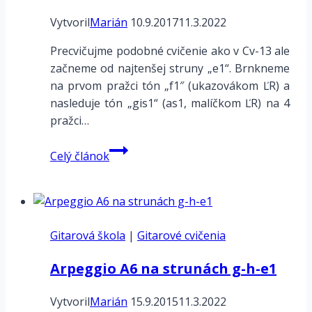
Vytvoril
Marián
10.9.2017
11.3.2022
Precvičujme podobné cvičenie ako v Cv-13 ale
začneme od najtenšej struny „e1“. Brnkneme
na prvom pražci tón „f1″ (ukazovákom ĽR) a
nasleduje tón „gis1“ (as1, malíčkom ĽR) na 4
pražci…
Základné
Celý článok
cvičenie
ľavej
ruky
ĽR-
Gitarová škola
14
|
Gitarové cvičenia
Arpeggio A6 na strunách g-h-e1
Vytvoril
Marián
15.9.2015
11.3.2022