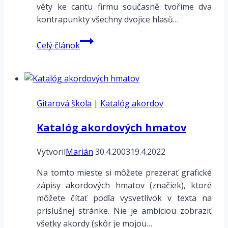
věty ke cantu firmu současně tvoříme dva
kontrapunkty všechny dvojice hlasů…
Vokálny
Celý článok
trojhlasný
kontrapunkt
Gitarová škola
|
Katalóg akordov
Katalóg akordových hmatov
Vytvoril
Marián
30.4.2003
19.4.2022
Na tomto mieste si môžete prezerať grafické
zápisy akordových hmatov (značiek), ktoré
môžete čítať podľa vysvetlívok v texta na
príslušnej stránke. Nie je ambíciou zobraziť
všetky akordy (skôr je mojou…