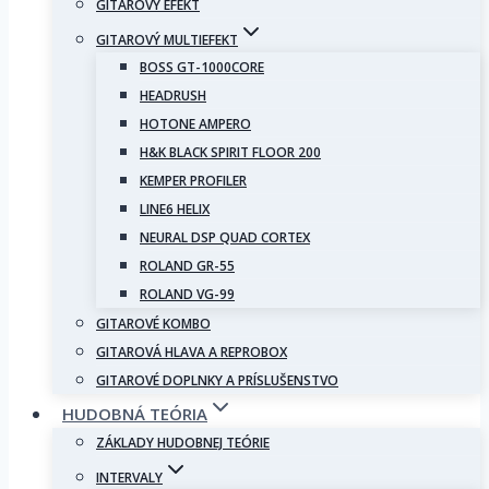
GITAROVÝ EFEKT
GITAROVÝ MULTIEFEKT
BOSS GT-1000CORE
HEADRUSH
HOTONE AMPERO
H&K BLACK SPIRIT FLOOR 200
KEMPER PROFILER
LINE6 HELIX
NEURAL DSP QUAD CORTEX
ROLAND GR-55
ROLAND VG-99
GITAROVÉ KOMBO
GITAROVÁ HLAVA A REPROBOX
GITAROVÉ DOPLNKY A PRÍSLUŠENSTVO
HUDOBNÁ TEÓRIA
ZÁKLADY HUDOBNEJ TEÓRIE
INTERVALY