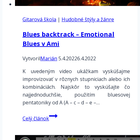
Gitarová škola
|
Hudobné štýly a žánre
Blues backtrack – Emotional
Blues v Ami
Vytvoril
Marián
5.4.2022
6.4.2022
K uvedeným video ukážkam vyskúšajme
improvizovať v rôznych stupniciach alebo ich
kombináciách. Najskôr to vyskúšajte čo
najjednoduchšie, použitím bluesovej
pentatoniky od A (A – c – d – e –…
Blues
Celý článok
backtrack
–
Emotional