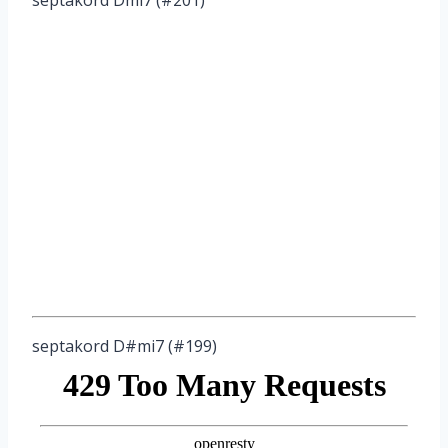
septakord Dmi7 (#201)
septakord D#mi7 (#199)