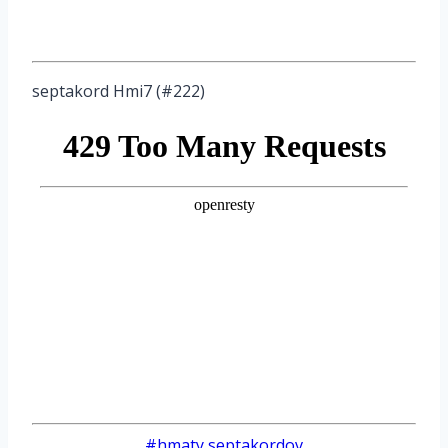
septakord Hmi7 (#222)
Post
#
hmaty septakordov