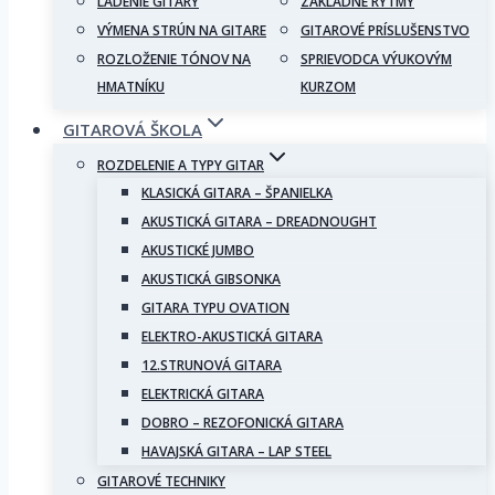
LADENIE GITARY
ZÁKLADNÉ RYTMY
VÝMENA STRÚN NA GITARE
GITAROVÉ PRÍSLUŠENSTVO
ROZLOŽENIE TÓNOV NA
SPRIEVODCA VÝUKOVÝM
HMATNÍKU
KURZOM
GITAROVÁ ŠKOLA
ROZDELENIE A TYPY GITAR
KLASICKÁ GITARA – ŠPANIELKA
AKUSTICKÁ GITARA – DREADNOUGHT
AKUSTICKÉ JUMBO
AKUSTICKÁ GIBSONKA
GITARA TYPU OVATION
ELEKTRO-AKUSTICKÁ GITARA
12.STRUNOVÁ GITARA
ELEKTRICKÁ GITARA
DOBRO – REZOFONICKÁ GITARA
HAVAJSKÁ GITARA – LAP STEEL
GITAROVÉ TECHNIKY