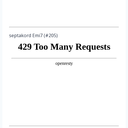
septakord Emi7 (#205)