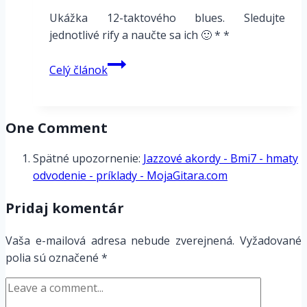
Ukážka 12-taktového blues. Sledujte
jednotlivé rify a naučte sa ich 🙂 * *
Blues
Celý článok
–
3.
ukážka
One Comment
Spätné upozornenie:
Jazzové akordy - Bmi7 - hmaty
odvodenie - príklady - MojaGitara.com
Pridaj komentár
Vaša e-mailová adresa nebude zverejnená.
Vyžadované
polia sú označené
*