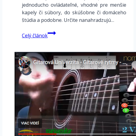
jednoducho ovládateľné, vhodné pre menšie
kapely či súbory, do skúšobne či domáceho
štúdia a podobne. Určite nanahradzujú…
Malý
Celý článok
prenosný
P.A.
systém