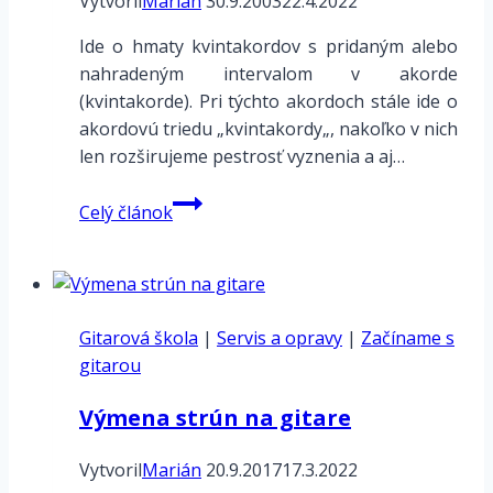
Vytvoril
Marián
30.9.2003
22.4.2022
Ide o hmaty kvintakordov s pridaným alebo
nahradeným intervalom v akorde
(kvintakorde). Pri týchto akordoch stále ide o
akordovú triedu „kvintakordy„, nakoľko v nich
len rozširujeme pestrosť vyznenia a aj…
Hmaty
Celý článok
obohatených
kvintakordov
typu
X6
Gitarová škola
|
Servis a opravy
|
Začíname s
gitarou
Výmena strún na gitare
Vytvoril
Marián
20.9.2017
17.3.2022