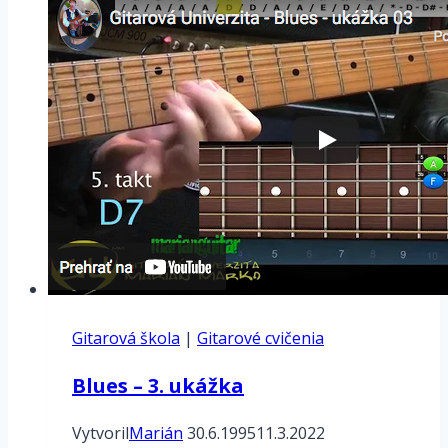
Blues
v
Ami
Gitarová škola
|
Gitarové cvičenia
Blues – 3. ukážka
Vytvoril
Marián
30.6.1995
11.3.2022