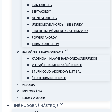
KVINTAKORDY
SEPTAKORDY
NONOVÉ AKORDY
UNDECIMOVE AKORDY – ŠESŤZVUKY
TERCDECIMOVÉ AKORDY – SEDEMZVUKY
POWERS AKORDY
OBRATY AKORDOV
HARMÓNIA A HARMONIZÁCIA
KADENCIA – HLAVNÉ HARMONIZAČNÉ FUNKCIE
VEDĽAJŠIE HARMONIZAČNÉ FUNKCIE
STUPNICOVO-AKORDOVÝ LIST SAL
ŠTRUKTURÁLNE FUNKCIE
MELÓDIA
IMPROVIZÁCIA
RÉBUSY A ÚLOHY
INÉ HUDOBNÉ NÁSTROJE