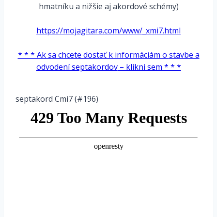
hmatníku a nižšie aj akordové schémy)
*
https://mojagitara.com/www/_xmi7.html
*
* * * Ak sa chcete dostať k informáciám o
stavbe a
odvodení septakordov
– klikni sem * * *
*
septakord Cmi7 (#196)