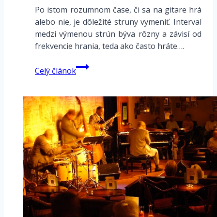
Po istom rozumnom čase, či sa na gitare hrá
alebo nie, je dôležité struny vymeniť. Interval
medzi výmenou strún býva rôzny a závisí od
frekvencie hrania, teda ako často hráte….
Výmena
Celý článok
strún
na
gitare