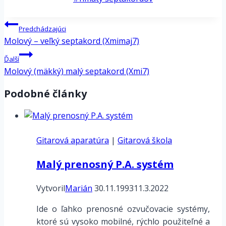
Tags:
Navigácia
Predchádzajúci
v
Molový – veľký septakord (Xmimaj7)
článku
Ďalší
Molový (mäkký) malý septakord (Xmi7)
Podobné články
Gitarová aparatúra
|
Gitarová škola
Malý prenosný P.A. systém
Vytvoril
Marián
30.11.1993
11.3.2022
Ide o ľahko prenosné ozvučovacie systémy,
ktoré sú vysoko mobilné, rýchlo použiteľné a