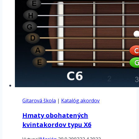
Gitarová škola
|
Katalóg akordov
Hmaty obohatených
kvintakordov typu X6