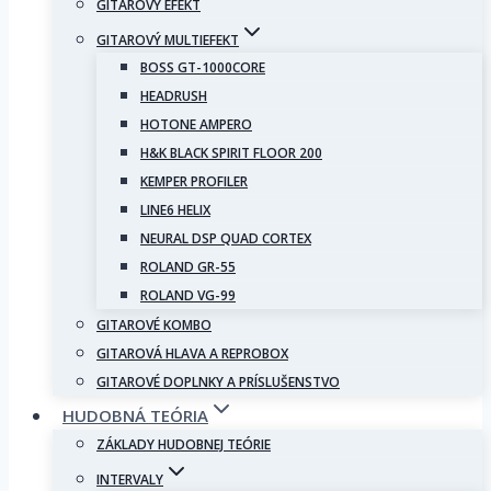
GITAROVÝ EFEKT
GITAROVÝ MULTIEFEKT
BOSS GT-1000CORE
HEADRUSH
HOTONE AMPERO
H&K BLACK SPIRIT FLOOR 200
KEMPER PROFILER
LINE6 HELIX
NEURAL DSP QUAD CORTEX
ROLAND GR-55
ROLAND VG-99
GITAROVÉ KOMBO
GITAROVÁ HLAVA A REPROBOX
GITAROVÉ DOPLNKY A PRÍSLUŠENSTVO
HUDOBNÁ TEÓRIA
ZÁKLADY HUDOBNEJ TEÓRIE
INTERVALY