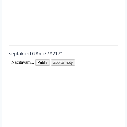
septakord G#mi7 /#217″