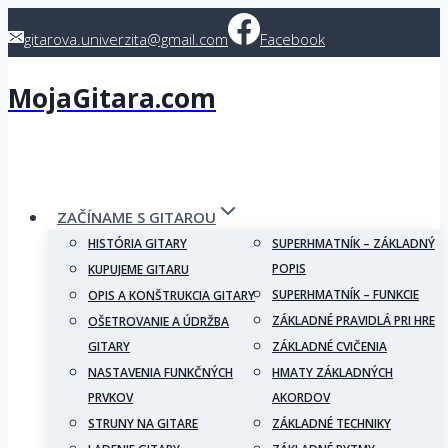
Skip
gitarova.univerzita@gmail.com
Facebook
to
content
MojaGitara.com
ZAČÍNAME S GITAROU
HISTÓRIA GITARY
SUPERHMATNÍK – ZÁKLADNÝ
POPIS
KUPUJEME GITARU
SUPERHMATNÍK – FUNKCIE
OPIS A KONŠTRUKCIA GITARY
ZÁKLADNÉ PRAVIDLÁ PRI HRE
OŠETROVANIE A ÚDRŽBA
GITARY
ZÁKLADNÉ CVIČENIA
NASTAVENIA FUNKČNÝCH
HMATY ZÁKLADNÝCH
PRVKOV
AKORDOV
STRUNY NA GITARE
ZÁKLADNÉ TECHNIKY