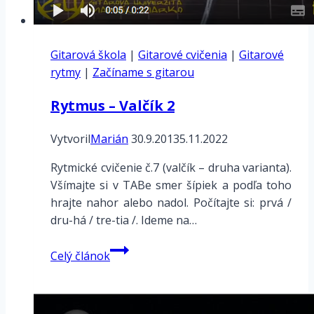
Gitarová škola
|
Gitarové cvičenia
|
Gitarové
rytmy
|
Začíname s gitarou
Rytmus – Valčík 2
Vytvoril
Marián
30.9.2013
5.11.2022
Rytmické cvičenie č.7 (valčík – druha varianta).
Všímajte si v TABe smer šípiek a podľa toho
hrajte nahor alebo nadol. Počítajte si: prvá /
dru-há / tre-tia /. Ideme na…
Rytmus
Celý článok
–
Valčík
2