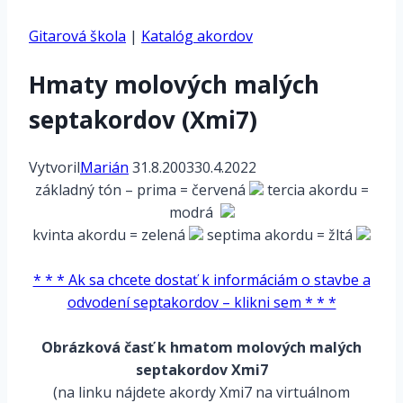
Gitarová škola
|
Katalóg akordov
Hmaty molových malých
septakordov (Xmi7)
Vytvoril
Marián
31.8.2003
30.4.2022
základný tón – prima
= červená
tercia akordu
=
modrá
kvinta akordu
= zelená
septima akordu
= žltá
*
* * * Ak sa chcete dostať k informáciám o
stavbe a
odvodení septakordov
– klikni sem * * *
*
Obrázková časť k hmatom molových malých
septakordov Xmi7
(na linku nájdete akordy Xmi7 na virtuálnom