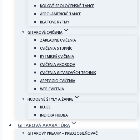
KOLOVÉ SPOLOČENSKÉ TANCE
AFRO-AMERICKÉ TANCE
BEATOVE RYTMY
GITAROVÉ CVIČENIA
ZÁKLADNÉ CVIČENIA
CVIČENIA STUPNÍC
RYTMICKÉ CVIČENIA
CVIČENIA AKORDOV
CVIČENIA GITAROVÝCH TECHNIK
ARPEGGIO CVIČENIA
WEB CVICENIA
HUDOBNÉ ŠTÝLY A ŽÁNRE
BLUES
INDICKÁ HUDBA
GITAROVÁ APARATÚRA
GITAROVÝ PREAMP – PREDZOSILŇOVAČ