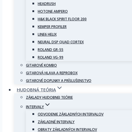
HEADRUSH
HOTONE AMPERO
H&K BLACK SPIRIT FLOOR 200
KEMPER PROFILER
LINE6 HELIX
NEURAL DSP QUAD CORTEX
ROLAND GR-55
ROLAND VG-99
GITAROVÉ KOMBO
GITAROVÁ HLAVA A REPROBOX
GITAROVÉ DOPLNKY A PRÍSLUŠENSTVO
HUDOBNÁ TEÓRIA
ZÁKLADY HUDOBNEJ TEÓRIE
INTERVALY
ODVODENIE ZÁKLADNÝCH INTERVALOV
ZÁKLADNÉ INTERVALY
OBRATY ZÁKLADNÝCH INTERVALOV