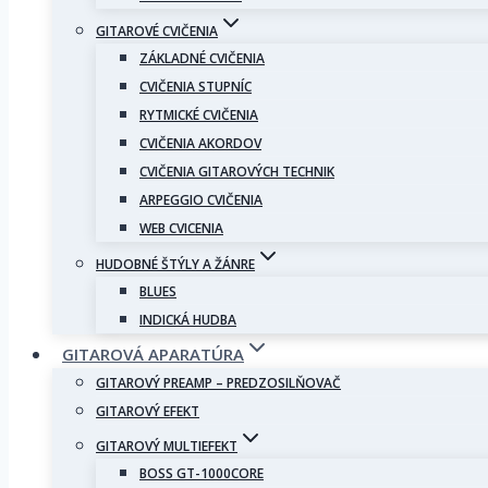
GITAROVÉ CVIČENIA
ZÁKLADNÉ CVIČENIA
CVIČENIA STUPNÍC
RYTMICKÉ CVIČENIA
CVIČENIA AKORDOV
CVIČENIA GITAROVÝCH TECHNIK
ARPEGGIO CVIČENIA
WEB CVICENIA
HUDOBNÉ ŠTÝLY A ŽÁNRE
BLUES
INDICKÁ HUDBA
GITAROVÁ APARATÚRA
GITAROVÝ PREAMP – PREDZOSILŇOVAČ
GITAROVÝ EFEKT
GITAROVÝ MULTIEFEKT
BOSS GT-1000CORE