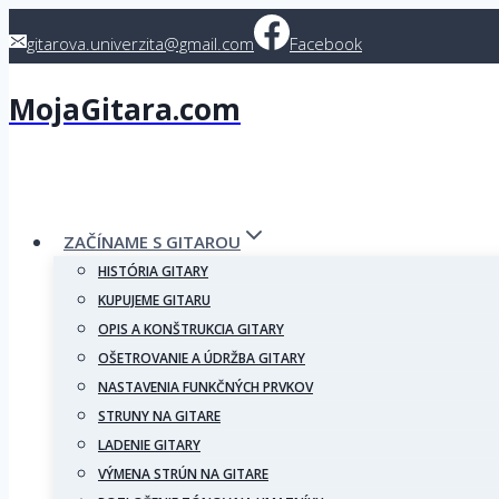
Skip
gitarova.univerzita@gmail.com
Facebook
to
content
MojaGitara.com
ZAČÍNAME S GITAROU
HISTÓRIA GITARY
KUPUJEME GITARU
OPIS A KONŠTRUKCIA GITARY
OŠETROVANIE A ÚDRŽBA GITARY
NASTAVENIA FUNKČNÝCH PRVKOV
STRUNY NA GITARE
LADENIE GITARY
VÝMENA STRÚN NA GITARE