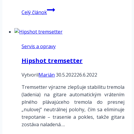
Fender
Celý článok
Stratocaster
–
anatónia
gitary
Servis a opravy
Hipshot tremsetter
Vytvoril
Marián
30.5.2022
26.6.2022
Tremsetter výrazne zlepšuje stabilitu tremola
(ladenia) na gitare automatickým vrátením
plného plávajúceho tremola do presnej
„nulovej“ neutrálnej polohy, čím sa eliminuje
trepotanie – trasenie a pokles, takže gitara
zostáva naladená….