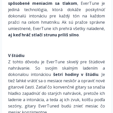
spôsobené meniacim sa tlakom
, EverTune je
jediná technológia, ktorá dokáže poskytnúť
dokonalú intonáciu pre každý tón na každom
pražci na celom hmatníku. Ak sú pražce správne
umiestnené, EverTune ich prehrá všetky naladené,
aj keď hráč stlačí strunu príliš silno
.
V štúdiu
Z tohto dôvodu je EverTune skvelý pre štúdiové
nahrávanie. So svojím skalným ladením a
dokonalou intonáciou
šetrí hodiny v štúdiu
. Je
tiež ľahké vrátiť sa o mesiace neskôr a opraviť nové
gitarové časti. Zatiaľ čo konvenčné gitary sa snažia
hladko zapadnúť do starých nahrávok, pretože ich
ladenie a intonácia, a teda aj ich zvuk, kolíšu podľa
sezóny, gitary EverTuned budú znieť mesiac čo
mesiac konzistentne.