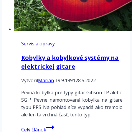
Servis a opravy
Kobylky a kobylkové systémy na
elektrickej gitare
Vytvoril
Marián
19.9.1991
28.5.2022
Pevná kobylka pre typy gitar Gibson LP alebo
SG * Pevne namontovaná kobylka na gitare
typu PRS Na pohľad síce vypadá ako tremolo
ale len tá vrchná časť, tento typ…
Kobylky
Celý článok