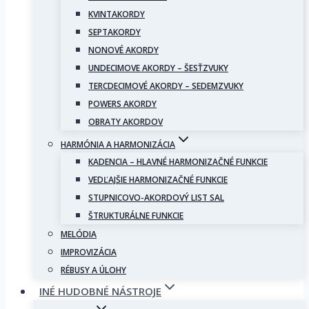
KVINTAKORDY
SEPTAKORDY
NONOVÉ AKORDY
UNDECIMOVE AKORDY – ŠESŤZVUKY
TERCDECIMOVÉ AKORDY – SEDEMZVUKY
POWERS AKORDY
OBRATY AKORDOV
HARMÓNIA A HARMONIZÁCIA
KADENCIA – HLAVNÉ HARMONIZAČNÉ FUNKCIE
VEDĽAJŠIE HARMONIZAČNÉ FUNKCIE
STUPNICOVO-AKORDOVÝ LIST SAL
ŠTRUKTURÁLNE FUNKCIE
MELÓDIA
IMPROVIZÁCIA
RÉBUSY A ÚLOHY
INÉ HUDOBNÉ NÁSTROJE