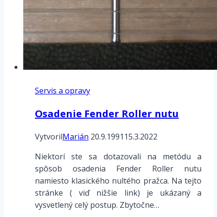
Servis a opravy
Osadenie Fender Roller nutu
Vytvoril
Marián
20.9.1991
15.3.2022
Niektorí ste sa dotazovali na metódu a
spôsob osadenia Fender Roller nutu
namiesto klasického nultého pražca. Na tejto
stránke ( viď nižšie link) je ukázaný a
vysvetlený celý postup. Zbytočne…