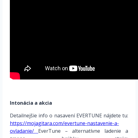
Intonácia a akcia
Detailnejšie info o nasavení EVERTUNE nájdete tu:
https://mojagitara.com/evertune-nastavenie-a-
ovladanie/
EverTune – alternatívne ladenie a