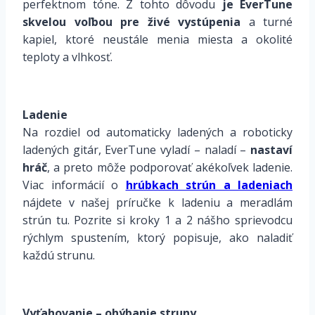
perfektnom tóne. Z tohto dôvodu
je EverTune
skvelou voľbou pre živé vystúpenia
a turné
kapiel, ktoré neustále menia miesta a okolité
teploty a vlhkosť.
Ladenie
Na rozdiel od automaticky ladených a roboticky
ladených gitár, EverTune vyladí – naladí –
nastaví
hráč
, a preto môže podporovať akékoľvek ladenie.
Viac informácií o
hrúbkach strún a ladeniach
nájdete v našej príručke k ladeniu a meradlám
strún tu. Pozrite si kroky 1 a 2 nášho sprievodcu
rýchlym spustením, ktorý popisuje, ako naladiť
každú strunu.
Vyťahovanie – ohýbanie struny