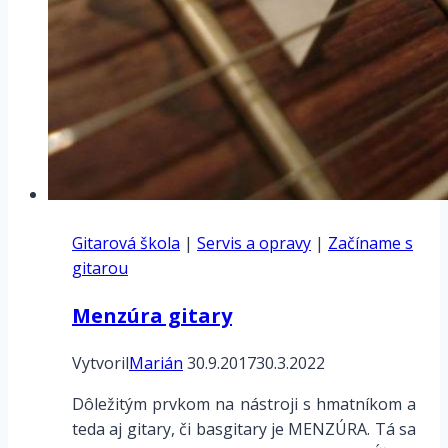
Gitarová škola
|
Servis a opravy
|
Začíname s
gitarou
Menzúra gitary
Vytvoril
Marián
30.9.2017
30.3.2022
Dôležitým prvkom na nástroji s hmatníkom a
teda aj gitary, či basgitary je MENZÚRA. Tá sa