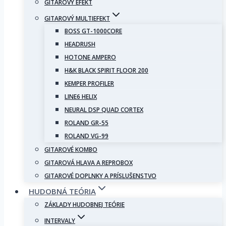
GITAROVÝ EFEKT
GITAROVÝ MULTIEFEKT
BOSS GT-1000CORE
HEADRUSH
HOTONE AMPERO
H&K BLACK SPIRIT FLOOR 200
KEMPER PROFILER
LINE6 HELIX
NEURAL DSP QUAD CORTEX
ROLAND GR-55
ROLAND VG-99
GITAROVÉ KOMBO
GITAROVÁ HLAVA A REPROBOX
GITAROVÉ DOPLNKY A PRÍSLUŠENSTVO
HUDOBNÁ TEÓRIA
ZÁKLADY HUDOBNEJ TEÓRIE
INTERVALY