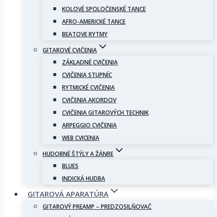
KOLOVÉ SPOLOČENSKÉ TANCE
AFRO-AMERICKÉ TANCE
BEATOVE RYTMY
GITAROVÉ CVIČENIA
ZÁKLADNÉ CVIČENIA
CVIČENIA STUPNÍC
RYTMICKÉ CVIČENIA
CVIČENIA AKORDOV
CVIČENIA GITAROVÝCH TECHNIK
ARPEGGIO CVIČENIA
WEB CVICENIA
HUDOBNÉ ŠTÝLY A ŽÁNRE
BLUES
INDICKÁ HUDBA
GITAROVÁ APARATÚRA
GITAROVÝ PREAMP – PREDZOSILŇOVAČ