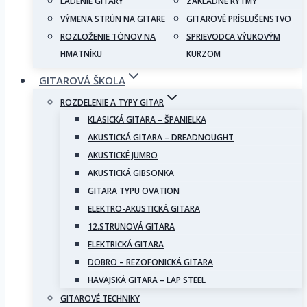
LADENIE GITARY
ZÁKLADNÉ RYTMY
VÝMENA STRÚN NA GITARE
GITAROVÉ PRÍSLUŠENSTVO
ROZLOŽENIE TÓNOV NA
SPRIEVODCA VÝUKOVÝM
HMATNÍKU
KURZOM
GITAROVÁ ŠKOLA
ROZDELENIE A TYPY GITAR
KLASICKÁ GITARA – ŠPANIELKA
AKUSTICKÁ GITARA – DREADNOUGHT
AKUSTICKÉ JUMBO
AKUSTICKÁ GIBSONKA
GITARA TYPU OVATION
ELEKTRO-AKUSTICKÁ GITARA
12.STRUNOVÁ GITARA
ELEKTRICKÁ GITARA
DOBRO – REZOFONICKÁ GITARA
HAVAJSKÁ GITARA – LAP STEEL
GITAROVÉ TECHNIKY