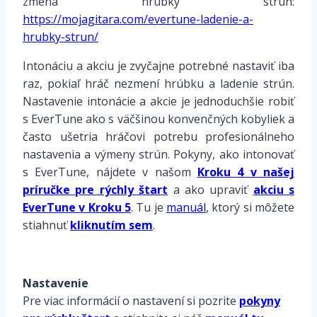
zmena hrúbky strún:
https://mojagitara.com/evertune-ladenie-a-
hrubky-strun/
Intonáciu a akciu je zvyčajne potrebné nastaviť iba
raz, pokiaľ hráč nezmení hrúbku a ladenie strún.
Nastavenie intonácie a akcie je jednoduchšie robiť
s EverTune ako s väčšinou konvenčných kobyliek a
často ušetria hráčovi potrebu profesionálneho
nastavenia a výmeny strún. Pokyny, ako intonovať
s EverTune, nájdete v našom
Kroku 4 v našej
príručke pre rýchly štart
a ako upraviť
akciu s
EverTune v Kroku 5
. Tu je
manuál
, ktorý si môžete
stiahnuť
kliknutím sem
.
Nastavenie
Pre viac informácií o nastavení si pozrite
pokyny