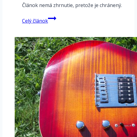
Článok nemá zhrnutie, pretože je chránený.
Chránené
Celý článok
heslom:
Zapojenie
elektrických
káblov
AC
a
DC
prúd