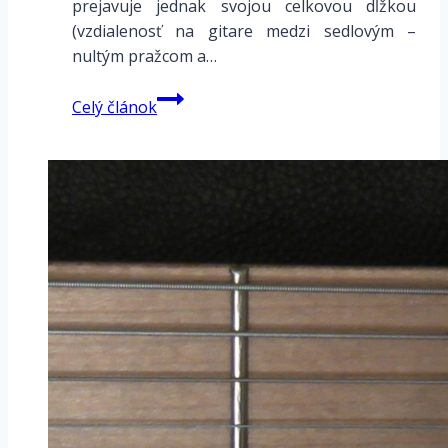
prejavuje jednak svojou celkovou dĺžkou
(vzdialenosť na gitare medzi sedlovým –
nultým pražcom a…
Menzúra
Celý článok
gitary