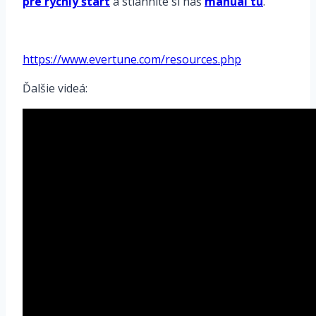
pre rýchly štart
a stiahnite si náš
manuál tu
.
https://www.evertune.com/resources.php
Ďalšie videá: