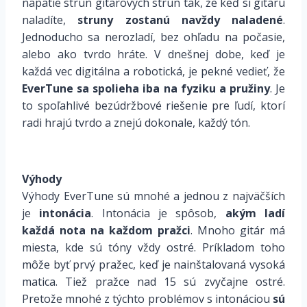
napätie strún gitarových strún tak, že keď si gitaru
naladíte,
struny zostanú navždy naladené
.
Jednoducho sa nerozladí, bez ohľadu na počasie,
alebo ako tvrdo hráte. V dnešnej dobe, keď je
každá vec digitálna a robotická, je pekné vedieť, že
EverTune sa spolieha iba na fyziku a pružiny
. Je
to spoľahlivé bezúdržbové riešenie pre ľudí, ktorí
radi hrajú tvrdo a znejú dokonale, každý tón.
Výhody
Výhody EverTune sú mnohé a jednou z najväčších
je
intonácia
. Intonácia je spôsob,
akým ladí
každá nota na každom pražci
.
Mnoho gitár má
miesta, kde sú tóny vždy ostré. Príkladom toho
môže byť prvý pražec, keď je nainštalovaná vysoká
matica. Tiež pražce nad 15 sú zvyčajne ostré.
Pretože mnohé z týchto problémov s intonáciou
sú