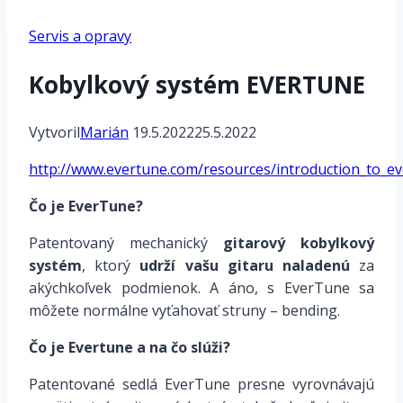
Servis a opravy
Kobylkový systém EVERTUNE
Vytvoril
Marián
19.5.2022
25.5.2022
http://www.evertune.com/resources/introduction_to_e
Čo je EverTune?
Patentovaný mechanický
gitarový kobylkový
systém
, ktorý
udrží vašu gitaru naladenú
za
akýchkoľvek podmienok. A áno, s EverTune sa
môžete normálne vyťahovať struny – bending.
Čo je Evertune a na čo slúži?
Patentované sedlá EverTune presne vyrovnávajú