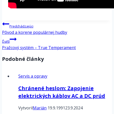
Navigácia
Predchádzajúci
v
Pôvod a korene populárnej hudby
článku
Ďalší
Pražcový systém – True Temperament
Podobné články
Servis a opravy
Chránené heslom: Zapojenie
elektrických káblov AC a DC prúd
Vytvoril
Marián
19.9.1991
23.9.2024