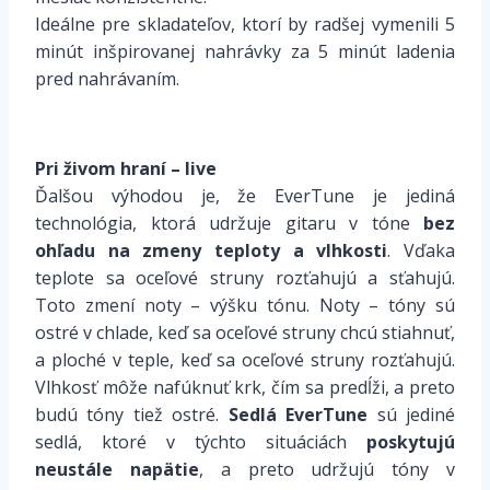
Ideálne pre skladateľov, ktorí by radšej vymenili 5
minút inšpirovanej nahrávky za 5 minút ladenia
pred nahrávaním.
Pri živom hraní – live
Ďalšou výhodou je, že EverTune je jediná
technológia, ktorá udržuje gitaru v tóne
bez
ohľadu na zmeny teploty a vlhkosti
. Vďaka
teplote sa oceľové struny rozťahujú a sťahujú.
Toto zmení noty – výšku tónu. Noty – tóny sú
ostré v chlade, keď sa oceľové struny chcú stiahnuť,
a ploché v teple, keď sa oceľové struny rozťahujú.
Vlhkosť môže nafúknuť krk, čím sa predĺži, a preto
budú tóny tiež ostré.
Sedlá EverTune
sú jediné
sedlá, ktoré v týchto situáciách
poskytujú
neustále napätie
, a preto udržujú tóny v