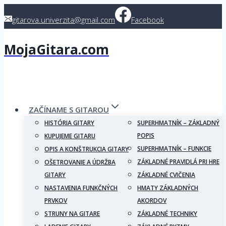
Skip
gitarova.univerzita@gmail.com
Facebook
to
content
MojaGitara.com
ZAČÍNAME S GITAROU
HISTÓRIA GITARY
SUPERHMATNÍK – ZÁKLADNÝ
POPIS
KUPUJEME GITARU
SUPERHMATNÍK – FUNKCIE
OPIS A KONŠTRUKCIA GITARY
ZÁKLADNÉ PRAVIDLÁ PRI HRE
OŠETROVANIE A ÚDRŽBA
GITARY
ZÁKLADNÉ CVIČENIA
NASTAVENIA FUNKČNÝCH
HMATY ZÁKLADNÝCH
PRVKOV
AKORDOV
STRUNY NA GITARE
ZÁKLADNÉ TECHNIKY