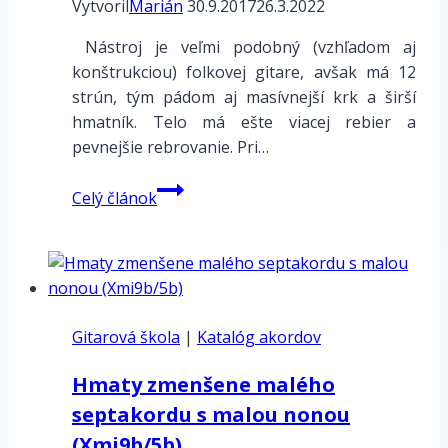
Vytvoril
Marián
30.9.2017
26.3.2022
Nástroj je veľmi podobný (vzhľadom aj
konštrukciou) folkovej gitare, avšak má 12
strún, tým pádom aj masívnejší krk a širší
hmatník. Telo má ešte viacej rebier a
pevnejšie rebrovanie. Pri…
12.strunová
Celý článok
gitara
Gitarová škola
|
Katalóg akordov
Hmaty zmenšene malého
septakordu s malou nonou
(Xmi9b/5b)