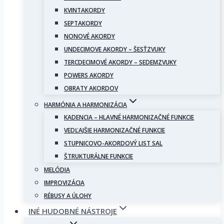
KVINTAKORDY
SEPTAKORDY
NONOVÉ AKORDY
UNDECIMOVE AKORDY – ŠESŤZVUKY
TERCDECIMOVÉ AKORDY – SEDEMZVUKY
POWERS AKORDY
OBRATY AKORDOV
HARMÓNIA A HARMONIZÁCIA
KADENCIA – HLAVNÉ HARMONIZAČNÉ FUNKCIE
VEDĽAJŠIE HARMONIZAČNÉ FUNKCIE
STUPNICOVO-AKORDOVÝ LIST SAL
ŠTRUKTURÁLNE FUNKCIE
MELÓDIA
IMPROVIZÁCIA
RÉBUSY A ÚLOHY
INÉ HUDOBNÉ NÁSTROJE