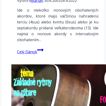
Vytvoril
Marián
30.6.2003
26.4.2022
Ide o niekoľko nonových obohatených
akordov, ktoré majú väčšinou nahradenú
terciu (4sus) alebo kvintu (6sus) alebo je ku
septakordu pridaná veľkátercdecima (13). Ide
najmä o nonove akordy s intervalovým
obohatením…
Hmaty
Celý článok
nonových
akordov
s
intervalovým
obohatením