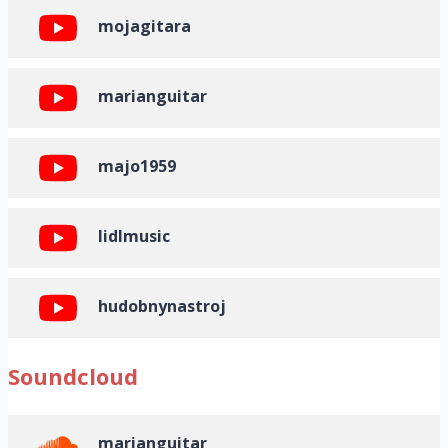
mojagitara
marianguitar
majo1959
lidlmusic
hudobnynastroj
Soundcloud
marianguitar