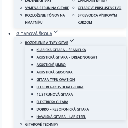
LADENIE GITARY
ZÁKLADNÉ RYTMY
VÝMENA STRÚN NA GITARE
GITAROVÉ PRÍSLUŠENSTVO
ROZLOŽENIE TÓNOV NA
SPRIEVODCA VÝUKOVÝM
HMATNÍKU
KURZOM
GITAROVÁ ŠKOLA
ROZDELENIE A TYPY GITAR
KLASICKÁ GITARA – ŠPANIELKA
AKUSTICKÁ GITARA – DREADNOUGHT
AKUSTICKÉ JUMBO
AKUSTICKÁ GIBSONKA
GITARA TYPU OVATION
ELEKTRO-AKUSTICKÁ GITARA
12.STRUNOVÁ GITARA
ELEKTRICKÁ GITARA
DOBRO – REZOFONICKÁ GITARA
HAVAJSKÁ GITARA – LAP STEEL
GITAROVÉ TECHNIKY