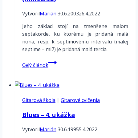
Vytvoril
Marián
30.6.2003
26.4.2022
Jeho základ stojí na zmenšene malom
septakorde, ku ktorému je pridaná malá
nona, resp. k septimovému intervalu (malej
septime = mi7) je pridaná malá tercia.
Hmaty
Celý článok
zmenšene
malého
septakordu
s
Gitarová škola
malou
|
Gitarové cvičenia
nonou
Blues – 4. ukážka
(Xmi9b/5b)
Vytvoril
Marián
30.6.1995
5.4.2022