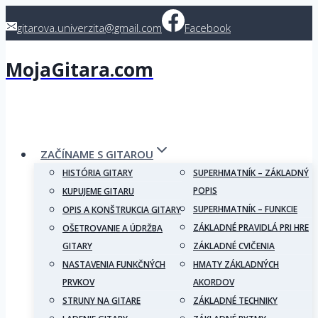
Skip
gitarova.univerzita@gmail.com
Facebook
to
content
MojaGitara.com
ZAČÍNAME S GITAROU
HISTÓRIA GITARY
SUPERHMATNÍK – ZÁKLADNÝ
POPIS
KUPUJEME GITARU
SUPERHMATNÍK – FUNKCIE
OPIS A KONŠTRUKCIA GITARY
ZÁKLADNÉ PRAVIDLÁ PRI HRE
OŠETROVANIE A ÚDRŽBA
GITARY
ZÁKLADNÉ CVIČENIA
NASTAVENIA FUNKČNÝCH
HMATY ZÁKLADNÝCH
PRVKOV
AKORDOV
STRUNY NA GITARE
ZÁKLADNÉ TECHNIKY