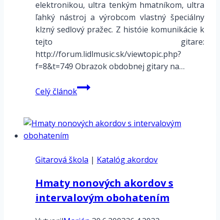
elektronikou, ultra tenkým hmatníkom, ultra
ľahký nástroj a výrobcom vlastný špeciálny
klzný sedlový pražec. Z históie komunikácie k
tejto gitare:
http://forum.lidlmusic.sk/viewtopic.php?
f=8&t=749 Obrazok obdobnej gitary na…
Hohner
Celý článok
Revelation
RTX
Gitarová škola
|
Katalóg akordov
Hmaty nonových akordov s
intervalovým obohatením