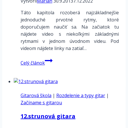
Vytvoril
Marián
30.9.2013
7.12.2022
Táto kapitola rozoberá najzákladnejšie
jednoduché prvotné rytmy, ktoré
doporučujem naučiť sa. Na začiatok tu
nájdete video s niekoľkými základnými
rytmami v jednom úvodnom videu. Pod
videom nájdete linky na zatiaľ…
Sprievodná
Celý článok
gitara
–
Rytmy
Gitarová škola
|
Rozdelenie a typy gitar
|
Začíname s gitarou
12.strunová gitara