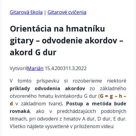
Gitarová škola
|
Gitarové cvičenia
Orientácia na hmatníku
gitary – odvodenie akordov –
akord G dur
Vytvoril
Marián
15.4.2003
11.3.2022
V tomto príspevku si rozoberieme niektoré
príklady odvodenia akordov
zo základného
otvoreného hmatu kvintakordu G dur (
G
=
g – h –
d
v základnom tvare)
.
Postup a metóda bude
rovnaká
, ako v predchádzajúcich podobných
témach, pri odvodení z hmatov A dur, D dur, E dur.
Všetko nájdete vysvetlené v priloženom videu: