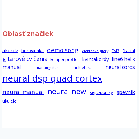
Oblasť značiek
demo song
akordy
borovienka
Fractal
FM3
elektrické gitary
gitarové cvičenia
line6 helix
kvintakordy
kemper profiler
manual
neural coros
marianguitar
multiefekt
neural dsp quad cortex
neural new
neural manual
spevnik
septatoniky
ukulele