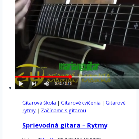
Gitarová škola
|
Gitarové cvičenia
|
Gitarové
rytmy
|
Začíname s gitarou
Sprievodná gitara – Rytmy