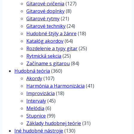
Gitarové cvičenia
(127)
Gitarové doplnky
(8)
Gitarové rytmy
(21)
Gitarové techniky
(24)
Hudobné štýly a žánre
(18)
Katalóg akordov
(64)
Rozdelenie a typy gitar
(25)
Rytmická sekcia
(25)
Začíname s gitarou
(84)
Hudobná teória
(360)
Akordy
(107)
Harmónia a Harmonizácia
(41)
Improvizácia
(18)
Intervaly
(45)
Melódia
(6)
Stupnice
(99)
Základy hudobnej teórie
(31)
Iné hudobné nástroje
(130)