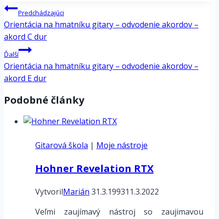
Navigácia
Predchádzajúci
v
Orientácia na hmatníku gitary – odvodenie akordov –
článku
akord C dur
Ďalší
Orientácia na hmatníku gitary – odvodenie akordov –
akord E dur
Podobné články
Gitarová škola
|
Moje nástroje
Hohner Revelation RTX
Vytvoril
Marián
31.3.1993
11.3.2022
Veľmi zaujímavý nástroj so zaujimavou