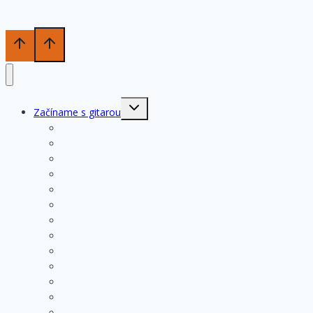
Toggle
Začíname s gitarou
child
menu
História gitary
Kupujeme gitaru
Opis a konštrukcia gitary
Ošetrovanie a údržba gitary
Nastavenia funkčných prvkov
Struny na gitare
Ladenie gitary
Výmena strún na gitare
Rozloženie tónov na hmatníku
Superhmatník – základný popis
Superhmatník – funkcie
Základné pravidlá pri hre
Základné cvičenia