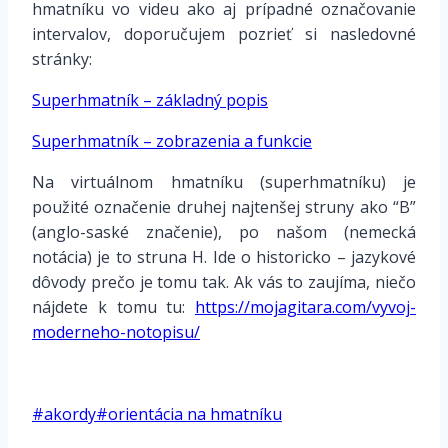
hmatníku vo videu ako aj prípadné označovanie
intervalov, doporučujem pozrieť si nasledovné
stránky:
Superhmatník – základný popis
Superhmatník – zobrazenia a funkcie
Na virtuálnom hmatníku (superhmatníku) je
použité označenie druhej najtenšej struny ako “B”
(anglo-saské značenie), po našom (nemecká
notácia) je to struna H. Ide o historicko – jazykové
dôvody prečo je tomu tak. Ak vás to zaujíma, niečo
nájdete k tomu tu:
https://mojagitara.com/vyvoj-
moderneho-notopisu/
*
Post
#
akordy
#
orientácia na hmatníku
Tags: