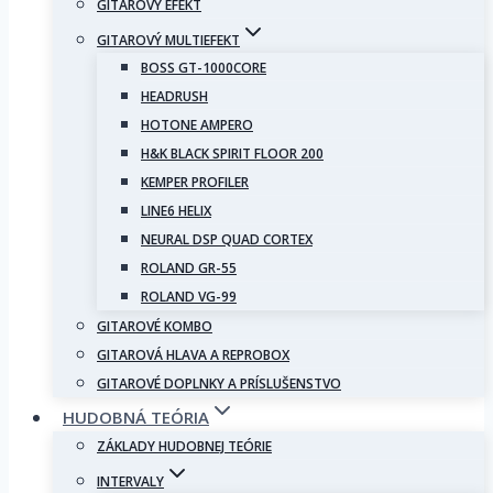
GITAROVÝ EFEKT
GITAROVÝ MULTIEFEKT
BOSS GT-1000CORE
HEADRUSH
HOTONE AMPERO
H&K BLACK SPIRIT FLOOR 200
KEMPER PROFILER
LINE6 HELIX
NEURAL DSP QUAD CORTEX
ROLAND GR-55
ROLAND VG-99
GITAROVÉ KOMBO
GITAROVÁ HLAVA A REPROBOX
GITAROVÉ DOPLNKY A PRÍSLUŠENSTVO
HUDOBNÁ TEÓRIA
ZÁKLADY HUDOBNEJ TEÓRIE
INTERVALY