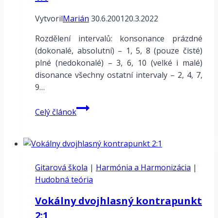
Vytvoril
Marián
30.6.2001
20.3.2022
Rozdělení intervalů: konsonance prázdné
(dokonalé, absolutní) – 1, 5, 8 (pouze čisté)
plné (nedokonalé) – 3, 6, 10 (velké i malé)
disonance všechny ostatní intervaly – 2, 4, 7,
9…
Vokálny
Celý článok
dvojhlasný
kontrapunkt
1:1
Gitarová škola
|
Harmónia a Harmonizácia
|
Hudobná teória
Vokálny dvojhlasný kontrapunkt
2:1