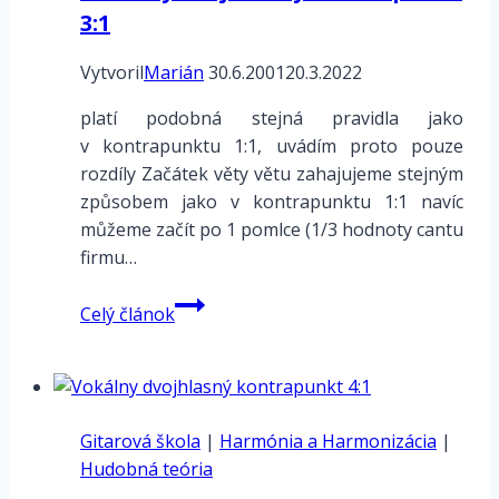
3:1
Vytvoril
Marián
30.6.2001
20.3.2022
platí podobná stejná pravidla jako
v kontrapunktu 1:1, uvádím proto pouze
rozdíly Začátek věty větu zahajujeme stejným
způsobem jako v kontrapunktu 1:1 navíc
můžeme začít po 1 pomlce (1/3 hodnoty cantu
firmu…
Vokálny
Celý článok
dvojhlasný
kontrapunkt
3:1
Gitarová škola
|
Harmónia a Harmonizácia
|
Hudobná teória