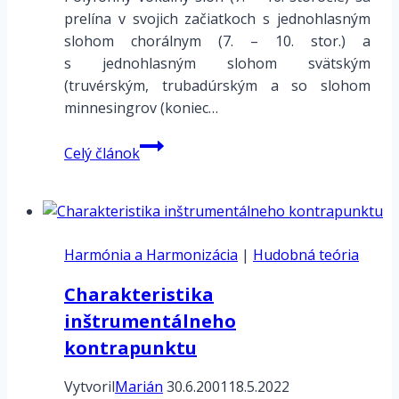
prelína v svojich začiatkoch s jednohlasným
slohom chorálnym (7. – 10. stor.) a
s jednohlasným slohom svätským
(truvérským, trubadúrským a so slohom
minnesingrov (koniec…
Charakteristika
Celý článok
vokálneho
kontrapunktu
Harmónia a Harmonizácia
|
Hudobná teória
Charakteristika
inštrumentálneho
kontrapunktu
Vytvoril
Marián
30.6.2001
18.5.2022