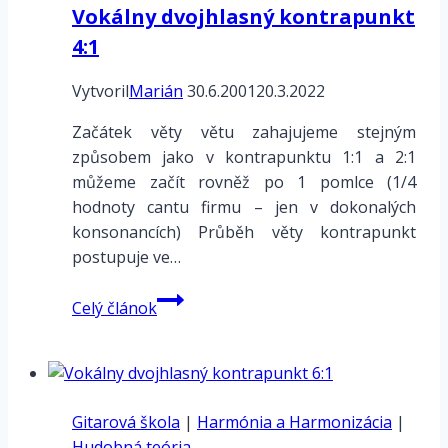
Vokálny dvojhlasný kontrapunkt
4:1
Vytvoril
Marián
30.6.2001
20.3.2022
Začátek věty větu zahajujeme stejným
způsobem jako v kontrapunktu 1:1 a 2:1
můžeme začít rovněž po 1 pomlce (1/4
hodnoty cantu firmu – jen v dokonalých
konsonancích) Průběh věty kontrapunkt
postupuje ve…
Vokálny
Celý článok
dvojhlasný
kontrapunkt
4:1
Gitarová škola
|
Harmónia a Harmonizácia
|
Hudobná teória