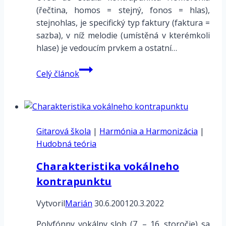
(řečtina, homos = stejný, fonos = hlas),
stejnohlas, je specifický typ faktury (faktura =
sazba), v níž melodie (umístěná v kterémkoli
hlase) je vedoucím prvkem a ostatní…
Kontrapunkt
Celý článok
–
polyfónia
imitačná
a
Gitarová škola
neimitačná
|
Harmónia a Harmonizácia
|
Hudobná teória
Charakteristika vokálneho
kontrapunktu
Vytvoril
Marián
30.6.2001
20.3.2022
Polyfónny vokálny sloh (7. – 16. storočie) sa