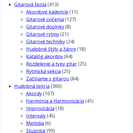
Gitarová škola
(413)
Akordové kadencie
(11)
Gitarové cvičenia
(127)
Gitarové doplnky
(8)
Gitarové rytmy
(21)
Gitarové techniky
(24)
Hudobné štýly a žánre
(18)
Katalóg akordov
(64)
Rozdelenie a typy gitar
(25)
Rytmická sekcia
(25)
Začíname s gitarou
(84)
Hudobná teória
(360)
Akordy
(107)
Harmónia a Harmonizácia
(41)
Improvizácia
(18)
Intervaly
(45)
Melódia
(6)
Stupnice
(99)