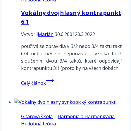
Vokálny dvojhlasný kontrapunkt
6:1
Vytvoril
Marián
30.6.2001
20.3.2022
používá se zpravidla v 3/2 nebo 3/4 taktu takt
6/4 nebo 6/8 se nepoužívá – vzniká totiž
sloučením dvou 3/4 taktů, které odpovídají
kontrapunktu 3:1 (proto by na všech dobách…
Vokálny
Celý článok
dvojhlasný
kontrapunkt
6:1
Gitarová škola
|
Harmónia a Harmonizácia
|
Hudobná teória