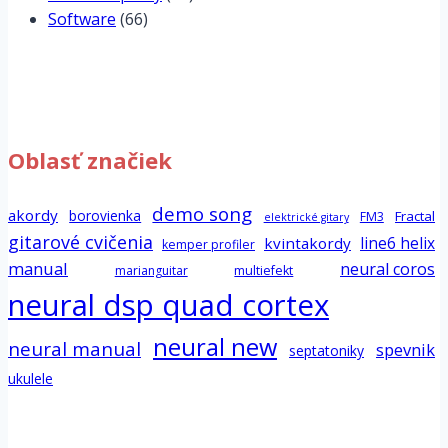
Software
(66)
Oblasť značiek
demo song
akordy
borovienka
Fractal
FM3
elektrické gitary
gitarové cvičenia
line6 helix
kvintakordy
kemper profiler
manual
neural coros
marianguitar
multiefekt
neural dsp quad cortex
neural new
neural manual
spevnik
septatoniky
ukulele