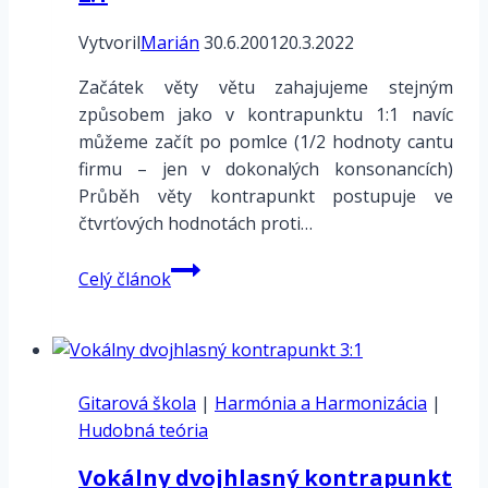
Vytvoril
Marián
30.6.2001
20.3.2022
Začátek věty větu zahajujeme stejným
způsobem jako v kontrapunktu 1:1 navíc
můžeme začít po pomlce (1/2 hodnoty cantu
firmu – jen v dokonalých konsonancích)
Průběh věty kontrapunkt postupuje ve
čtvrťových hodnotách proti…
Vokálny
Celý článok
dvojhlasný
kontrapunkt
2:1
Gitarová škola
|
Harmónia a Harmonizácia
|
Hudobná teória
Vokálny dvojhlasný kontrapunkt