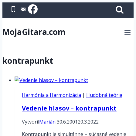
Skip
to
content
MojaGitara.com
kontrapunkt
Harmónia a Harmonizácia
|
Hudobná teória
Vedenie hlasov – kontrapunkt
Vytvoril
Marián
30.6.2001
20.3.2022
Kontrapunkt je simultánne – súčasné vedenie