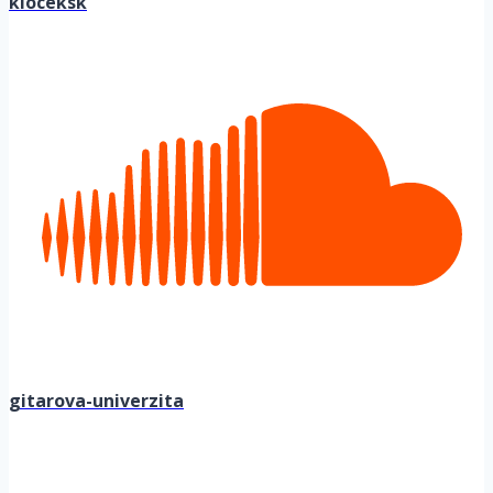
kloceksk
gitarova-univerzita