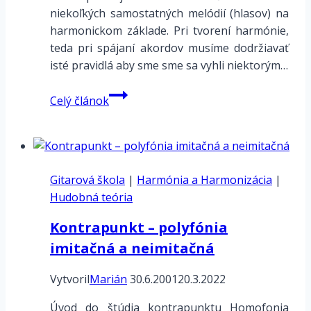
niekoľkých samostatných melódií (hlasov) na
harmonickom základe. Pri tvorení harmónie,
teda pri spájaní akordov musíme dodržiavať
isté pravidlá aby sme sme sa vyhli niektorým…
Vedenie
Celý článok
hlasov
–
kontrapunkt
Gitarová škola
|
Harmónia a Harmonizácia
|
Hudobná teória
Kontrapunkt – polyfónia
imitačná a neimitačná
Vytvoril
Marián
30.6.2001
20.3.2022
Úvod do štúdia kontrapunktu Homofonia