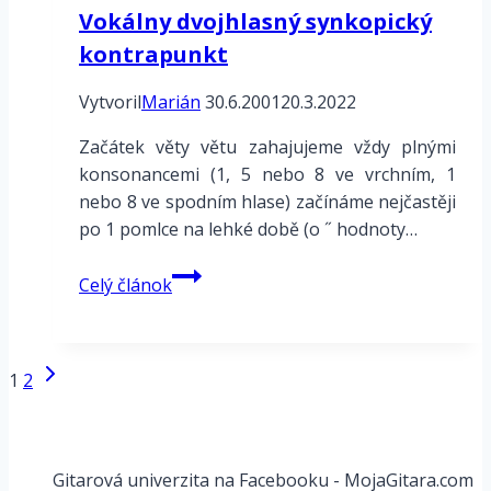
Vokálny dvojhlasný synkopický
kontrapunkt
Vytvoril
Marián
30.6.2001
20.3.2022
Začátek věty větu zahajujeme vždy plnými
konsonancemi (1, 5 nebo 8 ve vrchním, 1
nebo 8 ve spodním hlase) začínáme nejčastěji
po 1 pomlce na lehké době (o ˝ hodnoty…
Vokálny
Celý článok
dvojhlasný
synkopický
kontrapunkt
Page
Ďalšia
1
2
strana
navigation
Gitarová univerzita na Facebooku - MojaGitara.com