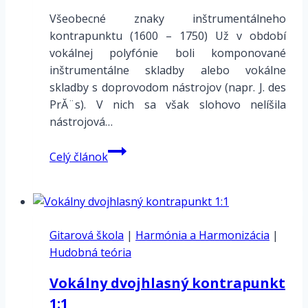
Všeobecné znaky inštrumentálneho
kontrapunktu (1600 – 1750) Už v období
vokálnej polyfónie boli komponované
inštrumentálne skladby alebo vokálne
skladby s doprovodom nástrojov (napr. J. des
PrĂ¨s). V nich sa však slohovo nelíšila
nástrojová…
Charakteristika
Celý článok
inštrumentálneho
kontrapunktu
Gitarová škola
|
Harmónia a Harmonizácia
|
Hudobná teória
Vokálny dvojhlasný kontrapunkt
1:1