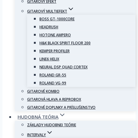
GITAROVÝ EFEKT
GITAROVÝ MULTIEFEKT
BOSS GT-1000CORE
HEADRUSH
HOTONE AMPERO
H&K BLACK SPIRIT FLOOR 200
KEMPER PROFILER
LINE6 HELIX
NEURAL DSP QUAD CORTEX
ROLAND GR-55
ROLAND VG-99
GITAROVÉ KOMBO
GITAROVÁ HLAVA A REPROBOX
GITAROVÉ DOPLNKY A PRÍSLUŠENSTVO
HUDOBNÁ TEÓRIA
ZÁKLADY HUDOBNEJ TEÓRIE
INTERVALY