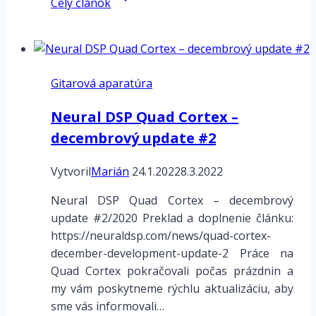
Celý článok
HELIX
–
Priradenie
ovládačov
Gitarová aparatúra
Neural DSP Quad Cortex –
decembrový update #2
Vytvoril
Marián
24.1.2022
8.3.2022
Neural DSP Quad Cortex – decembrový
update #2/2020 Preklad a doplnenie článku:
https://neuraldsp.com/news/quad-cortex-
december-development-update-2 Práce na
Quad Cortex pokračovali počas prázdnin a
my vám poskytneme rýchlu aktualizáciu, aby
sme vás informovali…