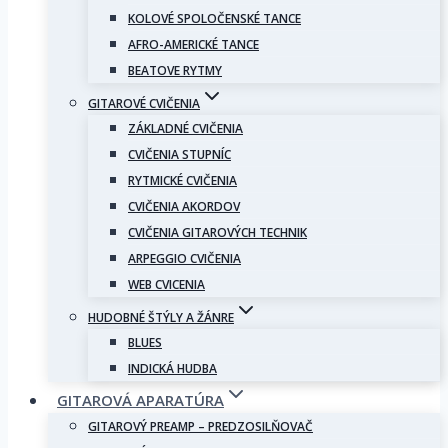
KOLOVÉ SPOLOČENSKÉ TANCE
AFRO-AMERICKÉ TANCE
BEATOVE RYTMY
GITAROVÉ CVIČENIA
ZÁKLADNÉ CVIČENIA
CVIČENIA STUPNÍC
RYTMICKÉ CVIČENIA
CVIČENIA AKORDOV
CVIČENIA GITAROVÝCH TECHNIK
ARPEGGIO CVIČENIA
WEB CVICENIA
HUDOBNÉ ŠTÝLY A ŽÁNRE
BLUES
INDICKÁ HUDBA
GITAROVÁ APARATÚRA
GITAROVÝ PREAMP – PREDZOSILŇOVAČ