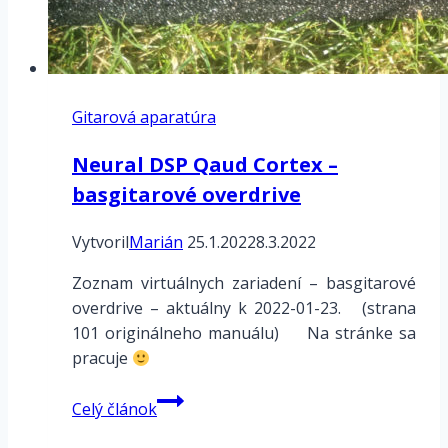
Gitarová aparatúra
Neural DSP Qaud Cortex –
basgitarové overdrive
Vytvoril
Marián
25.1.2022
8.3.2022
Zoznam virtuálnych zariadení – basgitarové
overdrive – aktuálny k 2022-01-23. (strana
101 originálneho manuálu) Na stránke sa
pracuje
Neural
Celý článok
DSP