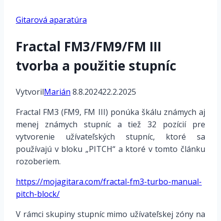
Gitarová aparatúra
Fractal FM3/FM9/FM III
tvorba a použitie stupníc
Vytvoril
Marián
8.8.2024
22.2.2025
Fractal FM3 (FM9, FM III) ponúka škálu známych aj
menej známych stupníc a tiež 32 pozícií pre
vytvorenie užívateľských stupníc, ktoré sa
používajú v bloku „PITCH“ a ktoré v tomto článku
rozoberiem.
https://mojagitara.com/fractal-fm3-turbo-manual-
pitch-block/
V rámci skupiny stupníc mimo užívateľskej zóny na