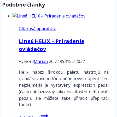
Podobné články
Gitarová aparatúra
Line6 HELIX – Priradenie
ovládačov
Vytvoril
Marián
20.7.1993
15.3.2022
Helix nabízí širokou paletu nástrojů na
ovládání vašeho tónu během vystoupení. Ten
nejzřejmější je vystavěný expression pedál
(často přiřazovaný jako hlasitostní nebo wah
pedál), ale můžete také přiřadit přepínači
funkci…
Line6