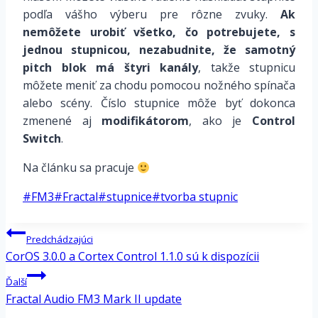
podľa vášho výberu pre rôzne zvuky.
Ak
nemôžete urobiť všetko, čo potrebujete, s
jednou stupnicou, nezabudnite, že samotný
pitch blok má štyri kanály
, takže stupnicu
môžete meniť za chodu pomocou nožného spínača
alebo scény. Číslo stupnice môže byť dokonca
zmenené aj
modifikátorom
, ako je
Control
Switch
.
Na článku sa pracuje
Post
#
FM3
#
Fractal
#
stupnice
#
tvorba stupnic
Tags:
Navigácia
Predchádzajúci
v
CorOS 3.0.0 a Cortex Control 1.1.0 sú k dispozícii
článku
Ďalší
Fractal Audio FM3 Mark II update