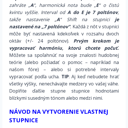
zahráte „
A
“, harmonická nota bude „
E
“ o čistú
kvintu vyššie. Interval od
A do E je 7 poltónov
,
takže nastavenie „
A
“ Shift na stupnici
je
nastavené na „7 poltónov“
.
Každá z nôt v stupnici
môže byť nastavená kdekoľvek v rozsahu dvoch
oktáv (+/- 24 poltónov).
Prvým krokom je
vypracovať harmóniu, ktorú chcete počuť.
Môžete sa spoľahnúť na svoje znalosti hudobnej
teórie (alebo požiadať o pomoc – napríklad na
našom fóre) – alebo si potrebné intervaly
vypracovať podľa ucha.
TIP
: Aj keď nebudete hrať
všetky výšky, nenechávajte medzery vo vašej váhe.
Doplňte ďalšie stupne stupnice hodnotami
blízkymi susedným tónom alebo medzi nimi.
NÁVOD NA VYTVORENIE VLASTNEJ
STUPNICE