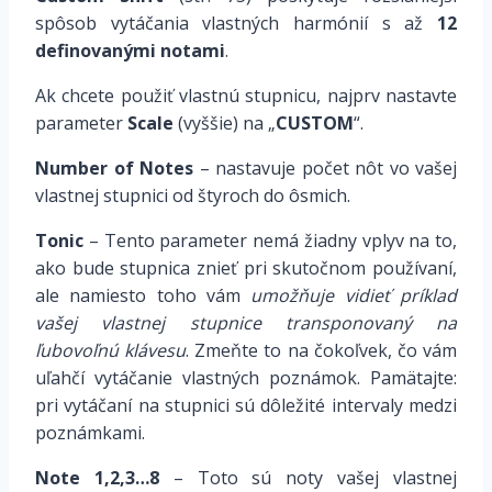
spôsob vytáčania vlastných harmónií s až
12
definovanými notami
.
Ak chcete použiť vlastnú stupnicu, najprv nastavte
parameter
Scale
(vyššie) na „
CUSTOM
“.
Number of Notes
– nastavuje počet nôt vo vašej
vlastnej stupnici od štyroch do ôsmich.
Tonic
– Tento parameter nemá žiadny vplyv na to,
ako bude stupnica znieť pri skutočnom používaní,
ale namiesto toho vám
umožňuje vidieť príklad
vašej vlastnej stupnice transponovaný na
ľubovoľnú klávesu
. Zmeňte to na čokoľvek, čo vám
uľahčí vytáčanie vlastných poznámok. Pamätajte:
pri vytáčaní na stupnici sú dôležité intervaly medzi
poznámkami.
Note 1,2,3…8
– Toto sú noty vašej vlastnej