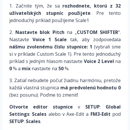
1. Začnite tým, že sa
rozhodnete, ktorú z 32
užívateľských stupníc použijete
. Pre tento
jednoduchý príklad použijeme Scale1
2.
Nastavte blok Pitch
na „
CUSTOM SHIFTER
“.
Nastavte
Voice 1 Scale
tak, aby zodpovedala
nášmu zvolenému číslu stupnice: 1
(vybrali sme
si v príklade Custom Scale 1). Pre tento jednoduchý
príklad s jedným hlasom nastavte
Voice 2 Level
na
0
% a
mix
nastavte na
50
%.
3. Zatiaľ nebudete počuť žiadnu harmóniu, pretože
každá vlastná stupnica
má predvolenú hodnotu 0
(bez posunu). Poďme to zmeniť!
Otvorte editor stupnice
v
SETUP
:
Global
Settings
:
Scales
alebo v Axe-Edit a
FM3-Edit
pod
SETUP
:
Scales
.