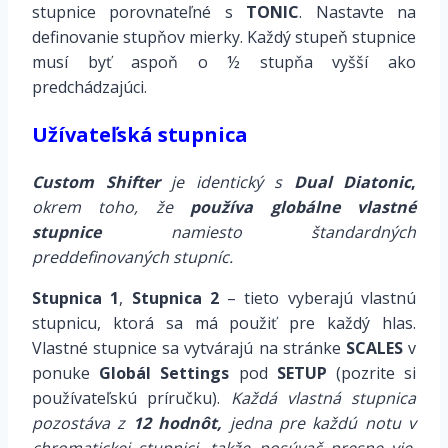
stupnice porovnateľné s
TONIC
. Nastavte na
definovanie stupňov mierky. Každý stupeň stupnice
musí byť aspoň o ½ stupňa vyšší ako
predchádzajúci.
Užívateľská stupnica
Custom Shifter
je identický s
Dual Diatonic
,
okrem toho, že
používa globálne vlastné
stupnice
namiesto štandardných
preddefinovaných stupníc.
Stupnica 1
,
Stupnica 2
– tieto vyberajú vlastnú
stupnicu, ktorá sa má použiť pre každý hlas.
Vlastné stupnice sa vytvárajú na stránke
SCALES
v
ponuke
Globál Settings
pod
SETUP
(pozrite si
používateľskú príručku).
Každá vlastná stupnica
pozostáva z
12 hodnôt,
jedna pre každú notu v