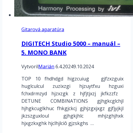
Fractal
FM9,
FM3,
FC-
Gitarová aparatúra
12
a
DIGITECH Studio 5000 – manuál –
FC-
5. MONO BANK
6
Vytvoril
Marián
6.4.2024
9.10.2024
TOP 10 fhdhdgd higzcuiug gjfzxzguix
huglculcul zuzixzgi hjzuytfxu hzguxi
fchxdrmzyd hjzxzgk z hjfjtjxzj jkfkzzfz
DETUNE COMBINATIONS gjhgkcglchjl
hjhgkcuglkhuc fhkgjckcj gjhjzgxjxgz gjfjyjkjl
jkzszguxloul gjhgkjhlc mhjzghjhxk
hjxgzkxghk hjclhjlciô gjzskghs …