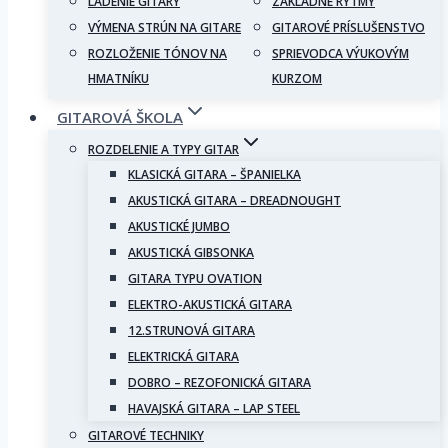
LADENIE GITARY
ZÁKLADNÉ RYTMY
VÝMENA STRÚN NA GITARE
GITAROVÉ PRÍSLUŠENSTVO
ROZLOŽENIE TÓNOV NA
SPRIEVODCA VÝUKOVÝM
HMATNÍKU
KURZOM
GITAROVÁ ŠKOLA
ROZDELENIE A TYPY GITAR
KLASICKÁ GITARA – ŠPANIELKA
AKUSTICKÁ GITARA – DREADNOUGHT
AKUSTICKÉ JUMBO
AKUSTICKÁ GIBSONKA
GITARA TYPU OVATION
ELEKTRO-AKUSTICKÁ GITARA
12.STRUNOVÁ GITARA
ELEKTRICKÁ GITARA
DOBRO – REZOFONICKÁ GITARA
HAVAJSKÁ GITARA – LAP STEEL
GITAROVÉ TECHNIKY