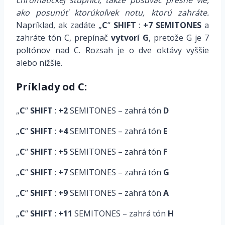
chromatickej stupnici, takže posúvač presne vie,
ako posunúť ktorúkoľvek notu, ktorú zahráte.
Napríklad, ak zadáte „
C
“
SHIFT
:
+7 SEMITONES
a
zahráte tón C, prepínač
vytvorí G
, pretože G je 7
poltónov nad C. Rozsah je o dve oktávy vyššie
alebo nižšie.
Príklady od C:
„
C
“
SHIFT
:
+2
SEMITONES – zahrá tón
D
„
C
“
SHIFT
:
+4
SEMITONES – zahrá tón
E
„
C
“
SHIFT
:
+5
SEMITONES – zahrá tón
F
„
C
“
SHIFT
:
+7
SEMITONES – zahrá tón
G
„
C
“
SHIFT
:
+9
SEMITONES – zahrá tón
A
„
C
“
SHIFT
:
+11
SEMITONES – zahrá tón
H