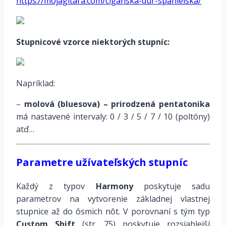
https://mojagitara.com/ciganska-dur-spanielska/
Stupnicové vzorce niektorých stupníc:
Napríklad:
–
molová (bluesova) – prirodzená pentatonika
má nastavené intervaly: 0 / 3 / 5 / 7 / 10 (poltóny)
atď…
Parametre užívateľských stupníc
Každý z typov
Harmony
poskytuje sadu
parametrov na vytvorenie základnej vlastnej
stupnice až do ôsmich nôt. V porovnaní s tým typ
Custom Shift
(str. 75) poskytuje rozsiahlejší