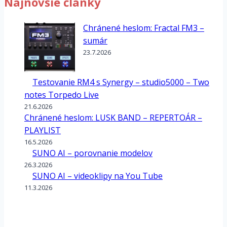
Najnovšie články
Chránené heslom: Fractal FM3 –
sumár
23.7.2026
Testovanie RM4 s Synergy – studio5000 – Two
notes Torpedo Live
21.6.2026
Chránené heslom: LUSK BAND – REPERTOÁR –
PLAYLIST
16.5.2026
SUNO AI – porovnanie modelov
26.3.2026
SUNO AI – videoklipy na You Tube
11.3.2026