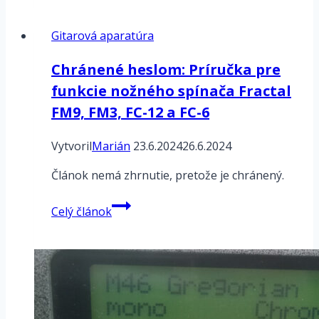
Qaud
Cortex
Gitarová aparatúra
–
basgitarové
Chránené heslom: Príručka pre
overdrive
funkcie nožného spínača Fractal
FM9, FM3, FC-12 a FC-6
Vytvoril
Marián
23.6.2024
26.6.2024
Článok nemá zhrnutie, pretože je chránený.
Chránené
Celý článok
heslom:
Príručka
pre
funkcie
nožného
spínača