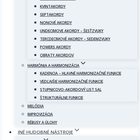
KVINTAKORDY
SEPTAKORDY
NONOVÉ AKORDY
UNDECIMOVE AKORDY – ŠESŤZVUKY
TERCDECIMOVÉ AKORDY – SEDEMZVUKY
POWERS AKORDY
OBRATY AKORDOV
HARMÓNIA A HARMONIZÁCIA
KADENCIA – HLAVNÉ HARMONIZAČNÉ FUNKCIE
VEDĽAJŠIE HARMONIZAČNÉ FUNKCIE
STUPNICOVO-AKORDOVÝ LIST SAL
ŠTRUKTURÁLNE FUNKCIE
MELÓDIA
IMPROVIZÁCIA
RÉBUSY A ÚLOHY
INÉ HUDOBNÉ NÁSTROJE