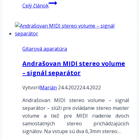
DIGITECH
Celý článok
Studio
5000
–
manuál
–
Gitarová aparatúra
5.
MONO
Andrašovan MIDI stereo volume
BANK
– signál separátor
Vytvoril
Marián
24.4.2022
24.4.2022
Andrašovan MIDI stereo volume – signál
separátor – slúži pre ovládanie stereo master
volume a tiež pre MIDI riadenie dvoch
samostatných stereo prichádzajúcich
signálov. Na vstupe sú dva 6,3mm stereo…