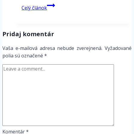
Andrašovan
Celý článok
MIDI
stereo
volume
Pridaj komentár
–
signál
Vaša e-mailová adresa nebude zverejnená.
Vyžadované
separátor
polia sú označené
*
Komentár
*