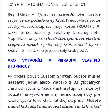
„
C
“
SHIFT
:
+12
SEMITONES – zahrá tón
C1
Key (Kľúč)
–
Týmto sa
prevedú
obe vlastné
stupnice
na požadovaný kľúč.
Predpokladá sa, že
všetky vlastné stupnice majú koreň (
ROOT
) z
A
,
takže tento posun je relatívny k danej note.
Napríklad,
ak by ste
chceli transponovať vlastnú
stupnicu nadol
o jeden celý krok, zmenili by ste
kľúč na G
, pretože G je jeden celý krok pod A.
AKO VYTVORÍM A PRIRADÍM VLASTNÚ
STUPNICU?
Ak chcete použiť
Custom Shifter
, budete musieť
nastaviť jednu
alebo
viacero z 32
globálnych
vlastných stupníc. Každá vlastná stupnica môže byť
použitá na vytvorenie inej harmonickej noty pre
každú výšku tónu chromatickej stupnice.
Môžete
napríklad začať nastavovať stupnicu, tak
že keď