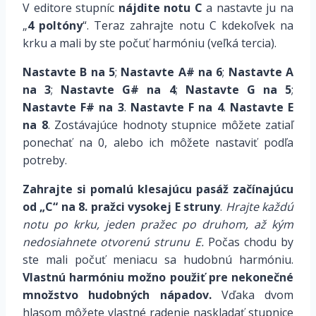
V editore stupníc
nájdite notu C
a nastavte ju na
„
4 poltóny
“. Teraz zahrajte notu C kdekoľvek na
krku a mali by ste počuť harmóniu (veľká tercia).
Nastavte B na 5
;
Nastavte A# na 6
;
Nastavte A
na 3
;
Nastavte G# na 4
;
Nastavte G na 5
;
Nastavte F# na 3
.
Nastavte F na 4
.
Nastavte E
na 8
. Zostávajúce hodnoty stupnice môžete zatiaľ
ponechať na 0, alebo ich môžete nastaviť podľa
potreby.
Zahrajte si pomalú klesajúcu pasáž začínajúcu
od „C“ na 8. pražci vysokej E struny
.
Hrajte každú
notu po krku, jeden pražec po druhom, až kým
nedosiahnete otvorenú strunu E.
Počas chodu by
ste mali počuť meniacu sa hudobnú harmóniu.
Vlastnú harmóniu možno použiť pre nekonečné
množstvo hudobných nápadov.
Vďaka dvom
hlasom môžete vlastné radenie naskladať stupnice