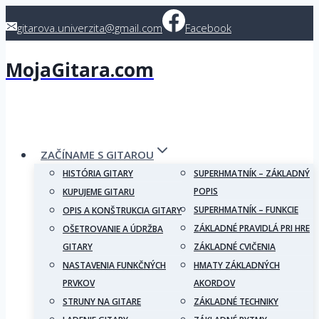
Skip
gitarova.univerzita@gmail.com
Facebook
to
content
MojaGitara.com
ZAČÍNAME S GITAROU
HISTÓRIA GITARY
SUPERHMATNÍK – ZÁKLADNÝ
POPIS
KUPUJEME GITARU
SUPERHMATNÍK – FUNKCIE
OPIS A KONŠTRUKCIA GITARY
ZÁKLADNÉ PRAVIDLÁ PRI HRE
OŠETROVANIE A ÚDRŽBA
GITARY
ZÁKLADNÉ CVIČENIA
NASTAVENIA FUNKČNÝCH
HMATY ZÁKLADNÝCH
PRVKOV
AKORDOV
STRUNY NA GITARE
ZÁKLADNÉ TECHNIKY