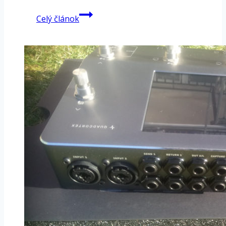
Neural
Celý článok
DSP
Quad
Cortex
–
decembrový
update
#2