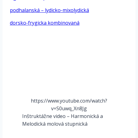
podhalanská – lydicko-mixolydická
dorsko-frygicka kombinovaná
*
https://www.youtube.com/watch?
v=S0uwq_Xn8Jg
Inštruktážne video – Harmonická a
Melodická molová stupnická