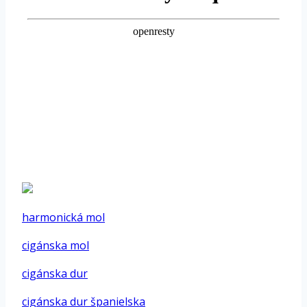
harmonická mol
cigánska mol
cigánska dur
cigánska dur španielska