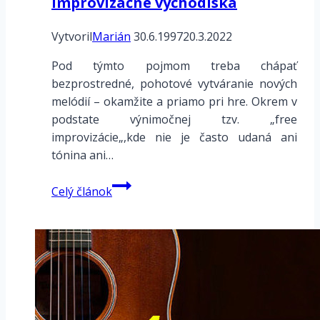
Improvizačné východiská
Vytvoril
Marián
30.6.1997
20.3.2022
Pod týmto pojmom treba chápať
bezprostredné, pohotové vytváranie nových
melódií – okamžite a priamo pri hre. Okrem v
podstate výnimočnej tzv. „free
improvizácie„,kde nie je často udaná ani
tónina ani…
Improvizačné
Celý článok
východiská