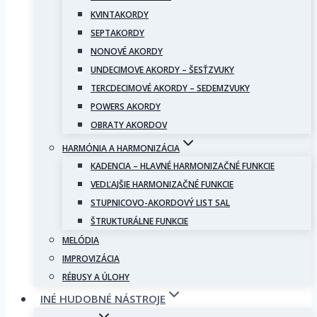
KVINTAKORDY
SEPTAKORDY
NONOVÉ AKORDY
UNDECIMOVE AKORDY – ŠESŤZVUKY
TERCDECIMOVÉ AKORDY – SEDEMZVUKY
POWERS AKORDY
OBRATY AKORDOV
HARMÓNIA A HARMONIZÁCIA
KADENCIA – HLAVNÉ HARMONIZAČNÉ FUNKCIE
VEDĽAJŠIE HARMONIZAČNÉ FUNKCIE
STUPNICOVO-AKORDOVÝ LIST SAL
ŠTRUKTURÁLNE FUNKCIE
MELÓDIA
IMPROVIZÁCIA
RÉBUSY A ÚLOHY
INÉ HUDOBNÉ NÁSTROJE