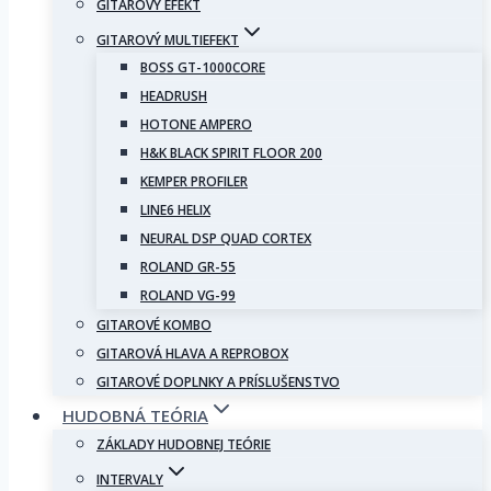
GITAROVÝ EFEKT
GITAROVÝ MULTIEFEKT
BOSS GT-1000CORE
HEADRUSH
HOTONE AMPERO
H&K BLACK SPIRIT FLOOR 200
KEMPER PROFILER
LINE6 HELIX
NEURAL DSP QUAD CORTEX
ROLAND GR-55
ROLAND VG-99
GITAROVÉ KOMBO
GITAROVÁ HLAVA A REPROBOX
GITAROVÉ DOPLNKY A PRÍSLUŠENSTVO
HUDOBNÁ TEÓRIA
ZÁKLADY HUDOBNEJ TEÓRIE
INTERVALY