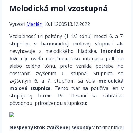
Melodická mol vzostupná
Vytvoril
Marián
10.11.2005
13.12.2022
Vzdialenosť tri poltóny (1 1/2-tónu) medzi 6. a 7.
stupňom v harmonickej molovej stupnici ale
nevyhovuje z melodického hľadiska.
Intonácia
hiátu
je oveľa náročnejia ako intonácia poltónu
alebo celého tónu, preto vznikla potreba ho
odstrániť zvýšením 6. stupňa. Stupnica so
zvýšeným 6. a 7. stupňom sa volá
melodická
molová stupnica
. Tento tvar sa používa len v
stúpajúcej forme. Pri klesaní sa nahrádza
pôvodnou  prirodzenou stupnicou:
Nespevný krok zväčšenej sekundy
v harmonickej