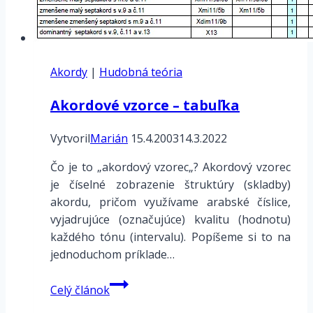
Akordy
|
Hudobná teória
Akordové vzorce – tabuľka
Vytvoril
Marián
15.4.2003
14.3.2022
Čo je to „akordový vzorec„? Akordový vzorec
je číselné zobrazenie štruktúry (skladby)
akordu, pričom využívame arabské číslice,
vyjadrujúce (označujúce) kvalitu (hodnotu)
každého tónu (intervalu). Popíšeme si to na
jednoduchom príklade…
Akordové
Celý článok
vzorce