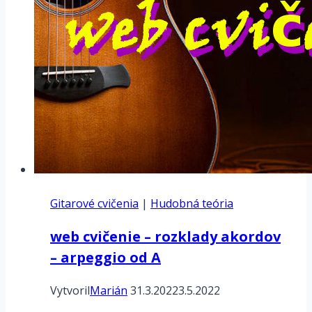
Gitarové cvičenia
|
Hudobná teória
web cvičenie – rozklady akordov
– arpeggio od A
Vytvoril
Marián
31.3.2022
3.5.2022