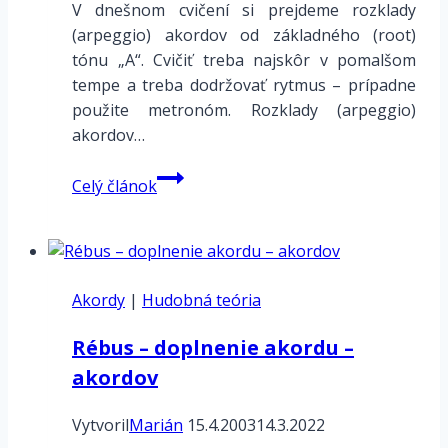
V dnešnom cvičení si prejdeme rozklady
(arpeggio) akordov od základného (root)
tónu „A“. Cvičiť treba najskôr v pomalšom
tempe a treba dodržovať rytmus – prípadne
použite metronóm. Rozklady (arpeggio)
akordov…
web
Celý článok
cvičenie
–
rozklady
akordov
Akordy
|
Hudobná teória
–
arpeggio
Rébus – doplnenie akordu –
od
akordov
A
Vytvoril
Marián
15.4.2003
14.3.2022