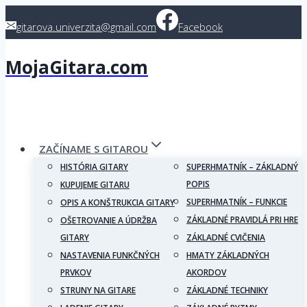
Skip
gitarova.univerzita@gmail.com
Facebook
to
content
MojaGitara.com
ZAČÍNAME S GITAROU
HISTÓRIA GITARY
SUPERHMATNÍK – ZÁKLADNÝ
POPIS
KUPUJEME GITARU
SUPERHMATNÍK – FUNKCIE
OPIS A KONŠTRUKCIA GITARY
ZÁKLADNÉ PRAVIDLÁ PRI HRE
OŠETROVANIE A ÚDRŽBA
GITARY
ZÁKLADNÉ CVIČENIA
NASTAVENIA FUNKČNÝCH
HMATY ZÁKLADNÝCH
PRVKOV
AKORDOV
STRUNY NA GITARE
ZÁKLADNÉ TECHNIKY