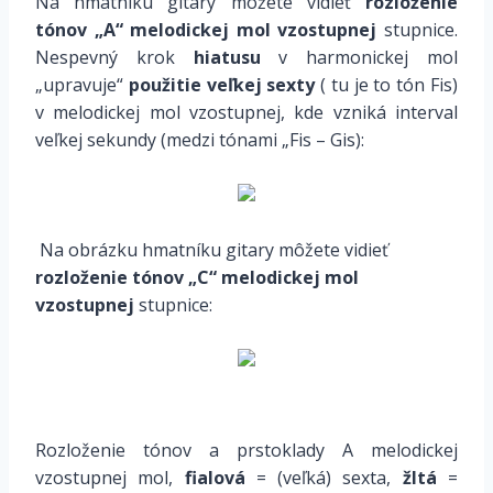
Na hmatníku gitary môžete vidieť
rozloženie
tónov „A“ melodickej mol vzostupnej
stupnice.
Nespevný krok
hiatusu
v harmonickej mol
„upravuje“
použitie veľkej sexty
( tu je to tón Fis)
v melodickej mol vzostupnej, kde vzniká interval
veľkej sekundy (medzi tónami „Fis – Gis):
*
*
Na obrázku hmatníku gitary môžete vidieť
rozloženie tónov „C“ melodickej mol
vzostupnej
stupnice:
*
Rozloženie tónov a prstoklady A melodickej
vzostupnej mol,
fialová
= (veľká) sexta,
žltá
=