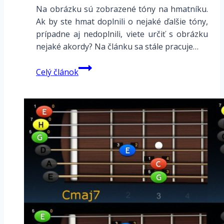
Na obrázku sú zobrazené tóny na hmatníku.
Ak by ste hmat doplnili o nejaké ďalšie tóny,
prípadne aj nedoplnili, viete určiť s obrázku
nejaké akordy? Na článku sa stále pracuje…
Rébus
Celý článok
–
doplnenie
akordu
–
akordov