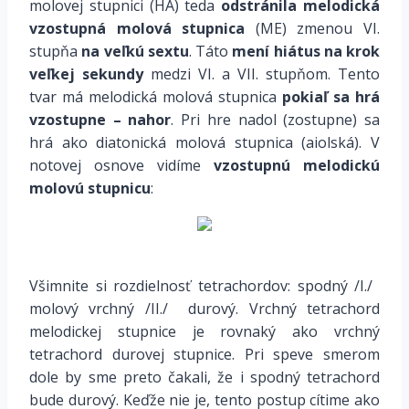
molovej stupnici (HA) teda
odstránila melodická
vzostupná
molová stupnica
(ME)
zmenou VI.
stupňa
na veľkú sextu
. Táto
mení hiátus na krok
veľkej sekundy
medzi VI. a VII. stupňom
. Tento
tvar má melodická molová stupnica
pokiaľ sa hrá
vzostupne – nahor
. Pri hre nadol (zostupne)
sa
hrá ako diatonická molová stupnica
(aiolská). V
notovej osnove vidíme
vzostupnú melodickú
molovú stupnicu
:
*
Všimnite si rozdielnosť tetrachordov: spodný /I./ 
molový vrchný /II./  durový. Vrchný tetrachord
melodickej stupnice je rovnaký ako vrchný
tetrachord durovej stupnice. Pri speve smerom
dole by sme preto čakali, že i spodný tetrachord
bude durový. Keďže nie je, tento postup cítime ako