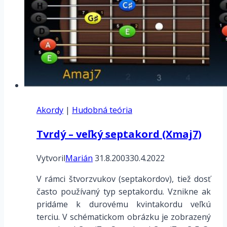
Akordy
|
Hudobná teória
Tvrdý – veľký septakord (Xmaj7)
Vytvoril
Marián
31.8.2003
30.4.2022
V rámci štvorzvukov (septakordov), tiež dosť
často používaný typ septakordu. Vznikne ak
pridáme k durovému kvintakordu veľkú
terciu. V schématickom obrázku je zobrazený