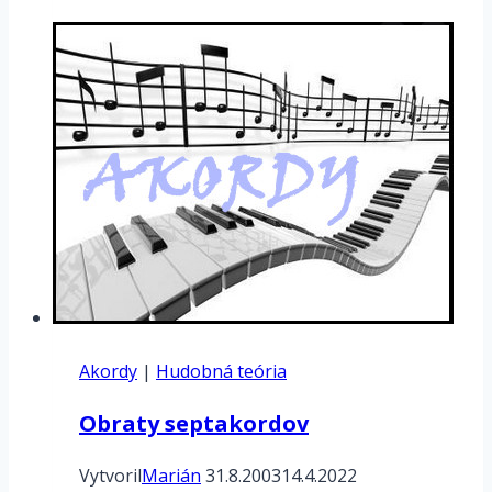
–
tabuľka
Akordy
|
Hudobná teória
Obraty septakordov
Vytvoril
Marián
31.8.2003
14.4.2022