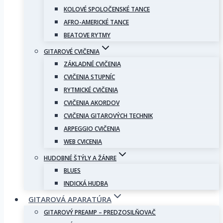
KOLOVÉ SPOLOČENSKÉ TANCE
AFRO-AMERICKÉ TANCE
BEATOVE RYTMY
GITAROVÉ CVIČENIA
ZÁKLADNÉ CVIČENIA
CVIČENIA STUPNÍC
RYTMICKÉ CVIČENIA
CVIČENIA AKORDOV
CVIČENIA GITAROVÝCH TECHNIK
ARPEGGIO CVIČENIA
WEB CVICENIA
HUDOBNÉ ŠTÝLY A ŽÁNRE
BLUES
INDICKÁ HUDBA
GITAROVÁ APARATÚRA
GITAROVÝ PREAMP – PREDZOSILŇOVAČ