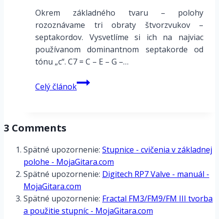
Okrem základného tvaru – polohy
rozoznávame tri obraty štvorzvukov –
septakordov. Vysvetlíme si ich na najviac
používanom dominantnom septakorde od
tónu „c“. C7 = C – E – G –…
Obraty
Celý článok
septakordov
3 Comments
Spätné upozornenie:
Stupnice - cvičenia v základnej
polohe - MojaGitara.com
Spätné upozornenie:
Digitech RP7 Valve - manuál -
MojaGitara.com
Spätné upozornenie:
Fractal FM3/FM9/FM III tvorba
a použitie stupníc - MojaGitara.com