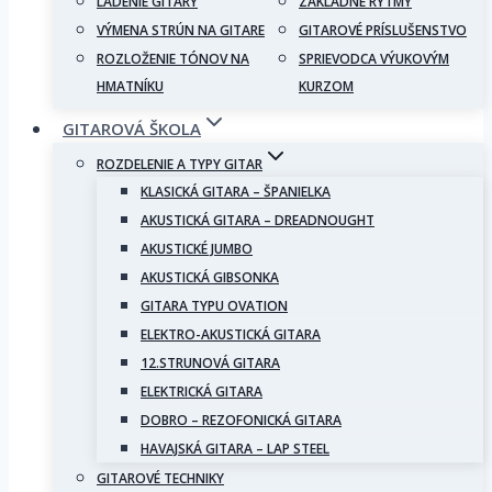
LADENIE GITARY
ZÁKLADNÉ RYTMY
VÝMENA STRÚN NA GITARE
GITAROVÉ PRÍSLUŠENSTVO
ROZLOŽENIE TÓNOV NA
SPRIEVODCA VÝUKOVÝM
HMATNÍKU
KURZOM
GITAROVÁ ŠKOLA
ROZDELENIE A TYPY GITAR
KLASICKÁ GITARA – ŠPANIELKA
AKUSTICKÁ GITARA – DREADNOUGHT
AKUSTICKÉ JUMBO
AKUSTICKÁ GIBSONKA
GITARA TYPU OVATION
ELEKTRO-AKUSTICKÁ GITARA
12.STRUNOVÁ GITARA
ELEKTRICKÁ GITARA
DOBRO – REZOFONICKÁ GITARA
HAVAJSKÁ GITARA – LAP STEEL
GITAROVÉ TECHNIKY