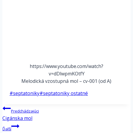
https://www.youtube.com/watch?
v=dDlwpmKOtfY
Melodická vzostupná mol – cv-001 (od A)
Post
#
septatoniky
#
septatoniky ostatné
Tags:
Navigácia
Predchádzajúci
v
Cigánska mol
článku
Ďalší