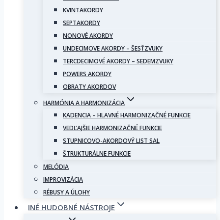
KVINTAKORDY
SEPTAKORDY
NONOVÉ AKORDY
UNDECIMOVE AKORDY – ŠESŤZVUKY
TERCDECIMOVÉ AKORDY – SEDEMZVUKY
POWERS AKORDY
OBRATY AKORDOV
HARMÓNIA A HARMONIZÁCIA
KADENCIA – HLAVNÉ HARMONIZAČNÉ FUNKCIE
VEDĽAJŠIE HARMONIZAČNÉ FUNKCIE
STUPNICOVO-AKORDOVÝ LIST SAL
ŠTRUKTURÁLNE FUNKCIE
MELÓDIA
IMPROVIZÁCIA
RÉBUSY A ÚLOHY
INÉ HUDOBNÉ NÁSTROJE