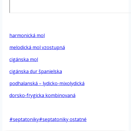
*
harmonická mol
melodická mol vzostupná
cigánska mol
cigánska dur španielska
podhalanská – lydicko-mixolydická
dorsko-frygicka kombinovaná
*
Post
#
septatoniky
#
septatoniky ostatné
Tags: