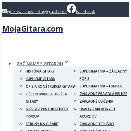
Skip
gitarova.univerzita@gmail.com
Facebook
to
content
MojaGitara.com
ZAČÍNAME S GITAROU
HISTÓRIA GITARY
SUPERHMATNÍK – ZÁKLADNÝ
POPIS
KUPUJEME GITARU
SUPERHMATNÍK – FUNKCIE
OPIS A KONŠTRUKCIA GITARY
ZÁKLADNÉ PRAVIDLÁ PRI HRE
OŠETROVANIE A ÚDRŽBA
GITARY
ZÁKLADNÉ CVIČENIA
NASTAVENIA FUNKČNÝCH
HMATY ZÁKLADNÝCH
PRVKOV
AKORDOV
STRUNY NA GITARE
ZÁKLADNÉ TECHNIKY