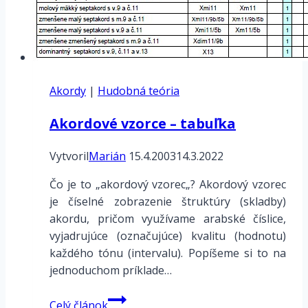
Akordy
|
Hudobná teória
Akordové vzorce – tabuľka
Vytvoril
Marián
15.4.2003
14.3.2022
Čo je to „akordový vzorec„? Akordový vzorec
je číselné zobrazenie štruktúry (skladby)
akordu, pričom využívame arabské číslice,
vyjadrujúce (označujúce) kvalitu (hodnotu)
každého tónu (intervalu). Popíšeme si to na
jednoduchom príklade…
Akordové
Celý článok