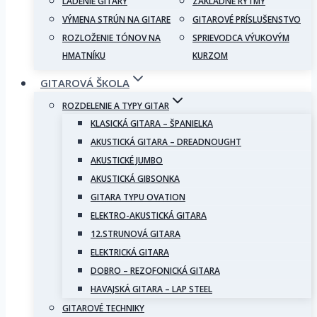
LADENIE GITARY
ZÁKLADNÉ RYTMY
VÝMENA STRÚN NA GITARE
GITAROVÉ PRÍSLUŠENSTVO
ROZLOŽENIE TÓNOV NA
SPRIEVODCA VÝUKOVÝM
HMATNÍKU
KURZOM
GITAROVÁ ŠKOLA
ROZDELENIE A TYPY GITAR
KLASICKÁ GITARA – ŠPANIELKA
AKUSTICKÁ GITARA – DREADNOUGHT
AKUSTICKÉ JUMBO
AKUSTICKÁ GIBSONKA
GITARA TYPU OVATION
ELEKTRO-AKUSTICKÁ GITARA
12.STRUNOVÁ GITARA
ELEKTRICKÁ GITARA
DOBRO – REZOFONICKÁ GITARA
HAVAJSKÁ GITARA – LAP STEEL
GITAROVÉ TECHNIKY