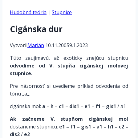
Hudobná teória
|
Stupnice
Cigánska dur
Vytvoril
Marián
10.11.2005
9.1.2023
Túto zaujímavú, až exoticky znejúcu stupnicu
odvodíme
od V. stupňa cigánskej molovej
stupnice
.
Pre názornosť si uvedieme príklad odvodenia od
tónu „
a
„:
cigánska mol:
a – h – c1 – dis1 – e1 – f1 – gis1
/ a1
Ak začneme V. stupňom cigánskej mol
dostaneme stupnicu:
e1 – f1 – gis1 – a1 – h1 – c2 –
dis2
/
e2