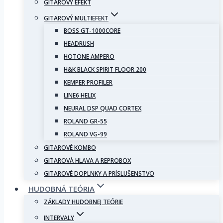
GITAROVÝ EFEKT
GITAROVÝ MULTIEFEKT
BOSS GT-1000CORE
HEADRUSH
HOTONE AMPERO
H&K BLACK SPIRIT FLOOR 200
KEMPER PROFILER
LINE6 HELIX
NEURAL DSP QUAD CORTEX
ROLAND GR-55
ROLAND VG-99
GITAROVÉ KOMBO
GITAROVÁ HLAVA A REPROBOX
GITAROVÉ DOPLNKY A PRÍSLUŠENSTVO
HUDOBNÁ TEÓRIA
ZÁKLADY HUDOBNEJ TEÓRIE
INTERVALY