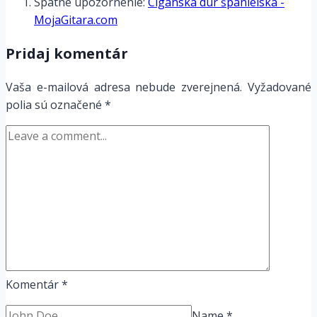
Spätné upozornenie:
Cigánska dur španielska -
MojaGitara.com
Pridaj komentár
Vaša e-mailová adresa nebude zverejnená.
Vyžadované
polia sú označené
*
Komentár
*
Name
*