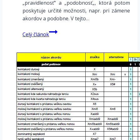
„pravidlenosť“ a „podobnosť„, ktorá potom
poskytuje určité možnosti, napr. pri zámene
akordov a podobne. V tejto…
Symetria
Celý článok
zväčšených
kvintakordov