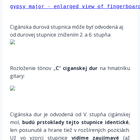
gypsy major - 
enlarged view of fingerboar
*
Cigánska durová stupnica môže byť odvodená aj
od durovej stupnice znížením 2. a 6. stupňa:
*
Rozloženie tónov „
C
“
ciganskej dur
na hmatníku
gitary:
*
Cigánska dur je odvodená od V. stupňa cigánskej
mol,
budú prstoklady tejto stupnice identické
,
len
posunuté
a hrane tiež v rozšírených pozíciách.
Už vo vzorci stupnice
vidíme
zaujímavé
(až