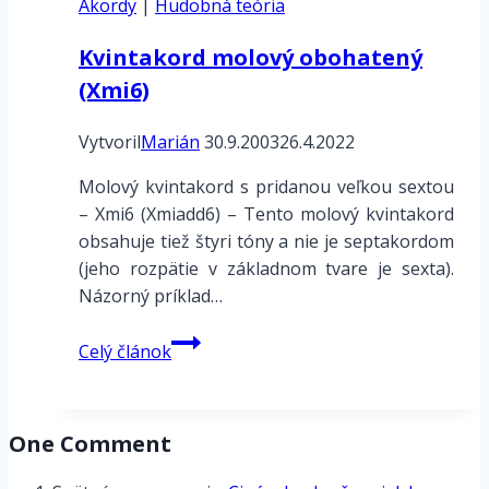
Akordy
|
Hudobná teória
Kvintakord molový obohatený
(Xmi6)
Vytvoril
Marián
30.9.2003
26.4.2022
Molový kvintakord s pridanou veľkou sextou
– Xmi6 (Xmiadd6) – Tento molový kvintakord
obsahuje tiež štyri tóny a nie je septakordom
(jeho rozpätie v základnom tvare je sexta).
Názorný príklad…
Kvintakord
Celý článok
molový
obohatený
(Xmi6)
One Comment