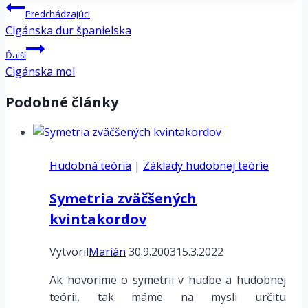
Navigácia
Predchádzajúci
v
Cigánska dur španielska
článku
Ďalší
Cigánska mol
Podobné články
Hudobná teória
|
Základy hudobnej teórie
Symetria zväčšených
kvintakordov
Vytvoril
Marián
30.9.2003
15.3.2022
Ak hovoríme o symetrii v hudbe a hudobnej
teórii, tak máme na mysli určitu