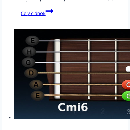
kvintakord
Celý článok
zväčšený
obohatený
(X+add9)