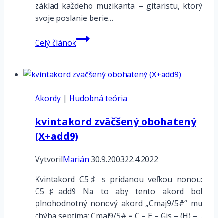
základ každeho muzikanta – gitaristu, ktorý
svoje poslanie berie…
Progresia
Celý článok
a
Postupnosť
Akordy
|
Hudobná teória
kvintakord zväčšený obohatený
(X+add9)
Vytvoril
Marián
30.9.2003
22.4.2022
Kvintakord C5♯ s pridanou veľkou nonou:
C5♯add9 Na to aby tento akord bol
plnohodnotný nonový akord „Cmaj9/5#“ mu
chýba septima: Cmaj9/5# = C – E – Gis – (H) –…