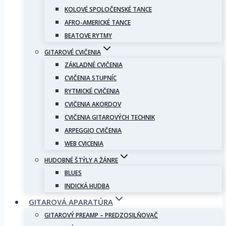
KOLOVÉ SPOLOČENSKÉ TANCE
AFRO-AMERICKÉ TANCE
BEATOVE RYTMY
GITAROVÉ CVIČENIA
ZÁKLADNÉ CVIČENIA
CVIČENIA STUPNÍC
RYTMICKÉ CVIČENIA
CVIČENIA AKORDOV
CVIČENIA GITAROVÝCH TECHNIK
ARPEGGIO CVIČENIA
WEB CVICENIA
HUDOBNÉ ŠTÝLY A ŽÁNRE
BLUES
INDICKÁ HUDBA
GITAROVÁ APARATÚRA
GITAROVÝ PREAMP – PREDZOSILŇOVAČ