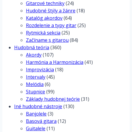
Gitarové techniky
(24)
Hudobné štýly a žánre
(18)
Katalóg akordov
(64)
Rozdelenie a typy gitar
(25)
Rytmická sekcia
(25)
Začíname s gitarou
(84)
Hudobná teória
(360)
Akordy
(107)
Harmónia a Harmonizácia
(41)
Improvizácia
(18)
Intervaly
(45)
Melódia
(6)
Stupnice
(99)
Základy hudobnej teórie
(31)
Iné hudobné nástroje
(130)
Banjolele
(3)
Basová gitara
(12)
Guitalele
(11)