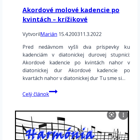
Akordové molové kadencie po
kvintách – krížikové
Vytvoril
Marián
15.4.2003
11.3.2022
Pred nedávnom vyšli dva príspevky ku
kadenciám v diatonickej durovej stupnici:
Akordové kadencie po kvintách nahor v
diatonickej dur Akordové kadencie po
kvartách nahor v diatonickej dur Tu sme si…
Akordové
Celý článok
molové
kadencie
po
kvintách
–
krížikové