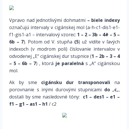
Vpravo nad jednotlivými dohmatmi
– biele indexy
označujú intervaly v cigánskej mol (a-h-c1-dis1-e1-
f1-gis1-a1 – intervalový vzorec:
1 – 2 – 3b – 4
#
– 5 –
6b – 7
). Potom od V. stupňa
(5
) už vidíte v ľavých
indexoch (v modrom poli) číslovanie intervalov v
odvodenej „E“ cigánskej dur stupnice (
1 – 2b – 3 – 4
– 5 – 6b – 7
) , ktorá
je paralelná
s „A“ cigánskou
mol.
Ak by sme
cigánsku dur transponovali
na
porovnanie s inými durovými stupnicami
do
„
c
„,
dostali by sme nasledovné tóny:
c1 – des1 – e1 –
f1 – g1 – as1 – h1
/ c2
*