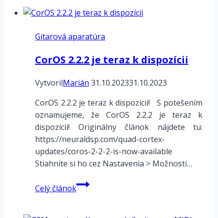
Media.io
Photo
Colorizer
Gitarová aparatúra
–
podrobný
CorOS 2.2.2 je teraz k dispozícii
návod
Vytvoril
Marián
31.10.2023
31.10.2023
CorOS 2.2.2 je teraz k dispozícii! S potešením
oznamujeme, že CorOS 2.2.2 je teraz k
dispozícii! Originálny článok nájdete tu:
https://neuraldsp.com/quad-cortex-
updates/coros-2-2-2-is-now-available
Stiahnite si ho cez Nastavenia > Možnosti…
CorOS
Celý článok
2.2.2
je