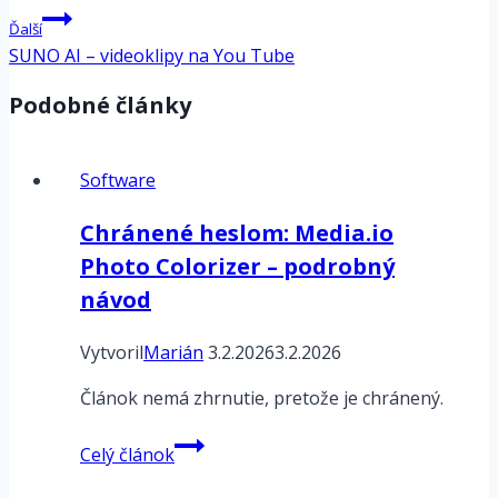
článku
Ďalší
SUNO AI – videoklipy na You Tube
Podobné články
Software
Chránené heslom: Media.io
Photo Colorizer – podrobný
návod
Vytvoril
Marián
3.2.2026
3.2.2026
Článok nemá zhrnutie, pretože je chránený.
Chránené
Celý článok
heslom: