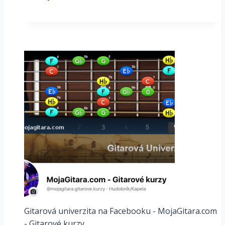
2.2.1
a
Cortex
Control
(beta)
0.7.0.42
sú
k
dispozícii
Gitarová univerzita na Facebooku - MojaGitara.com
- Gitarové kurzy