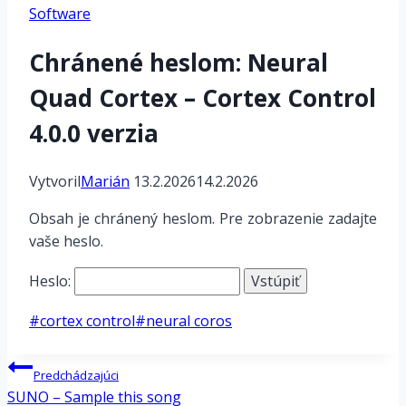
Software
Chránené heslom: Neural
Quad Cortex – Cortex Control
4.0.0 verzia
Vytvoril
Marián
13.2.2026
14.2.2026
Obsah je chránený heslom. Pre zobrazenie zadajte
vaše heslo.
Heslo:
Post
#
cortex control
#
neural coros
Tags:
Navigácia
Predchádzajúci
v
SUNO – Sample this song