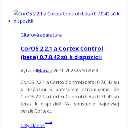
Remix/Edit
karta
Gitarová aparatúra
CorOS 2.2.1 a Cortex Control
(beta) 0.7.0.42 sú k dispozícii
Vytvoril
Marián
26.10.2023
26.10.2023
CorOS 2.2.1 a Cortex Control (beta) 0.7.0.42 sú
k dispozícii S potešením oznamujeme, že
CorOS 2.2.1 a Cortex Control (beta) 0.7.0.42 sú
teraz k dispozícii! Na spustenie najnovšej
verzie Cortex…
CorOS
Celý článok