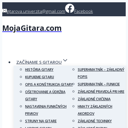
Skip
gitarova.univerzita@gmail.com
Facebook
to
content
MojaGitara.com
ZAČÍNAME S GITAROU
HISTÓRIA GITARY
SUPERHMATNÍK – ZÁKLADNÝ
POPIS
KUPUJEME GITARU
SUPERHMATNÍK – FUNKCIE
OPIS A KONŠTRUKCIA GITARY
ZÁKLADNÉ PRAVIDLÁ PRI HRE
OŠETROVANIE A ÚDRŽBA
GITARY
ZÁKLADNÉ CVIČENIA
NASTAVENIA FUNKČNÝCH
HMATY ZÁKLADNÝCH
PRVKOV
AKORDOV
STRUNY NA GITARE
ZÁKLADNÉ TECHNIKY