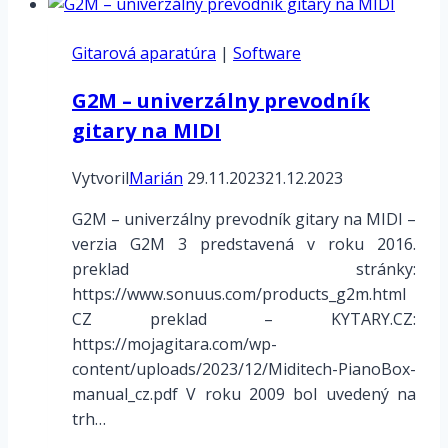
teraz
k
Gitarová aparatúra
dispozícii
|
Software
G2M – univerzálny prevodník
gitary na MIDI
Vytvoril
Marián
29.11.2023
21.12.2023
G2M – univerzálny prevodník gitary na MIDI –
verzia G2M 3 predstavená v roku 2016.
preklad stránky:
https://www.sonuus.com/products_g2m.html
CZ preklad – KYTARY.CZ:
https://mojagitara.com/wp-
content/uploads/2023/12/Miditech-PianoBox-
manual_cz.pdf V roku 2009 bol uvedený na
trh…