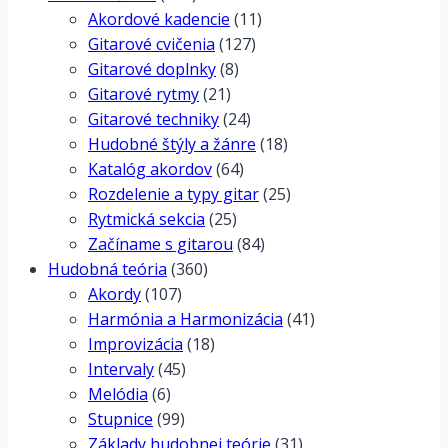
Akordové kadencie
(11)
Gitarové cvičenia
(127)
Gitarové doplnky
(8)
Gitarové rytmy
(21)
Gitarové techniky
(24)
Hudobné štýly a žánre
(18)
Katalóg akordov
(64)
Rozdelenie a typy gitar
(25)
Rytmická sekcia
(25)
Začíname s gitarou
(84)
Hudobná teória
(360)
Akordy
(107)
Harmónia a Harmonizácia
(41)
Improvizácia
(18)
Intervaly
(45)
Melódia
(6)
Stupnice
(99)
Základy hudobnej teórie
(31)