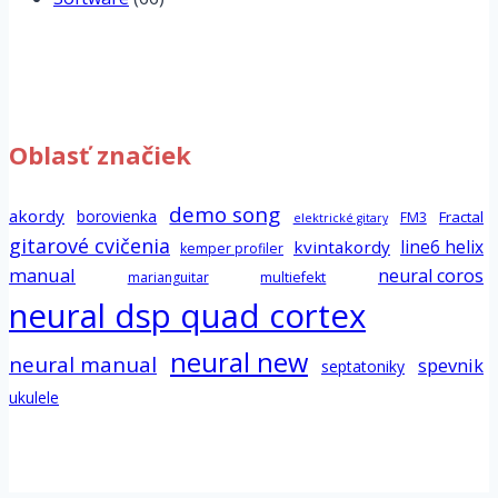
Oblasť značiek
demo song
akordy
borovienka
Fractal
FM3
elektrické gitary
gitarové cvičenia
line6 helix
kvintakordy
kemper profiler
manual
neural coros
marianguitar
multiefekt
neural dsp quad cortex
neural new
neural manual
spevnik
septatoniky
ukulele