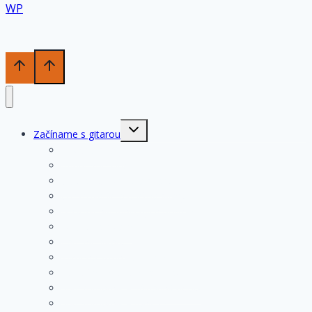
WP
Toggle
Začíname s gitarou
child
menu
História gitary
Kupujeme gitaru
Opis a konštrukcia gitary
Ošetrovanie a údržba gitary
Nastavenia funkčných prvkov
Struny na gitare
Ladenie gitary
Výmena strún na gitare
Rozloženie tónov na hmatníku
Superhmatník – základný popis
Superhmatník – funkcie