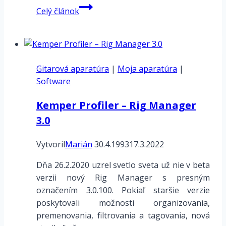
G2M
Celý článok
–
univerzálny
prevodník
gitary
Gitarová aparatúra
na
|
Moja aparatúra
|
Software
MIDI
Kemper Profiler – Rig Manager
3.0
Vytvoril
Marián
30.4.1993
17.3.2022
Dňa 26.2.2020 uzrel svetlo sveta už nie v beta
verzii nový Rig Manager s presným
označením 3.0.100. Pokiaľ staršie verzie
poskytovali možnosti organizovania,
premenovania, filtrovania a tagovania, nová