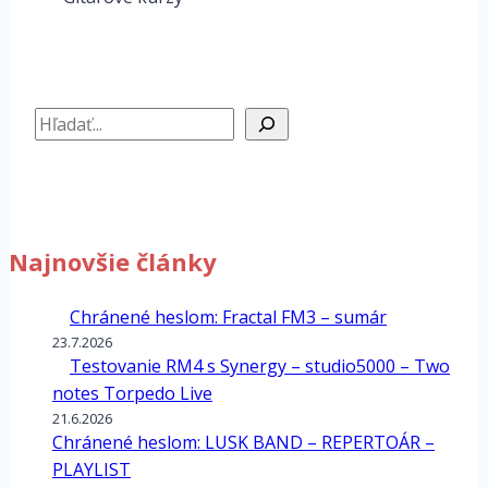
Hľadať
Najnovšie články
Chránené heslom: Fractal FM3 – sumár
23.7.2026
Testovanie RM4 s Synergy – studio5000 – Two
notes Torpedo Live
21.6.2026
Chránené heslom: LUSK BAND – REPERTOÁR –
PLAYLIST