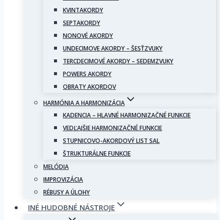
KVINTAKORDY
SEPTAKORDY
NONOVÉ AKORDY
UNDECIMOVE AKORDY – ŠESŤZVUKY
TERCDECIMOVÉ AKORDY – SEDEMZVUKY
POWERS AKORDY
OBRATY AKORDOV
HARMÓNIA A HARMONIZÁCIA
KADENCIA – HLAVNÉ HARMONIZAČNÉ FUNKCIE
VEDĽAJŠIE HARMONIZAČNÉ FUNKCIE
STUPNICOVO-AKORDOVÝ LIST SAL
ŠTRUKTURÁLNE FUNKCIE
MELÓDIA
IMPROVIZÁCIA
RÉBUSY A ÚLOHY
INÉ HUDOBNÉ NÁSTROJE