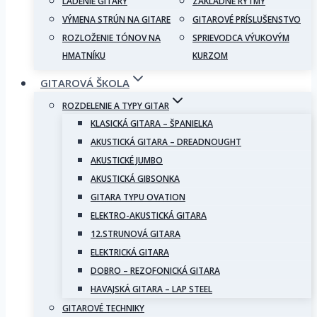
LADENIE GITARY
ZÁKLADNÉ RYTMY
VÝMENA STRÚN NA GITARE
GITAROVÉ PRÍSLUŠENSTVO
ROZLOŽENIE TÓNOV NA
SPRIEVODCA VÝUKOVÝM
HMATNÍKU
KURZOM
GITAROVÁ ŠKOLA
ROZDELENIE A TYPY GITAR
KLASICKÁ GITARA – ŠPANIELKA
AKUSTICKÁ GITARA – DREADNOUGHT
AKUSTICKÉ JUMBO
AKUSTICKÁ GIBSONKA
GITARA TYPU OVATION
ELEKTRO-AKUSTICKÁ GITARA
12.STRUNOVÁ GITARA
ELEKTRICKÁ GITARA
DOBRO – REZOFONICKÁ GITARA
HAVAJSKÁ GITARA – LAP STEEL
GITAROVÉ TECHNIKY