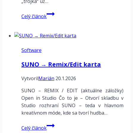
„trojka“ už…
Kemper
Celý článok
Profiler
–
Rig
Manager
Software
3.0
SUNO → Remix/Edit karta
Vytvoril
Marián
20.1.2026
SUNO – REMIX / EDIT (aktuálne záložky)
Open in Studio Čo to je – Otvorí skladbu v
Studio rozhraní SUNO – teda v hlavnom
kreatívnom móde, kde sa tvorí hudba…
SUNO
Celý článok
→