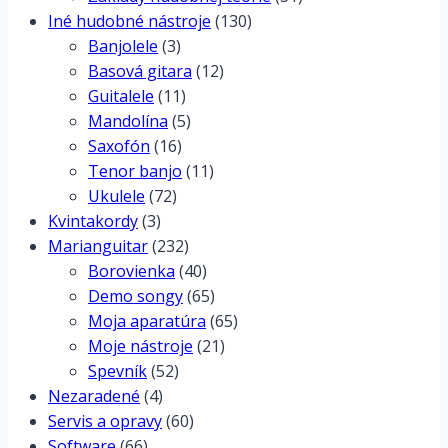
Iné hudobné nástroje
(130)
Banjolele
(3)
Basová gitara
(12)
Guitalele
(11)
Mandolína
(5)
Saxofón
(16)
Tenor banjo
(11)
Ukulele
(72)
Kvintakordy
(3)
Marianguitar
(232)
Borovienka
(40)
Demo songy
(65)
Moja aparatúra
(65)
Moje nástroje
(21)
Spevník
(52)
Nezaradené
(4)
Servis a opravy
(60)
Software
(66)