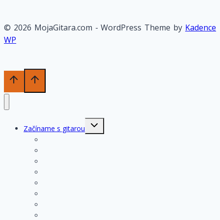
© 2026 MojaGitara.com - WordPress Theme by
Kadence
WP
Toggle
Začíname s gitarou
child
menu
História gitary
Kupujeme gitaru
Opis a konštrukcia gitary
Ošetrovanie a údržba gitary
Nastavenia funkčných prvkov
Struny na gitare
Ladenie gitary
Výmena strún na gitare