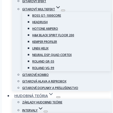
GITAROVÝ EFEKT
GITAROVÝ MULTIEFEKT
BOSS GT-1000CORE
HEADRUSH
HOTONE AMPERO
H&K BLACK SPIRIT FLOOR 200
KEMPER PROFILER
LINE6 HELIX
NEURAL DSP QUAD CORTEX
ROLAND GR-55
ROLAND VG-99
GITAROVÉ KOMBO
GITAROVÁ HLAVA A REPROBOX
GITAROVÉ DOPLNKY A PRÍSLUŠENSTVO
HUDOBNÁ TEÓRIA
ZÁKLADY HUDOBNEJ TEÓRIE
INTERVALY