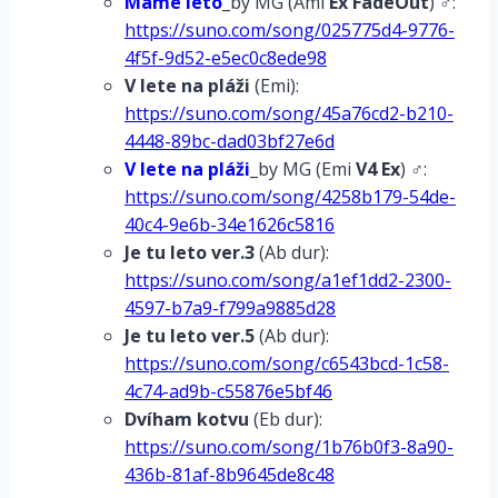
Máme leto
_by MG (Ami
Ex FadeOut
) ♂:
https://suno.com/song/025775d4-9776-
4f5f-9d52-e5ec0c8ede98
V lete na pláži
(Emi):
https://suno.com/song/45a76cd2-b210-
4448-89bc-dad03bf27e6d
V lete na pláži
_by MG (Emi
V4 Ex
) ♂:
https://suno.com/song/4258b179-54de-
40c4-9e6b-34e1626c5816
Je tu leto ver.3
(Ab dur):
https://suno.com/song/a1ef1dd2-2300-
4597-b7a9-f799a9885d28
Je tu leto ver.5
(Ab dur):
https://suno.com/song/c6543bcd-1c58-
4c74-ad9b-c55876e5bf46
Dvíham kotvu
(Eb dur):
https://suno.com/song/1b76b0f3-8a90-
436b-81af-8b9645de8c48