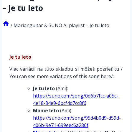
– Je tu leto
/
Marianguitar & SUNO AI playlist – Je tu leto
Je tu leto
Viac variácií na túto skladbu si môžeš pozrieť tu /
You can see more variations of this song here/:
Je tu leto
(Ami):
https://suno.com/song/0d6b7fcc-a05c-
4e18-84e9-6bcf4d7cc8f6
Máme leto
(Ami):
https://suno.com/song/95d4b0d9-d59d-
406b-9e71-699eec6a286f