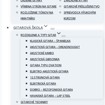
LADENIE GITARY
ZÁKLADNÉ RYTMY
VÝMENA STRÚN NA GITARE
GITAROVÉ PRÍSLUŠENSTVO
ROZLOŽENIE TÓNOV NA
SPRIEVODCA VÝUKOVÝM
HMATNÍKU
KURZOM
GITAROVÁ ŠKOLA
ROZDELENIE A TYPY GITAR
KLASICKÁ GITARA – ŠPANIELKA
AKUSTICKÁ GITARA – DREADNOUGHT
AKUSTICKÉ JUMBO
AKUSTICKÁ GIBSONKA
GITARA TYPU OVATION
ELEKTRO-AKUSTICKÁ GITARA
12.STRUNOVÁ GITARA
ELEKTRICKÁ GITARA
DOBRO – REZOFONICKÁ GITARA
HAVAJSKÁ GITARA – LAP STEEL
GITAROVÉ TECHNIKY