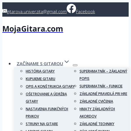
Skip
gitarova.univerzita@gmail.com
Facebook
to
content
MojaGitara.com
ZAČÍNAME S GITAROU
HISTÓRIA GITARY
SUPERHMATNÍK – ZÁKLADNÝ
POPIS
KUPUJEME GITARU
SUPERHMATNÍK – FUNKCIE
OPIS A KONŠTRUKCIA GITARY
ZÁKLADNÉ PRAVIDLÁ PRI HRE
OŠETROVANIE A ÚDRŽBA
GITARY
ZÁKLADNÉ CVIČENIA
NASTAVENIA FUNKČNÝCH
HMATY ZÁKLADNÝCH
PRVKOV
AKORDOV
STRUNY NA GITARE
ZÁKLADNÉ TECHNIKY