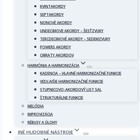
KVINTAKORDY
SEPTAKORDY
NONOVÉ AKORDY
UNDECIMOVE AKORDY – ŠESŤZVUKY
TERCDECIMOVÉ AKORDY – SEDEMZVUKY
POWERS AKORDY
OBRATY AKORDOV
HARMÓNIA A HARMONIZÁCIA
KADENCIA – HLAVNÉ HARMONIZAČNÉ FUNKCIE
VEDĽAJŠIE HARMONIZAČNÉ FUNKCIE
STUPNICOVO-AKORDOVÝ LIST SAL
ŠTRUKTURÁLNE FUNKCIE
MELÓDIA
IMPROVIZÁCIA
RÉBUSY A ÚLOHY
INÉ HUDOBNÉ NÁSTROJE