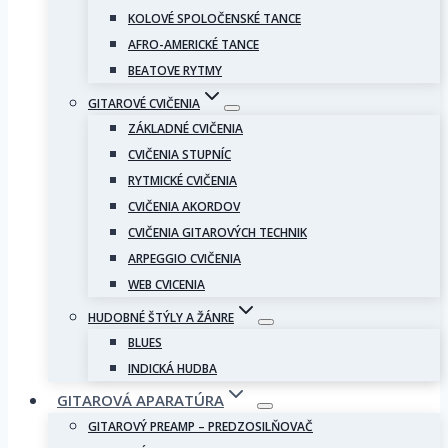
KOLOVÉ SPOLOČENSKÉ TANCE
AFRO-AMERICKÉ TANCE
BEATOVE RYTMY
GITAROVÉ CVIČENIA
ZÁKLADNÉ CVIČENIA
CVIČENIA STUPNÍC
RYTMICKÉ CVIČENIA
CVIČENIA AKORDOV
CVIČENIA GITAROVÝCH TECHNIK
ARPEGGIO CVIČENIA
WEB CVICENIA
HUDOBNÉ ŠTÝLY A ŽÁNRE
BLUES
INDICKÁ HUDBA
GITAROVÁ APARATÚRA
GITAROVÝ PREAMP – PREDZOSILŇOVAČ