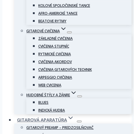
KOLOVÉ SPOLOČENSKÉ TANCE
AFRO-AMERICKÉ TANCE
BEATOVE RYTMY
GITAROVÉ CVIČENIA
ZÁKLADNÉ CVIČENIA
CVIČENIA STUPNÍC
RYTMICKÉ CVIČENIA
CVIČENIA AKORDOV
CVIČENIA GITAROVÝCH TECHNIK
ARPEGGIO CVIČENIA
WEB CVICENIA
HUDOBNÉ ŠTÝLY A ŽÁNRE
BLUES
INDICKÁ HUDBA
GITAROVÁ APARATÚRA
GITAROVÝ PREAMP – PREDZOSILŇOVAČ