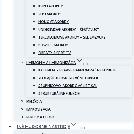
KVINTAKORDY
SEPTAKORDY
NONOVÉ AKORDY
UNDECIMOVE AKORDY – ŠESŤZVUKY
TERCDECIMOVÉ AKORDY – SEDEMZVUKY
POWERS AKORDY
OBRATY AKORDOV
HARMÓNIA A HARMONIZÁCIA
KADENCIA – HLAVNÉ HARMONIZAČNÉ FUNKCIE
VEDĽAJŠIE HARMONIZAČNÉ FUNKCIE
STUPNICOVO-AKORDOVÝ LIST SAL
ŠTRUKTURÁLNE FUNKCIE
MELÓDIA
IMPROVIZÁCIA
RÉBUSY A ÚLOHY
INÉ HUDOBNÉ NÁSTROJE