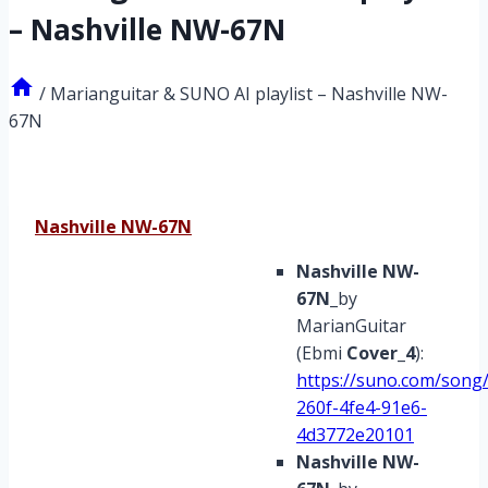
– Nashville NW-67N
/
Marianguitar & SUNO AI playlist – Nashville NW-
67N
Nashville NW-67N
Nashville NW-
67N
_by
MarianGuitar
(Ebmi
Cover_4
):
https://suno.com/song
260f-4fe4-91e6-
4d3772e20101
Nashville NW-