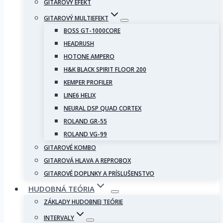
GITAROVÝ EFEKT
GITAROVÝ MULTIEFEKT
BOSS GT-1000CORE
HEADRUSH
HOTONE AMPERO
H&K BLACK SPIRIT FLOOR 200
KEMPER PROFILER
LINE6 HELIX
NEURAL DSP QUAD CORTEX
ROLAND GR-55
ROLAND VG-99
GITAROVÉ KOMBO
GITAROVÁ HLAVA A REPROBOX
GITAROVÉ DOPLNKY A PRÍSLUŠENSTVO
HUDOBNÁ TEÓRIA
ZÁKLADY HUDOBNEJ TEÓRIE
INTERVALY