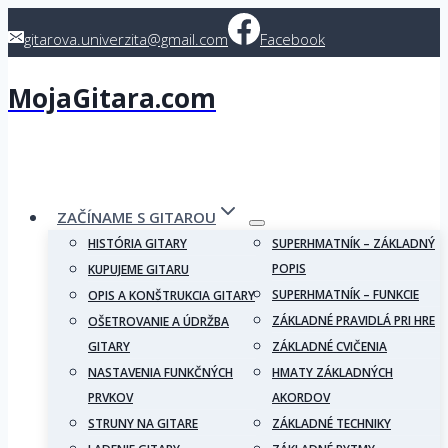
Skip
gitarova.univerzita@gmail.com
Facebook
to
content
MojaGitara.com
ZAČÍNAME S GITAROU
HISTÓRIA GITARY
SUPERHMATNÍK – ZÁKLADNÝ
POPIS
KUPUJEME GITARU
SUPERHMATNÍK – FUNKCIE
OPIS A KONŠTRUKCIA GITARY
ZÁKLADNÉ PRAVIDLÁ PRI HRE
OŠETROVANIE A ÚDRŽBA
GITARY
ZÁKLADNÉ CVIČENIA
NASTAVENIA FUNKČNÝCH
HMATY ZÁKLADNÝCH
PRVKOV
AKORDOV
STRUNY NA GITARE
ZÁKLADNÉ TECHNIKY