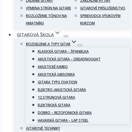
LADENIE GITARY
ZÁKLADNÉ RYTMY
VÝMENA STRÚN NA GITARE
GITAROVÉ PRÍSLUŠENSTVO
ROZLOŽENIE TÓNOV NA
SPRIEVODCA VÝUKOVÝM
HMATNÍKU
KURZOM
GITAROVÁ ŠKOLA
ROZDELENIE A TYPY GITAR
KLASICKÁ GITARA – ŠPANIELKA
AKUSTICKÁ GITARA – DREADNOUGHT
AKUSTICKÉ JUMBO
AKUSTICKÁ GIBSONKA
GITARA TYPU OVATION
ELEKTRO-AKUSTICKÁ GITARA
12.STRUNOVÁ GITARA
ELEKTRICKÁ GITARA
DOBRO – REZOFONICKÁ GITARA
HAVAJSKÁ GITARA – LAP STEEL
GITAROVÉ TECHNIKY