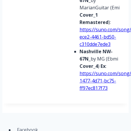
67N
_by
MarianGuitar (Emi
Cover_1
Remastered
):
https://suno.com/song
ece2-4461-bd50-
c310dde7ede3
Nashville NW-
67N
_by MG (Ebmi
Cover_4
)
Ex
:
https://suno.com/song
1477-4d71-bc75-
ff97ec817f73
Facebook