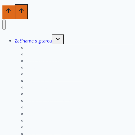
Toggle
Začíname s gitarou
child
menu
História gitary
Kupujeme gitaru
Opis a konštrukcia gitary
Ošetrovanie a údržba gitary
Nastavenia funkčných prvkov
Struny na gitare
Ladenie gitary
Výmena strún na gitare
Rozloženie tónov na hmatníku
Superhmatník – základný popis
Superhmatník – funkcie
Základné pravidlá pri hre
Základné cvičenia
Hmaty základných akordov