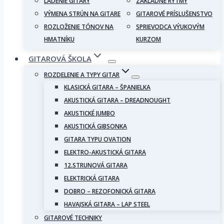
LADENIE GITARY
ZÁKLADNÉ RYTMY
VÝMENA STRÚN NA GITARE
GITAROVÉ PRÍSLUŠENSTVO
ROZLOŽENIE TÓNOV NA
SPRIEVODCA VÝUKOVÝM
HMATNÍKU
KURZOM
GITAROVÁ ŠKOLA
ROZDELENIE A TYPY GITAR
KLASICKÁ GITARA – ŠPANIELKA
AKUSTICKÁ GITARA – DREADNOUGHT
AKUSTICKÉ JUMBO
AKUSTICKÁ GIBSONKA
GITARA TYPU OVATION
ELEKTRO-AKUSTICKÁ GITARA
12.STRUNOVÁ GITARA
ELEKTRICKÁ GITARA
DOBRO – REZOFONICKÁ GITARA
HAVAJSKÁ GITARA – LAP STEEL
GITAROVÉ TECHNIKY