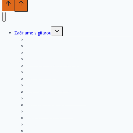
Toggle
Začíname s gitarou
child
menu
História gitary
Kupujeme gitaru
Opis a konštrukcia gitary
Ošetrovanie a údržba gitary
Nastavenia funkčných prvkov
Struny na gitare
Ladenie gitary
Výmena strún na gitare
Rozloženie tónov na hmatníku
Superhmatník – základný popis
Superhmatník – funkcie
Základné pravidlá pri hre
Základné cvičenia
Hmaty základných akordov
Základné techniky