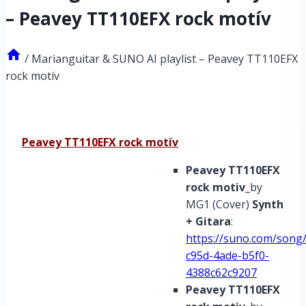
– Peavey TT110EFX rock motív
/
Marianguitar & SUNO AI playlist – Peavey TT110EFX
rock motív
Peavey TT110EFX rock motív
Peavey TT110EFX
rock motiv
_by
MG1 (Cover)
Synth
+ Gitara
:
https://suno.com/song
c95d-4ade-b5f0-
4388c62c9207
Peavey TT110EFX