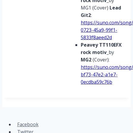
rock motiv
_by
MG1 (Cover)
Lead
Git2
:
https://suno.com/song
0723-45a9-99f1-
5833f8aeed2d
Peavey TT110EFX
rock motiv
_by
MG2
(Cover):
https://suno.com/song
bf73-47e2-a1e7-
0ecdba59c76b
Facebook
Twitter