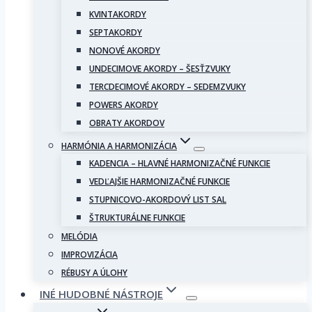
KVINTAKORDY
SEPTAKORDY
NONOVÉ AKORDY
UNDECIMOVE AKORDY – ŠESŤZVUKY
TERCDECIMOVÉ AKORDY – SEDEMZVUKY
POWERS AKORDY
OBRATY AKORDOV
HARMÓNIA A HARMONIZÁCIA
KADENCIA – HLAVNÉ HARMONIZAČNÉ FUNKCIE
VEDĽAJŠIE HARMONIZAČNÉ FUNKCIE
STUPNICOVO-AKORDOVÝ LIST SAL
ŠTRUKTURÁLNE FUNKCIE
MELÓDIA
IMPROVIZÁCIA
RÉBUSY A ÚLOHY
INÉ HUDOBNÉ NÁSTROJE