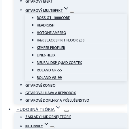
GITAROVÝ EFEKT
GITAROVÝ MULTIEFEKT
BOSS GT-1000CORE
HEADRUSH
HOTONE AMPERO
H&K BLACK SPIRIT FLOOR 200
KEMPER PROFILER
LINE6 HELIX
NEURAL DSP QUAD CORTEX
ROLAND GR-55
ROLAND VG-99
GITAROVÉ KOMBO
GITAROVÁ HLAVA A REPROBOX
GITAROVÉ DOPLNKY A PRÍSLUŠENSTVO
HUDOBNÁ TEÓRIA
ZÁKLADY HUDOBNEJ TEÓRIE
INTERVALY