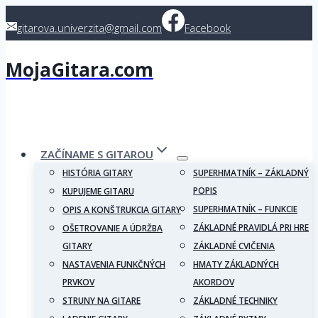
Skip
gitarova.univerzita@gmail.com
Facebook
to
content
MojaGitara.com
ZAČÍNAME S GITAROU
HISTÓRIA GITARY
SUPERHMATNÍK – ZÁKLADNÝ
POPIS
KUPUJEME GITARU
SUPERHMATNÍK – FUNKCIE
OPIS A KONŠTRUKCIA GITARY
ZÁKLADNÉ PRAVIDLÁ PRI HRE
OŠETROVANIE A ÚDRŽBA
GITARY
ZÁKLADNÉ CVIČENIA
NASTAVENIA FUNKČNÝCH
HMATY ZÁKLADNÝCH
PRVKOV
AKORDOV
STRUNY NA GITARE
ZÁKLADNÉ TECHNIKY