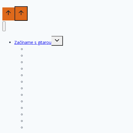
Toggle
Začíname s gitarou
child
menu
História gitary
Kupujeme gitaru
Opis a konštrukcia gitary
Ošetrovanie a údržba gitary
Nastavenia funkčných prvkov
Struny na gitare
Ladenie gitary
Výmena strún na gitare
Rozloženie tónov na hmatníku
Superhmatník – základný popis
Superhmatník – funkcie
Základné pravidlá pri hre
Základné cvičenia