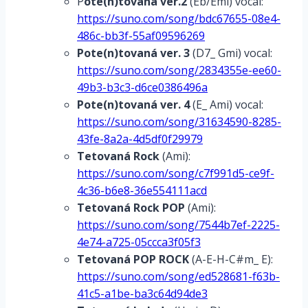
P
ote(n)tovaná ver.2
(Eb/Emi) vocal:
https://suno.com/song/bdc67655-08e4-
486c-bb3f-55af09596269
Pote(n)tovaná ver. 3
(D7_ Gmi) vocal:
https://suno.com/song/2834355e-ee60-
49b3-b3c3-d6ce0386496a
Pote(n)tovaná ver. 4
(E_ Ami) vocal:
https://suno.com/song/31634590-8285-
43fe-8a2a-4d5df0f29979
Tetovaná
Rock
(Ami):
https://suno.com/song/c7f991d5-ce9f-
4c36-b6e8-36e554111acd
Tetovaná
Rock POP
(Ami):
https://suno.com/song/7544b7ef-2225-
4e74-a725-05ccca3f05f3
Tetovaná
POP ROCK
(A-E-H-C#m_ E):
https://suno.com/song/ed528681-f63b-
41c5-a1be-ba3c64d94de3