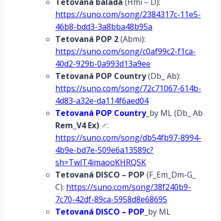
Tetovaná
balada
(Hmi – D):
https://suno.com/song/2384317c-11e5-
46b8-bdd3-3a8bba48b95a
Tetovaná
POP 2
(Abmi):
https://suno.com/song/c0af99c2-f1ca-
40d2-929b-0a993d13a9ee
Tetovaná
POP Country
(Db_ Ab):
https://suno.com/song/72c71067-614b-
4d83-a32e-da114f6aed04
Tetovaná POP Country
_by ML (Db_ Ab
Rem_V4 Ex)
♂:
https://suno.com/song/db54fb97-8994-
4b9e-bd7e-509e6a13589c?
sh=TwlT4imaooKHRQSK
Tetovaná
DISCO – POP
(F_Em_Dm-G_
C):
https://suno.com/song/38f240b9-
7c70-42df-89ca-5958d8e68695
Tetovaná DISCO – POP
_by ML