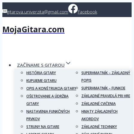
Skip
gitarova.univerzita@gmail.com
Facebook
to
content
MojaGitara.com
ZAČÍNAME S GITAROU
HISTÓRIA GITARY
SUPERHMATNÍK – ZÁKLADNÝ
POPIS
KUPUJEME GITARU
SUPERHMATNÍK – FUNKCIE
OPIS A KONŠTRUKCIA GITARY
ZÁKLADNÉ PRAVIDLÁ PRI HRE
OŠETROVANIE A ÚDRŽBA
GITARY
ZÁKLADNÉ CVIČENIA
NASTAVENIA FUNKČNÝCH
HMATY ZÁKLADNÝCH
PRVKOV
AKORDOV
STRUNY NA GITARE
ZÁKLADNÉ TECHNIKY