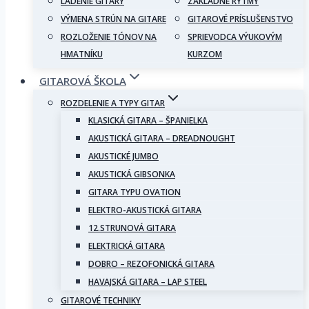
LADENIE GITARY
ZÁKLADNÉ RYTMY
VÝMENA STRÚN NA GITARE
GITAROVÉ PRÍSLUŠENSTVO
ROZLOŽENIE TÓNOV NA
SPRIEVODCA VÝUKOVÝM
HMATNÍKU
KURZOM
GITAROVÁ ŠKOLA
ROZDELENIE A TYPY GITAR
KLASICKÁ GITARA – ŠPANIELKA
AKUSTICKÁ GITARA – DREADNOUGHT
AKUSTICKÉ JUMBO
AKUSTICKÁ GIBSONKA
GITARA TYPU OVATION
ELEKTRO-AKUSTICKÁ GITARA
12.STRUNOVÁ GITARA
ELEKTRICKÁ GITARA
DOBRO – REZOFONICKÁ GITARA
HAVAJSKÁ GITARA – LAP STEEL
GITAROVÉ TECHNIKY