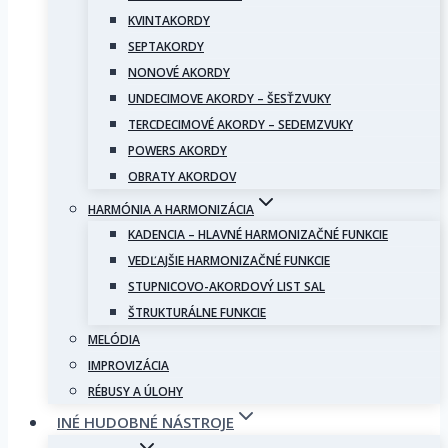
KVINTAKORDY
SEPTAKORDY
NONOVÉ AKORDY
UNDECIMOVE AKORDY – ŠESŤZVUKY
TERCDECIMOVÉ AKORDY – SEDEMZVUKY
POWERS AKORDY
OBRATY AKORDOV
HARMÓNIA A HARMONIZÁCIA
KADENCIA – HLAVNÉ HARMONIZAČNÉ FUNKCIE
VEDĽAJŠIE HARMONIZAČNÉ FUNKCIE
STUPNICOVO-AKORDOVÝ LIST SAL
ŠTRUKTURÁLNE FUNKCIE
MELÓDIA
IMPROVIZÁCIA
RÉBUSY A ÚLOHY
INÉ HUDOBNÉ NÁSTROJE