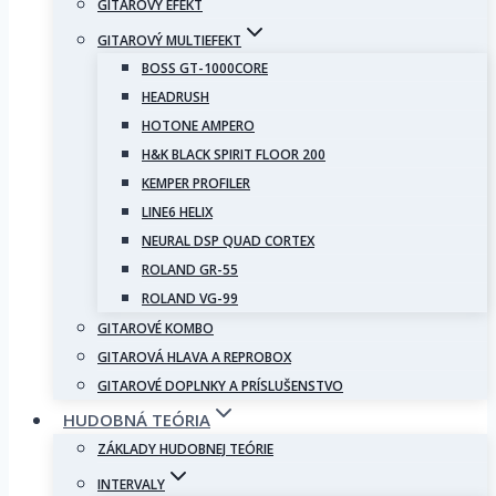
GITAROVÝ EFEKT
GITAROVÝ MULTIEFEKT
BOSS GT-1000CORE
HEADRUSH
HOTONE AMPERO
H&K BLACK SPIRIT FLOOR 200
KEMPER PROFILER
LINE6 HELIX
NEURAL DSP QUAD CORTEX
ROLAND GR-55
ROLAND VG-99
GITAROVÉ KOMBO
GITAROVÁ HLAVA A REPROBOX
GITAROVÉ DOPLNKY A PRÍSLUŠENSTVO
HUDOBNÁ TEÓRIA
ZÁKLADY HUDOBNEJ TEÓRIE
INTERVALY