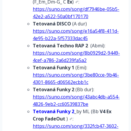
(F_Em_Dm-G_ C
Ex
) ♂:
https://suno.com/song/df7946be-05b5-
42e2-a522-50a0bf170170
Tetovaná
DISCO
(A dur)
https://suno.com/song/e16a54f8-411d-
4e95-b22a-5f57333dac45
Tetovaná
Techno RAP 2
(Abmi):
https://suno.com/song/8b0929d2-9449-
4cef-a786-2a6d239fa5a2
Tetovaná Funky 1
(Emi):
https://suno.com/song/3be80cce-9b46-
4301-8665-d06562ecbb1c
Tetovaná
Funky 2
(Bb dur):
https://suno.com/song/43abc4db-a554-
4826-9eb2-cc60539837be
Tetovaná Funky 2
_by ML (Bb
V4 Ex
Crop FadeOut
) ♂:
https://suno.com/song/332fcb47-3602-