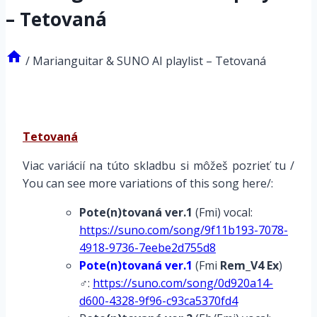
– Tetovaná
/
Marianguitar & SUNO AI playlist – Tetovaná
Tetovaná
Viac variácií na túto skladbu si môžeš pozrieť tu /
You can see more variations of this song here/:
Pote(n)tovaná ver.1
(Fmi) vocal:
https://suno.com/song/9f11b193-7078-
4918-9736-7eebe2d755d8
Pote(n)tovaná ver.1
(Fmi
Rem_V4 Ex
)
♂:
https://suno.com/song/0d920a14-
d600-4328-9f96-c93ca5370fd4