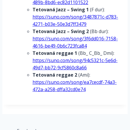
489b-8bd6-ec82d1101522
Tetovaná
Jazz – Swing 1
(F dur):
https://suno.com/song/3487871c-d783-
4271-b03e-50e3d7ff3479
Tetovaná Jazz – Swing 2
(Bb dur):
https://suno.com/song/3f6dd016-7158-
4616-be49-0b6c723fca84
Tetovaná
reggae 1
(Bb_ C_Bb_ Dmi):
https://suno.com/song/94c5321c-5e6d-
49d7-bb72-9cf5860c8a66
Tetovaná
reggae 2
(Ami):
https://suno.com/song/ea7cecdf-74a3-
472a-a258-dffa32cd0e74