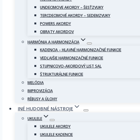
UNDECIMOVE AKORDY – ŠESŤZVUKY
TERCDECIMOVÉ AKORDY – SEDEMZVUKY
POWERS AKORDY
OBRATY AKORDOV
HARMÓNIA A HARMONIZÁCIA
KADENCIA – HLAVNÉ HARMONIZAČNÉ FUNKCIE
VEDĽAJŠIE HARMONIZAČNÉ FUNKCIE
STUPNICOVO-AKORDOVÝ LIST SAL
ŠTRUKTURÁLNE FUNKCIE
MELÓDIA
IMPROVIZÁCIA
RÉBUSY A ÚLOHY
INÉ HUDOBNÉ NÁSTROJE
UKULELE
UKULELE AKORDY
UKULELE KADENCIE