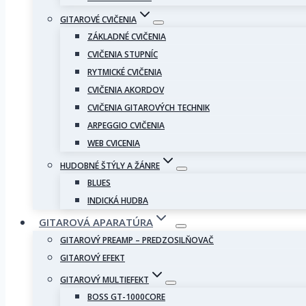
GITAROVÉ CVIČENIA
ZÁKLADNÉ CVIČENIA
CVIČENIA STUPNÍC
RYTMICKÉ CVIČENIA
CVIČENIA AKORDOV
CVIČENIA GITAROVÝCH TECHNIK
ARPEGGIO CVIČENIA
WEB CVICENIA
HUDOBNÉ ŠTÝLY A ŽÁNRE
BLUES
INDICKÁ HUDBA
GITAROVÁ APARATÚRA
GITAROVÝ PREAMP – PREDZOSILŇOVAČ
GITAROVÝ EFEKT
GITAROVÝ MULTIEFEKT
BOSS GT-1000CORE