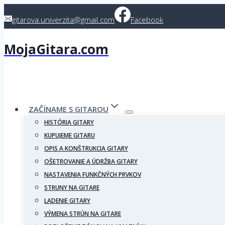
Skip
gitarova.univerzita@gmail.com
Facebook
to
content
MojaGitara.com
ZAČÍNAME S GITAROU
HISTÓRIA GITARY
KUPUJEME GITARU
OPIS A KONŠTRUKCIA GITARY
OŠETROVANIE A ÚDRŽBA GITARY
NASTAVENIA FUNKČNÝCH PRVKOV
STRUNY NA GITARE
LADENIE GITARY
VÝMENA STRÚN NA GITARE