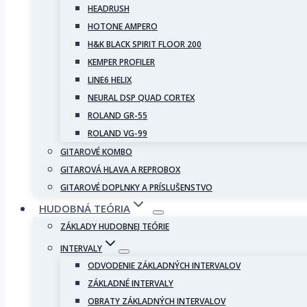
HEADRUSH
HOTONE AMPERO
H&K BLACK SPIRIT FLOOR 200
KEMPER PROFILER
LINE6 HELIX
NEURAL DSP QUAD CORTEX
ROLAND GR-55
ROLAND VG-99
GITAROVÉ KOMBO
GITAROVÁ HLAVA A REPROBOX
GITAROVÉ DOPLNKY A PRÍSLUŠENSTVO
HUDOBNÁ TEÓRIA
ZÁKLADY HUDOBNEJ TEÓRIE
INTERVALY
ODVODENIE ZÁKLADNÝCH INTERVALOV
ZÁKLADNÉ INTERVALY
OBRATY ZÁKLADNÝCH INTERVALOV