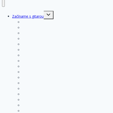
Toggle
Začíname s gitarou
child
menu
História gitary
Kupujeme gitaru
Opis a konštrukcia gitary
Ošetrovanie a údržba gitary
Nastavenia funkčných prvkov
Struny na gitare
Ladenie gitary
Výmena strún na gitare
Rozloženie tónov na hmatníku
Superhmatník – základný popis
Superhmatník – funkcie
Základné pravidlá pri hre
Základné cvičenia
Hmaty základných akordov
Základné techniky
Základné rytmy
Gitarové príslušenstvo