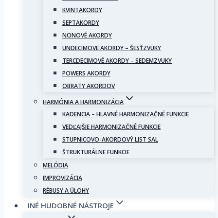
KVINTAKORDY
SEPTAKORDY
NONOVÉ AKORDY
UNDECIMOVE AKORDY – ŠESŤZVUKY
TERCDECIMOVÉ AKORDY – SEDEMZVUKY
POWERS AKORDY
OBRATY AKORDOV
HARMÓNIA A HARMONIZÁCIA
KADENCIA – HLAVNÉ HARMONIZAČNÉ FUNKCIE
VEDĽAJŠIE HARMONIZAČNÉ FUNKCIE
STUPNICOVO-AKORDOVÝ LIST SAL
ŠTRUKTURÁLNE FUNKCIE
MELÓDIA
IMPROVIZÁCIA
RÉBUSY A ÚLOHY
INÉ HUDOBNÉ NÁSTROJE