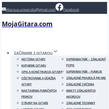
Skip
gitarova.univerzita@gmail.com
Facebook
to
content
MojaGitara.com
ZAČÍNAME S GITAROU
HISTÓRIA GITARY
SUPERHMATNÍK – ZÁKLADNÝ
POPIS
KUPUJEME GITARU
SUPERHMATNÍK – FUNKCIE
OPIS A KONŠTRUKCIA GITARY
ZÁKLADNÉ PRAVIDLÁ PRI HRE
OŠETROVANIE A ÚDRŽBA
GITARY
ZÁKLADNÉ CVIČENIA
NASTAVENIA FUNKČNÝCH
HMATY ZÁKLADNÝCH
PRVKOV
AKORDOV
STRUNY NA GITARE
ZÁKLADNÉ TECHNIKY