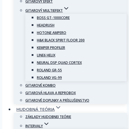
GITAROVÝ EFEKT
GITAROVÝ MULTIEFEKT
BOSS GT-1000CORE
HEADRUSH
HOTONE AMPERO
H&K BLACK SPIRIT FLOOR 200
KEMPER PROFILER
LINE6 HELIX
NEURAL DSP QUAD CORTEX
ROLAND GR-55
ROLAND VG-99
GITAROVÉ KOMBO
GITAROVÁ HLAVA A REPROBOX
GITAROVÉ DOPLNKY A PRÍSLUŠENSTVO
HUDOBNÁ TEÓRIA
ZÁKLADY HUDOBNEJ TEÓRIE
INTERVALY