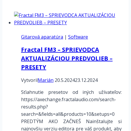
Gitarová aparatúra
|
Software
Fractal FM3 – SPRIEVODCA
AKTUALIZÁCIOU PREDVOLIEB –
PRESETY
Vytvoril
Marián
20.5.2024
23.12.2024
Sťiahnutie presetov od iných užívateľov:
https://axechange.fractalaudio.com/search-
results.php?
search=&fields=all&products=10&setups=0
PREDTÝM AKO ZAČNEŠ Nainštalujte si
najnovšiu verziu editora pre váš produkt, aby