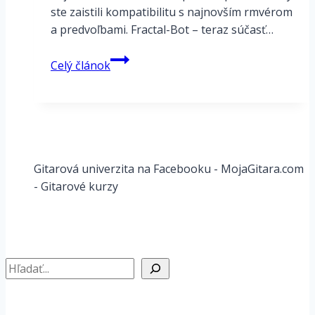
ste zaistili kompatibilitu s najnovším rmvérom
a predvoľbami. Fractal-Bot – teraz súčasť…
Fractal
Celý článok
FM3
–
SPRIEVODCA
AKTUALIZÁCIOU
PREDVOLIEB
–
Gitarová univerzita na Facebooku - MojaGitara.com
PRESETY
- Gitarové kurzy
Hľadať