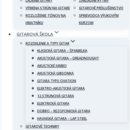
LADENIE GITARY
ZÁKLADNÉ RYTMY
VÝMENA STRÚN NA GITARE
GITAROVÉ PRÍSLUŠENSTVO
ROZLOŽENIE TÓNOV NA
SPRIEVODCA VÝUKOVÝM
HMATNÍKU
KURZOM
GITAROVÁ ŠKOLA
ROZDELENIE A TYPY GITAR
KLASICKÁ GITARA – ŠPANIELKA
AKUSTICKÁ GITARA – DREADNOUGHT
AKUSTICKÉ JUMBO
AKUSTICKÁ GIBSONKA
GITARA TYPU OVATION
ELEKTRO-AKUSTICKÁ GITARA
12.STRUNOVÁ GITARA
ELEKTRICKÁ GITARA
DOBRO – REZOFONICKÁ GITARA
HAVAJSKÁ GITARA – LAP STEEL
GITAROVÉ TECHNIKY