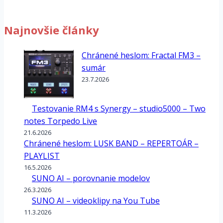
Najnovšie články
Chránené heslom: Fractal FM3 –
sumár
23.7.2026
Testovanie RM4 s Synergy – studio5000 – Two
notes Torpedo Live
21.6.2026
Chránené heslom: LUSK BAND – REPERTOÁR –
PLAYLIST
16.5.2026
SUNO AI – porovnanie modelov
26.3.2026
SUNO AI – videoklipy na You Tube
11.3.2026