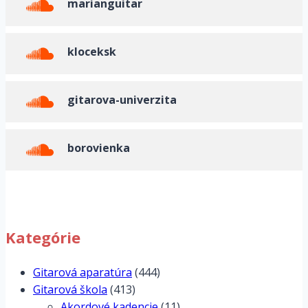
marianguitar
kloceksk
gitarova-univerzita
borovienka
Kategórie
Gitarová aparatúra
(444)
Gitarová škola
(413)
Akordové kadencie
(11)