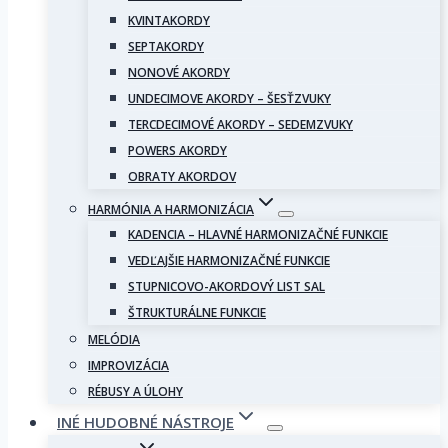
KVINTAKORDY
SEPTAKORDY
NONOVÉ AKORDY
UNDECIMOVE AKORDY – ŠESŤZVUKY
TERCDECIMOVÉ AKORDY – SEDEMZVUKY
POWERS AKORDY
OBRATY AKORDOV
HARMÓNIA A HARMONIZÁCIA
KADENCIA – HLAVNÉ HARMONIZAČNÉ FUNKCIE
VEDĽAJŠIE HARMONIZAČNÉ FUNKCIE
STUPNICOVO-AKORDOVÝ LIST SAL
ŠTRUKTURÁLNE FUNKCIE
MELÓDIA
IMPROVIZÁCIA
RÉBUSY A ÚLOHY
INÉ HUDOBNÉ NÁSTROJE