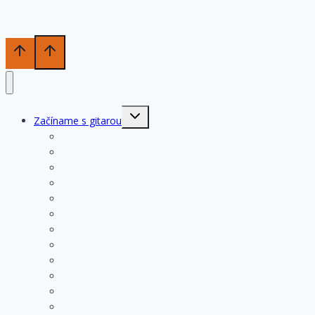
Toggle
Začíname s gitarou
child
menu
História gitary
Kupujeme gitaru
Opis a konštrukcia gitary
Ošetrovanie a údržba gitary
Nastavenia funkčných prvkov
Struny na gitare
Ladenie gitary
Výmena strún na gitare
Rozloženie tónov na hmatníku
Superhmatník – základný popis
Superhmatník – funkcie
Základné pravidlá pri hre