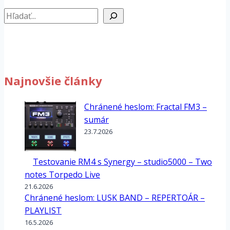
Hľadať
Najnovšie články
Chránené heslom: Fractal FM3 –
sumár
23.7.2026
Testovanie RM4 s Synergy – studio5000 – Two
notes Torpedo Live
21.6.2026
Chránené heslom: LUSK BAND – REPERTOÁR –
PLAYLIST
16.5.2026