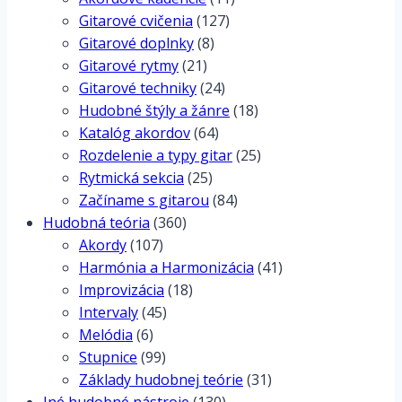
Gitarové cvičenia
(127)
Gitarové doplnky
(8)
Gitarové rytmy
(21)
Gitarové techniky
(24)
Hudobné štýly a žánre
(18)
Katalóg akordov
(64)
Rozdelenie a typy gitar
(25)
Rytmická sekcia
(25)
Začíname s gitarou
(84)
Hudobná teória
(360)
Akordy
(107)
Harmónia a Harmonizácia
(41)
Improvizácia
(18)
Intervaly
(45)
Melódia
(6)
Stupnice
(99)
Základy hudobnej teórie
(31)
Iné hudobné nástroje
(130)