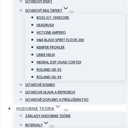
GITAROVÝ EFEKT
GITAROVÝ MULTIEFEKT
BOSS GT-1000CORE
HEADRUSH
HOTONE AMPERO
H&K BLACK SPIRIT FLOOR 200
KEMPER PROFILER
LINE6 HELIX
NEURAL DSP QUAD CORTEX
ROLAND GR-55
ROLAND VG-99
GITAROVÉ KOMBO
GITAROVÁ HLAVA A REPROBOX
GITAROVÉ DOPLNKY A PRÍSLUŠENSTVO
HUDOBNÁ TEÓRIA
ZÁKLADY HUDOBNEJ TEÓRIE
INTERVALY