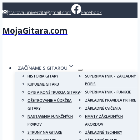
Skip
gitarova.univerzita@gmail.com
Facebook
to
content
MojaGitara.com
ZAČÍNAME S GITAROU
HISTÓRIA GITARY
SUPERHMATNÍK – ZÁKLADNÝ
POPIS
KUPUJEME GITARU
SUPERHMATNÍK – FUNKCIE
OPIS A KONŠTRUKCIA GITARY
ZÁKLADNÉ PRAVIDLÁ PRI HRE
OŠETROVANIE A ÚDRŽBA
GITARY
ZÁKLADNÉ CVIČENIA
NASTAVENIA FUNKČNÝCH
HMATY ZÁKLADNÝCH
PRVKOV
AKORDOV
STRUNY NA GITARE
ZÁKLADNÉ TECHNIKY