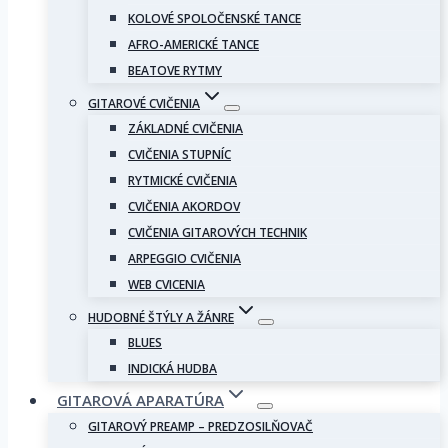
KOLOVÉ SPOLOČENSKÉ TANCE
AFRO-AMERICKÉ TANCE
BEATOVE RYTMY
GITAROVÉ CVIČENIA
ZÁKLADNÉ CVIČENIA
CVIČENIA STUPNÍC
RYTMICKÉ CVIČENIA
CVIČENIA AKORDOV
CVIČENIA GITAROVÝCH TECHNIK
ARPEGGIO CVIČENIA
WEB CVICENIA
HUDOBNÉ ŠTÝLY A ŽÁNRE
BLUES
INDICKÁ HUDBA
GITAROVÁ APARATÚRA
GITAROVÝ PREAMP – PREDZOSILŇOVAČ