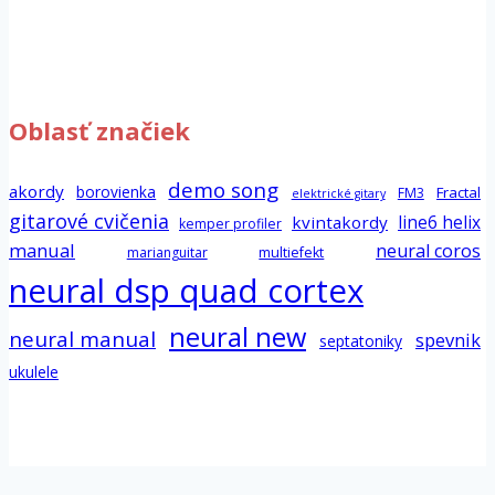
Oblasť značiek
demo song
akordy
borovienka
Fractal
FM3
elektrické gitary
gitarové cvičenia
line6 helix
kvintakordy
kemper profiler
manual
neural coros
marianguitar
multiefekt
neural dsp quad cortex
neural new
neural manual
spevnik
septatoniky
ukulele