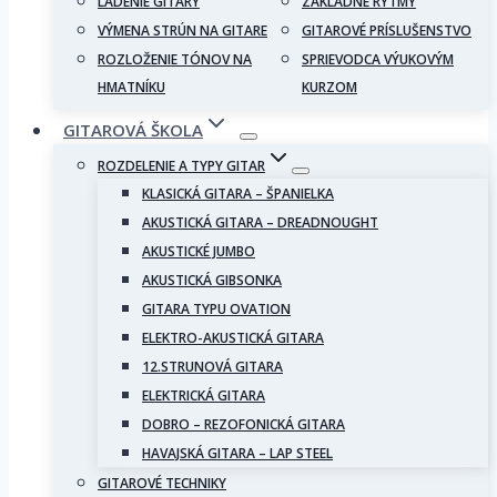
LADENIE GITARY
ZÁKLADNÉ RYTMY
VÝMENA STRÚN NA GITARE
GITAROVÉ PRÍSLUŠENSTVO
ROZLOŽENIE TÓNOV NA
SPRIEVODCA VÝUKOVÝM
HMATNÍKU
KURZOM
GITAROVÁ ŠKOLA
ROZDELENIE A TYPY GITAR
KLASICKÁ GITARA – ŠPANIELKA
AKUSTICKÁ GITARA – DREADNOUGHT
AKUSTICKÉ JUMBO
AKUSTICKÁ GIBSONKA
GITARA TYPU OVATION
ELEKTRO-AKUSTICKÁ GITARA
12.STRUNOVÁ GITARA
ELEKTRICKÁ GITARA
DOBRO – REZOFONICKÁ GITARA
HAVAJSKÁ GITARA – LAP STEEL
GITAROVÉ TECHNIKY