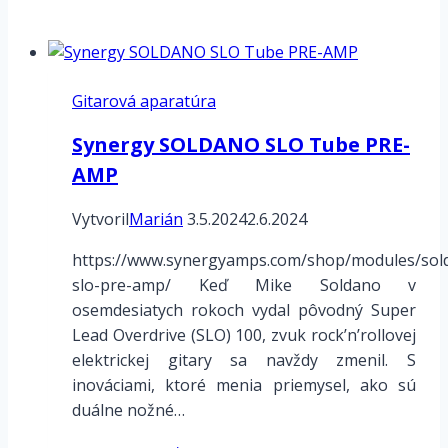
Gitarová aparatúra
Synergy SOLDANO SLO Tube PRE-
AMP
Vytvoril
Marián
3.5.2024
2.6.2024
https://www.synergyamps.com/shop/modules/sol
slo-pre-amp/ Keď Mike Soldano v
osemdesiatych rokoch vydal pôvodný Super
Lead Overdrive (SLO) 100, zvuk rock’n’rollovej
elektrickej gitary sa navždy zmenil. S
inováciami, ktoré menia priemysel, ako sú
duálne nožné…