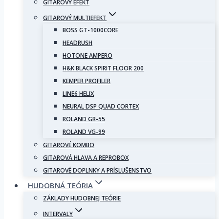
GITAROVÝ EFEKT
GITAROVÝ MULTIEFEKT
BOSS GT-1000CORE
HEADRUSH
HOTONE AMPERO
H&K BLACK SPIRIT FLOOR 200
KEMPER PROFILER
LINE6 HELIX
NEURAL DSP QUAD CORTEX
ROLAND GR-55
ROLAND VG-99
GITAROVÉ KOMBO
GITAROVÁ HLAVA A REPROBOX
GITAROVÉ DOPLNKY A PRÍSLUŠENSTVO
HUDOBNÁ TEÓRIA
ZÁKLADY HUDOBNEJ TEÓRIE
INTERVALY