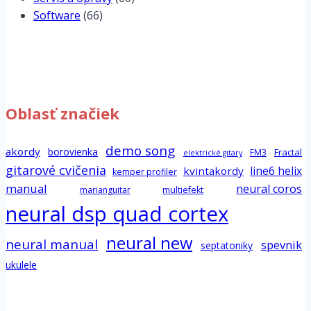
Software
(66)
Oblasť značiek
demo song
akordy
borovienka
Fractal
FM3
elektrické gitary
gitarové cvičenia
line6 helix
kvintakordy
kemper profiler
manual
neural coros
marianguitar
multiefekt
neural dsp quad cortex
neural new
neural manual
spevnik
septatoniky
ukulele