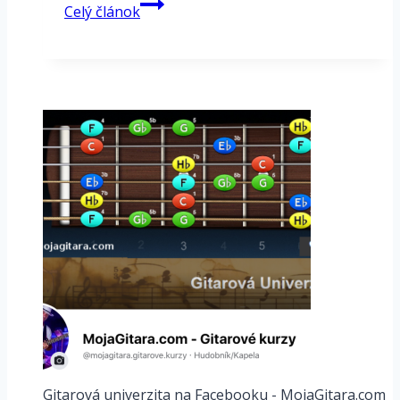
Synergy
Celý článok
SOLDANO
SLO
Tube
PRE-
AMP
Gitarová univerzita na Facebooku - MojaGitara.com