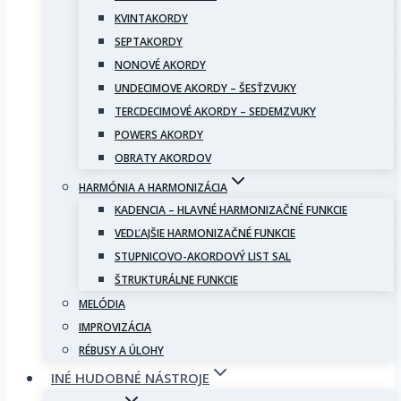
KVINTAKORDY
SEPTAKORDY
NONOVÉ AKORDY
UNDECIMOVE AKORDY – ŠESŤZVUKY
TERCDECIMOVÉ AKORDY – SEDEMZVUKY
POWERS AKORDY
OBRATY AKORDOV
HARMÓNIA A HARMONIZÁCIA
KADENCIA – HLAVNÉ HARMONIZAČNÉ FUNKCIE
VEDĽAJŠIE HARMONIZAČNÉ FUNKCIE
STUPNICOVO-AKORDOVÝ LIST SAL
ŠTRUKTURÁLNE FUNKCIE
MELÓDIA
IMPROVIZÁCIA
RÉBUSY A ÚLOHY
INÉ HUDOBNÉ NÁSTROJE