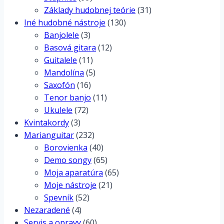
Základy hudobnej teórie
(31)
Iné hudobné nástroje
(130)
Banjolele
(3)
Basová gitara
(12)
Guitalele
(11)
Mandolína
(5)
Saxofón
(16)
Tenor banjo
(11)
Ukulele
(72)
Kvintakordy
(3)
Marianguitar
(232)
Borovienka
(40)
Demo songy
(65)
Moja aparatúra
(65)
Moje nástroje
(21)
Spevník
(52)
Nezaradené
(4)
Servis a opravy
(60)