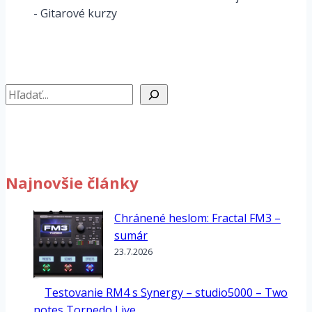
- Gitarové kurzy
Hľadať
Najnovšie články
Chránené heslom: Fractal FM3 –
sumár
23.7.2026
Testovanie RM4 s Synergy – studio5000 – Two
notes Torpedo Live