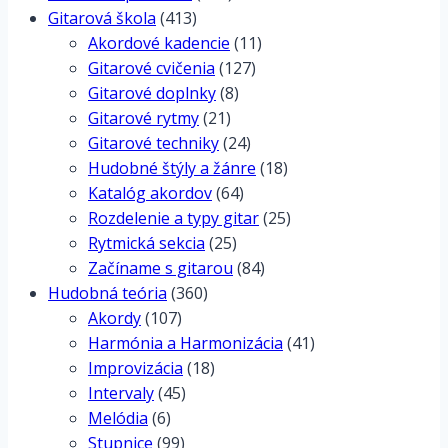
Gitarová škola
(413)
Akordové kadencie
(11)
Gitarové cvičenia
(127)
Gitarové doplnky
(8)
Gitarové rytmy
(21)
Gitarové techniky
(24)
Hudobné štýly a žánre
(18)
Katalóg akordov
(64)
Rozdelenie a typy gitar
(25)
Rytmická sekcia
(25)
Začíname s gitarou
(84)
Hudobná teória
(360)
Akordy
(107)
Harmónia a Harmonizácia
(41)
Improvizácia
(18)
Intervaly
(45)
Melódia
(6)
Stupnice
(99)