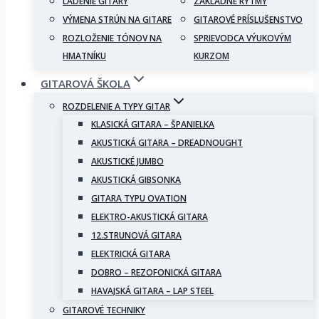
LADENIE GITARY
ZÁKLADNÉ RYTMY
VÝMENA STRÚN NA GITARE
GITAROVÉ PRÍSLUŠENSTVO
ROZLOŽENIE TÓNOV NA
SPRIEVODCA VÝUKOVÝM
HMATNÍKU
KURZOM
GITAROVÁ ŠKOLA
ROZDELENIE A TYPY GITAR
KLASICKÁ GITARA – ŠPANIELKA
AKUSTICKÁ GITARA – DREADNOUGHT
AKUSTICKÉ JUMBO
AKUSTICKÁ GIBSONKA
GITARA TYPU OVATION
ELEKTRO-AKUSTICKÁ GITARA
12.STRUNOVÁ GITARA
ELEKTRICKÁ GITARA
DOBRO – REZOFONICKÁ GITARA
HAVAJSKÁ GITARA – LAP STEEL
GITAROVÉ TECHNIKY