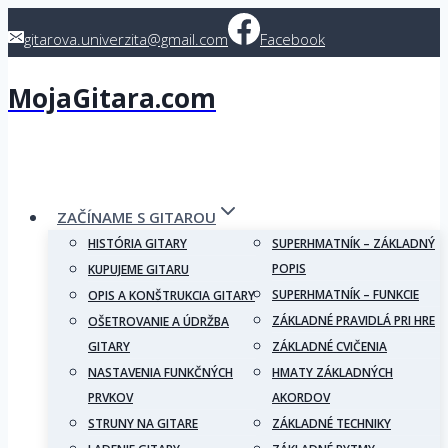
Skip
gitarova.univerzita@gmail.com
Facebook
to
content
MojaGitara.com
ZAČÍNAME S GITAROU
HISTÓRIA GITARY
SUPERHMATNÍK – ZÁKLADNÝ
POPIS
KUPUJEME GITARU
SUPERHMATNÍK – FUNKCIE
OPIS A KONŠTRUKCIA GITARY
ZÁKLADNÉ PRAVIDLÁ PRI HRE
OŠETROVANIE A ÚDRŽBA
GITARY
ZÁKLADNÉ CVIČENIA
NASTAVENIA FUNKČNÝCH
HMATY ZÁKLADNÝCH
PRVKOV
AKORDOV
STRUNY NA GITARE
ZÁKLADNÉ TECHNIKY