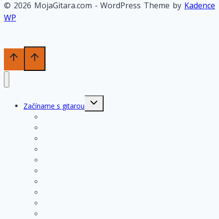
© 2026 MojaGitara.com - WordPress Theme by
Kadence
WP
Toggle
Začíname s gitarou
child
menu
História gitary
Kupujeme gitaru
Opis a konštrukcia gitary
Ošetrovanie a údržba gitary
Nastavenia funkčných prvkov
Struny na gitare
Ladenie gitary
Výmena strún na gitare
Rozloženie tónov na hmatníku
Superhmatník – základný popis