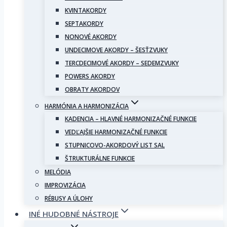
KVINTAKORDY
SEPTAKORDY
NONOVÉ AKORDY
UNDECIMOVE AKORDY – ŠESŤZVUKY
TERCDECIMOVÉ AKORDY – SEDEMZVUKY
POWERS AKORDY
OBRATY AKORDOV
HARMÓNIA A HARMONIZÁCIA
KADENCIA – HLAVNÉ HARMONIZAČNÉ FUNKCIE
VEDĽAJŠIE HARMONIZAČNÉ FUNKCIE
STUPNICOVO-AKORDOVÝ LIST SAL
ŠTRUKTURÁLNE FUNKCIE
MELÓDIA
IMPROVIZÁCIA
RÉBUSY A ÚLOHY
INÉ HUDOBNÉ NÁSTROJE