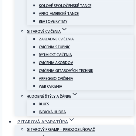
KOLOVÉ SPOLOČENSKÉ TANCE
AFRO-AMERICKÉ TANCE
BEATOVE RYTMY
GITAROVÉ CVIČENIA
ZÁKLADNÉ CVIČENIA
CVIČENIA STUPNÍC
RYTMICKÉ CVIČENIA
CVIČENIA AKORDOV
CVIČENIA GITAROVÝCH TECHNIK
ARPEGGIO CVIČENIA
WEB CVICENIA
HUDOBNÉ ŠTÝLY A ŽÁNRE
BLUES
INDICKÁ HUDBA
GITAROVÁ APARATÚRA
GITAROVÝ PREAMP – PREDZOSILŇOVAČ