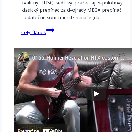
kvalitný TUSQ sedlový pražec aj 5-polohový
klasický prepínač za dvojradý MEGA prepínač.
Dodatočne som zmenil snímače (dal…
Michael
Celý článok
Kelly
Super
Telecaster
custom