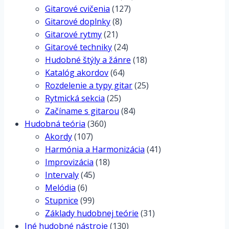
Gitarová aparatúra
(444)
Gitarová škola
(413)
Akordové kadencie
(11)
Gitarové cvičenia
(127)
Gitarové doplnky
(8)
Gitarové rytmy
(21)
Gitarové techniky
(24)
Hudobné štýly a žánre
(18)
Katalóg akordov
(64)
Rozdelenie a typy gitar
(25)
Rytmická sekcia
(25)
Začíname s gitarou
(84)
Hudobná teória
(360)
Akordy
(107)
Harmónia a Harmonizácia
(41)
Improvizácia
(18)
Intervaly
(45)
Melódia
(6)