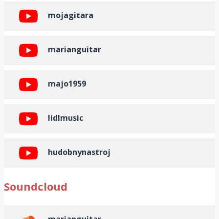
Youtube
mojagitara
marianguitar
majo1959
lidlmusic
hudobnynastroj
Soundcloud