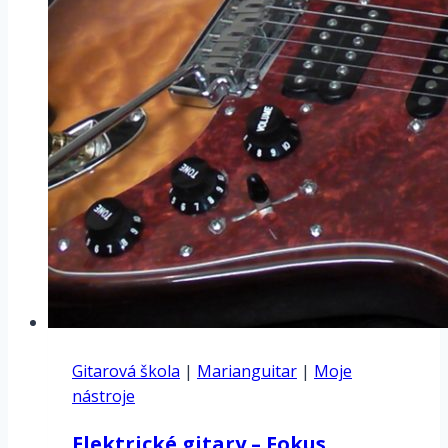
Gitarová škola
|
Marianguitar
|
Moje
nástroje
Elektrické gitary – Fokus