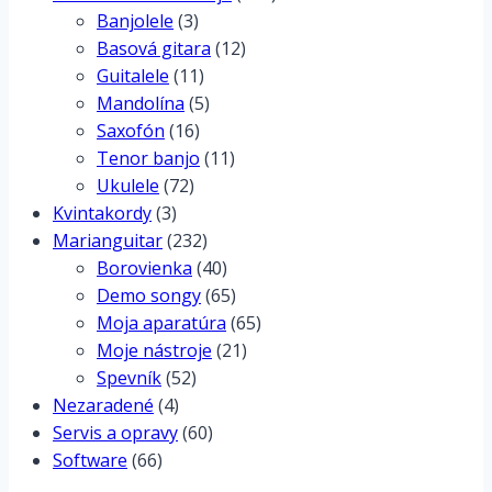
Stupnice
(99)
Základy hudobnej teórie
(31)
Iné hudobné nástroje
(130)
Banjolele
(3)
Basová gitara
(12)
Guitalele
(11)
Mandolína
(5)
Saxofón
(16)
Tenor banjo
(11)
Ukulele
(72)
Kvintakordy
(3)
Marianguitar
(232)
Borovienka
(40)
Demo songy
(65)
Moja aparatúra
(65)
Moje nástroje
(21)
Spevník
(52)
Nezaradené
(4)