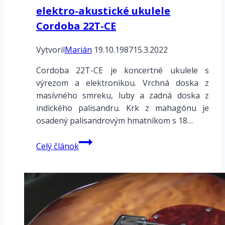
elektro-akustické ukulele
Cordoba 22T-CE
Vytvoril
Marián
19.10.1987
15.3.2022
Cordoba 22T-CE je koncertné ukulele s
výrezom a elektronikou. Vrchná doska z
masívného smreku, luby a zadná doska z
indického palisandru. Krk z mahagónu je
osadený palisandrovým hmatníkom s 18…
elektro-
Celý článok
akustické
ukulele
Cordoba
22T-
CE