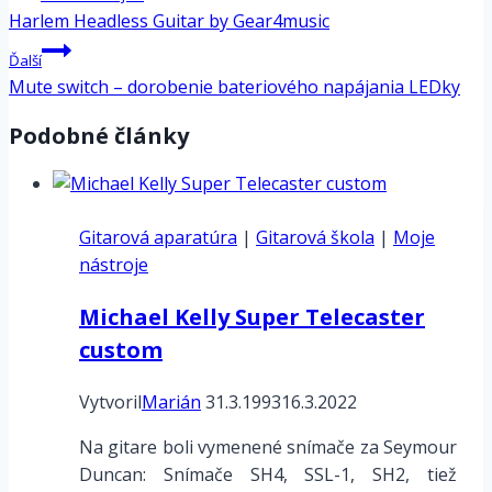
v
Harlem Headless Guitar by Gear4music
článku
Ďalší
Mute switch – dorobenie bateriového napájania LEDky
Podobné články
Gitarová aparatúra
|
Gitarová škola
|
Moje
nástroje
Michael Kelly Super Telecaster
custom
Vytvoril
Marián
31.3.1993
16.3.2022
Na gitare boli vymenené snímače za Seymour
Duncan: Snímače SH4, SSL-1, SH2, tiež