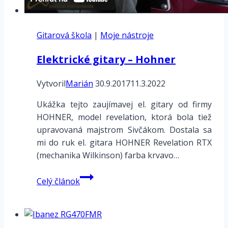
Gitarová škola
|
Moje nástroje
Elektrické gitary – Hohner
Vytvoril
Marián
30.9.2017
11.3.2022
Ukážka tejto zaujímavej el. gitary od firmy
HOHNER, model revelation, ktorá bola tiež
upravovaná majstrom Sivčákom. Dostala sa
mi do ruk el. gitara HOHNER Revelation RTX
(mechanika Wilkinson) farba krvavo…
Elektrické
Celý článok
gitary
–
Hohner