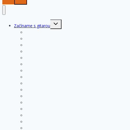
Toggle
Začíname s gitarou
child
menu
História gitary
Kupujeme gitaru
Opis a konštrukcia gitary
Ošetrovanie a údržba gitary
Nastavenia funkčných prvkov
Struny na gitare
Ladenie gitary
Výmena strún na gitare
Rozloženie tónov na hmatníku
Superhmatník – základný popis
Superhmatník – funkcie
Základné pravidlá pri hre
Základné cvičenia