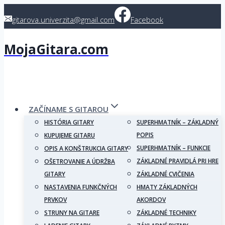
Skip
gitarova.univerzita@gmail.com
Facebook
to
content
MojaGitara.com
ZAČÍNAME S GITAROU
HISTÓRIA GITARY
SUPERHMATNÍK – ZÁKLADNÝ
POPIS
KUPUJEME GITARU
SUPERHMATNÍK – FUNKCIE
OPIS A KONŠTRUKCIA GITARY
ZÁKLADNÉ PRAVIDLÁ PRI HRE
OŠETROVANIE A ÚDRŽBA
GITARY
ZÁKLADNÉ CVIČENIA
NASTAVENIA FUNKČNÝCH
HMATY ZÁKLADNÝCH
PRVKOV
AKORDOV
STRUNY NA GITARE
ZÁKLADNÉ TECHNIKY