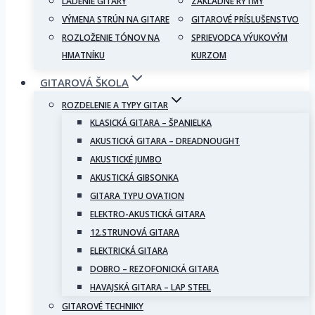
LADENIE GITARY
ZÁKLADNÉ RYTMY
VÝMENA STRÚN NA GITARE
GITAROVÉ PRÍSLUŠENSTVO
ROZLOŽENIE TÓNOV NA
SPRIEVODCA VÝUKOVÝM
HMATNÍKU
KURZOM
GITAROVÁ ŠKOLA
ROZDELENIE A TYPY GITAR
KLASICKÁ GITARA – ŠPANIELKA
AKUSTICKÁ GITARA – DREADNOUGHT
AKUSTICKÉ JUMBO
AKUSTICKÁ GIBSONKA
GITARA TYPU OVATION
ELEKTRO-AKUSTICKÁ GITARA
12.STRUNOVÁ GITARA
ELEKTRICKÁ GITARA
DOBRO – REZOFONICKÁ GITARA
HAVAJSKÁ GITARA – LAP STEEL
GITAROVÉ TECHNIKY