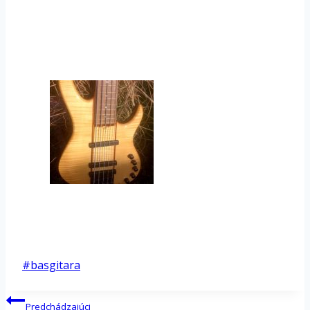
Post
#
basgitara
Tags:
Navigácia
Predchádzajúci