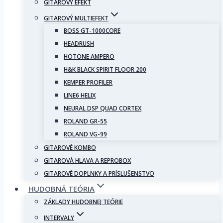
GITAROVÝ EFEKT
GITAROVÝ MULTIEFEKT
BOSS GT-1000CORE
HEADRUSH
HOTONE AMPERO
H&K BLACK SPIRIT FLOOR 200
KEMPER PROFILER
LINE6 HELIX
NEURAL DSP QUAD CORTEX
ROLAND GR-55
ROLAND VG-99
GITAROVÉ KOMBO
GITAROVÁ HLAVA A REPROBOX
GITAROVÉ DOPLNKY A PRÍSLUŠENSTVO
HUDOBNÁ TEÓRIA
ZÁKLADY HUDOBNEJ TEÓRIE
INTERVALY