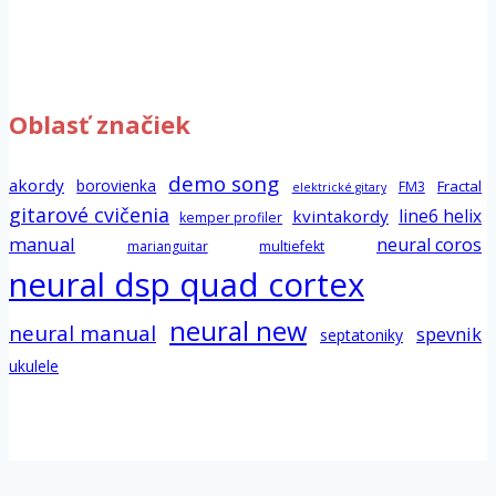
Servis a opravy
(60)
Software
(66)
Oblasť značiek
demo song
akordy
borovienka
Fractal
FM3
elektrické gitary
gitarové cvičenia
line6 helix
kvintakordy
kemper profiler
manual
neural coros
marianguitar
multiefekt
neural dsp quad cortex
neural new
neural manual
spevnik
septatoniky
ukulele