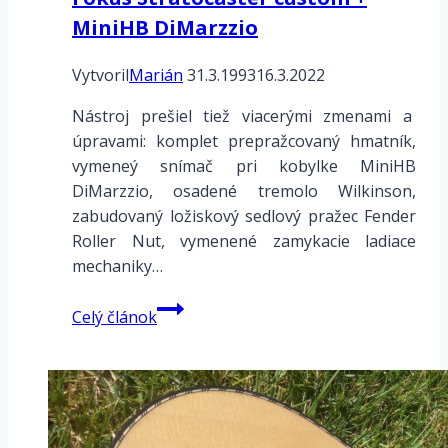
MiniHB DiMarzzio
Vytvoril
Marián
31.3.1993
16.3.2022
Nástroj prešiel tiež viacerými zmenami a
úpravami: komplet prepražcovaný hmatník,
vymeneý snímač pri kobylke MiniHB
DiMarzzio, osadené tremolo Wilkinson,
zabudovaný ložiskový sedlový pražec Fender
Roller Nut, vymenené zamykacie ladiace
mechaniky…
Fokus
Celý článok
Stratocaster
custom
+
MiniHB
DiMarzzio