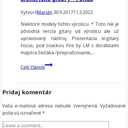
Vytvoril
Marián
30.9.2017
11.3.2022
Niektoré modely tohto výrobcu. * Toto nie je
pôvodná verzia gitary od výrobcu ale už
upravovaný nástroj. Prezentacia el.gitary
Focus, pod znackou Fire by LM s dorábkami
majstra Sivčáka /prepražcovanie,…
Elektrické
Celý článok
gitary
–
Fokus
Pridaj komentár
Vaša e-mailová adresa nebude zverejnená.
Vyžadované
polia sú označené
*