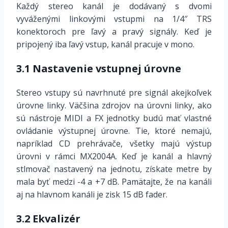
Každý stereo kanál je dodávaný s dvomi
vyváženými linkovými vstupmi na 1/4″ TRS
konektoroch pre ľavý a pravý signály. Keď je
pripojený iba ľavý vstup, kanál pracuje v mono.
3.1 Nastavenie vstupnej úrovne
Stereo vstupy sú navrhnuté pre signál akejkoľvek
úrovne linky. Väčšina zdrojov na úrovni linky, ako
sú nástroje MIDI a FX jednotky budú mať vlastné
ovládanie výstupnej úrovne. Tie, ktoré nemajú,
napríklad CD prehrávače, všetky majú výstup
úrovni v rámci MX2004A. Keď je kanál a hlavný
stlmovač nastavený na jednotu, získate metre by
mala byť medzi -4 a +7 dB. Pamätajte, že na kanáli
aj na hlavnom kanáli je zisk 15 dB fader.
3.2 Ekvalizér