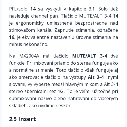
PFL/solo
14
sa vyskytli v kapitole 3.1. Solo tiež
nasleduje channel pan. Tlačidlo MUTE/ALT 3-4
14
je ergonomicky umiestnené bezprostredne nad
stlmovačom kanála. Zapnutie stlmenia, označené
16
, je ekvivalentné nastaveniu úrovne stlmenia na
mínus nekonečno.
Na MX2004A má tlačidlo
MUTE/ALT 3-4
dve
funkcie. Pri mixovaní priamo do sterea funguje ako
a normálne stlmenie. Toto tlačidlo však funguje aj
ako smerovacie tlačidlo na výstupy
Alt 3-4
. Inými
slovami, vy vyberte medzi hlavným mixom a Alt 3-4
stereo zbernicami cez
16
. To je veľmi užitočné pri
submixovaní naživo alebo nahrávaní do viacerých
skladieb, ako uvidíme neskôr.
2.5 Insert