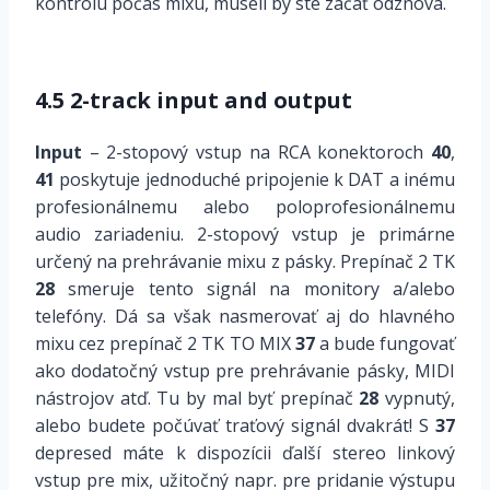
kontrolu počas mixu, museli by ste začať odznova.
4.5 2-track input and output
Input
– 2-stopový vstup na RCA konektoroch
40
,
41
poskytuje jednoduché pripojenie k DAT a inému
profesionálnemu alebo poloprofesionálnemu
audio zariadeniu. 2-stopový vstup je primárne
určený na prehrávanie mixu z pásky. Prepínač 2 TK
28
smeruje tento signál na monitory a/alebo
telefóny. Dá sa však nasmerovať aj do hlavného
mixu cez prepínač 2 TK TO MIX
37
a bude fungovať
ako dodatočný vstup pre prehrávanie pásky, MIDI
nástrojov atď. Tu by mal byť prepínač
28
vypnutý,
alebo budete počúvať traťový signál dvakrát! S
37
depresed máte k dispozícii ďalší stereo linkový
vstup pre mix, užitočný napr. pre pridanie výstupu