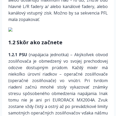
hlavné L/R fadery a/ alebo kanálové fadery, alebo
kanálový vstupný zisk. Možno by sa sekvencia PFL
mala zopakovať.
1.2 Skôr ako začnete
1.2.1 PSU
(napájacia jednotka) – Akýkoľvek obvod
zosilňovača je obmedzený vo svojej prechodovej
odozve dostupným prúdom. Každý mixér má
niekoľko úrovní riadkov – operačné zosilňovače
(operačné zosilňovače) vo vnútri. Pri tvrdom
riadení začnú mnohé stoly vykazovať známky
stresu spôsobeného obmedzenia napájania. Inak
tomu nie je ani pri EURORACK MX2004A. Zvuk
zostane vždy čistý a ostrý až po prevádzkové limity
samotných operačných zosilňovačov vďaka nášmu