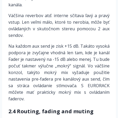
kanála.
Väčšina reverbov atď. interne sčítava ľavý a pravý
vstup. Len veľmi málo, ktoré to nerobia, môže byť
ovládaných v skutočnom stereu pomocou 2 aux
sendov.
Na každom aux send je zisk +15 dB. Takáto vysoká
podpora je zvyčajne vhodná len tam, kde je kanál
Fader je nastavený na -15 dB alebo menej. Tu bude
počuť takmer výlučne „mokrý“ signál. Vo väčšine
konzol, takýto mokrý mix vyžaduje použitie
nastavenia pre-fadera pre kanálový aux send, čím
sa stráca ovládanie stlmovača. S EURORACK
môžete mať prakticky mokrý mix s ovládaním
faderov.
2.4 Routing, fading and muting