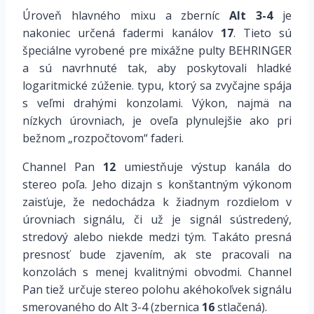
Úroveň hlavného mixu a zberníc
Alt 3-4
je
nakoniec určená fadermi kanálov
17
. Tieto sú
špeciálne vyrobené pre mixážne pulty BEHRINGER
a sú navrhnuté tak, aby poskytovali hladké
logaritmické zúženie. typu, ktorý sa zvyčajne spája
s veľmi drahými konzolami. Výkon, najmä na
nízkych úrovniach, je oveľa plynulejšie ako pri
bežnom „rozpočtovom“ faderi.
Channel Pan
12
umiestňuje výstup kanála do
stereo poľa. Jeho dizajn s konštantným výkonom
zaisťuje, že nedochádza k žiadnym rozdielom v
úrovniach signálu, či už je signál sústredený,
stredový alebo niekde medzi tým. Takáto presná
presnosť bude zjavením, ak ste pracovali na
konzolách s menej kvalitnými obvodmi. Channel
Pan tiež určuje stereo polohu akéhokoľvek signálu
smerovaného do Alt 3-4 (zbernica
16
stlačená).