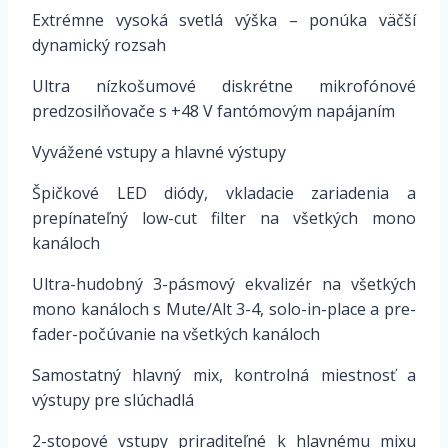
Extrémne vysoká svetlá výška – ponúka väčší
dynamický rozsah
Ultra nízkošumové diskrétne mikrofónové
predzosilňovače s +48 V fantómovým napájaním
Vyvážené vstupy a hlavné výstupy
Špičkové LED diódy, vkladacie zariadenia a
prepínateľný low-cut filter na všetkých mono
kanáloch
Ultra-hudobný 3-pásmový ekvalizér na všetkých
mono kanáloch s Mute/Alt 3-4, solo-in-place a pre-
fader-počúvanie na všetkých kanáloch
Samostatný hlavný mix, kontrolná miestnosť a
výstupy pre slúchadlá
2-stopové vstupy priraditeľné k hlavnému mixu