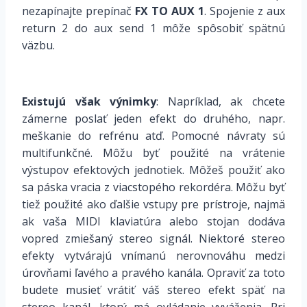
nezapínajte prepínač
FX TO AUX 1
. Spojenie z aux
return 2 do aux send 1 môže spôsobiť spätnú
väzbu.
Existujú však výnimky
: Napríklad, ak chcete
zámerne poslať jeden efekt do druhého, napr.
meškanie do refrénu atď. Pomocné návraty sú
multifunkčné. Môžu byť použité na vrátenie
výstupov efektových jednotiek. Môžeš použiť ako
sa páska vracia z viacstopého rekordéra. Môžu byť
tiež použité ako ďalšie vstupy pre prístroje, najmä
ak vaša MIDI klaviatúra alebo stojan dodáva
vopred zmiešaný stereo signál. Niektoré stereo
efekty vytvárajú vnímanú nerovnováhu medzi
úrovňami ľavého a pravého kanála. Opraviť za toto
budete musieť vrátiť váš stereo efekt späť na
stereo kanál, ktorý má ovládanie vyváženia. Pri