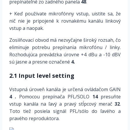
prepínateľné zo zadného panela
48
.
+ Keď používate mikrofónny vstup, uistite sa, že
nič nie je pripojené k rovnakému kanálu linkový
vstup a naopak.
Zosilňovací obvod má nezvyčajne široký rozsah, čo
eliminuje potrebu prepínania mikrofónu / linky.
Rozhodujúca prevádzka úrovne +4 dBu a -10 dBV
sú jasne a presne označené
4.
2.1 Input level setting
Vstupná úroveň kanála je určená ovládačom GAIN
4 .
Pomocou prepínača PFL/SOLO
14
presuňte
vstup kanála na ľavý a pravý stĺpcový merač
32
.
Toto tiež posiela signál PFL/sólo do ľavého a
pravého reproduktora.