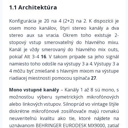
1.1 Architektúra
Konfigurácia je 20 na 4 (2+2) na 2. K dispozícii je
osem mono kanálov, štyri stereo kanály a dva
stereo aux sa vracia. Okrem toho existuje 2-
stopový vstup smerovateľný do hlavného mixu.
Kanál je vždy smerovaný do hlavného mix outs,
pokiaľ Alt 3-4
16
. V takom prípade sa jeho signál
namiesto toho odošle na výstupy 3 a 4. Výstupy 3 a
4 môžu byť zmiešané s hlavným mixom na výstupe
riadiacej miestnosti pomocou spínača
27
.
Mono vstupné kanály
– Kanály 1 až 8 sú mono, s
možnosťou výberu symetrických mikrofónových
alebo linkových vstupov. Silnoprúd vo vintage štýle
diskrétne mikrofónové zosilňovače majú rovnakú
neuveriteľnú kvalitu ako tie, ktoré nájdete na
uznávanom BEHRINGER EURODESK MX9000, zatiaľ