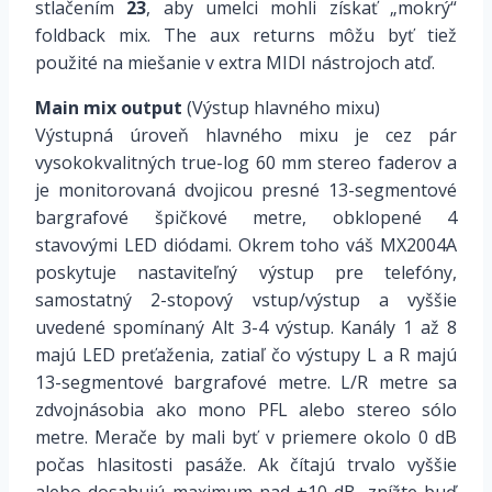
stlačením
23
, aby umelci mohli získať „mokrý“
foldback mix. The aux returns môžu byť tiež
použité na miešanie v extra MIDI nástrojoch atď.
Main mix output
(Výstup hlavného mixu)
Výstupná úroveň hlavného mixu je cez pár
vysokokvalitných true-log 60 mm stereo faderov a
je monitorovaná dvojicou presné 13-segmentové
bargrafové špičkové metre, obklopené 4
stavovými LED diódami. Okrem toho váš MX2004A
poskytuje nastaviteľný výstup pre telefóny,
samostatný 2-stopový vstup/výstup a vyššie
uvedené spomínaný Alt 3-4 výstup. Kanály 1 až 8
majú LED preťaženia, zatiaľ čo výstupy L a R majú
13-segmentové bargrafové metre. L/R metre sa
zdvojnásobia ako mono PFL alebo stereo sólo
metre. Merače by mali byť v priemere okolo 0 dB
počas hlasitosti pasáže. Ak čítajú trvalo vyššie
alebo dosahujú maximum nad +10 dB, znížte buď