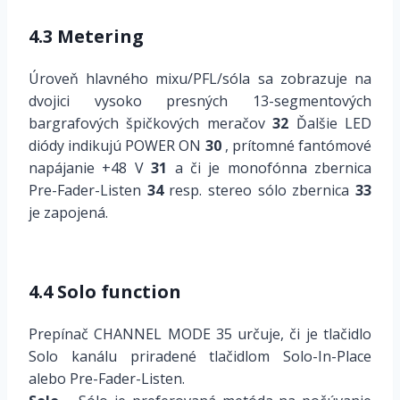
4.3 Metering
Úroveň hlavného mixu/PFL/sóla sa zobrazuje na
dvojici vysoko presných 13-segmentových
bargrafových špičkových meračov
32
Ďalšie LED
diódy indikujú POWER ON
30
, prítomné fantómové
napájanie +48 V
31
a či je monofónna zbernica
Pre-Fader-Listen
34
resp. stereo sólo zbernica
33
je zapojená.
4.4 Solo function
Prepínač CHANNEL MODE 35 určuje, či je tlačidlo
Solo kanálu priradené tlačidlom Solo-In-Place
alebo Pre-Fader-Listen.