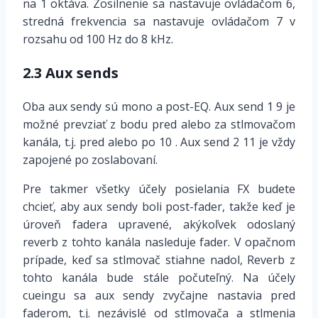
na 1 oktáva. Zosilnenie sa nastavuje ovládačom 6,
stredná frekvencia sa nastavuje ovládačom 7 v
rozsahu od 100 Hz do 8 kHz.
2.3 Aux sends
Oba aux sendy sú mono a post-EQ. Aux send 1 9 je
možné prevziať z bodu pred alebo za stlmovačom
kanála, t.j. pred alebo po 10 . Aux send 2 11 je vždy
zapojené po zoslabovaní.
Pre takmer všetky účely posielania FX budete
chcieť, aby aux sendy boli post-fader, takže keď je
úroveň fadera upravené, akýkoľvek odoslaný
reverb z tohto kanála nasleduje fader. V opačnom
prípade, keď sa stlmovač stiahne nadol, Reverb z
tohto kanála bude stále počuteľný. Na účely
cueingu sa aux sendy zvyčajne nastavia pred
faderom, t.j. nezávislé od stlmovača a stlmenia