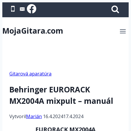
Skip
to
content
MojaGitara.com
Gitarová aparatúra
Behringer EURORACK
MX2004A mixpult – manuál
Vytvoril
Marián
16.4.2024
17.4.2024
EURORACK MX2004A