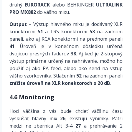
druhý
EURORACK
alebo BEHRINGER
ULTRALINK
PRO MX882
do vášho mixu.
Output
– Výstup hlavného mixu je dodávaný XLR
konektormi
51
a TRS konektormi
53
na zadnom
paneli, ako aj RCA konektormi na prednom paneli
41
. Úroveň je v konečnom dôsledku určená
dvojicou presných faderov
38
. Aj keď je 2-stopový
výstup primárne určený na nahrávanie, možno ho
použiť aj ako PA feed, alebo ako send na vstup
vášho vzorkovníka. Stlačením
52
na zadnom paneli
znížite úroveň na XLR konektoroch o 20 dB
.
4.6 Monitoring
Hoci väčšina z vás bude chcieť väčšinu času
vyskúšať hlavný mix
26
, existujú výnimky. Patrí
medzi ne zbernica Alt 3-4
27
a prehrávanie 2