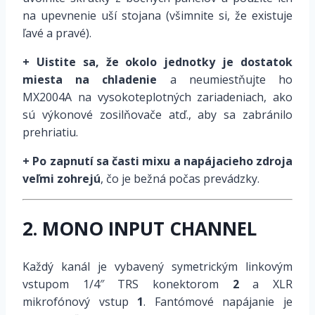
na upevnenie uší stojana (všimnite si, že existuje
ľavé a pravé).
+ Uistite sa, že okolo jednotky je dostatok
miesta na chladenie
a neumiestňujte ho
MX2004A na vysokoteplotných zariadeniach, ako
sú výkonové zosilňovače atď., aby sa zabránilo
prehriatiu.
+ Po zapnutí sa časti mixu a napájacieho zdroja
veľmi zohrejú
, čo je bežná počas prevádzky.
2. MONO INPUT CHANNEL
Každý kanál je vybavený symetrickým linkovým
vstupom 1/4″ TRS konektorom
2
a XLR
mikrofónový vstup
1
. Fantómové napájanie je