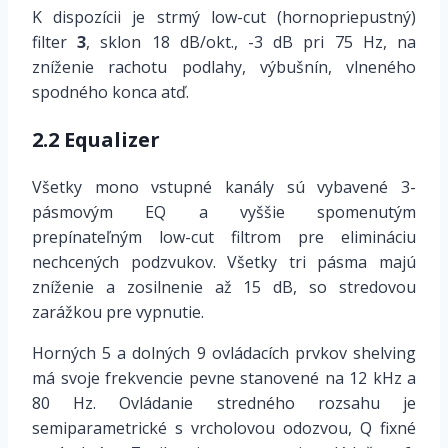
K dispozícii je strmý low-cut (hornopriepustný)
filter
3
, sklon 18 dB/okt., -3 dB pri 75 Hz, na
zníženie rachotu podlahy, výbušnín, vlneného
spodného konca atď.
2.2 Equalizer
Všetky mono vstupné kanály sú vybavené 3-
pásmovým EQ a vyššie spomenutým
prepínateľným low-cut filtrom pre elimináciu
nechcených podzvukov. Všetky tri pásma majú
zníženie a zosilnenie až 15 dB, so stredovou
zarážkou pre vypnutie.
Horných 5 a dolných 9 ovládacích prvkov shelving
má svoje frekvencie pevne stanovené na 12 kHz a
80 Hz. Ovládanie stredného rozsahu je
semiparametrické s vrcholovou odozvou, Q fixné