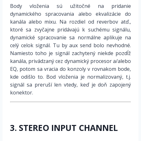
Body vloženia sú užitočné na pridanie
dynamického spracovania alebo ekvalizácie do
kanála alebo mixu. Na rozdiel od reverbov atď.,
ktoré sa zvyčajne pridávajú k suchému signálu,
dynamické spracovanie sa normálne aplikuje na
celý celok signál. Tu by aux send bolo nevhodné.
Namiesto toho je signál zachytený niekde pozdĺž
kanála, privádzaný cez dynamický procesor a/alebo
EQ, potom sa vracia do konzoly v rovnakom bode,
kde odišlo to. Bod vloženia je normalizovaný, t.j.
signál sa preruší len vtedy, keď je doň zapojený
konektor.
3. STEREO INPUT CHANNEL