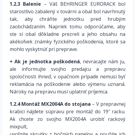
1.2.3 Balenie
– Váš BEHRINGER EURORACK bol
starostlivo zabalený v továrni a obal bol navrhnutý
tak, aby chráňte jednotku pred hrubým
zaobchádzaním. Napriek tomu odporúčame, aby
ste si obal dôkladne prezreli a jeho obsahu na
akékoľvek známky fyzického poškodenia, ktoré sa
mohlo vyskytnúť pri preprave.
+ Ak je jednotka poškodená
, nevracajte nám ju,
ale informujte svojho predajcu a prepravu
spoločnosti ihneď, v opačnom prípade nemusí byť
reklamácia na poškodenie alebo výmenu uznaná.
Nároky na prepravu musí uplatniť príjemca.
1.2.4 Montáž MX2004A do stojana
– V prepravnej
krabici nájdete súpravu pre montáž do 19″ racku.
Ak chcete zo svojho MX2004A urobiť rackový
mixpult,
uvoľnite skrutky z bočných panelov a použite ich