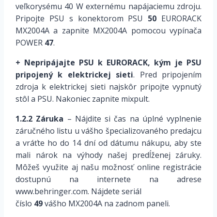
veľkorysému 40 W externému napájaciemu zdroju.
Pripojte PSU s konektorom PSU
50
EURORACK
MX2004A a zapnite MX2004A pomocou vypínača
POWER
47
.
+ Nepripájajte PSU k EURORACK, kým je PSU
pripojený k elektrickej sieti
. Pred pripojením
zdroja k elektrickej sieti najskôr pripojte vypnutý
stôl a PSU. Nakoniec zapnite mixpult.
1.2.2 Záruka
– Nájdite si čas na úplné vyplnenie
záručného listu u vášho špecializovaného predajcu
a vráťte ho do 14 dní od dátumu nákupu, aby ste
mali nárok na výhody našej predĺženej záruky.
Môžeš využite aj našu možnosť online registrácie
dostupnú na internete na adrese
www.behringer.com. Nájdete seriál
číslo
49
vášho MX2004A na zadnom paneli.