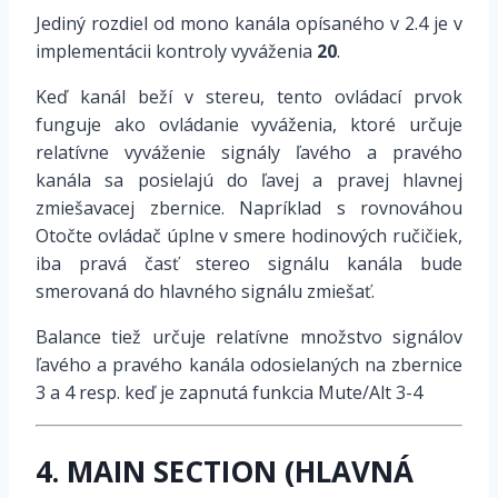
Jediný rozdiel od mono kanála opísaného v 2.4 je v
implementácii kontroly vyváženia
20
.
Keď kanál beží v stereu, tento ovládací prvok
funguje ako ovládanie vyváženia, ktoré určuje
relatívne vyváženie signály ľavého a pravého
kanála sa posielajú do ľavej a pravej hlavnej
zmiešavacej zbernice. Napríklad s rovnováhou
Otočte ovládač úplne v smere hodinových ručičiek,
iba pravá časť stereo signálu kanála bude
smerovaná do hlavného signálu zmiešať.
Balance tiež určuje relatívne množstvo signálov
ľavého a pravého kanála odosielaných na zbernice
3 a 4 resp. keď je zapnutá funkcia Mute/Alt 3-4
4. MAIN SECTION (HLAVNÁ