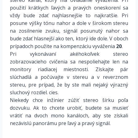
použití krátkych ľavých a pravých oneskorení sa
vždy bude zdať najhlasnejšie to najkratšie. Pri
posune výšky tónu nahor a dole v širokom stereu
na zosilnenie zvuku, signál posunutý nahor sa
bude zdať hlasnejší ako ten, ktorý ide dole. V oboch
prípadoch použite na kompenzáciu vyváženia
20
.
Pri vykonávaní akéhokoľvek stereo
zobrazovacieho cvičenia sa nespoliehajte len na
monitory riadiacej miestnosti. Získajte pár
slúchadlá a počúvajte v stereu a v reverznom
stereu, pre prípad, že by ste mali nejaký výrazný
sluchový rozdiel. cies.
Niekedy chce inžinier zúžiť stereo šírku poľa
dozvuku. Ak to chcete urobiť, budete sa musieť
vrátiť na dvoch mono kanáloch, aby ste získali
nezávislú panorámu pre ľavý a pravý signál.