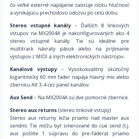
čo veľké externé napájanie zaisťuje nízku hlučnosť
a vynikajúcu prechodovú odozvu po celú dobu.
Stereo vstupné kanály
– Ďalších 8 linkových
vstupov na MX2004A je nakonfigurovaných ako 4
stereo vstupné kanály. Tie sú ideálne pre
multitrack návraty pások alebo na prijímanie
výstupov z MIDI a iných elektronických nástrojov.
Kanálové výstupy
– Vysokokvalitný skutočný
logaritmický 60 mm fader napája hlavný mix alebo
zbernicu Alt 3-4 cez panel kanálov.
Aux Send
– Na MX2004A sú dve pomocné zbernice.
Stereo aux returns
(stereo linkové vstupy)
Stereo aux returny ležia priamo nad master aux
sendmi. Tie môžu byť smerované do cue send (t.j.
aux pošlite 1 súpravu do pre-fadera) priamo