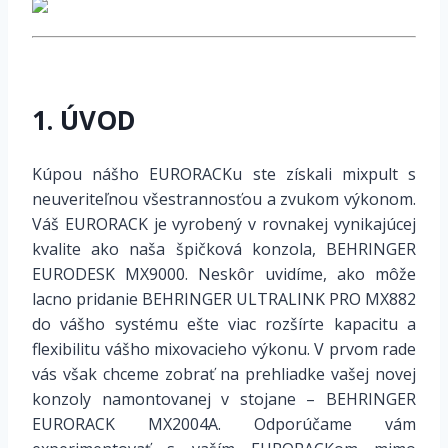
1. ÚVOD
Kúpou nášho EURORACKu ste získali mixpult s
neuveriteľnou všestrannosťou a zvukom výkonom.
Váš EURORACK je vyrobený v rovnakej vynikajúcej
kvalite ako naša špičková konzola, BEHRINGER
EURODESK MX9000. Neskôr uvidíme, ako môže
lacno pridanie BEHRINGER ULTRALINK PRO MX882
do vášho systému ešte viac rozšírte kapacitu a
flexibilitu vášho mixovacieho výkonu. V prvom rade
vás však chceme zobrať na prehliadke vašej novej
konzoly namontovanej v stojane – BEHRINGER
EURORACK MX2004A. Odporúčame vám