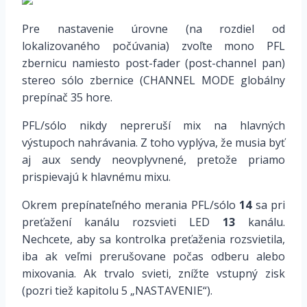
Pre nastavenie úrovne (na rozdiel od
lokalizovaného počúvania) zvoľte mono PFL
zbernicu namiesto post-fader (post-channel pan)
stereo sólo zbernice (CHANNEL MODE globálny
prepínač 35 hore.
PFL/sólo nikdy nepreruší mix na hlavných
výstupoch nahrávania. Z toho vyplýva, že musia byť
aj aux sendy neovplyvnené, pretože priamo
prispievajú k hlavnému mixu.
Okrem prepínateľného merania PFL/sólo
14
sa pri
preťažení kanálu rozsvieti LED
13
kanálu.
Nechcete, aby sa kontrolka preťaženia rozsvietila,
iba ak veľmi prerušovane počas odberu alebo
mixovania. Ak trvalo svieti, znížte vstupný zisk
(pozri tiež kapitolu 5 „NASTAVENIE“).