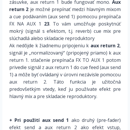
zásuvke, aux return 1 bude fungovať mono.
Aux
return 2
je možné prepínať medzi hlavným mixom
a cue podávaním (aux send 1) pomocou prepínača
FX NA AUX 1
23
. To vám umožňuje poskytnúť
mokrý (signál s efektom, t.j. reverb) cue mix pre
slúchadlá alebo skladacie reproduktory
Ak nedôjde k žiadnemu pripojeniu k
aux return 2
,
signál je „normalizovaný“ (pripojený priamo) k aux
return 1. stlačenie prepínača FX TO AUX 1 potom
privedie signál z aux return 1 do cue feed (aux send
1) a môže byť ovládaný v úrovni nezávisle pomocou
aux return 2. Táto funkcia je užitočná
predovšetkým vtedy, keď ju používate efekt pre
hlavný mix a pre skladacie reproduktory.
+ Pri použití aux send 1
ako druhý (pre-fader)
efekt send a aux return 2 ako efekt vstup,