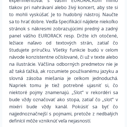
experimentovať s vaším EURORACKom mimo
tlakov pri nahrávaní alebo živý koncert, aby ste si
to mohli vyskúšať. Je to hudobný nástroj. Naučte
sa to hrať dobre. Vedľa špecifikácií nájdete niekoľko
stránok s nákresmi zobrazujúcimi predný a zadný
panel vášho EURORACK resp. Držte ich otočené,
ležiace naľavo od textových strán, zatiaľ čo
študujete príručku. Všetky funkcie budú v celom
návode konzistentne očíslované, či už v texte alebo
na ilustrácie. Väčšina odborných predmetov nie je
až taká ťažká, ak rozumiete používanému jazyku a
slovná zásoba miešania je celkom jednoduchá.
Napriek tomu je tiež potrebné ujasniť si, čo
niektoré pojmy znamenajú. „Slot“ v rekordéri sa
bude vždy označovať ako stopa, zatiaľ čo „slot“ v
mixéri bude vždy kanál. Pokúsiť sa byť čo
najjednoznačnejší s pojmami, pretože z nedbalých
definícií môže vzniknúť veľa nejasností.