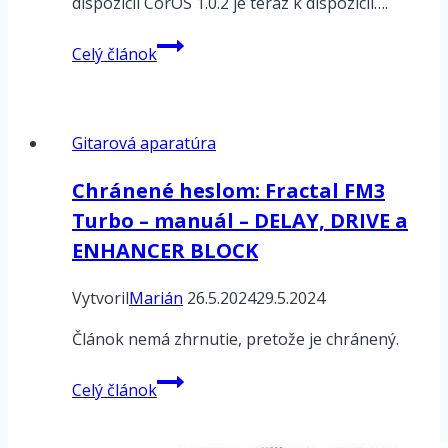
dispozícii CorOS 1.0.2 je teraz k dispozícii….
Neural
Celý článok
DSP
Quad
Cortex
Gitarová aparatúra
–
CorOS
Chránené heslom: Fractal FM3
1.0.2
Turbo – manuál – DELAY, DRIVE a
k
dispozícii
ENHANCER BLOCK
Vytvoril
Marián
26.5.2024
29.5.2024
Článok nemá zhrnutie, pretože je chránený.
Chránené
Celý článok
heslom:
Fractal