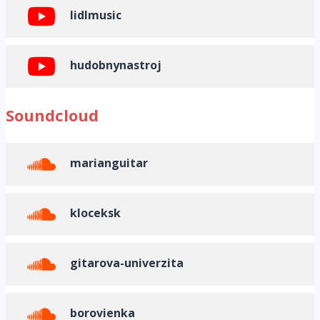
lidlmusic
hudobnynastroj
Soundcloud
marianguitar
kloceksk
gitarova-univerzita
borovienka