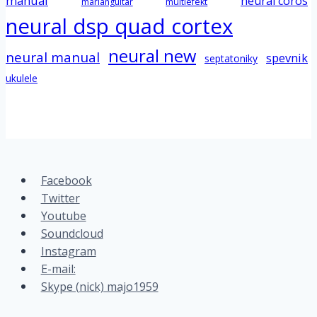
manual
neural coros
marianguitar
multiefekt
neural dsp quad cortex
neural new
neural manual
spevnik
septatoniky
ukulele
Facebook
Twitter
Youtube
Soundcloud
Instagram
E-mail:
Skype (nick) majo1959