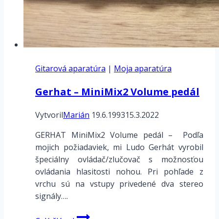
Gitarová aparatúra
|
Moja aparatúra
Gerhat – MiniMix2 Volume pedál
Vytvoril
Marián
19.6.1993
15.3.2022
GERHAT MiniMix2 Volume pedál – Podľa
mojich požiadaviek, mi Ludo Gerhát vyrobil
špeciálny ovládač/zlučovač s možnosťou
ovládania hlasitosti nohou. Pri pohľade z
vrchu sú na vstupy privedené dva stereo
signály….
Gerhat