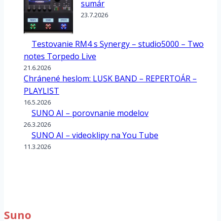
sumár
23.7.2026
Testovanie RM4 s Synergy – studio5000 – Two
notes Torpedo Live
21.6.2026
Chránené heslom: LUSK BAND – REPERTOÁR –
PLAYLIST
16.5.2026
SUNO AI – porovnanie modelov
26.3.2026
SUNO AI – videoklipy na You Tube
11.3.2026
Suno