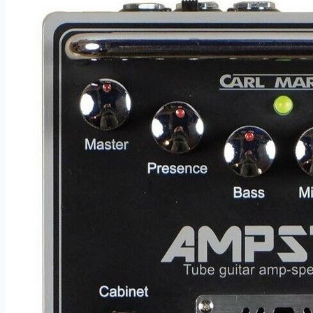
FM3
Turbo
–
manuál
–
DELAY,
DRIVE
a
ENHANCER
BLOCK