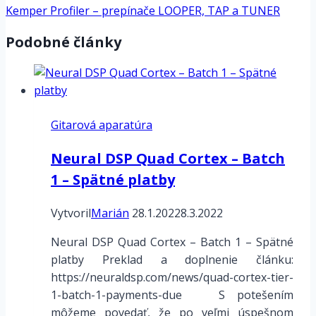
Kemper Profiler – prepínače LOOPER, TAP a TUNER
Podobné články
Gitarová aparatúra
Neural DSP Quad Cortex – Batch
1 – Spätné platby
Vytvoril
Marián
28.1.2022
8.3.2022
Neural DSP Quad Cortex – Batch 1 – Spätné
platby Preklad a doplnenie článku:
https://neuraldsp.com/news/quad-cortex-tier-
1-batch-1-payments-due S potešením
môžeme povedať, že po veľmi úspešnom