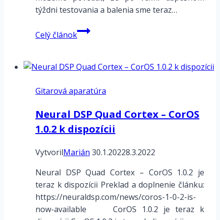
týždni testovania a balenia sme teraz…
Neural
Celý článok
DSP
Quad
Cortex
–
Gitarová aparatúra
Batch
1
Neural DSP Quad Cortex – CorOS
–
1.0.2 k dispozícii
Spätné
platby
Vytvoril
Marián
30.1.2022
8.3.2022
Neural DSP Quad Cortex – CorOS 1.0.2 je
teraz k dispozícii Preklad a doplnenie článku:
https://neuraldsp.com/news/coros-1-0-2-is-
now-available CorOS 1.0.2 je teraz k