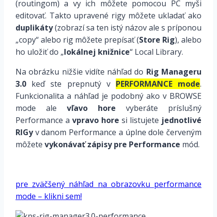
(routingom) a vy ich môžete pomocou PC myši
editovať. Takto upravené rigy môžete ukladať ako
duplikáty
(zobrazí sa ten istý názov ale s príponou
„copy“ alebo rig môžete prepísať (
Store Rig
), alebo
ho uložiť do „
lokálnej knižnice
“ Local Library.
Na obrázku nižšie vidíte náhľad do
Rig Manageru
3.0
keď ste prepnutý v
PERFORMANCE mode
.
Funkcionalita a náhľad je podobný ako v BROWSE
mode ale
vľavo hore
vyberáte príslušný
Performance a
vpravo hore
si listujete
jednotlivé
RIGy
v danom Performance a úplne dole červeným
môžete
vykonávať zápisy pre Performance
mód.
*
pre zväčšený náhľad na obrazovku performance
mode – klikni sem!