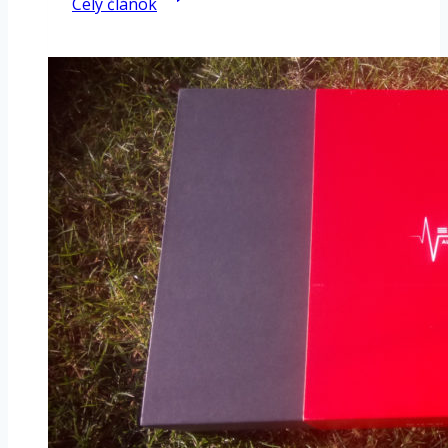
Celý článok
–
MiniMix2
Volume
pedál