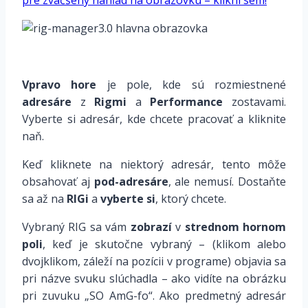
pre zväčšený náhľad na obrazovku – klikni sem!
*
Vpravo hore
je pole, kde sú rozmiestnené
adresáre
z
Rigmi
a
Performance
zostavami.
Vyberte si adresár, kde chcete pracovať a kliknite
naň.
Keď kliknete na niektorý adresár, tento môže
obsahovať aj
pod-adresáre
, ale nemusí. Dostaňte
sa až na
RIGi
a
vyberte si
, ktorý chcete.
Vybraný RIG sa vám
zobrazí
v
strednom hornom
poli
, keď je skutočne vybraný – (klikom alebo
dvojklikom, záleží na pozícii v programe) objavia sa
pri názve svuku slúchadla – ako vidíte na obrázku
pri zuvuku „SO AmG-fo“. Ako predmetný adresár