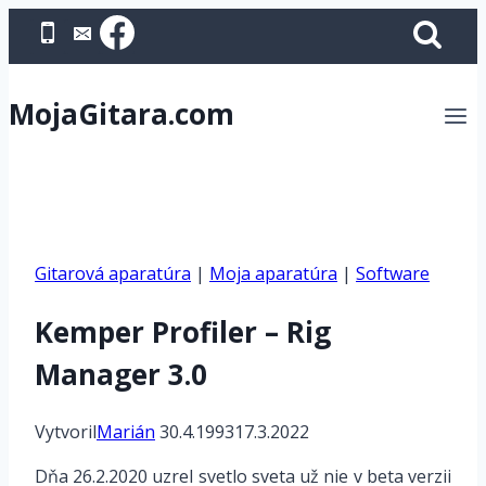
Skip
to
content
MojaGitara.com
Gitarová aparatúra
|
Moja aparatúra
|
Software
Kemper Profiler – Rig
Manager 3.0
Vytvoril
Marián
30.4.1993
17.3.2022
Dňa 26.2.2020 uzrel svetlo sveta už nie v beta verzii