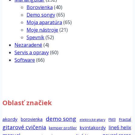
Borovienka
(40)
Demo songy
(65)
Moja aparatúra
(65)
Moje nástroje
(21)
Spevník
(52)
Nezaradené
(4)
Servis a opravy
(60)
Software
(66)
Oblasť značiek
demo song
akordy
borovienka
Fractal
FM3
elektrické gitary
gitarové cvičenia
line6 helix
kvintakordy
kemper profiler