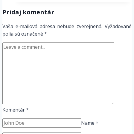
Cortex
Pridaj komentár
–
CorOS
Vaša e-mailová adresa nebude zverejnená.
Vyžadované
1.2.2
polia sú označené
*
Komentár
*
Name
*