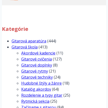
Kategórie
Gitarová aparatúra
(444)
Gitarová škola
(413)
Akordové kadencie
(11)
Gitarové cvičenia
(127)
Gitarové doplnky
(8)
Gitarové rytmy
(21)
Gitarové techniky
(24)
Hudobné štýly a žánre
(18)
Katalóg akordov
(64)
Rozdelenie a typy gitar
(25)
Rytmická sekcia
(25)
Začíname s gitarou
(84)