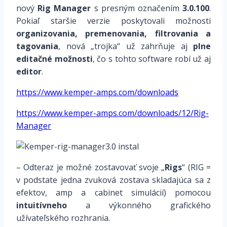
nový
Rig Manager
s presným označením
3.0.100
.
Pokiaľ staršie verzie poskytovali možnosti
organizovania, premenovania, filtrovania a
tagovania
, nová „trojka“ už zahrňuje aj
plne
editačné možnosti
, čo s tohto software robí už aj
editor
.
https://www.kemper-amps.com/downloads
https://www.kemper-amps.com/downloads/12/Rig-
Manager
– Odteraz je možné zostavovať svoje „
Rigs
“ (RIG =
v podstate jedna zvuková zostava skladajúca sa z
efektov, amp a cabinet simulácií) pomocou
intuitívneho
a výkonného grafického
užívateľského rozhrania.