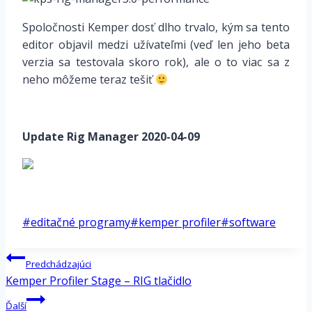
Spoločnosti Kemper dosť dlho trvalo, kým sa tento
editor objavil medzi užívateľmi (veď len jeho beta
verzia sa testovala skoro rok), ale o to viac sa z
neho môžeme teraz tešiť
*
Update Rig Manager 2020-04-09
*
Post
#
editačné programy
#
kemper profiler
#
software
Tags:
Navigácia
Predchádzajúci
v
Kemper Profiler Stage – RIG tlačidlo
článku
Ďalší