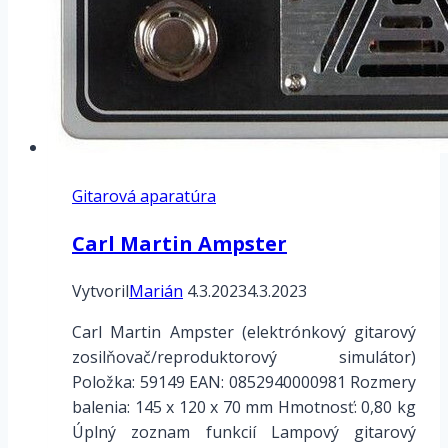
Gitarová aparatúra
Carl Martin Ampster
Vytvoril
Marián
4.3.2023
4.3.2023
Carl Martin Ampster (elektrónkový gitarový
zosilňovač/reproduktorový simulátor)
Položka: 59149 EAN: 0852940000981 Rozmery
balenia: 145 x 120 x 70 mm Hmotnosť: 0,80 kg
Úplný zoznam funkcií Lampový gitarový