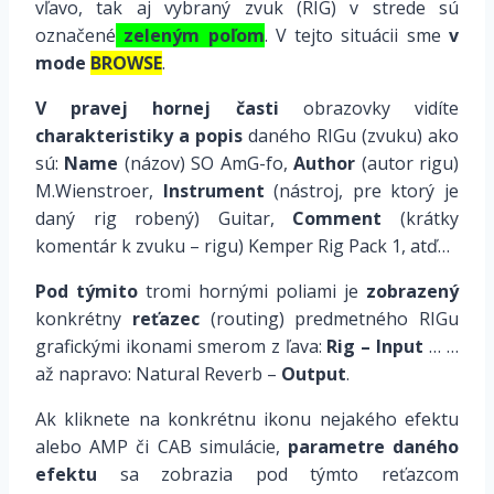
vľavo, tak aj vybraný zvuk (RIG) v strede sú
označené
zeleným poľom
. V tejto situácii sme
v
mode
BROWSE
.
V pravej hornej časti
obrazovky vidíte
charakteristiky a popis
daného RIGu (zvuku) ako
sú:
Name
(názov) SO AmG-fo,
Author
(autor rigu)
M.Wienstroer,
Instrument
(nástroj, pre ktorý je
daný rig robený) Guitar,
Comment
(krátky
komentár k zvuku – rigu) Kemper Rig Pack 1, atď…
Pod týmito
tromi hornými poliami je
zobrazený
konkrétny
reťazec
(routing) predmetného RIGu
grafickými ikonami smerom z ľava:
Rig – Input
… …
až napravo: Natural Reverb –
Output
.
Ak kliknete na konkrétnu ikonu nejakého efektu
alebo AMP či CAB simulácie,
parametre daného
efektu
sa zobrazia pod týmto reťazcom