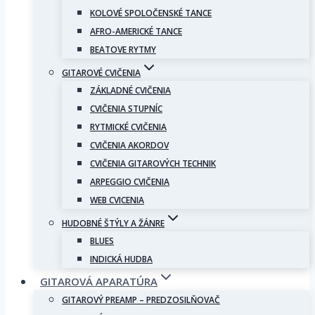
KOLOVÉ SPOLOČENSKÉ TANCE
AFRO-AMERICKÉ TANCE
BEATOVE RYTMY
GITAROVÉ CVIČENIA
ZÁKLADNÉ CVIČENIA
CVIČENIA STUPNÍC
RYTMICKÉ CVIČENIA
CVIČENIA AKORDOV
CVIČENIA GITAROVÝCH TECHNIK
ARPEGGIO CVIČENIA
WEB CVICENIA
HUDOBNÉ ŠTÝLY A ŽÁNRE
BLUES
INDICKÁ HUDBA
GITAROVÁ APARATÚRA
GITAROVÝ PREAMP – PREDZOSILŇOVAČ