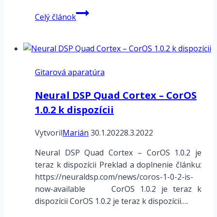
DIGITECH
Celý článok
Studio
5000
–
manuál
Gitarová aparatúra
–
7.
Neural DSP Quad Cortex – CorOS
Galéria
1.0.2 k dispozícii
obrázkov
Vytvoril
Marián
30.1.2022
8.3.2022
Neural DSP Quad Cortex – CorOS 1.0.2 je
teraz k dispozícii Preklad a doplnenie článku:
https://neuraldsp.com/news/coros-1-0-2-is-
now-available CorOS 1.0.2 je teraz k
dispozícii CorOS 1.0.2 je teraz k dispozícii….