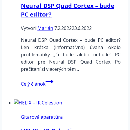
Neural DSP Quad Cortex – bude
PC editor?
Vytvoril
Marián
7.2.2022
23.6.2022
Neural DSP Quad Cortex – bude PC editor?
Len krátka (informatívna) úvaha okolo
problematiky „či bude alebo nebude“ PC
editor pre Neural DSP Quad Cortex. Po
prečítaní si viacerých tém…
Neural
Celý článok
DSP
Quad
Cortex
–
Gitarová aparatúra
bude
PC