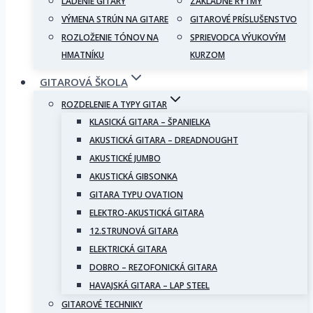
LADENIE GITARY
ZÁKLADNÉ RYTMY
VÝMENA STRÚN NA GITARE
GITAROVÉ PRÍSLUŠENSTVO
ROZLOŽENIE TÓNOV NA
SPRIEVODCA VÝUKOVÝM
HMATNÍKU
KURZOM
GITAROVÁ ŠKOLA
ROZDELENIE A TYPY GITAR
KLASICKÁ GITARA – ŠPANIELKA
AKUSTICKÁ GITARA – DREADNOUGHT
AKUSTICKÉ JUMBO
AKUSTICKÁ GIBSONKA
GITARA TYPU OVATION
ELEKTRO-AKUSTICKÁ GITARA
12.STRUNOVÁ GITARA
ELEKTRICKÁ GITARA
DOBRO – REZOFONICKÁ GITARA
HAVAJSKÁ GITARA – LAP STEEL
GITAROVÉ TECHNIKY