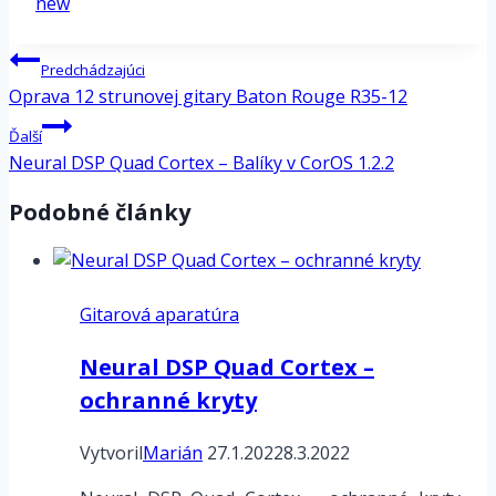
Tags:
new
Navigácia
Predchádzajúci
v
Oprava 12 strunovej gitary Baton Rouge R35-12
článku
Ďalší
Neural DSP Quad Cortex – Balíky v CorOS 1.2.2
Podobné články
Gitarová aparatúra
Neural DSP Quad Cortex –
ochranné kryty
Vytvoril
Marián
27.1.2022
8.3.2022