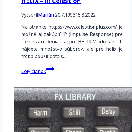
HELIX – IR Celestion
editor?
Vytvoril
Marián
20.7.1993
15.3.2022
Na stránke https://www.celestionplus.com/ je
možné aj zakúpiť IP (Impulse Response) pre
rôzne zariadenia a aj pre HELIX. V adresároch
nájdete množstvo súborov, ale pre helix je
treba použiť data s…
HELIX
Celý článok
–
IR
Celestion