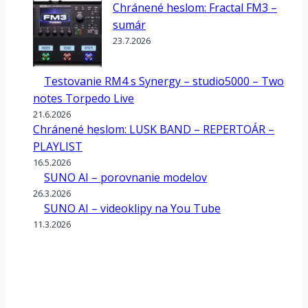
Chránené heslom: Fractal FM3 –
sumár
23.7.2026
Testovanie RM4 s Synergy – studio5000 – Two
notes Torpedo Live
21.6.2026
Chránené heslom: LUSK BAND – REPERTOÁR –
PLAYLIST
16.5.2026
SUNO AI – porovnanie modelov
26.3.2026
SUNO AI – videoklipy na You Tube
11.3.2026