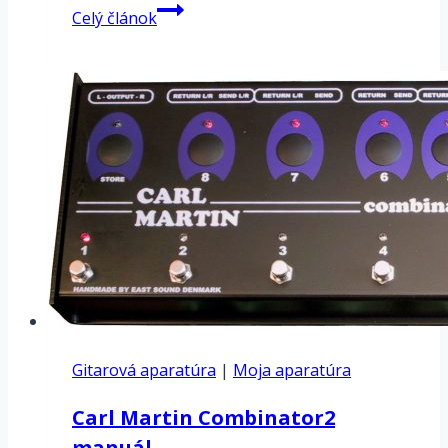
Neural
Celý článok
DSP
Quad
Cortex
–
CorOS
1.0.2
k
dispozícii
Gitarová aparatúra
|
Moja aparatúra
Carl Martin Combinator2
manuál