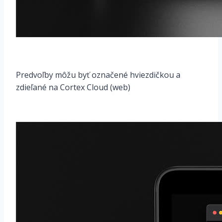
Predvoľby môžu byť označené hviezdičkou a
zdieľané na Cortex Cloud (web)