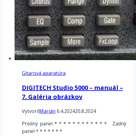
Gitarová aparatúra
DIGITECH Studio 5000 – manuál –
7. Galéria obrázkov
Vytvoril
Marián
6.4.2024
20.8.2024
Predný panel * * * * * * * * * * * * Zadný
panel * * * * * * *