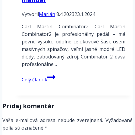
Vytvoril
Marián
8.4.2023
23.1.2024
Carl Martin Combinator2 Carl Martin
Combinator2 je profesionálny pedál – má
pevné vysoko odolné celokovové šasi, osem
masívnych spínačov, veľmi jasné modré LED
diódy, zabudovaný zdroj. Combinator 2 dáva
profesionálne…
Carl
Celý článok
Martin
Combinator2
manuál
Pridaj komentár
Vaša e-mailová adresa nebude zverejnená.
Vyžadované
polia sú označené
*