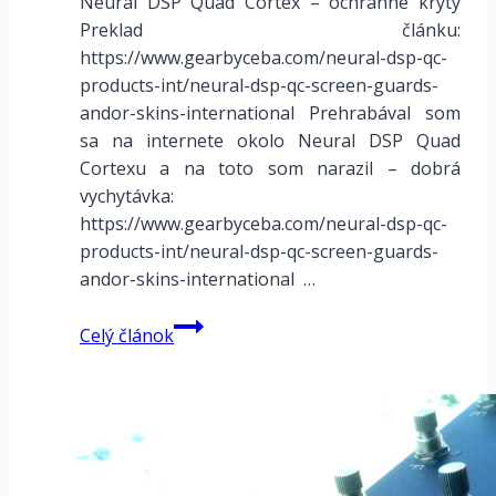
Neural DSP Quad Cortex – ochranné kryty
Preklad článku:
https://www.gearbyceba.com/neural-dsp-qc-
products-int/neural-dsp-qc-screen-guards-
andor-skins-international Prehrabával som
sa na internete okolo Neural DSP Quad
Cortexu a na toto som narazil – dobrá
vychytávka:
https://www.gearbyceba.com/neural-dsp-qc-
products-int/neural-dsp-qc-screen-guards-
andor-skins-international …
Neural
Celý článok
DSP
Quad
Cortex
–
ochranné
kryty