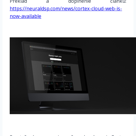
Preklad a doplnenie článku:
https://neuraldsp.com/news/cortex-cloud-web-is-
now-available