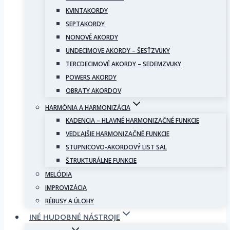
KVINTAKORDY
SEPTAKORDY
NONOVÉ AKORDY
UNDECIMOVE AKORDY – ŠESŤZVUKY
TERCDECIMOVÉ AKORDY – SEDEMZVUKY
POWERS AKORDY
OBRATY AKORDOV
HARMÓNIA A HARMONIZÁCIA
KADENCIA – HLAVNÉ HARMONIZAČNÉ FUNKCIE
VEDĽAJŠIE HARMONIZAČNÉ FUNKCIE
STUPNICOVO-AKORDOVÝ LIST SAL
ŠTRUKTURÁLNE FUNKCIE
MELÓDIA
IMPROVIZÁCIA
RÉBUSY A ÚLOHY
INÉ HUDOBNÉ NÁSTROJE