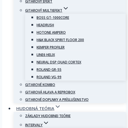
GITAROVÝ EFEKT
GITAROVÝ MULTIEFEKT
BOSS GT-1000CORE
HEADRUSH
HOTONE AMPERO
H&K BLACK SPIRIT FLOOR 200
KEMPER PROFILER
LINE6 HELIX
NEURAL DSP QUAD CORTEX
ROLAND GR-55
ROLAND VG-99
GITAROVÉ KOMBO
GITAROVÁ HLAVA A REPROBOX
GITAROVÉ DOPLNKY A PRÍSLUŠENSTVO
HUDOBNÁ TEÓRIA
ZÁKLADY HUDOBNEJ TEÓRIE
INTERVALY