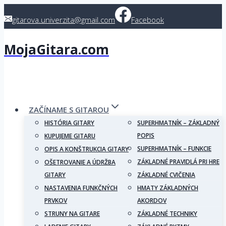
Skip
gitarova.univerzita@gmail.com
Facebook
to
content
MojaGitara.com
ZAČÍNAME S GITAROU
HISTÓRIA GITARY
SUPERHMATNÍK – ZÁKLADNÝ
POPIS
KUPUJEME GITARU
SUPERHMATNÍK – FUNKCIE
OPIS A KONŠTRUKCIA GITARY
ZÁKLADNÉ PRAVIDLÁ PRI HRE
OŠETROVANIE A ÚDRŽBA
GITARY
ZÁKLADNÉ CVIČENIA
NASTAVENIA FUNKČNÝCH
HMATY ZÁKLADNÝCH
PRVKOV
AKORDOV
STRUNY NA GITARE
ZÁKLADNÉ TECHNIKY