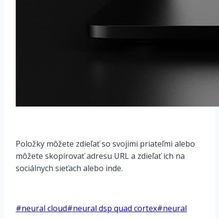
Položky môžete zdieľať so svojimi priateľmi alebo
môžete skopírovať adresu URL a zdieľať ich na
sociálnych sieťach alebo inde.
Post
#
neural cloud
#
neural dsp quad cortex
#
neural