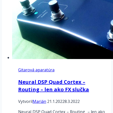
Gitarová aparatúra
Neural DSP Quad Cortex –
Routing – len ako FX slučka
Vytvoril
Marián
21.1.2022
8.3.2022
Neural DSP Quad Cortex – Routing – len ako