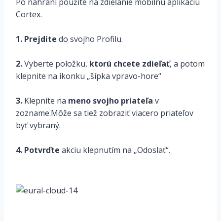
Po nahraní použite na zdieľanie mobilnú aplikáciu
Cortex.
1. Prejdite
do svojho Profilu.
2.
Vyberte položku,
ktorú chcete zdieľať
, a potom
klepnite na ikonku „šípka vpravo-hore“
3.
Klepnite na
meno svojho priateľa
v
zozname.Môže sa tiež zobraziť viacero priateľov
byť vybraný.
4. Potvrďte
akciu klepnutím na „Odoslať“.