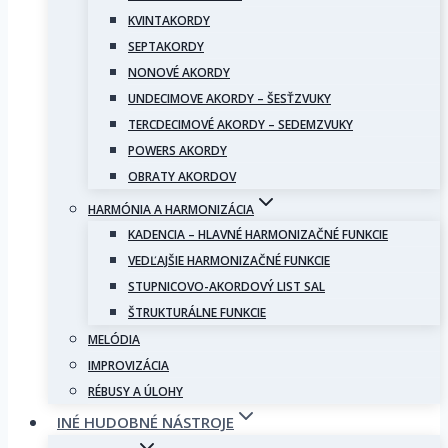
KVINTAKORDY
SEPTAKORDY
NONOVÉ AKORDY
UNDECIMOVE AKORDY – ŠESŤZVUKY
TERCDECIMOVÉ AKORDY – SEDEMZVUKY
POWERS AKORDY
OBRATY AKORDOV
HARMÓNIA A HARMONIZÁCIA
KADENCIA – HLAVNÉ HARMONIZAČNÉ FUNKCIE
VEDĽAJŠIE HARMONIZAČNÉ FUNKCIE
STUPNICOVO-AKORDOVÝ LIST SAL
ŠTRUKTURÁLNE FUNKCIE
MELÓDIA
IMPROVIZÁCIA
RÉBUSY A ÚLOHY
INÉ HUDOBNÉ NÁSTROJE