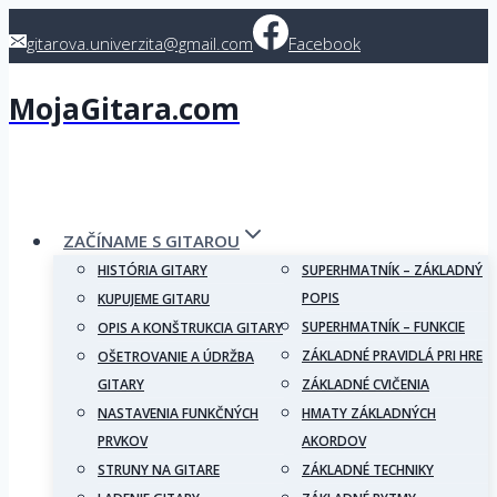
Skip
gitarova.univerzita@gmail.com
Facebook
to
content
MojaGitara.com
ZAČÍNAME S GITAROU
HISTÓRIA GITARY
SUPERHMATNÍK – ZÁKLADNÝ
POPIS
KUPUJEME GITARU
SUPERHMATNÍK – FUNKCIE
OPIS A KONŠTRUKCIA GITARY
ZÁKLADNÉ PRAVIDLÁ PRI HRE
OŠETROVANIE A ÚDRŽBA
GITARY
ZÁKLADNÉ CVIČENIA
NASTAVENIA FUNKČNÝCH
HMATY ZÁKLADNÝCH
PRVKOV
AKORDOV
STRUNY NA GITARE
ZÁKLADNÉ TECHNIKY