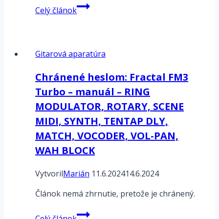
Neural
Celý článok
DSP
Quad
Cortex
Gitarová aparatúra
–
CorOS
Chránené heslom: Fractal FM3
1.0.1
Turbo – manuál – RING
MODULATOR, ROTARY, SCENE
MIDI, SYNTH, TENTAP DLY,
MATCH, VOCODER, VOL-PAN,
WAH BLOCK
Vytvoril
Marián
11.6.2024
14.6.2024
Článok nemá zhrnutie, pretože je chránený.
Chránené
Celý článok