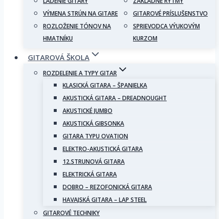
LADENIE GITARY
ZÁKLADNÉ RYTMY
VÝMENA STRÚN NA GITARE
GITAROVÉ PRÍSLUŠENSTVO
ROZLOŽENIE TÓNOV NA
SPRIEVODCA VÝUKOVÝM
HMATNÍKU
KURZOM
GITAROVÁ ŠKOLA
ROZDELENIE A TYPY GITAR
KLASICKÁ GITARA – ŠPANIELKA
AKUSTICKÁ GITARA – DREADNOUGHT
AKUSTICKÉ JUMBO
AKUSTICKÁ GIBSONKA
GITARA TYPU OVATION
ELEKTRO-AKUSTICKÁ GITARA
12.STRUNOVÁ GITARA
ELEKTRICKÁ GITARA
DOBRO – REZOFONICKÁ GITARA
HAVAJSKÁ GITARA – LAP STEEL
GITAROVÉ TECHNIKY