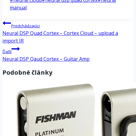
#
neural cloud
#
neural dsp quad cortex
#
neural
Tags:
manual
Navigácia
Predchádzajúci
v
Neural DSP Quad Cortex – Cortex Cloud – upload a
článku
import IR
Ďalší
Neural DSP Qaud Cortex – Guitar Amp
Podobné články