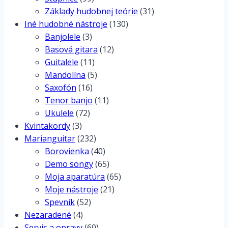
Základy hudobnej teórie
(31)
Iné hudobné nástroje
(130)
Banjolele
(3)
Basová gitara
(12)
Guitalele
(11)
Mandolína
(5)
Saxofón
(16)
Tenor banjo
(11)
Ukulele
(72)
Kvintakordy
(3)
Marianguitar
(232)
Borovienka
(40)
Demo songy
(65)
Moja aparatúra
(65)
Moje nástroje
(21)
Spevník
(52)
Nezaradené
(4)
Servis a opravy
(60)