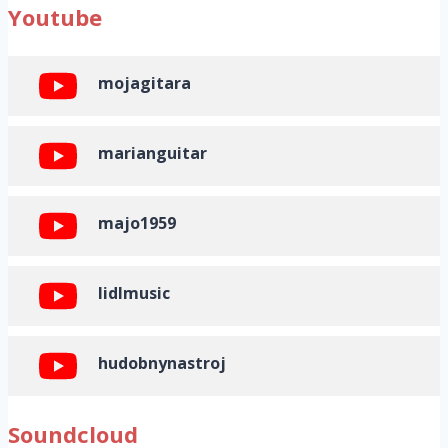
Youtube
mojagitara
marianguitar
majo1959
lidlmusic
hudobnynastroj
Soundcloud