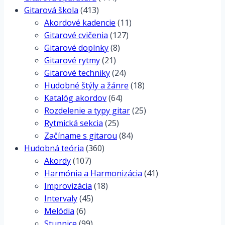
Gitarová škola
(413)
Akordové kadencie
(11)
Gitarové cvičenia
(127)
Gitarové doplnky
(8)
Gitarové rytmy
(21)
Gitarové techniky
(24)
Hudobné štýly a žánre
(18)
Katalóg akordov
(64)
Rozdelenie a typy gitar
(25)
Rytmická sekcia
(25)
Začíname s gitarou
(84)
Hudobná teória
(360)
Akordy
(107)
Harmónia a Harmonizácia
(41)
Improvizácia
(18)
Intervaly
(45)
Melódia
(6)
Stupnice
(99)