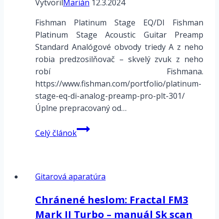
Vytvoril
Marián
12.3.2024
Fishman Platinum Stage EQ/DI Fishman
Platinum Stage Acoustic Guitar Preamp
Standard Analógové obvody triedy A z neho
robia predzosilňovač – skvelý zvuk z neho
robí Fishmana.
https://www.fishman.com/portfolio/platinum-
stage-eq-di-analog-preamp-pro-plt-301/
Úplne prepracovaný od…
Fishman
Celý článok
Platinum
Acoustic
Guitar
Gitarová aparatúra
Preamps
Chránené heslom: Fractal FM3
Mark II Turbo – manuál Sk scan