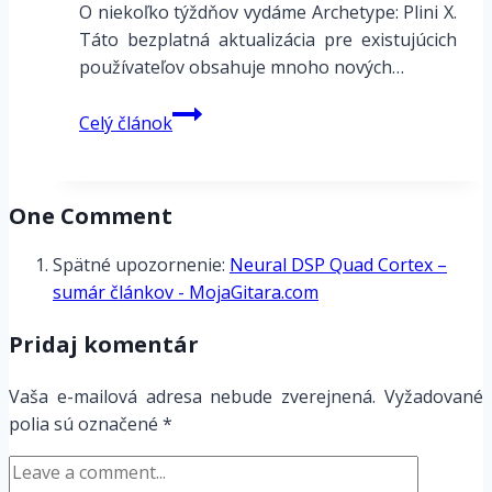
O niekoľko týždňov vydáme Archetype: Plini X.
PAN,
Táto bezplatná aktualizácia pre existujúcich
WAH
používateľov obsahuje mnoho nových…
BLOCK
Kompatibilita
Celý článok
doplnkov
–
aktualizácia
One Comment
vývoj
Quad
Spätné upozornenie:
Neural DSP Quad Cortex –
Cortex
sumár článkov - MojaGitara.com
2023-
09
Pridaj komentár
Vaša e-mailová adresa nebude zverejnená.
Vyžadované
polia sú označené
*