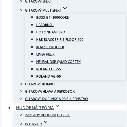
GITAROVÝ EFEKT
GITAROVÝ MULTIEFEKT
BOSS GT-1000CORE
HEADRUSH
HOTONE AMPERO
H&K BLACK SPIRIT FLOOR 200
KEMPER PROFILER
LINE6 HELIX
NEURAL DSP QUAD CORTEX
ROLAND GR-55
ROLAND VG-99
GITAROVÉ KOMBO
GITAROVÁ HLAVA A REPROBOX
GITAROVÉ DOPLNKY A PRÍSLUŠENSTVO
HUDOBNÁ TEÓRIA
ZÁKLADY HUDOBNEJ TEÓRIE
INTERVALY