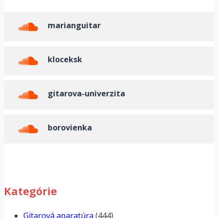
marianguitar
kloceksk
gitarova-univerzita
borovienka
Kategórie
Gitarová aparatúra
(444)