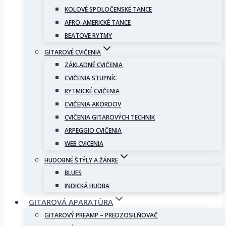
KOLOVÉ SPOLOČENSKÉ TANCE
AFRO-AMERICKÉ TANCE
BEATOVE RYTMY
GITAROVÉ CVIČENIA
ZÁKLADNÉ CVIČENIA
CVIČENIA STUPNÍC
RYTMICKÉ CVIČENIA
CVIČENIA AKORDOV
CVIČENIA GITAROVÝCH TECHNIK
ARPEGGIO CVIČENIA
WEB CVICENIA
HUDOBNÉ ŠTÝLY A ŽÁNRE
BLUES
INDICKÁ HUDBA
GITAROVÁ APARATÚRA
GITAROVÝ PREAMP – PREDZOSILŇOVAČ