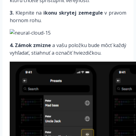
ktorú chcete sprístupniť verejnosti.
3.
Klepnite na
ikonu skrytej zemegule
v pravom
hornom rohu.
4.
Zámok zmizne
a vašu položku bude môcť každý
vyhľadať, stiahnuť a označiť hviezdičkou.