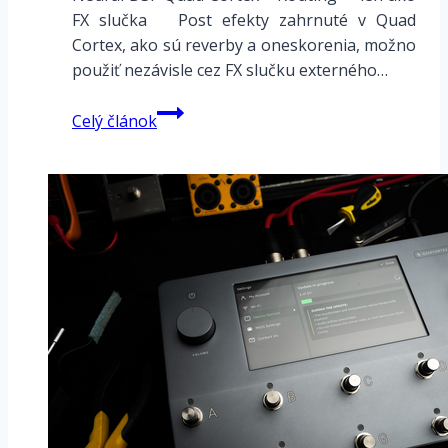
FX slučka Post efekty zahrnuté v Quad
Cortex, ako sú reverby a oneskorenia, možno
použiť nezávisle cez FX slučku externého…
Neural
Celý článok
DSP
Quad
Cortex
–
Routing
–
len
ako
FX
slučka