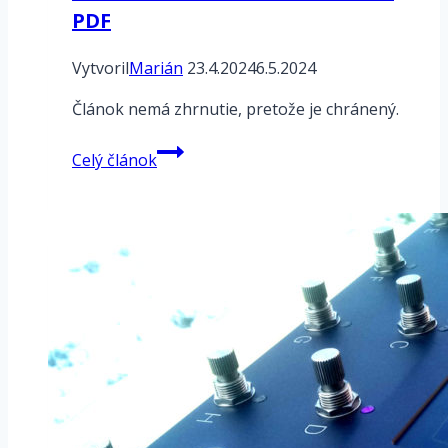
PDF
Vytvoril
Marián
23.4.2024
6.5.2024
Článok nemá zhrnutie, pretože je chránený.
Chránené
Celý článok
heslom:
Fractal
FM3
Mark
II
Turbo
–
manuál
Sk
scan
PDF