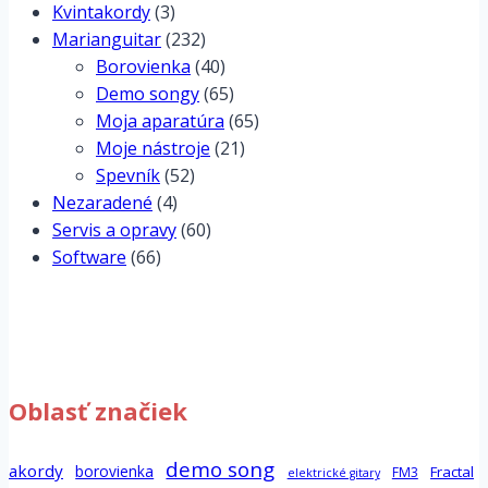
Kvintakordy
(3)
Marianguitar
(232)
Borovienka
(40)
Demo songy
(65)
Moja aparatúra
(65)
Moje nástroje
(21)
Spevník
(52)
Nezaradené
(4)
Servis a opravy
(60)
Software
(66)
Oblasť značiek
demo song
akordy
borovienka
Fractal
FM3
elektrické gitary