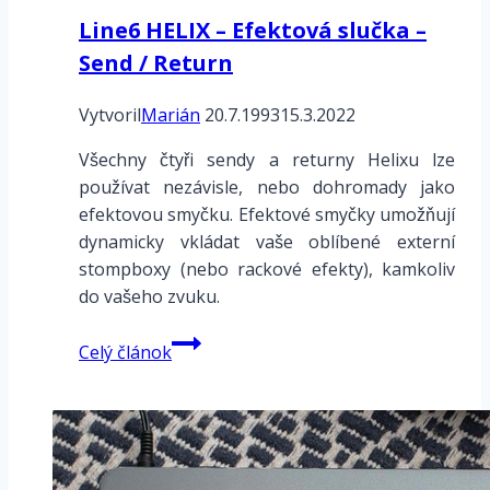
Line6 HELIX – Efektová slučka –
Send / Return
Vytvoril
Marián
20.7.1993
15.3.2022
Všechny čtyři sendy a returny Helixu lze
používat nezávisle, nebo dohromady jako
efektovou smyčku. Efektové smyčky umožňují
dynamicky vkládat vaše oblíbené externí
stompboxy (nebo rackové efekty), kamkoliv
do vašeho zvuku.
Line6
Celý článok
HELIX
–
Efektová
slučka
–