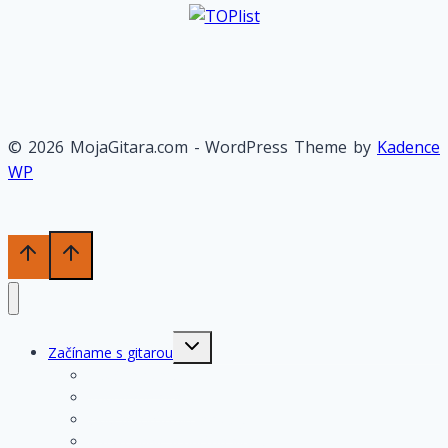
© 2026 MojaGitara.com - WordPress Theme by
Kadence
WP
Toggle
Začíname s gitarou
child
menu
História gitary
Kupujeme gitaru
Opis a konštrukcia gitary
Ošetrovanie a údržba gitary