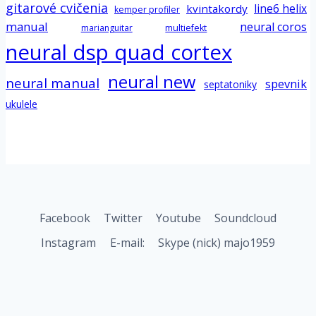
gitarové cvičenia
line6 helix
kvintakordy
kemper profiler
manual
neural coros
marianguitar
multiefekt
neural dsp quad cortex
neural new
neural manual
spevnik
septatoniky
ukulele
Facebook
Twitter
Youtube
Soundcloud
Instagram
E-mail:
Skype (nick) majo1959