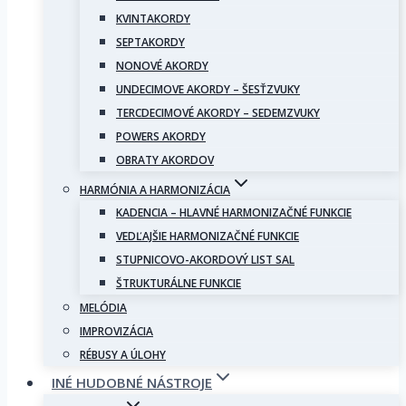
KVINTAKORDY
SEPTAKORDY
NONOVÉ AKORDY
UNDECIMOVE AKORDY – ŠESŤZVUKY
TERCDECIMOVÉ AKORDY – SEDEMZVUKY
POWERS AKORDY
OBRATY AKORDOV
HARMÓNIA A HARMONIZÁCIA
KADENCIA – HLAVNÉ HARMONIZAČNÉ FUNKCIE
VEDĽAJŠIE HARMONIZAČNÉ FUNKCIE
STUPNICOVO-AKORDOVÝ LIST SAL
ŠTRUKTURÁLNE FUNKCIE
MELÓDIA
IMPROVIZÁCIA
RÉBUSY A ÚLOHY
INÉ HUDOBNÉ NÁSTROJE