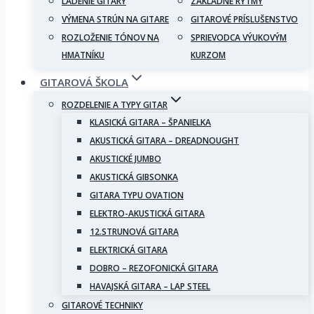
LADENIE GITARY
ZÁKLADNÉ RYTMY
VÝMENA STRÚN NA GITARE
GITAROVÉ PRÍSLUŠENSTVO
ROZLOŽENIE TÓNOV NA
SPRIEVODCA VÝUKOVÝM
HMATNÍKU
KURZOM
GITAROVÁ ŠKOLA
ROZDELENIE A TYPY GITAR
KLASICKÁ GITARA – ŠPANIELKA
AKUSTICKÁ GITARA – DREADNOUGHT
AKUSTICKÉ JUMBO
AKUSTICKÁ GIBSONKA
GITARA TYPU OVATION
ELEKTRO-AKUSTICKÁ GITARA
12.STRUNOVÁ GITARA
ELEKTRICKÁ GITARA
DOBRO – REZOFONICKÁ GITARA
HAVAJSKÁ GITARA – LAP STEEL
GITAROVÉ TECHNIKY