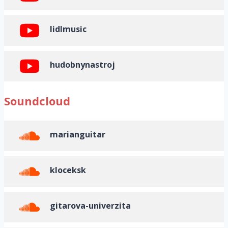
lidlmusic
hudobnynastroj
Soundcloud
marianguitar
kloceksk
gitarova-univerzita