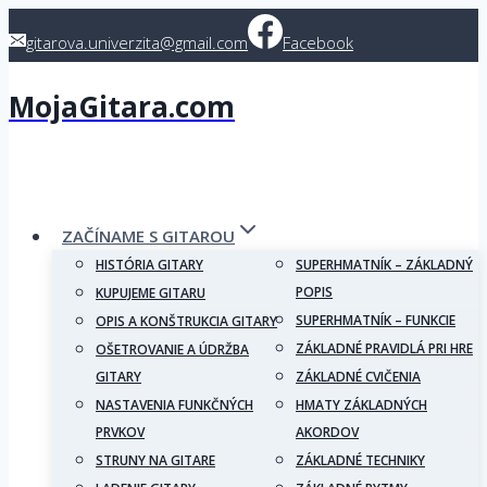
Skip
gitarova.univerzita@gmail.com
Facebook
to
content
MojaGitara.com
ZAČÍNAME S GITAROU
HISTÓRIA GITARY
SUPERHMATNÍK – ZÁKLADNÝ
POPIS
KUPUJEME GITARU
SUPERHMATNÍK – FUNKCIE
OPIS A KONŠTRUKCIA GITARY
ZÁKLADNÉ PRAVIDLÁ PRI HRE
OŠETROVANIE A ÚDRŽBA
GITARY
ZÁKLADNÉ CVIČENIA
NASTAVENIA FUNKČNÝCH
HMATY ZÁKLADNÝCH
PRVKOV
AKORDOV
STRUNY NA GITARE
ZÁKLADNÉ TECHNIKY