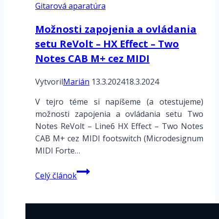
Gitarová aparatúra
Možnosti zapojenia a ovládania
setu ReVolt – HX Effect – Two
Notes CAB M+ cez MIDI
Vytvoril
Marián
13.3.2024
18.3.2024
V tejro téme si napíšeme (a otestujeme)
možnosti zapojenia a ovládania setu Two
Notes ReVolt – Line6 HX Effect – Two Notes
CAB M+ cez MIDI footswitch (Microdesignum
MIDI Forte…
Možnosti
Celý článok
zapojenia
a
ovládania