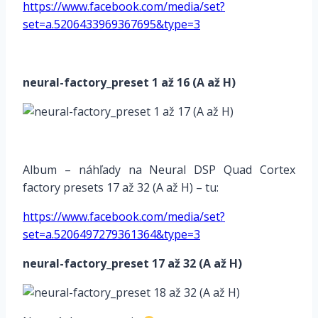
https://www.facebook.com/media/set?
set=a.5206433969367695&type=3
*
neural-factory_preset
1 až 16 (A až H)
Album – náhľady na Neural DSP Quad Cortex
factory presets 17 až 32 (A až H) – tu:
https://www.facebook.com/media/set?
set=a.5206497279361364&type=3
neural-factory_preset 17 až 32 (A až H)