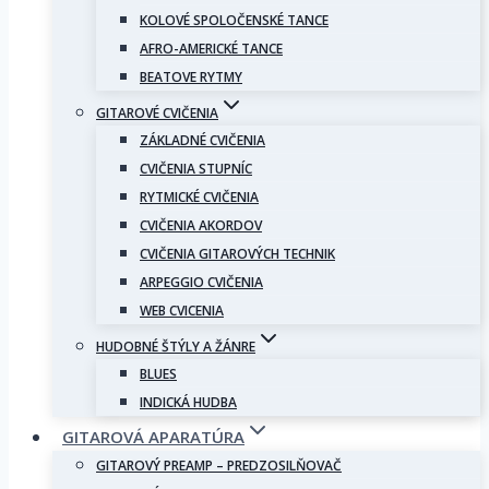
KOLOVÉ SPOLOČENSKÉ TANCE
AFRO-AMERICKÉ TANCE
BEATOVE RYTMY
GITAROVÉ CVIČENIA
ZÁKLADNÉ CVIČENIA
CVIČENIA STUPNÍC
RYTMICKÉ CVIČENIA
CVIČENIA AKORDOV
CVIČENIA GITAROVÝCH TECHNIK
ARPEGGIO CVIČENIA
WEB CVICENIA
HUDOBNÉ ŠTÝLY A ŽÁNRE
BLUES
INDICKÁ HUDBA
GITAROVÁ APARATÚRA
GITAROVÝ PREAMP – PREDZOSILŇOVAČ