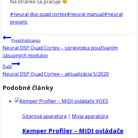
Na stránke sa pracuje
Post
#
neural dsp quad cortex
#
neural manual
#
neural
Tags:
presets
Navigácia
Predchádzajúci
v
Neural DSP Quad Cortex – sprievodca používaním
článku
zásuvných modulov
Ďalší
Neural DSP Quad Cortex – aktualizácia 5/2020
Podobné články
Gitarová aparatúra
|
Moja aparatúra
Kemper Profiler – MIDI ovládače