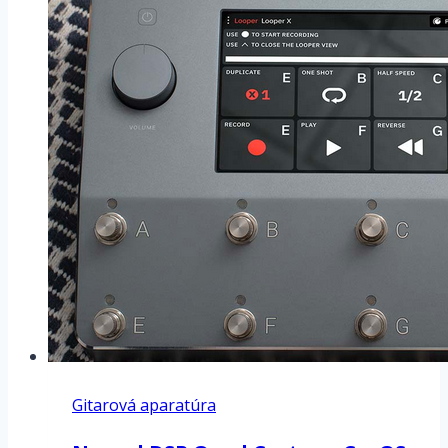
Send
/
Return
Gitarová aparatúra