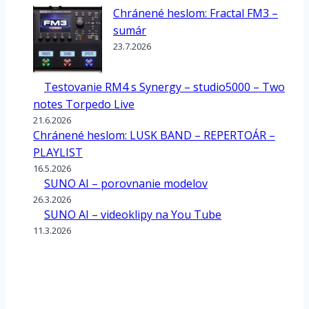
Chránené heslom: Fractal FM3 –
sumár
23.7.2026
Testovanie RM4 s Synergy – studio5000 – Two
notes Torpedo Live
21.6.2026
Chránené heslom: LUSK BAND – REPERTOÁR –
PLAYLIST
16.5.2026
SUNO AI – porovnanie modelov
26.3.2026
SUNO AI – videoklipy na You Tube
11.3.2026