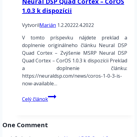
Neural DSP Quad Cortex – CorOS
1.0.3 k dispozícii
Vytvoril
Marián
1.2.2022
2.4.2022
V tomto príspevku nájdete preklad a
doplnenie originálneho článku Neural DSP
Quad Cortex – Zvýšenie MSRP Neural DSP
Quad Cortex – CorOS 1.0.3 k dispozícii Preklad
a doplnenie článku:
https://neuraldsp.com/news/coros-1-0-3-is-
now-available…
Neural
Celý článok
DSP
Quad
Cortex
One Comment
–
CorOS