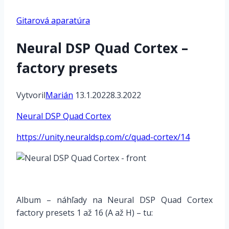
Gitarová aparatúra
Neural DSP Quad Cortex –
factory presets
Vytvoril
Marián
13.1.2022
8.3.2022
Neural DSP Quad Cortex
https://unity.neuraldsp.com/c/quad-cortex/14
*
Album – náhľady na Neural DSP Quad Cortex
factory presets 1 až 16 (A až H) – tu: