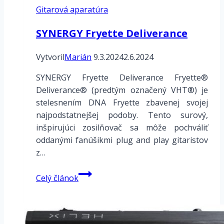
Gitarová aparatúra
SYNERGY Fryette Deliverance
Vytvoril
Marián
9.3.2024
2.6.2024
SYNERGY Fryette Deliverance Fryette®
Deliverance® (predtým označený VHT®) je
stelesnením DNA Fryette zbavenej svojej
najpodstatnejšej podoby. Tento surový,
inšpirujúci zosilňovač sa môže pochváliť
oddanými fanúšikmi plug and play gitaristov
z…
SYNERGY
Celý článok
Fryette
Deliverance