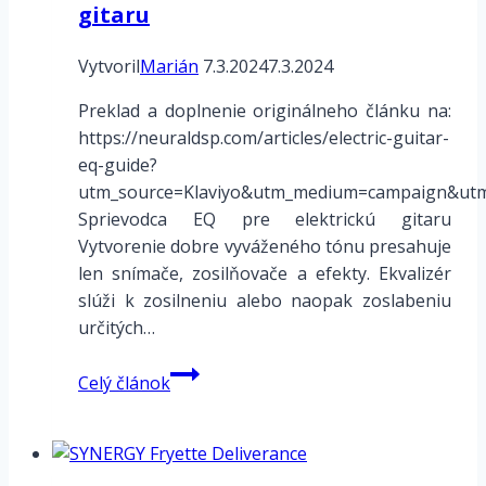
gitaru
Vytvoril
Marián
7.3.2024
7.3.2024
Preklad a doplnenie originálneho článku na:
https://neuraldsp.com/articles/electric-guitar-
eq-guide?
utm_source=Klaviyo&utm_medium=campaign&u
Sprievodca EQ pre elektrickú gitaru
Vytvorenie dobre vyváženého tónu presahuje
len snímače, zosilňovače a efekty. Ekvalizér
slúži k zosilneniu alebo naopak zoslabeniu
určitých…
Sprievodca
Celý článok
EQ
pre
elektrickú
gitaru