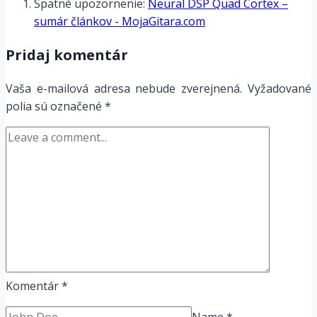
Spätné upozornenie:
Neural DSP Quad Cortex –
1.0.3
sumár článkov - MojaGitara.com
k
dispozícii
Pridaj komentár
Vaša e-mailová adresa nebude zverejnená.
Vyžadované
polia sú označené
*
Komentár
*
Name
*