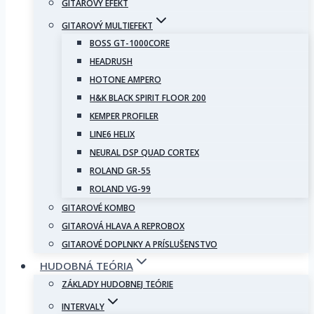
GITAROVÝ EFEKT
GITAROVÝ MULTIEFEKT
BOSS GT-1000CORE
HEADRUSH
HOTONE AMPERO
H&K BLACK SPIRIT FLOOR 200
KEMPER PROFILER
LINE6 HELIX
NEURAL DSP QUAD CORTEX
ROLAND GR-55
ROLAND VG-99
GITAROVÉ KOMBO
GITAROVÁ HLAVA A REPROBOX
GITAROVÉ DOPLNKY A PRÍSLUŠENSTVO
HUDOBNÁ TEÓRIA
ZÁKLADY HUDOBNEJ TEÓRIE
INTERVALY