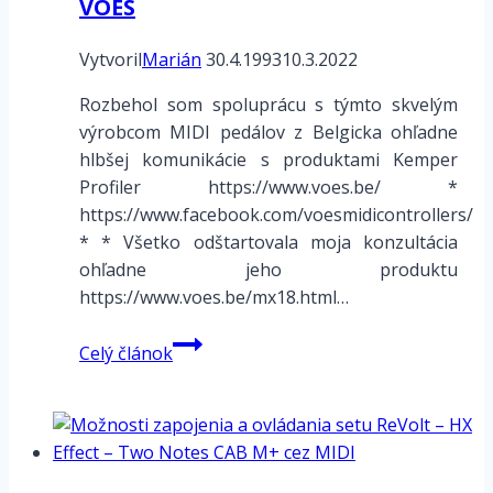
VOES
Vytvoril
Marián
30.4.1993
10.3.2022
Rozbehol som spoluprácu s týmto skvelým
výrobcom MIDI pedálov z Belgicka ohľadne
hlbšej komunikácie s produktami Kemper
Profiler https://www.voes.be/ *
https://www.facebook.com/voesmidicontrollers/
* * Všetko odštartovala moja konzultácia
ohľadne jeho produktu
https://www.voes.be/mx18.html…
Kemper
Celý článok
Profiler
–
MIDI
ovládače
VOES