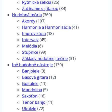
Rytmická sekcia
(25)
Začíname s gitarou
(84)
Hudobná teória
(360)
Akordy
(107)
Harmónia a Harmonizácia
(41)
Improvizácia
(18)
Intervaly
(45)
Melódia
(6)
Stupnice
(99)
Základy hudobnej teórie
(31)
Iné hudobné nástroje
(130)
Banjolele
(3)
Basová gitara
(12)
Guitalele
(11)
Mandolína
(5)
Saxofón
(16)
Tenor banjo
(11)
Ukulele
(72)