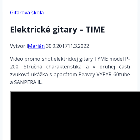
Gitarová škola
Elektrické gitary – TIME
Vytvoril
Marián
30.9.2017
11.3.2022
Video promo shot elektrickej gitary TYME model P-
200. Stručná charakteristika a v druhej časti
zvuková ukážka s aparátom Peavey VYPYR-60tube
a SANPERA ll…