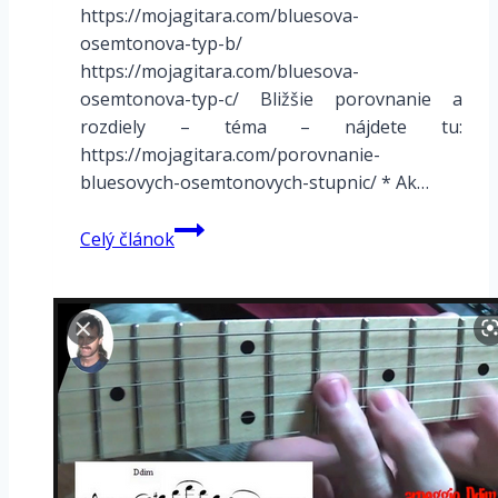
https://mojagitara.com/bluesova-
osemtonova-typ-b/
https://mojagitara.com/bluesova-
osemtonova-typ-c/ Bližšie porovnanie a
rozdiely – téma – nájdete tu:
https://mojagitara.com/porovnanie-
bluesovych-osemtonovych-stupnic/ * Ak…
Bluesové
Celý článok
stupnice
–
bluesové
figúry
–
bluesové
rifové
zóny