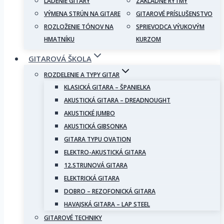
LADENIE GITARY
ZÁKLADNÉ RYTMY
VÝMENA STRÚN NA GITARE
GITAROVÉ PRÍSLUŠENSTVO
ROZLOŽENIE TÓNOV NA
SPRIEVODCA VÝUKOVÝM
HMATNÍKU
KURZOM
GITAROVÁ ŠKOLA
ROZDELENIE A TYPY GITAR
KLASICKÁ GITARA – ŠPANIELKA
AKUSTICKÁ GITARA – DREADNOUGHT
AKUSTICKÉ JUMBO
AKUSTICKÁ GIBSONKA
GITARA TYPU OVATION
ELEKTRO-AKUSTICKÁ GITARA
12.STRUNOVÁ GITARA
ELEKTRICKÁ GITARA
DOBRO – REZOFONICKÁ GITARA
HAVAJSKÁ GITARA – LAP STEEL
GITAROVÉ TECHNIKY