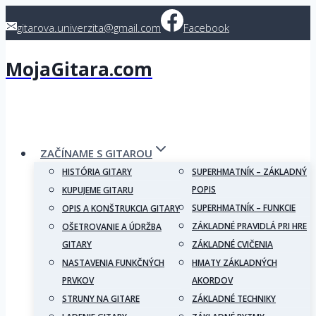
Skip
gitarova.univerzita@gmail.com
Facebook
to
content
MojaGitara.com
ZAČÍNAME S GITAROU
HISTÓRIA GITARY
SUPERHMATNÍK – ZÁKLADNÝ
POPIS
KUPUJEME GITARU
SUPERHMATNÍK – FUNKCIE
OPIS A KONŠTRUKCIA GITARY
ZÁKLADNÉ PRAVIDLÁ PRI HRE
OŠETROVANIE A ÚDRŽBA
GITARY
ZÁKLADNÉ CVIČENIA
NASTAVENIA FUNKČNÝCH
HMATY ZÁKLADNÝCH
PRVKOV
AKORDOV
STRUNY NA GITARE
ZÁKLADNÉ TECHNIKY