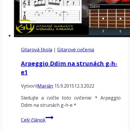
Gitarová škola
|
Gitarové cvičenia
Arpeggio Ddim na strunách g-h-
e1
Vytvoril
Marián
15.9.2015
12.3.2022
Sledujte a cvičte toto cvičenie: * Arpeggio
Ddim na strunách g-h-e *
Arpeggio
Celý článok
Ddim