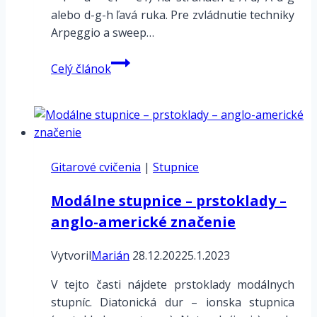
alebo d-g-h ľavá ruka. Pre zvládnutie techniky
Arpeggio a sweep…
Arpeggio
Celý článok
Ami9
na
strunach
E-
A-
Gitarové cvičenia
d
|
Stupnice
/
Modálne stupnice – prstoklady –
A-
anglo-americké značenie
d-
g
Vytvoril
Marián
/
28.12.2022
5.1.2023
d-
V tejto časti nájdete prstoklady modálnych
g-
stupníc. Diatonická dur – ionska stupnica
h