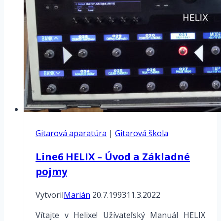
Gitarová aparatúra
|
Gitarová škola
Line6 HELIX – Úvod a Základné
pojmy
Vytvoril
Marián
20.7.1993
11.3.2022
Vítajte v Helixe! Užívateľský Manuál HELIX