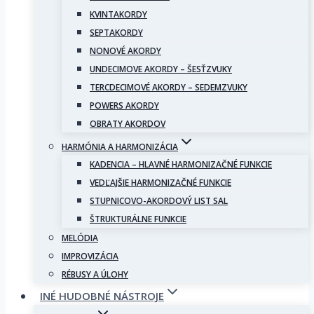
KVINTAKORDY
SEPTAKORDY
NONOVÉ AKORDY
UNDECIMOVE AKORDY – ŠESŤZVUKY
TERCDECIMOVÉ AKORDY – SEDEMZVUKY
POWERS AKORDY
OBRATY AKORDOV
HARMÓNIA A HARMONIZÁCIA
KADENCIA – HLAVNÉ HARMONIZAČNÉ FUNKCIE
VEDĽAJŠIE HARMONIZAČNÉ FUNKCIE
STUPNICOVO-AKORDOVÝ LIST SAL
ŠTRUKTURÁLNE FUNKCIE
MELÓDIA
IMPROVIZÁCIA
RÉBUSY A ÚLOHY
INÉ HUDOBNÉ NÁSTROJE