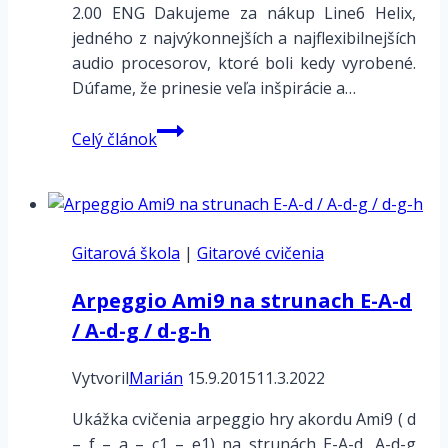
2.00 ENG Dakujeme za nákup Line6 Helix,
jedného z najvýkonnejších a najflexibilnejších
audio procesorov, ktoré boli kedy vyrobené.
Dúfame, že prinesie veľa inšpirácie a…
Line6
Celý článok
HELIX
–
Úvod
a
Gitarová škola
Základné
|
Gitarové cvičenia
pojmy
Arpeggio Ami9 na strunach E-A-d
/ A-d-g / d-g-h
Vytvoril
Marián
15.9.2015
11.3.2022
Ukážka cvičenia arpeggio hry akordu Ami9 ( d
– f – a – c1 – e1) na strunách E-A-d, A-d-g