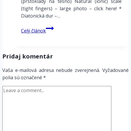
(prstoklady na tesno) Natural (ionic) scale
(tight fingers) – large photo – click here! *
Diatonická dur –…
Modálne
Celý článok
stupnice
–
prstoklady
Pridaj komentár
–
anglo-
Vaša e-mailová adresa nebude zverejnená.
Vyžadované
americké
polia sú označené
*
značenie