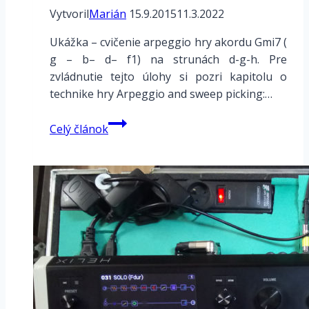
Vytvoril
Marián
15.9.2015
11.3.2022
Ukážka – cvičenie arpeggio hry akordu Gmi7 (
g – b– d– f1) na strunách d-g-h. Pre
zvládnutie tejto úlohy si pozri kapitolu o
technike hry Arpeggio and sweep picking:…
Arpeggio
Celý článok
Gmi7
na
strunách
d-
g-
h