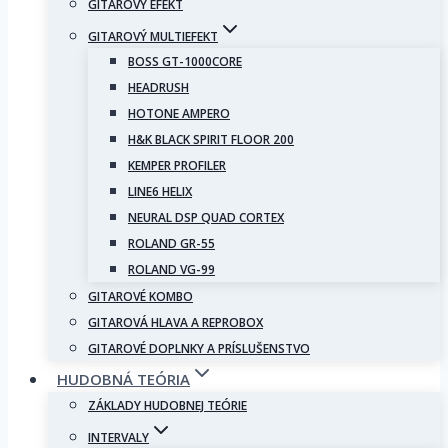
GITAROVÝ EFEKT
GITAROVÝ MULTIEFEKT
BOSS GT-1000CORE
HEADRUSH
HOTONE AMPERO
H&K BLACK SPIRIT FLOOR 200
KEMPER PROFILER
LINE6 HELIX
NEURAL DSP QUAD CORTEX
ROLAND GR-55
ROLAND VG-99
GITAROVÉ KOMBO
GITAROVÁ HLAVA A REPROBOX
GITAROVÉ DOPLNKY A PRÍSLUŠENSTVO
HUDOBNÁ TEÓRIA
ZÁKLADY HUDOBNEJ TEÓRIE
INTERVALY