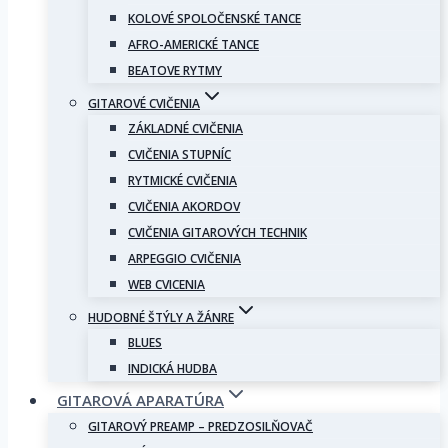
KOLOVÉ SPOLOČENSKÉ TANCE
AFRO-AMERICKÉ TANCE
BEATOVE RYTMY
GITAROVÉ CVIČENIA
ZÁKLADNÉ CVIČENIA
CVIČENIA STUPNÍC
RYTMICKÉ CVIČENIA
CVIČENIA AKORDOV
CVIČENIA GITAROVÝCH TECHNIK
ARPEGGIO CVIČENIA
WEB CVICENIA
HUDOBNÉ ŠTÝLY A ŽÁNRE
BLUES
INDICKÁ HUDBA
GITAROVÁ APARATÚRA
GITAROVÝ PREAMP – PREDZOSILŇOVAČ