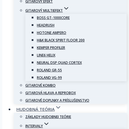
GITAROVÝ EFEKT
GITAROVÝ MULTIEFEKT
BOSS GT-1000CORE
HEADRUSH
HOTONE AMPERO
H&K BLACK SPIRIT FLOOR 200
KEMPER PROFILER
LINE6 HELIX
NEURAL DSP QUAD CORTEX
ROLAND GR-55
ROLAND VG-99
GITAROVÉ KOMBO
GITAROVÁ HLAVA A REPROBOX
GITAROVÉ DOPLNKY A PRÍSLUŠENSTVO
HUDOBNÁ TEÓRIA
ZÁKLADY HUDOBNEJ TEÓRIE
INTERVALY