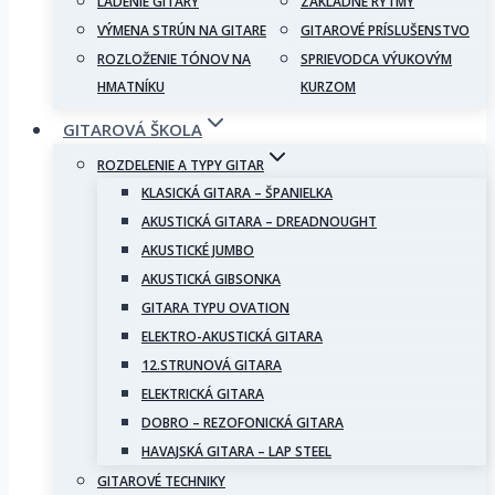
LADENIE GITARY
ZÁKLADNÉ RYTMY
VÝMENA STRÚN NA GITARE
GITAROVÉ PRÍSLUŠENSTVO
ROZLOŽENIE TÓNOV NA
SPRIEVODCA VÝUKOVÝM
HMATNÍKU
KURZOM
GITAROVÁ ŠKOLA
ROZDELENIE A TYPY GITAR
KLASICKÁ GITARA – ŠPANIELKA
AKUSTICKÁ GITARA – DREADNOUGHT
AKUSTICKÉ JUMBO
AKUSTICKÁ GIBSONKA
GITARA TYPU OVATION
ELEKTRO-AKUSTICKÁ GITARA
12.STRUNOVÁ GITARA
ELEKTRICKÁ GITARA
DOBRO – REZOFONICKÁ GITARA
HAVAJSKÁ GITARA – LAP STEEL
GITAROVÉ TECHNIKY