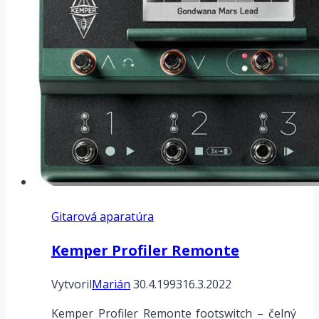
DI
nahrávanie
a
re-
amplifikácia
Gitarová aparatúra
Kemper Profiler Remonte
Vytvoril
Marián
30.4.1993
16.3.2022
Kemper Profiler Remonte footswitch – čelný