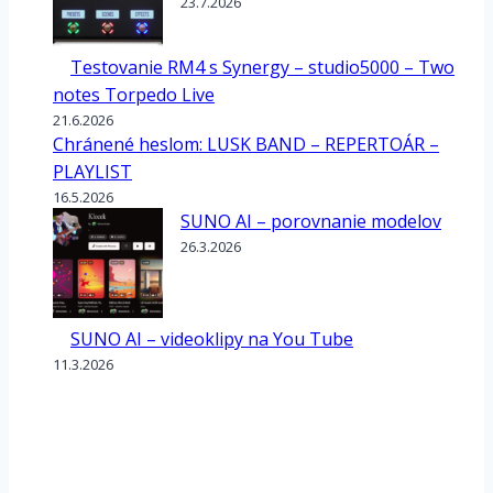
23.7.2026
Testovanie RM4 s Synergy – studio5000 – Two
notes Torpedo Live
21.6.2026
Chránené heslom: LUSK BAND – REPERTOÁR –
PLAYLIST
16.5.2026
SUNO AI – porovnanie modelov
26.3.2026
SUNO AI – videoklipy na You Tube
11.3.2026