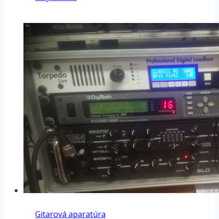
Stratocaster
Custom
–
krk
Kučkovský
Gitarová aparatúra