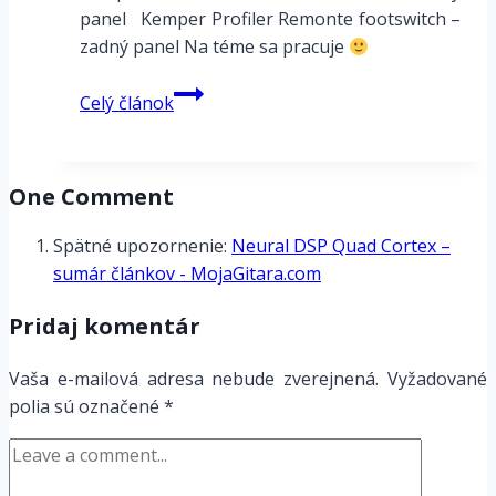
panel Kemper Profiler Remonte footswitch –
zadný panel Na téme sa pracuje
Kemper
Celý článok
Profiler
Remonte
One Comment
Spätné upozornenie:
Neural DSP Quad Cortex –
sumár článkov - MojaGitara.com
Pridaj komentár
Vaša e-mailová adresa nebude zverejnená.
Vyžadované
polia sú označené
*