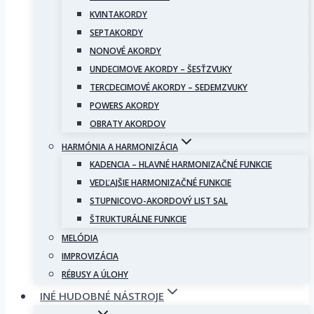
KVINTAKORDY
SEPTAKORDY
NONOVÉ AKORDY
UNDECIMOVE AKORDY – ŠESŤZVUKY
TERCDECIMOVÉ AKORDY – SEDEMZVUKY
POWERS AKORDY
OBRATY AKORDOV
HARMÓNIA A HARMONIZÁCIA
KADENCIA – HLAVNÉ HARMONIZAČNÉ FUNKCIE
VEDĽAJŠIE HARMONIZAČNÉ FUNKCIE
STUPNICOVO-AKORDOVÝ LIST SAL
ŠTRUKTURÁLNE FUNKCIE
MELÓDIA
IMPROVIZÁCIA
RÉBUSY A ÚLOHY
INÉ HUDOBNÉ NÁSTROJE