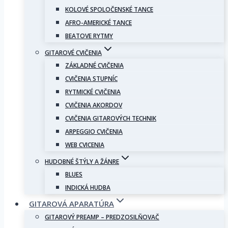
KOLOVÉ SPOLOČENSKÉ TANCE
AFRO-AMERICKÉ TANCE
BEATOVE RYTMY
GITAROVÉ CVIČENIA
ZÁKLADNÉ CVIČENIA
CVIČENIA STUPNÍC
RYTMICKÉ CVIČENIA
CVIČENIA AKORDOV
CVIČENIA GITAROVÝCH TECHNIK
ARPEGGIO CVIČENIA
WEB CVICENIA
HUDOBNÉ ŠTÝLY A ŽÁNRE
BLUES
INDICKÁ HUDBA
GITAROVÁ APARATÚRA
GITAROVÝ PREAMP – PREDZOSILŇOVAČ