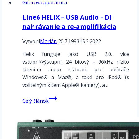
Gitarová aparatúra
4x
Synergy
Line6 HELIX – USB Audio – DI
moduly
nahrávanie a re-amplifikácia
+
multiefekt
Vytvoril
Marián
Digitech
20.7.1993
15.3.2022
Studio5000
Helix funguje jako USB 2.0, více
+
vstupní/výstupní, 24 bitový – 96kHz nízko
Two
latenční audio rozhraní pro počítače
Notes
Windows® a Mac®, a také pro iPad® (s
Torpedo
volitelným kitem Apple® kamery), a…
Live
Line6
Celý článok
HELIX
–
USB
Audio
–