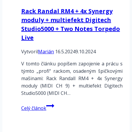
Rack Randal RM4 + 4x Synergy
moduly + multiefekt Digitech
Studio5000 + Two Notes Torpedo
Live
Vytvoril
Marián
16.5.2024
9.10.2024
V tomto článku popíšem zapojenie a prácu s
týmto „profi“ rackom, osadeným špičkovými
mašinami: Rack Randall RM4 + 4x Synergy
moduly (MIDI CH 9) + multiefekt Digitech
Studio5000 (MIDI CH…
Rack
Celý článok
Randal
RM4
+