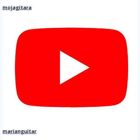
mojagitara
marianguitar