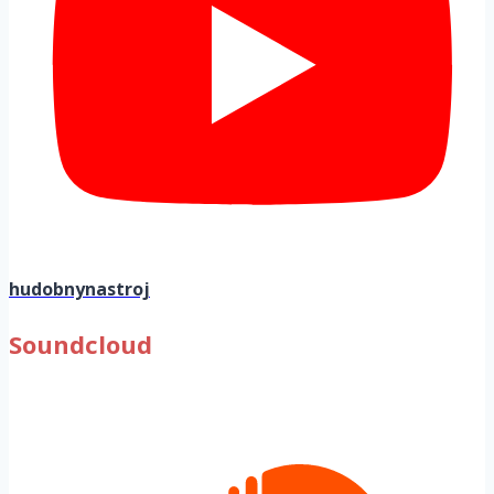
hudobnynastroj
Soundcloud