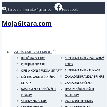
Skip
gitarova.univerzita@gmail.com
Facebook
to
content
MojaGitara.com
ZAČÍNAME S GITAROU
HISTÓRIA GITARY
SUPERHMATNÍK – ZÁKLADNÝ
POPIS
KUPUJEME GITARU
SUPERHMATNÍK – FUNKCIE
OPIS A KONŠTRUKCIA GITARY
ZÁKLADNÉ PRAVIDLÁ PRI HRE
OŠETROVANIE A ÚDRŽBA
GITARY
ZÁKLADNÉ CVIČENIA
NASTAVENIA FUNKČNÝCH
HMATY ZÁKLADNÝCH
PRVKOV
AKORDOV
STRUNY NA GITARE
ZÁKLADNÉ TECHNIKY