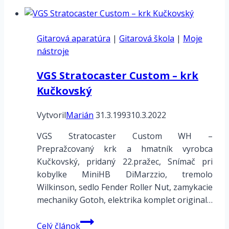
Neural
DSP
Quad
Gitarová aparatúra
Cortex
|
Gitarová škola
|
Moje
nástroje
–
aktualizácia
VGS Stratocaster Custom – krk
manuálu
Kučkovský
Vytvoril
Marián
31.3.1993
10.3.2022
VGS Stratocaster Custom WH –
Prepražcovaný krk a hmatník vyrobca
Kučkovský, pridaný 22.pražec, Snímač pri
kobylke MiniHB DiMarzzio, tremolo
Wilkinson, sedlo Fender Roller Nut, zamykacie
mechaniky Gotoh, elektrika komplet original…
VGS
Celý článok