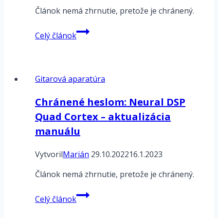
Článok nemá zhrnutie, pretože je chránený.
Chránené
Celý článok
heslom:
Line6
HX
Gitarová aparatúra
EFFECTS
–
Chránené heslom: Neural DSP
manuál
Quad Cortex – aktualizácia
–
3
manuálu
–
PRESET
Vytvoril
Marián
29.10.2022
16.1.2023
MODE
Článok nemá zhrnutie, pretože je chránený.
–
Efekty
Chránené
Celý článok
heslom: