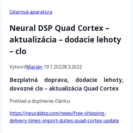
Gitarová aparatúra
Neural DSP Quad Cortex –
aktualizácia – dodacie lehoty
– clo
Vytvoril
Marián
19.1.2022
8.3.2022
Bezplatná doprava, dodacie lehoty,
dovozné clo – aktualizácia Quad Cortex
Preklad a doplnenie článku:
https://neuraldsp.com/news/free-shipping-
delivery-times-import-duties-quad-cortex-update