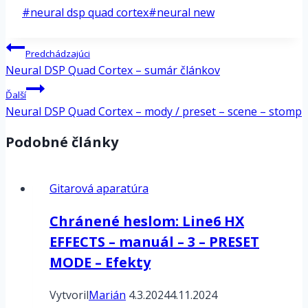
Post
#
neural dsp quad cortex
#
neural new
Tags:
Navigácia
Predchádzajúci
v
Neural DSP Quad Cortex – sumár článkov
článku
Ďalší
Neural DSP Quad Cortex – mody / preset – scene – stomp
Podobné články
Gitarová aparatúra
Chránené heslom: Line6 HX
EFFECTS – manuál – 3 – PRESET
MODE – Efekty
Vytvoril
Marián
4.3.2024
4.11.2024