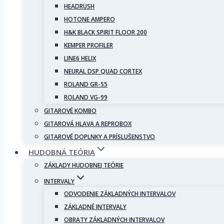
HEADRUSH
HOTONE AMPERO
H&K BLACK SPIRIT FLOOR 200
KEMPER PROFILER
LINE6 HELIX
NEURAL DSP QUAD CORTEX
ROLAND GR-55
ROLAND VG-99
GITAROVÉ KOMBO
GITAROVÁ HLAVA A REPROBOX
GITAROVÉ DOPLNKY A PRÍSLUŠENSTVO
HUDOBNÁ TEÓRIA
ZÁKLADY HUDOBNEJ TEÓRIE
INTERVALY
ODVODENIE ZÁKLADNÝCH INTERVALOV
ZÁKLADNÉ INTERVALY
OBRATY ZÁKLADNÝCH INTERVALOV