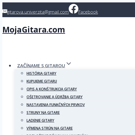
Skip
gitarova.univerzita@gmail.com
Facebook
to
content
MojaGitara.com
ZAČÍNAME S GITAROU
HISTÓRIA GITARY
KUPUJEME GITARU
OPIS A KONŠTRUKCIA GITARY
OŠETROVANIE A ÚDRŽBA GITARY
NASTAVENIA FUNKČNÝCH PRVKOV
STRUNY NA GITARE
LADENIE GITARY
VÝMENA STRÚN NA GITARE