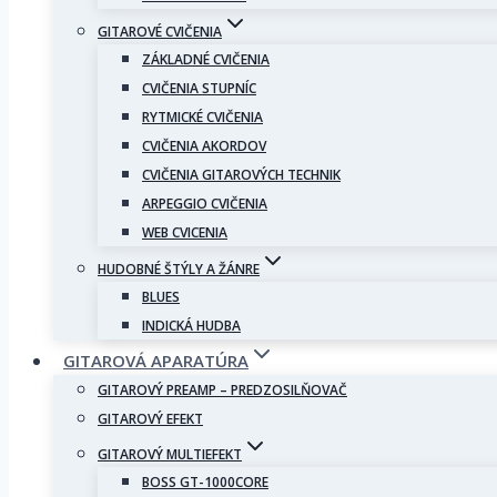
GITAROVÉ CVIČENIA
ZÁKLADNÉ CVIČENIA
CVIČENIA STUPNÍC
RYTMICKÉ CVIČENIA
CVIČENIA AKORDOV
CVIČENIA GITAROVÝCH TECHNIK
ARPEGGIO CVIČENIA
WEB CVICENIA
HUDOBNÉ ŠTÝLY A ŽÁNRE
BLUES
INDICKÁ HUDBA
GITAROVÁ APARATÚRA
GITAROVÝ PREAMP – PREDZOSILŇOVAČ
GITAROVÝ EFEKT
GITAROVÝ MULTIEFEKT
BOSS GT-1000CORE