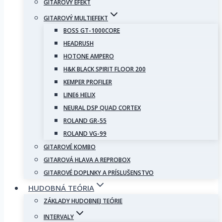
GITAROVÝ EFEKT
GITAROVÝ MULTIEFEKT
BOSS GT-1000CORE
HEADRUSH
HOTONE AMPERO
H&K BLACK SPIRIT FLOOR 200
KEMPER PROFILER
LINE6 HELIX
NEURAL DSP QUAD CORTEX
ROLAND GR-55
ROLAND VG-99
GITAROVÉ KOMBO
GITAROVÁ HLAVA A REPROBOX
GITAROVÉ DOPLNKY A PRÍSLUŠENSTVO
HUDOBNÁ TEÓRIA
ZÁKLADY HUDOBNEJ TEÓRIE
INTERVALY