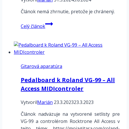
Článok nemá zhrnutie, pretože je chránený.
Chránené
Celý článok
heslom:
CME
WIDI
Jack
with
Gitarová aparatúra
DIN5
cable
Pedalboard k Roland VG-99 – All
Access MIDIcontroler
Vytvoril
Marián
23.3.2023
23.3.2023
Článok nadväzuje na vytvorené setlisty pre
VG-99 a controlérom Rocktrone All Access v
tejto téme: https://mojagitara.com/roland-