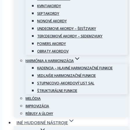
KVINTAKORDY
SEPTAKORDY
NONOVÉ AKORDY
UNDECIMOVE AKORDY – ŠESŤZVUKY
TERCDECIMOVÉ AKORDY – SEDEMZVUKY
POWERS AKORDY
OBRATY AKORDOV
HARMÓNIA A HARMONIZÁCIA
KADENCIA – HLAVNÉ HARMONIZAČNÉ FUNKCIE
VEDĽAJŠIE HARMONIZAČNÉ FUNKCIE
STUPNICOVO-AKORDOVÝ LIST SAL
ŠTRUKTURÁLNE FUNKCIE
MELÓDIA
IMPROVIZÁCIA
RÉBUSY A ÚLOHY
INÉ HUDOBNÉ NÁSTROJE