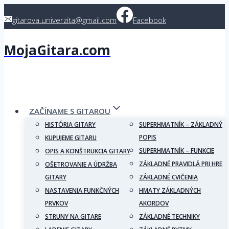
Skip
gitarova.univerzita@gmail.com
Facebook
to
content
MojaGitara.com
ZAČÍNAME S GITAROU
HISTÓRIA GITARY
SUPERHMATNÍK – ZÁKLADNÝ
POPIS
KUPUJEME GITARU
SUPERHMATNÍK – FUNKCIE
OPIS A KONŠTRUKCIA GITARY
ZÁKLADNÉ PRAVIDLÁ PRI HRE
OŠETROVANIE A ÚDRŽBA
GITARY
ZÁKLADNÉ CVIČENIA
NASTAVENIA FUNKČNÝCH
HMATY ZÁKLADNÝCH
PRVKOV
AKORDOV
STRUNY NA GITARE
ZÁKLADNÉ TECHNIKY