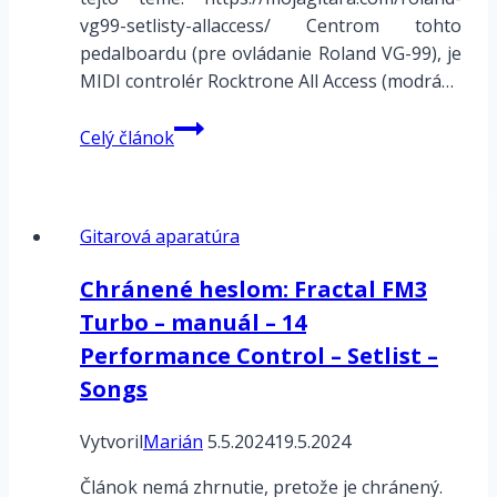
vg99-setlisty-allaccess/ Centrom tohto
pedalboardu (pre ovládanie Roland VG-99), je
MIDI controlér Rocktrone All Access (modrá…
Pedalboard
Celý článok
k
Roland
VG-
Gitarová aparatúra
99
–
Chránené heslom: Fractal FM3
All
Turbo – manuál – 14
Access
MIDIcontroler
Performance Control – Setlist –
Songs
Vytvoril
Marián
5.5.2024
19.5.2024
Článok nemá zhrnutie, pretože je chránený.