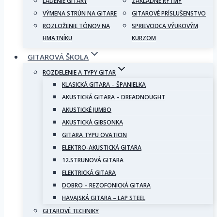
LADENIE GITARY
ZÁKLADNÉ RYTMY
VÝMENA STRÚN NA GITARE
GITAROVÉ PRÍSLUŠENSTVO
ROZLOŽENIE TÓNOV NA
SPRIEVODCA VÝUKOVÝM
HMATNÍKU
KURZOM
GITAROVÁ ŠKOLA
ROZDELENIE A TYPY GITAR
KLASICKÁ GITARA – ŠPANIELKA
AKUSTICKÁ GITARA – DREADNOUGHT
AKUSTICKÉ JUMBO
AKUSTICKÁ GIBSONKA
GITARA TYPU OVATION
ELEKTRO-AKUSTICKÁ GITARA
12.STRUNOVÁ GITARA
ELEKTRICKÁ GITARA
DOBRO – REZOFONICKÁ GITARA
HAVAJSKÁ GITARA – LAP STEEL
GITAROVÉ TECHNIKY