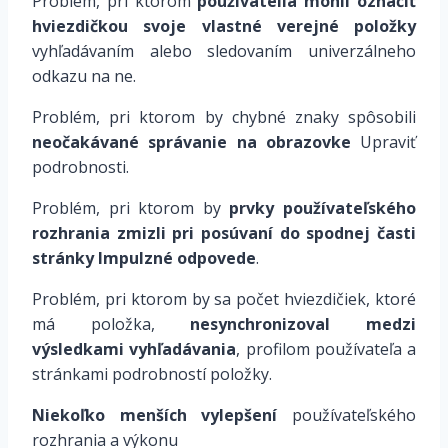
Problém, pri ktorom
používatelia mohli označiť
hviezdičkou svoje vlastné verejné položky
vyhľadávaním alebo sledovaním univerzálneho
odkazu na ne.
Problém, pri ktorom by chybné znaky spôsobili
neočakávané správanie na obrazovke
Upraviť
podrobnosti.
Problém, pri ktorom by
prvky používateľského
rozhrania zmizli pri posúvaní do spodnej časti
stránky Impulzné odpovede
.
Problém, pri ktorom by sa počet hviezdičiek, ktoré
má položka,
nesynchronizoval medzi
výsledkami vyhľadávania
, profilom používateľa a
stránkami podrobností položky.
Niekoľko menších vylepšení
používateľského
rozhrania a výkonu