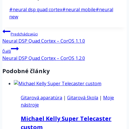
Post
#
neural dsp quad cortex
#
neural mobile
#
neural
Tags:
new
Navigácia
Predchádzajúci
v
Neural DSP Quad Cortex – CorOS 1.1.0
článku
Ďalší
Neural DSP Quad Cortex – CorOS 1.2.0
Podobné články
Gitarová aparatúra
|
Gitarová škola
|
Moje
nástroje
Michael Kelly Super Telecaster
custom