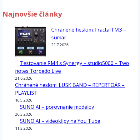
Najnovšie články
Chránené heslom: Fractal FM3 –
sumár
23.7.2026
Testovanie RM4 s Synergy – studio5000 – Two
notes Torpedo Live
21.6.2026
Chránené heslom: LUSK BAND – REPERTOÁR –
PLAYLIST
16.5.2026
SUNO AI – porovnanie modelov
26.3.2026
SUNO AI – videoklipy na You Tube
11.3.2026