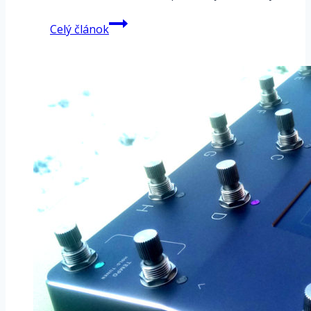
Chránené
Celý článok
heslom:
Fractal
FM3
Turbo
–
manuál
–
14
Performance
Control
–
Setlist
–
Songs