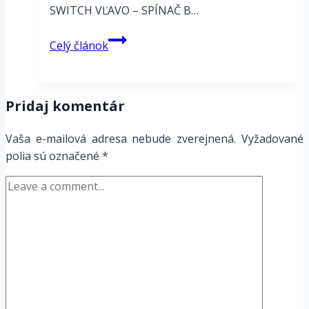
SWITCH VĽAVO – SPÍNAČ B…
Pedalboard
Celý článok
Morlingstar
MC8
&
Pridaj komentár
Expression
pedal
Vaša e-mailová adresa nebude zverejnená.
Vyžadované
VM19L
polia sú označené
*
&
2x
AMPERO
SWITCH