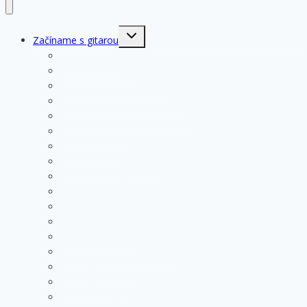
Toggle
Začíname s gitarou
child
menu
História gitary
Kupujeme gitaru
Opis a konštrukcia gitary
Ošetrovanie a údržba gitary
Nastavenia funkčných prvkov
Struny na gitare
Ladenie gitary
Výmena strún na gitare
Rozloženie tónov na hmatníku
Superhmatník – základný popis
Superhmatník – funkcie
Základné pravidlá pri hre
Základné cvičenia
Hmaty základných akordov
Základné techniky
Základné rytmy
Gitarové príslušenstvo