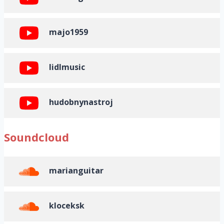
majo1959
lidlmusic
hudobnynastroj
Soundcloud
marianguitar
kloceksk