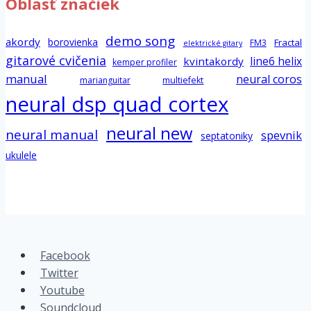
Oblasť značiek
demo song
akordy
borovienka
Fractal
FM3
elektrické gitary
gitarové cvičenia
line6 helix
kvintakordy
kemper profiler
manual
neural coros
marianguitar
multiefekt
neural dsp quad cortex
neural new
neural manual
spevnik
septatoniky
ukulele
Facebook
Twitter
Youtube
Soundcloud