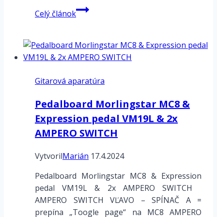
Neural
Celý článok
DSP
Quad
Cortex
–
Cortex
Gitarová aparatúra
Cloud
–
Pedalboard Morlingstar MC8 &
upload
Expression pedal VM19L & 2x
a
import
AMPERO SWITCH
IR
Vytvoril
Marián
17.4.2024
Pedalboard Morlingstar MC8 & Expression
pedal VM19L & 2x AMPERO SWITCH
AMPERO SWITCH VĽAVO – SPÍNAČ A =
prepína „Toogle page“ na MC8 AMPERO