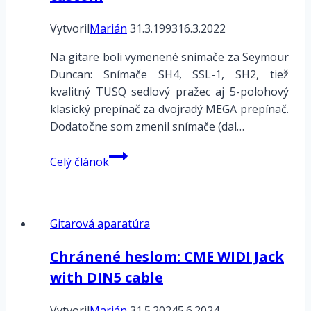
Vytvoril
Marián
31.3.1993
16.3.2022
Na gitare boli vymenené snímače za Seymour
Duncan: Snímače SH4, SSL-1, SH2, tiež
kvalitný TUSQ sedlový pražec aj 5-polohový
klasický prepínač za dvojradý MEGA prepínač.
Dodatočne som zmenil snímače (dal…
Michael
Celý článok
Kelly
Super
Telecaster
Gitarová aparatúra
custom
Chránené heslom: CME WIDI Jack
with DIN5 cable
Vytvoril
Marián
31.5.2024
5.6.2024