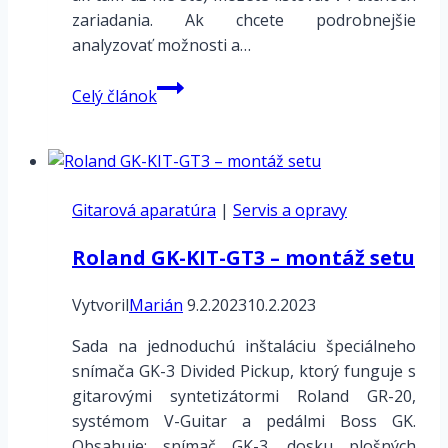
zariadania. Ak chcete podrobnejšie
analyzovať možnosti a…
Digitech
Celý článok
2120
Artis
VGS
–
Gitarová aparatúra
Preamp
|
Servis a opravy
parametre
Roland GK-KIT-GT3 – montáž setu
ovládač
–
Vytvoril
Marián
9.2.2023
10.2.2023
4
Mix
Sada na jednoduchú inštaláciu špeciálneho
snímača GK-3 Divided Pickup, ktorý funguje s
gitarovými syntetizátormi Roland GR-20,
systémom V-Guitar a pedálmi Boss GK.
Obsahuje: snímač GK-3, dosku plošných