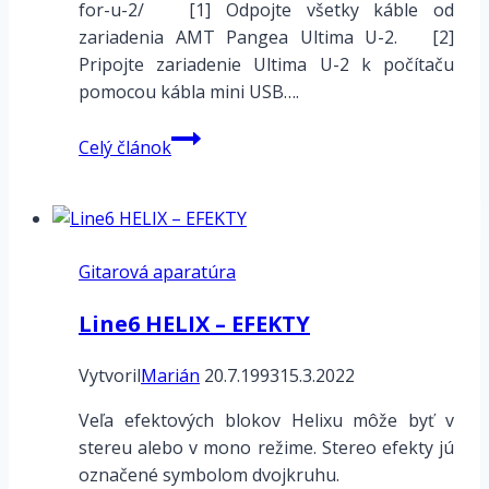
for-u-2/ [1] Odpojte všetky káble od
zariadenia AMT Pangea Ultima U-2. [2]
Pripojte zariadenie Ultima U-2 k počítaču
pomocou kábla mini USB….
AMT
Celý článok
Pangea
Ultima
U2
–
Gitarová aparatúra
pokyny
na
Line6 HELIX – EFEKTY
aktualizáciu
firmvéru
Vytvoril
Marián
20.7.1993
15.3.2022
Veľa efektových blokov Helixu môže byť v
stereu alebo v mono režime. Stereo efekty jú
označené symbolom dvojkruhu.