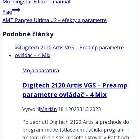
v
Morningstar Editor – manuál
článku
Ďalší
AMT Pangea Ultima U2 – efekty a parametre
Podobné články
Moja aparatúra
Digitech 2120 Artis VGS – Preamp
parametre ovládač – 4 Mix
Vytvoril
Marián
18.1.2023
31.3.2023
Po zapnutí Digitech 2120 Artis a prechode do
program mode (stlačením tlačidla program –
ak tam už nie ste) môžete listovať v Patchoch