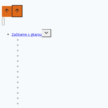
Toggle
Začíname s gitarou
child
menu
História gitary
Kupujeme gitaru
Opis a konštrukcia gitary
Ošetrovanie a údržba gitary
Nastavenia funkčných prvkov
Struny na gitare
Ladenie gitary
Výmena strún na gitare
Rozloženie tónov na hmatníku
Superhmatník – základný popis
Superhmatník – funkcie
Základné pravidlá pri hre
Základné cvičenia