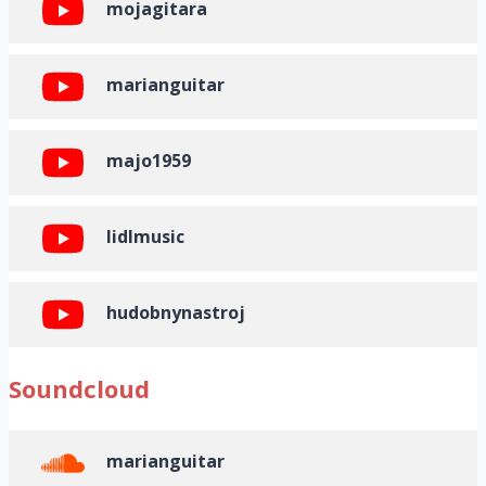
mojagitara
marianguitar
majo1959
lidlmusic
hudobnynastroj
Soundcloud
marianguitar