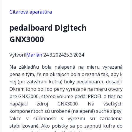
Gitarová aparatúra
pedalboard Digitech
GNX3000
Vytvoril
Marián
24.3.2024
25.3.2024
Na základňu bola nalepená na mieru vyrezaná
pena s tým, že na okrajoch bola orezaná tak, aby k
nej (pri zatváraní kufra) boky pedalboardu dosadli.
Okrem toho boli do peny vyrezané na mieru otvory
pre GNX3000, stereo volume pedál PROEL a tiež na
napájací zdroj GNX3000. Na všetkých
komponentoch sú urobené (nalepené) suché zipsy,
takže v súčinnosti s výrezmi sú zariadenia
stabilizované. Ako poistky sa po zapnutí kufra do