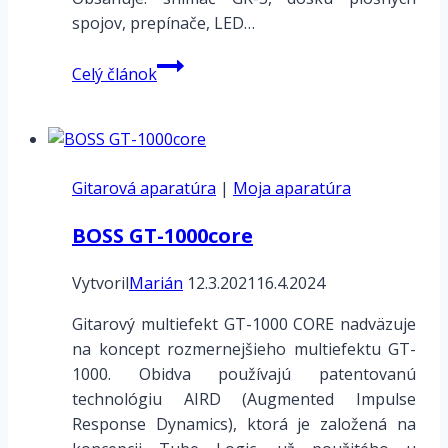
spojov, prepínače, LED…
Roland
Celý článok
GK-
KIT-
GT3
–
Gitarová aparatúra
montáž
|
Moja aparatúra
setu
BOSS GT-1000core
Vytvoril
Marián
12.3.2021
16.4.2024
Gitarový multiefekt GT-1000 CORE nadväzuje
na koncept rozmernejšieho multiefektu GT-
1000. Obidva používajú patentovanú
technológiu AIRD (Augmented Impulse
Response Dynamics), ktorá je založená na