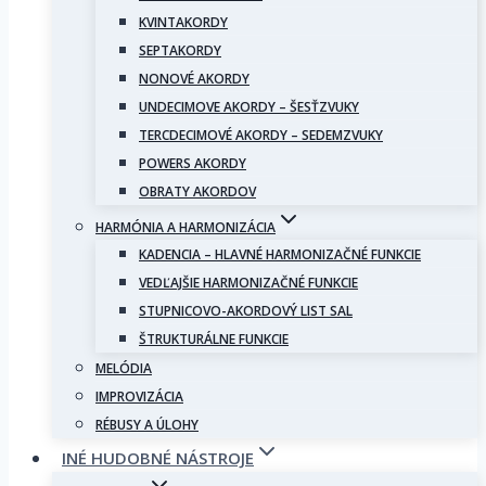
KVINTAKORDY
SEPTAKORDY
NONOVÉ AKORDY
UNDECIMOVE AKORDY – ŠESŤZVUKY
TERCDECIMOVÉ AKORDY – SEDEMZVUKY
POWERS AKORDY
OBRATY AKORDOV
HARMÓNIA A HARMONIZÁCIA
KADENCIA – HLAVNÉ HARMONIZAČNÉ FUNKCIE
VEDĽAJŠIE HARMONIZAČNÉ FUNKCIE
STUPNICOVO-AKORDOVÝ LIST SAL
ŠTRUKTURÁLNE FUNKCIE
MELÓDIA
IMPROVIZÁCIA
RÉBUSY A ÚLOHY
INÉ HUDOBNÉ NÁSTROJE