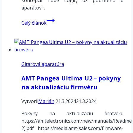
koncepcii Tube Logic, už použitého u
aparátov…
BOSS
Celý článok
GT-
1000core
Gitarová aparatúra
AMT Pangea Ultima U2 – pokyny
na aktualizáciu firmvéru
Vytvoril
Marián
21.3.2024
21.3.2024
Pokyny na aktualizáciu firmvéru
https://amtelectronics.com/new/manuals/Readme
2).pdf https://media.amt-sales.com/firmware-