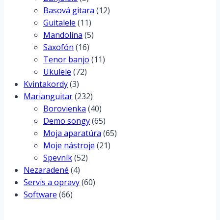
Basová gitara
(12)
Guitalele
(11)
Mandolína
(5)
Saxofón
(16)
Tenor banjo
(11)
Ukulele
(72)
Kvintakordy
(3)
Marianguitar
(232)
Borovienka
(40)
Demo songy
(65)
Moja aparatúra
(65)
Moje nástroje
(21)
Spevník
(52)
Nezaradené
(4)
Servis a opravy
(60)
Software
(66)