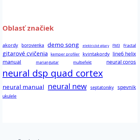
Oblasť značiek
demo song
akordy
borovienka
Fractal
FM3
elektrické gitary
gitarové cvičenia
line6 helix
kvintakordy
kemper profiler
manual
neural coros
marianguitar
multiefekt
neural dsp quad cortex
neural new
neural manual
spevnik
septatoniky
ukulele