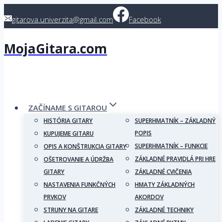
Skip
gitarova.univerzita@gmail.com
Facebook
to
content
MojaGitara.com
ZAČÍNAME S GITAROU
HISTÓRIA GITARY
SUPERHMATNÍK – ZÁKLADNÝ
POPIS
KUPUJEME GITARU
SUPERHMATNÍK – FUNKCIE
OPIS A KONŠTRUKCIA GITARY
ZÁKLADNÉ PRAVIDLÁ PRI HRE
OŠETROVANIE A ÚDRŽBA
GITARY
ZÁKLADNÉ CVIČENIA
NASTAVENIA FUNKČNÝCH
HMATY ZÁKLADNÝCH
PRVKOV
AKORDOV
STRUNY NA GITARE
ZÁKLADNÉ TECHNIKY