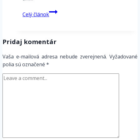
GK
Celý článok
–
13
PIN
Pridaj komentár
prepojovací
kábel
Vaša e-mailová adresa nebude zverejnená.
Vyžadované
pre
polia sú označené
*
zariadenia
s
13
PIN
konektorom