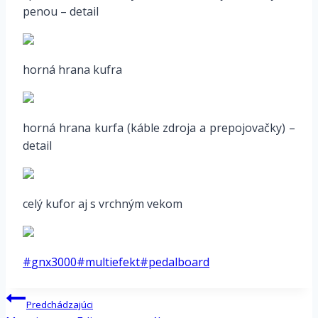
penou – detail
horná hrana kufra
horná hrana kurfa (káble zdroja a prepojovačky) –
detail
celý kufor aj s vrchným vekom
Post
#
gnx3000
#
multiefekt
#
pedalboard
Tags:
Navigácia
Predchádzajúci