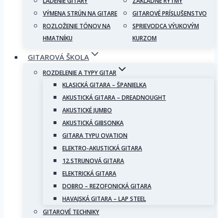
LADENIE GITARY
ZÁKLADNÉ RYTMY
VÝMENA STRÚN NA GITARE
GITAROVÉ PRÍSLUŠENSTVO
ROZLOŽENIE TÓNOV NA
SPRIEVODCA VÝUKOVÝM
HMATNÍKU
KURZOM
GITAROVÁ ŠKOLA
ROZDELENIE A TYPY GITAR
KLASICKÁ GITARA – ŠPANIELKA
AKUSTICKÁ GITARA – DREADNOUGHT
AKUSTICKÉ JUMBO
AKUSTICKÁ GIBSONKA
GITARA TYPU OVATION
ELEKTRO-AKUSTICKÁ GITARA
12.STRUNOVÁ GITARA
ELEKTRICKÁ GITARA
DOBRO – REZOFONICKÁ GITARA
HAVAJSKÁ GITARA – LAP STEEL
GITAROVÉ TECHNIKY