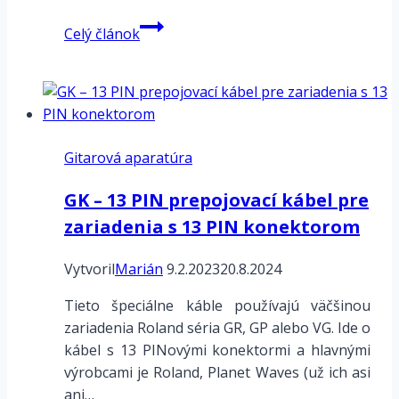
Line6
Celý článok
HELIX
–
EFEKTY
Gitarová aparatúra
GK – 13 PIN prepojovací kábel pre
zariadenia s 13 PIN konektorom
Vytvoril
Marián
9.2.2023
20.8.2024
Tieto špeciálne káble používajú väčšinou
zariadenia Roland séria GR, GP alebo VG. Ide o
kábel s 13 PINovými konektormi a hlavnými
výrobcami je Roland, Planet Waves (už ich asi
ani…