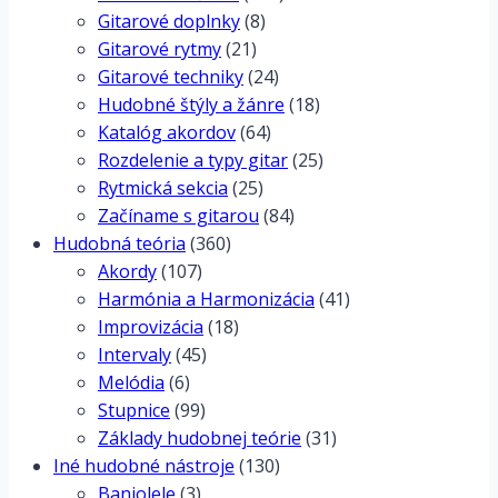
Gitarové doplnky
(8)
Gitarové rytmy
(21)
Gitarové techniky
(24)
Hudobné štýly a žánre
(18)
Katalóg akordov
(64)
Rozdelenie a typy gitar
(25)
Rytmická sekcia
(25)
Začíname s gitarou
(84)
Hudobná teória
(360)
Akordy
(107)
Harmónia a Harmonizácia
(41)
Improvizácia
(18)
Intervaly
(45)
Melódia
(6)
Stupnice
(99)
Základy hudobnej teórie
(31)
Iné hudobné nástroje
(130)
Banjolele
(3)