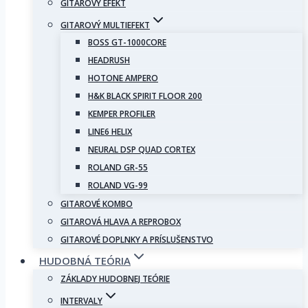
GITAROVÝ EFEKT
GITAROVÝ MULTIEFEKT
BOSS GT-1000CORE
HEADRUSH
HOTONE AMPERO
H&K BLACK SPIRIT FLOOR 200
KEMPER PROFILER
LINE6 HELIX
NEURAL DSP QUAD CORTEX
ROLAND GR-55
ROLAND VG-99
GITAROVÉ KOMBO
GITAROVÁ HLAVA A REPROBOX
GITAROVÉ DOPLNKY A PRÍSLUŠENSTVO
HUDOBNÁ TEÓRIA
ZÁKLADY HUDOBNEJ TEÓRIE
INTERVALY