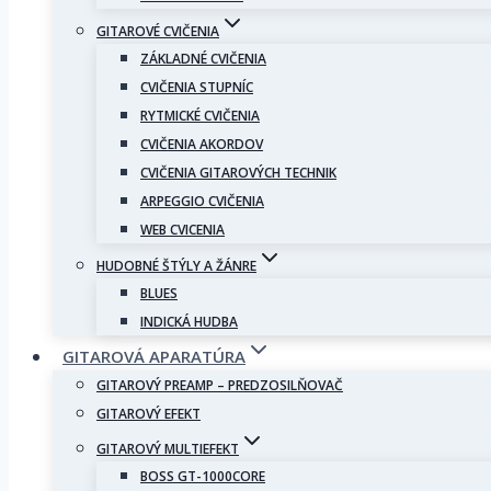
GITAROVÉ CVIČENIA
ZÁKLADNÉ CVIČENIA
CVIČENIA STUPNÍC
RYTMICKÉ CVIČENIA
CVIČENIA AKORDOV
CVIČENIA GITAROVÝCH TECHNIK
ARPEGGIO CVIČENIA
WEB CVICENIA
HUDOBNÉ ŠTÝLY A ŽÁNRE
BLUES
INDICKÁ HUDBA
GITAROVÁ APARATÚRA
GITAROVÝ PREAMP – PREDZOSILŇOVAČ
GITAROVÝ EFEKT
GITAROVÝ MULTIEFEKT
BOSS GT-1000CORE