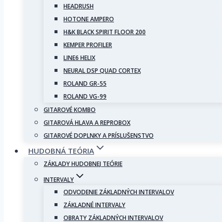
HEADRUSH
HOTONE AMPERO
H&K BLACK SPIRIT FLOOR 200
KEMPER PROFILER
LINE6 HELIX
NEURAL DSP QUAD CORTEX
ROLAND GR-55
ROLAND VG-99
GITAROVÉ KOMBO
GITAROVÁ HLAVA A REPROBOX
GITAROVÉ DOPLNKY A PRÍSLUŠENSTVO
HUDOBNÁ TEÓRIA
ZÁKLADY HUDOBNEJ TEÓRIE
INTERVALY
ODVODENIE ZÁKLADNÝCH INTERVALOV
ZÁKLADNÉ INTERVALY
OBRATY ZÁKLADNÝCH INTERVALOV