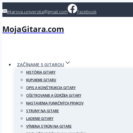
Skip
gitarova.univerzita@gmail.com
Facebook
to
content
MojaGitara.com
ZAČÍNAME S GITAROU
HISTÓRIA GITARY
KUPUJEME GITARU
OPIS A KONŠTRUKCIA GITARY
OŠETROVANIE A ÚDRŽBA GITARY
NASTAVENIA FUNKČNÝCH PRVKOV
STRUNY NA GITARE
LADENIE GITARY
VÝMENA STRÚN NA GITARE