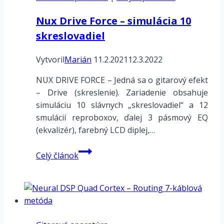
1.3.3
Nux Drive Force – simulácia 10
skreslovadiel
Vytvoril
Marián
11.2.2021
12.3.2022
NUX DRIVE FORCE – Jedná sa o gitarový efekt
– Drive (skreslenie). Zariadenie obsahuje
simuláciu 10 slávnych „skreslovadiel“ a 12
smulácií reproboxov, ďalej 3 pásmový EQ
(ekvalizér), farebný LCD diplej,…
Nux
Celý článok
Drive
Force
–
simulácia
10