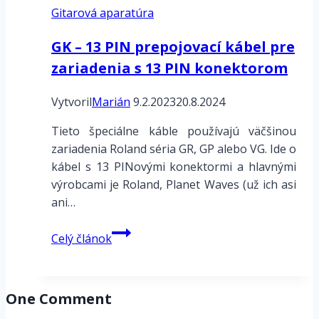
Gitarová aparatúra
a
2.21
GK – 13 PIN prepojovací kábel pre
a
zariadenia s 13 PIN konektorom
demo
setlisty
Vytvoril
Marián
9.2.2023
20.8.2024
Tieto špeciálne káble používajú väčšinou
zariadenia Roland séria GR, GP alebo VG. Ide o
kábel s 13 PINovými konektormi a hlavnými
výrobcami je Roland, Planet Waves (už ich asi
ani…
GK
Celý článok
–
13
PIN
One Comment
prepojovací