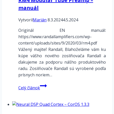
RM4 Modular Tube Preamp –
manuál
Vytvoril
Marián
8.3.2024
4.5.2024
Originál EN manuál:
https://www.randallamplifiers.com/wp-
content/uploads/sites/9/2020/03/rm4.pdf
Vážený majiteľ Randall, Blahoželáme vám ku
kúpe vášho nového zosilňovača Randall a
ďakujeme za podporu nášho produktového
radu. Zosilňovače Randall sú vyrobené podľa
prísnych noriem…
RM4
Celý článok
Modular
Tube
Preamp
–