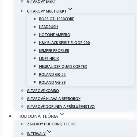
GITAROVÝ EFEKT
GITAROVÝ MULTIEFEKT
BOSS GT-1000CORE
HEADRUSH
HOTONE AMPERO
H&K BLACK SPIRIT FLOOR 200
KEMPER PROFILER
LINE6 HELIX
NEURAL DSP QUAD CORTEX
ROLAND GR-55
ROLAND VG-99
GITAROVÉ KOMBO
GITAROVÁ HLAVA A REPROBOX
GITAROVÉ DOPLNKY A PRÍSLUŠENSTVO
HUDOBNÁ TEÓRIA
ZÁKLADY HUDOBNEJ TEÓRIE
INTERVALY