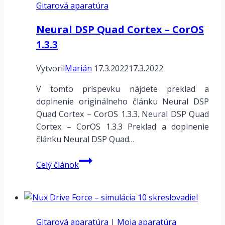
Gitarová aparatúra
manuál
Neural DSP Quad Cortex – CorOS
1.3.3
Vytvoril
Marián
17.3.2022
17.3.2022
V tomto príspevku nájdete preklad a
doplnenie originálneho článku Neural DSP
Quad Cortex – CorOS 1.3.3. Neural DSP Quad
Cortex – CorOS 1.3.3 Preklad a doplnenie
článku Neural DSP Quad…
Neural
Celý článok
DSP
Quad
Cortex
–
Gitarová aparatúra
CorOS
|
Moja aparatúra