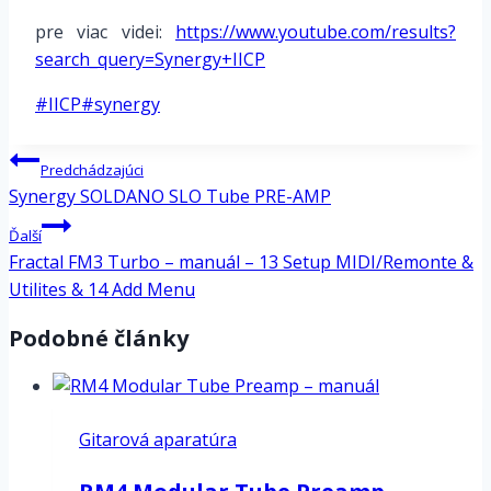
pre viac videi:
https://www.youtube.com/results?
search_query=Synergy+IICP
Post
#
IICP
#
synergy
Tags:
Navigácia
Predchádzajúci
v
Synergy SOLDANO SLO Tube PRE-AMP
článku
Ďalší
Fractal FM3 Turbo – manuál – 13 Setup MIDI/Remonte &
Utilites & 14 Add Menu
Podobné články
Gitarová aparatúra