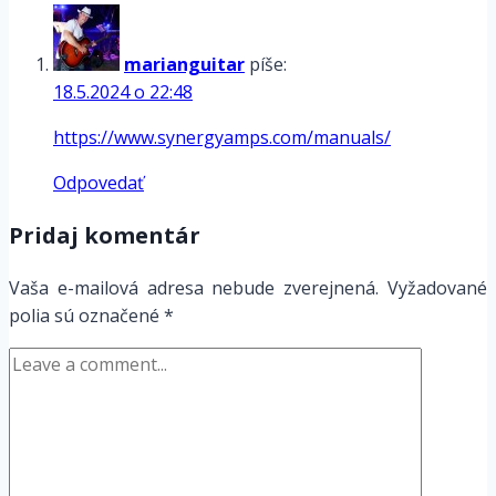
kábel
pre
zariadenia
marianguitar
píše:
s
18.5.2024 o 22:48
13
https://www.synergyamps.com/manuals/
PIN
konektorom
Odpovedať
Pridaj komentár
Vaša e-mailová adresa nebude zverejnená.
Vyžadované
polia sú označené
*