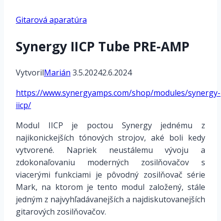
Gitarová aparatúra
Synergy IICP Tube PRE-AMP
Vytvoril
Marián
3.5.2024
2.6.2024
https://www.synergyamps.com/shop/modules/synergy-
iicp/
Modul IICP je poctou Synergy jednému z
najikonickejších tónových strojov, aké boli kedy
vytvorené. Napriek neustálemu vývoju a
zdokonaľovaniu moderných zosilňovačov s
viacerými funkciami je pôvodný zosilňovač série
Mark, na ktorom je tento modul založený, stále
jedným z najvyhľadávanejších a najdiskutovanejších
gitarových zosilňovačov.