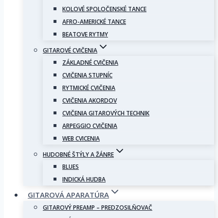
KOLOVÉ SPOLOČENSKÉ TANCE
AFRO-AMERICKÉ TANCE
BEATOVE RYTMY
GITAROVÉ CVIČENIA
ZÁKLADNÉ CVIČENIA
CVIČENIA STUPNÍC
RYTMICKÉ CVIČENIA
CVIČENIA AKORDOV
CVIČENIA GITAROVÝCH TECHNIK
ARPEGGIO CVIČENIA
WEB CVICENIA
HUDOBNÉ ŠTÝLY A ŽÁNRE
BLUES
INDICKÁ HUDBA
GITAROVÁ APARATÚRA
GITAROVÝ PREAMP – PREDZOSILŇOVAČ