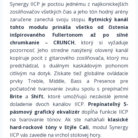
Synergy IICP je poctou jednému z najikonickejších
zosilňovačov všetkých čias a jeho tón hodný arény
zaručene zanechá svoju stopu.
Rytmický kanál
tohto modulu prináša všetko od čistenia
inšpirovaného Fullertonom až po silné
chrumkanie – CRUNCH
, ktorý si vyžaduje
pozornosť. Jeho stredne nasýtený olovený kanál
kopíruje pocit z gitarového zosilňovača, ktorý mu
predchádzal, s duálnym kaskádovým pohonom
citlivým na dotyk. Získate tiež globálne ovládacie
prvky Treble, Middle, Bass a Presence pre
počiatočné tvarovanie zvuku spolu s prepínačmi
Brite
a
Shift
, ktoré umožňujú nezávislé jemné
doladenie dvoch kanálov IICP.
Prepínateľný 5-
pásmový grafický ekvalizér
dopĺňa funkcie IICP
na tvarovanie tónov. Ak ste naháňali
klasické
hard-rockové tóny v štýle Cali
, modul Synergy
IICP vás zavedie na vrchol stolovej hory.