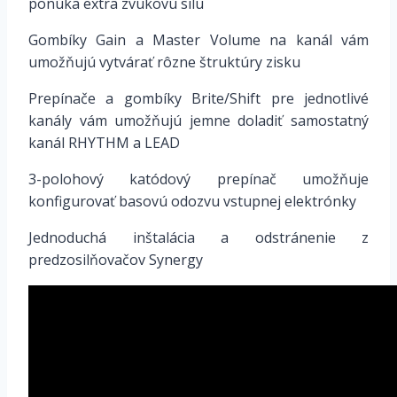
ponúka extra zvukovú silu
Gombíky Gain a Master Volume na kanál vám
umožňujú vytvárať rôzne štruktúry zisku
Prepínače a gombíky Brite/Shift pre jednotlivé
kanály vám umožňujú jemne doladiť samostatný
kanál RHYTHM a LEAD
3-polohový katódový prepínač umožňuje
konfigurovať basovú odozvu vstupnej elektrónky
Jednoduchá inštalácia a odstránenie z
predzosilňovačov Synergy