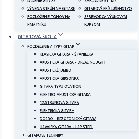
LADENIE GITARY
ZÁKLADNÉ RYTMY
VÝMENA STRÚN NA GITARE
GITAROVÉ PRÍSLUŠENSTVO
ROZLOŽENIE TÓNOV NA
SPRIEVODCA VÝUKOVÝM
HMATNÍKU
KURZOM
GITAROVÁ ŠKOLA
ROZDELENIE A TYPY GITAR
KLASICKÁ GITARA – ŠPANIELKA
AKUSTICKÁ GITARA – DREADNOUGHT
AKUSTICKÉ JUMBO
AKUSTICKÁ GIBSONKA
GITARA TYPU OVATION
ELEKTRO-AKUSTICKÁ GITARA
12.STRUNOVÁ GITARA
ELEKTRICKÁ GITARA
DOBRO – REZOFONICKÁ GITARA
HAVAJSKÁ GITARA – LAP STEEL
GITAROVÉ TECHNIKY