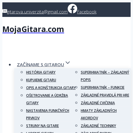
Skip
gitarova.univerzita@gmail.com
Facebook
to
content
MojaGitara.com
ZAČÍNAME S GITAROU
HISTÓRIA GITARY
SUPERHMATNÍK – ZÁKLADNÝ
POPIS
KUPUJEME GITARU
SUPERHMATNÍK – FUNKCIE
OPIS A KONŠTRUKCIA GITARY
ZÁKLADNÉ PRAVIDLÁ PRI HRE
OŠETROVANIE A ÚDRŽBA
GITARY
ZÁKLADNÉ CVIČENIA
NASTAVENIA FUNKČNÝCH
HMATY ZÁKLADNÝCH
PRVKOV
AKORDOV
STRUNY NA GITARE
ZÁKLADNÉ TECHNIKY