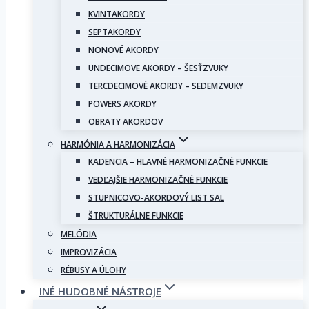
KVINTAKORDY
SEPTAKORDY
NONOVÉ AKORDY
UNDECIMOVE AKORDY – ŠESŤZVUKY
TERCDECIMOVÉ AKORDY – SEDEMZVUKY
POWERS AKORDY
OBRATY AKORDOV
HARMÓNIA A HARMONIZÁCIA
KADENCIA – HLAVNÉ HARMONIZAČNÉ FUNKCIE
VEDĽAJŠIE HARMONIZAČNÉ FUNKCIE
STUPNICOVO-AKORDOVÝ LIST SAL
ŠTRUKTURÁLNE FUNKCIE
MELÓDIA
IMPROVIZÁCIA
RÉBUSY A ÚLOHY
INÉ HUDOBNÉ NÁSTROJE