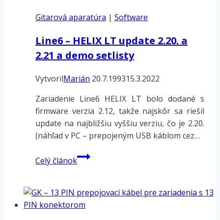
Routing
Gitarová aparatúra
7-
|
Software
káblová
Line6 – HELIX LT update 2.20. a
metóda
2.21 a demo setlisty
Vytvoril
Marián
20.7.1993
15.3.2022
Zariadenie Line6 HELIX LT bolo dodané s
firmware verzia 2.12, takže najskôr sa riešil
update na najbližšiu vyššiu verziu, čo je 2.20.
(náhľad v PC – prepojeným USB káblom cez…
Line6
Celý článok
–
HELIX
LT
update
2.20.