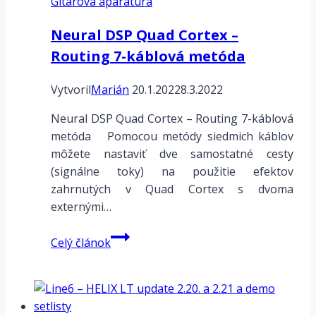
Gitarová aparatúra
skreslovadiel
Neural DSP Quad Cortex –
Routing 7-káblová metóda
Vytvoril
Marián
20.1.2022
8.3.2022
Neural DSP Quad Cortex – Routing 7-káblová
metóda Pomocou metódy siedmich káblov
môžete nastaviť dve samostatné cesty
(signálne toky) na použitie efektov
zahrnutých v Quad Cortex s dvoma
externými…
Neural
Celý článok
DSP
Quad
Cortex
–